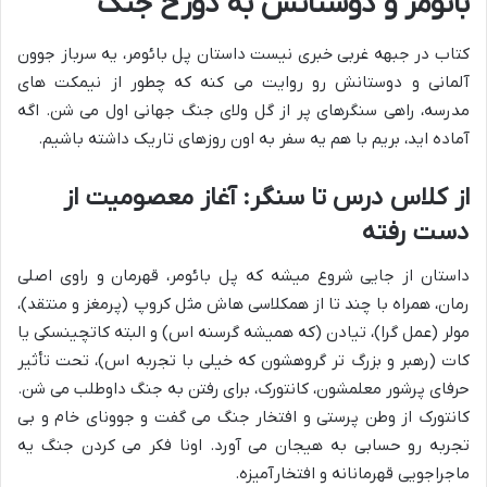
بائومر و دوستانش به دوزخ جنگ
کتاب در جبهه غربی خبری نیست داستان پل بائومر، یه سرباز جوون
آلمانی و دوستانش رو روایت می کنه که چطور از نیمکت های
مدرسه، راهی سنگرهای پر از گل ولای جنگ جهانی اول می شن. اگه
آماده اید، بریم با هم یه سفر به اون روزهای تاریک داشته باشیم.
از کلاس درس تا سنگر: آغاز معصومیت از
دست رفته
داستان از جایی شروع میشه که پل بائومر، قهرمان و راوی اصلی
رمان، همراه با چند تا از همکلاسی هاش مثل کروپ (پرمغز و منتقد)،
مولر (عمل گرا)، تیادن (که همیشه گرسنه اس) و البته کاتچینسکی یا
کات (رهبر و بزرگ تر گروهشون که خیلی با تجربه اس)، تحت تأثیر
حرفای پرشور معلمشون، کانتورک، برای رفتن به جنگ داوطلب می شن.
کانتورک از وطن پرستی و افتخار جنگ می گفت و جوونای خام و بی
تجربه رو حسابی به هیجان می آورد. اونا فکر می کردن جنگ یه
ماجراجویی قهرمانانه و افتخارآمیزه.