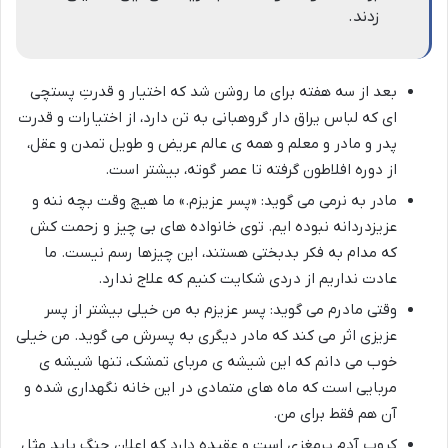
زدند.
بعد از سه هفته برای ما روشن شد که اختیار و قدرتِ پستچی
ای که لباس یراق دار گروهبانی به تن دارد، از اختیارات و قدرت
پدر و مادر و معلم و همه ی عالم عریض و طویل تمدن و عقل،
از دوره افلاطون گرفته تا عصر گوته، بیشتر است.
مادر به نرمی می گوید: «پسر عزیزم.» ما هیچ وقت بچه ننه و
عزیزدردانه نبوده ایم. توی خانواده های بی چیز و زحمت کش
که مدام به فکر بدبختی هستند، این چیزها رسم نیست. ما
عادت نداریم از دردی شکایت کنیم که علاج ندارد.
وقتی مادرم می گوید: پسر عزیزم به من خیلی بیشتر از پسر
عزیزی اثر می کند که مادر دیگری به پسرش می گوید. من خیلی
خوب می دانم که این شیشه ی مربای تمشک، تنها شیشه ی
مربایی است که ماه های متمادی در این خانه نگهداری شده و
آن هم فقط برای من.
کروپ آدم پرمغزی است و عقیده دارد که اعلان جنگ باید مثل