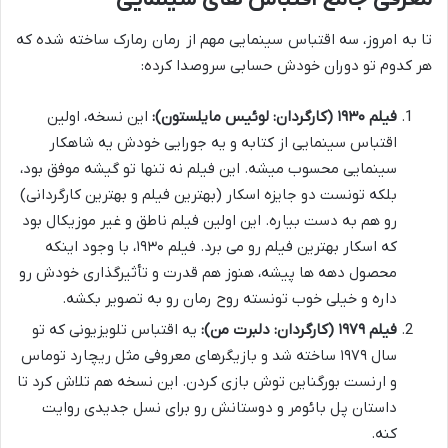
تا به امروز، سه اقتباس سینمایی مهم از رمان رمارک ساخته شده که
هر کدوم تو دوران خودش حسابی سروصدا کرده:
فیلم ۱۹۳۰ (کارگردان: لوئیس مایلستون):
این نسخه، اولین
اقتباس سینمایی از کتابه و یه جورایی خودش یه شاهکار
سینمایی محسوب میشه. این فیلم نه تنها تو گیشه موفق بود،
بلکه تونست دو جایزه اسکار (بهترین فیلم و بهترین کارگردانی)
رو هم به دست بیاره. این اولین فیلم ناطق و غیر موزیکال بود
که اسکار بهترین فیلم رو می برد. فیلم ۱۹۳۰، با وجود اینکه
محصول دهه ها پیشه، هنوز هم قدرت و تأثیرگذاری خودش رو
داره و خیلی خوب تونسته روح رمان رو به تصویر بکشه.
فیلم ۱۹۷۹ (کارگردان: دلبرت من):
یه اقتباس تلویزیونی که تو
سال ۱۹۷۹ ساخته شد و بازیگرهای معروفی مثل ریچارد توماس
و ارنست بورگناین توش بازی کردن. این نسخه هم تلاش کرد تا
داستان پل بائومر و دوستانش رو برای نسل جدیدی روایت
کنه.