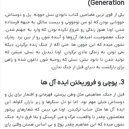
Generation)
یکی از قوی ترین مضامین کتاب، نابودی نسل جوونه. پل و دوستاش،
جوونایی بودن که تو سن نوجوونی و بیست سالگی به جبهه فرستاده
شدن. اونا هنوز زندگی رو شروع نکرده بودن که وارد یه جهنم شدن.
جنگ، معصومیت، امیدها، آرزوها و آینده شون رو از بین برد. رمارک
نشون میده که این جوون ها، حتی اگه از جنگ زنده برگردن، دیگه
نمی تونن به زندگی عادی برگردن. اونا تبدیل به نسلی میشن که
تولید شدن تا نابود بشن؛ نسلی که روحیه شون داغون شده و راهی
برای بازگشت به دنیای قبل از جنگ ندارن.
3. پوچی و فروریختن ایده آل ها
قبل از جنگ، مفاهیمی مثل وطن پرستی، قهرمانی و افتخار برای پل و
دوستاش خیلی مهم بود. اما تو دل سنگرها و زیر باران گلوله، این
ایده آل ها مثل حباب ترکیدن. اونا می بینن که شعارهای پرشور
معلمشون، چقدر با واقعیت مرگ و میر، گرسنگی و بقا فرق داره. جنگ،
نشون میده که این مفاهیم چقدر پوچ و بی اساس هستن وقتی پای