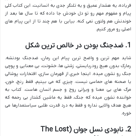
فریاده، یه هشدار عمیق و یه تلنگر جدی به انسانیت. این کتاب کلی
پیام و مفهوم مهم رو تو دل خودش جا داده که تا سال ها بعد از
خوندنش هم ولتون نمی کنه. بیاین با هم چند تا از این پیام های
اصلی رو مرور کنیم.
1. ضدجنگ بودن در خالص ترین شکل
شاید مهم ترین و واضح ترین پیام این رمان، ضدجنگ بودنشه.
رمارک بدون هیچ رودربایستی، زشتی ها، خشونت، بی معنایی و پوچی
جنگ رو نشون میده. اینجا خبری از قهرمان سازی، افتخارات پوشالی
یا صحنه های حماسی نیست. چیزی که می بینیم، فقط رنج، خون،
مرگ های بی معنا و ویرانی روح و جسم انسان هاست. کتاب به
خواننده نشون میده که جنگ، فقط یه ماشین کشتار بی رحمه که
هیچ هدف والایی نداره و فقط به درد قدرت طلبی سیاستمدارها می
خوره.
2. نابودی نسل جوان (The Lost