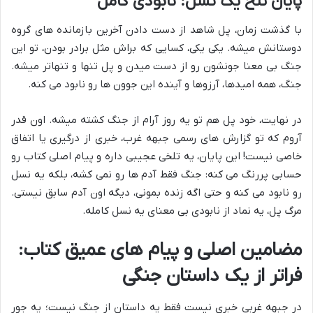
پایان تلخ یک نسل: نابودی کامل
با گذشت زمان، پل شاهد از دست دادن آخرین بازمانده های گروه
دوستانش میشه. یکی یکی، کسایی که براش مثل برادر بودن، تو این
جنگ بی معنا جونشون رو از دست میدن و پل تنها و تنهاتر میشه.
جنگ، همه امیدها، آرزوها و آینده این جوون ها رو نابود می کنه.
در نهایت، خود پل هم تو یه روز آرام از جنگ کشته میشه. اون قدر
آروم که تو گزارش های رسمی جبهه غرب، خبری از درگیری یا اتفاق
خاصی نیست! این پایان، یه تلخی عجیبی داره و پیام اصلی کتاب رو
حسابی پررنگ می کنه: جنگ فقط آدم ها رو نمی کشه، بلکه یه نسل
رو نابود می کنه و حتی اگه زنده بمونی، دیگه اون آدم سابق نیستی.
مرگ پل، یه نماد از نابودی بی معنای یه نسل کامله.
مضامین اصلی و پیام های عمیق کتاب:
فراتر از یک داستان جنگی
در جبهه غربی خبری نیست فقط یه داستان از جنگ نیست؛ یه جور