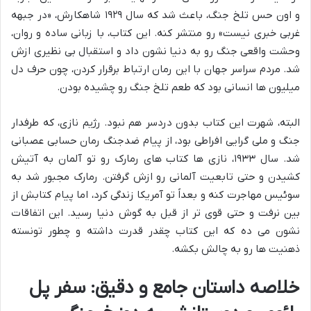
و اون حس تلخ جنگ، باعث شد که سال ۱۹۲۹ شاهکارش، «در جبهه
غربی خبری نیست» رو منتشر کنه. این کتاب، با زبانی ساده و روان،
وحشت واقعی جنگ رو به دنیا نشون داد و استقبال بی نظیری ازش
شد. مردم سراسر جهان با این رمان ارتباط برقرار کردن، چون حرف دل
میلیون ها انسانی بود که طعم تلخ جنگ رو چشیده بودن.
البته، شهرت این کتاب بدون دردسر هم نبود. رژیم نازی، که طرفدار
جنگ و ملی گرایی افراطی بود، از پیام ضدجنگ رمان حسابی عصبانی
شد. سال ۱۹۳۳، نازی ها کتاب های رمارک رو تو آلمان به آتیش
کشیدن و حتی تابعیت آلمانی رو ازش گرفتن. رمارک مجبور شد به
سوئیس مهاجرت کنه و بعداً تو آمریکا زندگی کرد، اما پیام کتابش از
بین نرفت و حتی قوی تر از قبل به گوش دنیا رسید. این اتفاقات
نشون می ده که این کتاب چقدر قدرت داشته و چطور تونسته
ذهنیت ها رو به چالش بکشه.
خلاصه داستان جامع و دقیق: سفر پل