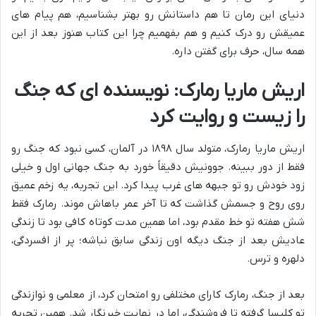
دنیای این رمان تا هم داستانش رو بهتر بشناسیم، هم پیام های
عمیقش رو درک کنیم و هم بفهمیم چرا این کتاب هنوز بعد از این
همه سال، حرف برای گفتن داره.
اریش ماریا رمارک: نویسنده ای که جنگ
را زیست و روایت کرد
اریش ماریا رمارک، متولد سال ۱۸۹۸ در آلمان، کسی نبود که جنگ رو
فقط از دور ببینه. جوونیش دقیقاً خورد به جنگ جهانی اول و خیلی
زود خودش رو تو جبهه های غرب پیدا کرد. این تجربه، یه زخم عمیق
روی روح و جسمش گذاشت که تا آخر عمر باهاش موند. رمارک فقط
شش هفته تو خط مقدم بود، اما همین مدت کوتاه کافی بود تا زندگی
عادیش بعد از جنگ دیگه اون زندگی سابق نباشه؛ پر از افسردگی،
دلهره و ترس.
بعد از جنگ، رمارک کارای مختلفی رو امتحان کرد، از معلمی و نوازندگی
تو کلیسا گرفته تا فروشندگی، اما در نهایت خبرنگار شد. همین تجربه