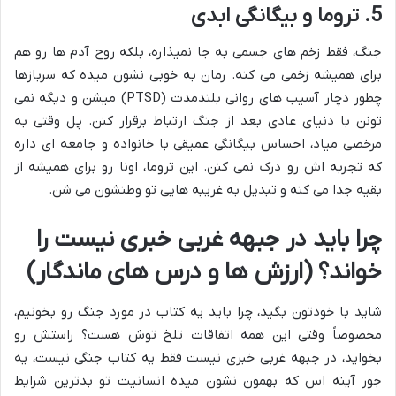
5. تروما و بیگانگی ابدی
جنگ، فقط زخم های جسمی به جا نمیذاره، بلکه روح آدم ها رو هم
برای همیشه زخمی می کنه. رمان به خوبی نشون میده که سربازها
چطور دچار آسیب های روانی بلندمدت (PTSD) میشن و دیگه نمی
تونن با دنیای عادی بعد از جنگ ارتباط برقرار کنن. پل وقتی به
مرخصی میاد، احساس بیگانگی عمیقی با خانواده و جامعه ای داره
که تجربه اش رو درک نمی کنن. این تروما، اونا رو برای همیشه از
بقیه جدا می کنه و تبدیل به غریبه هایی تو وطنشون می شن.
چرا باید در جبهه غربی خبری نیست را
خواند؟ (ارزش ها و درس های ماندگار)
شاید با خودتون بگید، چرا باید یه کتاب در مورد جنگ رو بخونیم،
مخصوصاً وقتی این همه اتفاقات تلخ توش هست؟ راستش رو
بخواید، در جبهه غربی خبری نیست فقط یه کتاب جنگی نیست، یه
جور آینه اس که بهمون نشون میده انسانیت تو بدترین شرایط