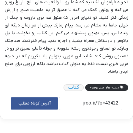
تجربه فراموش نشدنیه که شما رو با واقعیت های تلخ تاریخ روبرو
می کنه و بهتون کمک می کنه تا عمیق تر به ماهیت صلح و ارزش
زندگی فکر کنید. تو دنیای امروز که هنوز هم بوی باروت و جنگ از
خیلی جاها به مشام می رسه، پیام رمارک بیش از هر زمان دیگه ای
زنده اس. پس، بهتون پیشنهاد می کنم این کتاب رو بخونید، با پل
بائومر و دوستاش همراه بشید و اجازه بدید پیام قدرتمند ضدجنگ
رمارک، تو اعماق وجودتون ریشه بدوونه و جرقه تأملی عمیق تر رو در
ذهنتون روشن کنه. شاید این طوری، بتونیم یاد بگیریم که در جبهه
غربی خبری نیست فقط یه عنوان کتاب نباشه، بلکه آرزویی برای صلح
ابدی باشه.
کتاب
دسته های هم موضوع
آدرس کوتاه مطلب