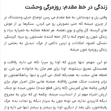
زندگی در خط مقدم: روزمرگی وحشت
وقتی پل و دوستاش به خط مقدم می رسن، اوضاع خیلی وحشتناک تر
از چیزی میشه که حتی تصورش رو می کردن. سنگرها پر از موش
های گرسنه، گل ولای و بوی تعفنه. هر لحظه ممکنه یه خمپاره بیاد و
زندگی شون رو تموم کنه یا گاز خفه کننده نفسشون رو ببره. گرسنگی،
تشنگی، کمبود امکانات و ترس دائمی از مرگ، تبدیل به بخشی از
زندگی روزمره شون میشه.
تو این جهنم، تنها چیزی که اونا رو سرپا نگه می داره، رفاقت و
همبستگی عمیق بینشونه. اونا برای هم مثل یه خانواده می شن، تو
لحظه های سخت به همدیگه کمک می کنن و تنها پناهگاهشون تو
برابر وحشت جنگ، همین رفاقته. صحنه هایی مثل اصرار مولر برای
گرفتن چکمه های کمریش (که پاش قطع شده) نشون میده تو جنگ،
ارزش اشیاء مهم تر از انسانیت میشه. چکمه ای که برای یه مجروح
دیگه کاربردی نداره، می تونه جون یه سرباز دیگه رو نجات بده. مرگ
رفیقاشون، یکی بعد از دیگری، اونا رو بیشتر و بیشتر تنها می ذاره و از