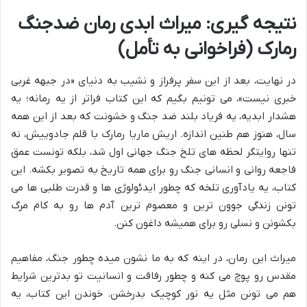
نتیجه گیری: میراث ابدی رمان ضدجنگ
رمارک (فراخوانی به تأمل)
در نهایت، بعد از این سفر پرفراز و نشیب به دنیای «در جبهه غربی
خبری نیست»، می تونیم بگیم که این کتاب فراتر از یه رمانه؛ یه
هشدار ابدیه، یه فریاد بلند ضد جنگ و خشونت که بعد از این همه
سال، هنوز هم طنین اندازه. اریش ماریا رمارک با قلم جادوییش، نه
تنها روایتگر لحظه های تلخ جنگ جهانی اول شد، بلکه تونست عمق
فاجعه روانی و انسانی جنگ رو برای همه تاریخ به تصویر بکشه. این
کتاب، یه یادآوری تلخه که چطور ایدئولوژی ها و قدرت طلبی ها می
تونن زندگی جوون ترین و معصوم ترین آدم ها رو به کام مرگ
بکشونن و نسلی رو برای همیشه داغون کنن.
میراث این رمان، در اینه که به ما نشون میده چطور جنگ، مفاهیم
مقدس رو پوچ می کنه و چطور رفاقت و انسانیت تو بدترین شرایط
هم می تونن مثل یه نور کوچیک بدرخشن. خوندن این کتاب، یه