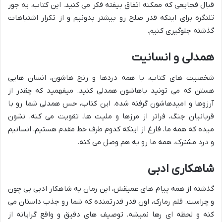
قبال فجایعی که ممکنه اتفاق بیفته فکر می کنید. این کتاب، یه جور
تلنگره برای اینکه قدر صلح رو بیشتر بدونیم و از تکرار اشتباهات
گذشته جلوگیری کنیم.
همدلی و انسانیت
شخصیت های کتاب، با همه دردها و رنج هاشون، انسان هایی
هستن که می تونید باهاشون همدلی کنید. میفهمید که چقدر از
آرزوها و امیدهاشون گرفته شده. این کتاب، حس همدلی شما رو با
قربانیان جنگ، فراتر از مرزها و ملیت ها، تقویت می کنه. نشون
میده که همه ما، فارغ از اینکه کدوم طرف خط مقدم هستیم، انسانیم
و درد مشترک، همه ما رو به هم وصل می کنه.
شاهکاری ادبی
گذشته از همه پیام های عمیقش، این رمان یه شاهکار ادبی بی چون
و چراست. قلم رمارک، اون قدر قدرتمنده که شما رو جذب داستان می
کنه و لحظه ای رها نمیشه. توصیف های دقیق و واقع گرایانه از