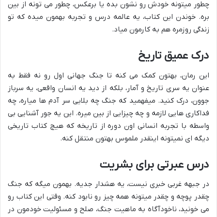
چطور میتونه خودش رو نشون بده یا برعکس، چطور می تونه از بین
بره. خوندن این کتاب، یه عالمه درس و تجربه بهمون میده که تو
زندگی روزمره هم به کارمون میاد.
درک عمیق تاریخ
این رمان، بهتون کمک می کنه تا جنگ جهانی اول رو نه فقط به
عنوان یه سری تاریخ و آمار، بلکه از دید یه انسان واقعی، یه سرباز
جوون، درک کنید. میفهمید که جنگ چه بلایی سر آدم ها میاره، چه
فداکاری هایی لازمه و چه چیزایی از بین میره. این یه جور آشنایی بی
واسطه با تجربه انسانی اون دوره از تاریخه که هیچ کتاب تاریخی
دیگه ای نمیتونه اینقدر ملموس بهتون منتقل کنه.
درس عبرتی برای بشریت
در جبهه غربی خبری نیست، یه هشدار جدیه. بهمون میگه که جنگ
چقدر پوچه و چقدر میتونه همه چیز رو نابود کنه. وقتی این کتاب رو
می خونید، ناخودآگاه به ماهیت جنگ، صلح و مسئولیت خودمون در