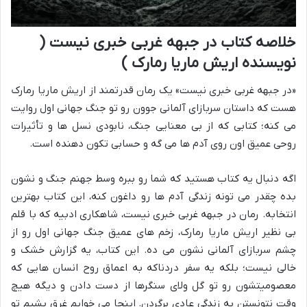
خلاصه کتاب در جبهه غربی خبری نیست (
نویسنده اریش ماریا رمارک )
«در جبهه غربی خبری نیست» یک رمان قدرتمند از اریش ماریا رمارک
هست که داستان سربازای آلمانی جوون رو تو جنگ جهانی اول روایت
می کنه؛ کتابی که از بی معنایی جنگ، نابودی نسل ها و تأثیرات
روحی عمیق اون روی آدم ها می گه و حسابی تکون دهنده است.
اگه دنبال یه کتاب هستید که شما رو ببره وسط جهنم جنگ و نشون
بده چقدر می تونه زندگی آدم ها رو داغون کنه، این کتاب بهترین
انتخابه. رمان در جبهه غربی خبری نیست، شاهکاری ادبیه که با قلم
بی نظیر اریش ماریا رمارک، زخم های عمیق جنگ جهانی اول رو از
چشم سربازای آلمانی نشون می ده. این کتاب، یه گزارش خشک و
خالی نیست؛ بلکه یه سفر دردناکه به اعماق روح انسان هایی که
معصومیتشون رو تو گل ولای سنگرها از دست دادن و دیگه هیچ
وقت نتونستن به زندگی عادی برگردن. اینجا می خوایم غرق بشیم تو