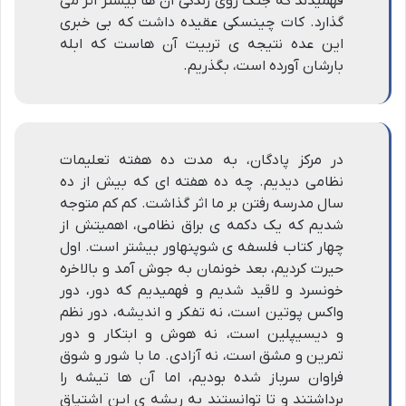
فهمیدند که جنگ روی زندگی آن ها بیشتر اثر می
گذارد. کات چینسکی عقیده داشت که بی خبری
این عده نتیجه ی تربیت آن هاست که ابله
بارشان آورده است، بگذریم.
در مرکز پادگان، به مدت ده هفته تعلیمات
نظامی دیدیم. چه ده هفته ای که بیش از ده
سال مدرسه رفتن بر ما اثر گذاشت. کم کم متوجه
شدیم که یک دکمه ی براق نظامی، اهمیتش از
چهار کتاب فلسفه ی شوپنهاور بیشتر است. اول
حیرت کردیم، بعد خونمان به جوش آمد و بالاخره
خونسرد و لاقید شدیم و فهمیدیم که دور، دور
واکس پوتین است، نه تفکر و اندیشه، دور نظم
و دیسیپلین است، نه هوش و ابتکار و دور
تمرین و مشق است، نه آزادی. ما با شور و شوق
فراوان سرباز شده بودیم، اما آن ها تیشه را
برداشتند و تا توانستند به ریشه ی این اشتیاق