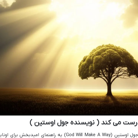
درست می کند ( نویسنده جول اوستین )
کتاب «خداوند اوضاع را درست می کند» از جول اوستین (God Will Make A Way) یه راهنمای امیدبخش برای او