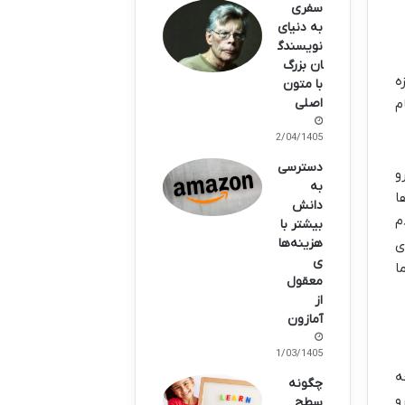
سفری
به دنیای
نویسندگ
ان بزرگ
ه
با متون
اصلی
م
02/04/1405
دسترسی
و
به
ا
دانش
م
بیشتر با
هزینه‌ها
ی
ی
ا
معقول
از
آمازون
21/03/1405
ه
چگونه
و
سطح