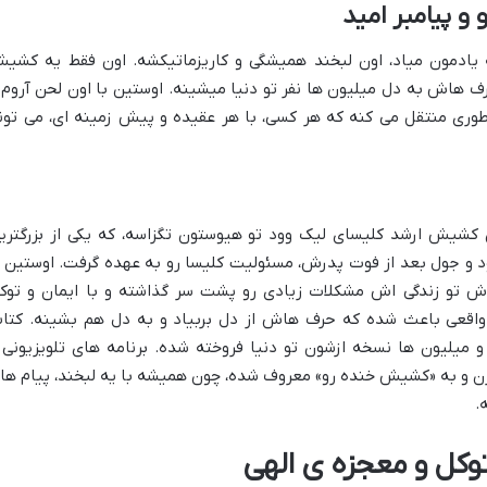
 پیامبر امید
 یادمون میاد، اون لبخند همیشگی و کاریزماتیکشه. اون فقط یه کشی
 هاش به دل میلیون ها نفر تو دنیا میشینه. اوستین با اون لحن آروم 
ی منتقل می کنه که هر کسی، با هر عقیده و پیش زمینه ای، می تون
 سال ۱۹۶۳ هست و الان کشیش ارشد کلیسای لیک وود تو هیوستون تگزاسه، که یکی از بزرگتری
 جول بعد از فوت پدرش، مسئولیت کلیسا رو به عهده گرفت. اوستین ا
ش تو زندگی اش مشکلات زیادی رو پشت سر گذاشته و با ایمان و توک
واقعی باعث شده که حرف هاش از دل بربیاد و به دل هم بشینه. کتا
یلیون ها نسخه ازشون تو دنیا فروخته شده. برنامه های تلویزیونی 
 و به «کشیش خنده رو» معروف شده، چون همیشه با یه لبخند، پیام ها
.
توکل و معجزه ی الهی