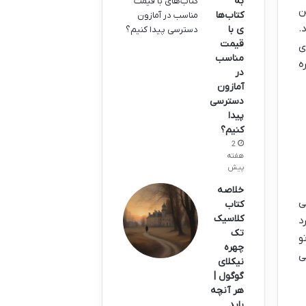
به
ن
کتاب‌ها
.
ی با
قیمت
ی
مناسب
ه
در
آمازون
دسترسی
پیدا
کنیم؟
2
هفته
پیش
خلاصه
ی
کتاب
کلاسیک
د
تک
و
چهره
ی
نیکلای
گوگول |
هر آنچه
باید