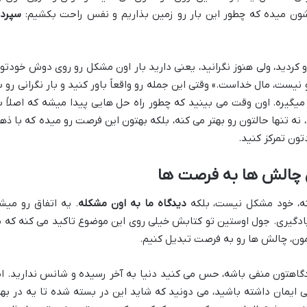
شون میده که چطور این بار رو زمین بذاریم و نفس راحت بکشیم:
سپرد
 کردید، ولی هنوز نگرانید، یعنی دارید بار اون مشکل رو روی دوش خودتو
ست، مال خداست.» وقتی این جمله رو واقعاً باور کنید و بار نگرانی رو ب
یگیره. اون وقت می بینید که چطور راه حل هایی پیدا میشه که اصلاً ب
 نه تنها حالتون رو بهتر می کنه، بلکه بهتون این فرصت رو میده که با ذه
تون تمرکز کنید.
یل چالش ها به فرصت ها
نه، خود مشکل نیست، بلکه
دیدگاه ما به اون مشکله
. یه اتفاق رو میش
ادگیری. جول اوستین تو کتابش خیلی روی این موضوع تاکید می کنه که م
رمون، چالش ها رو به فرصت تبدیل کنیم.
یدگاهتون منفی باشه، حس می کنید دنیا به آخر رسیده و شانس ندارید. ام
ایمان داشته باشید، می دونید که شاید این در بسته شده تا یه در بهت