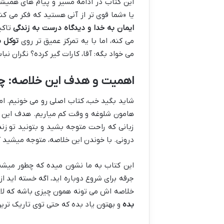
این کتاب در ادامه مسیر و پیام های همیش
یا «شما قوی تر از آنی هستید که فکر می ک
ایمان به خدا و دیدگاه درست به زندگی
تاکی
می کنه، اما با یه تمرکز عمیق تر روی
توکل ب
می خواد بگه: آقا، کارات گیر کرده؟ نگران نب
اهمیت و هدف این خلاصه: چرا 
شاید بگید خب، کتاب اصلی رو می خونیم. اما
هامون شلوغه و وقت کم میاریم. هدف این خل
زبانی که راحت متوجه بشید و بتونید تو زند
درونی. با خوندن این خلاصه، متوجه میشید
این کتاب به ما نشون میده که چطور میشه 
جرقه برای شروع دوباره اید، اگه خسته اید ا
خلاصه اش می تونه همون چیزی باشه که لازم 
بده
و بهتون یاد بده که حتی توی تاریک تر