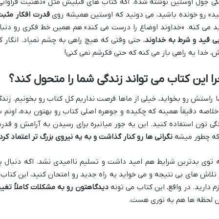
گی جول اوستین نوشته شده. اگه کتاب های قبلیش مثل «ذهنیت فراوانی
نید» رو خونده باشید، می دونید که اوستین همیشه روی
قدرت افکار مثبت
د می کنه. «خداوند اوضاع را درست می کند» هم همین خط فکری رو دنبا
ی قید و شرط به خداوند
، حتی وقتی که هیچ راهی به چشم نمیاد. انگار ک
اش، خدا یه راهی باز می کنه که حتی فکرشم نمی کنی!
این کتاب می تواند زندگی شما را متحول کند؟
 راستش رو بخواید، خیلی از ماها فرصت نداریم کل کتاب رو بخونیم. زندگ
اصه دقیقاً همینه که چکیده و جوهره اصلی کتاب رو بهتون بده، اونم ب
گی تون استفاده کنید. این یه جور میانبره برای رسیدن به آرامش و قدر
 که چطور میشه
نگرانی ها رو کنار گذاشت و به یه نیروی بزرگ تر اعتماد کرد
توی بدترین شرایط هم امید داشت و تسلیم ناامیدی نشد. اگه دنبال ی
ز تلاش های بی نتیجه و می خواید یه راه جدید رو امتحان کنید، این کتاب 
دارید. در واقع، این کتاب می تونه
دیدگاهتون رو به مشکلات کاملاً تغیی
ین لحظه ها هم یه نوری هست.