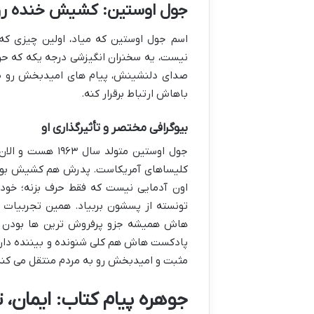
جول اوستین: کشیش خنده رو و
اسم جول اوستین که میاد، اولین چیزی که
نیست، یه سخنران انگیزشی درجه یکه که حرف
صدای دلنشینش، پیام های امیدبخش رو طور
باهاش ارتباط برقرار کنه.
بیوگرافی مختصر و تأثیرگذاری او
جول اوستین متولد
کلیساهای آمریکاست. پدرش هم کشیش بود و
اون آدمایی نیست که فقط حرف بزنه؛ خود
تونسته از پسشون بربیاد. همین تجربیات 
هاش همیشه جزو پرفروش ترین ها بودن و م
پادکست هاش هم کلی شنونده و بیننده دارن
مثبت و امیدبخش رو به مردم منتقل می کنه
جوهره پیام کتاب: ایمان، 