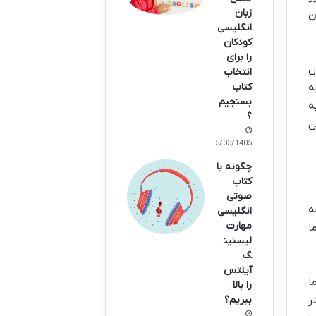
زبان
ن
انگلیسی
کودکان
را برای
ن
انتخاب
کتاب
ه
بسنجیم
ه
؟
ن
15/03/1405
چگونه با
کتاب
صوتی
ه
انگلیسی
مهارت
ا
لیسنین
گ
آیلتس
ا
را بالا
ر
ببریم؟