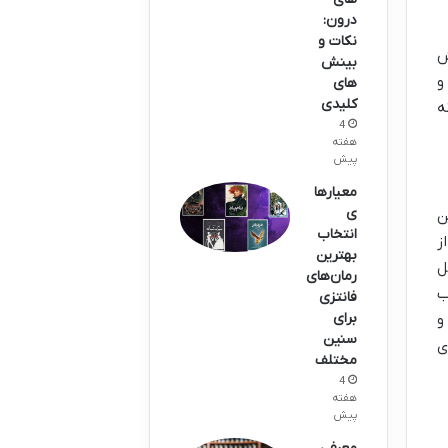
درون:
نکات و
ش
بینش
و
های
کلیدی
ه
4
هفته
پیش
معیارها
ی
ن
انتخاب
ز
بهترین
ل
رمان‌های
ب
فانتزی
برای
و
سنین
ی
مختلف
4
هفته
پیش