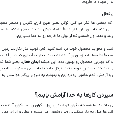
ه از عهده ما خارجه.
 فعال
نه که بعضی ها فکر می کنن توکل یعنی هیچ کاری نکردن و منتظر معجز
ی کنه که این طرز فکر کاملاً غلطه. توکل به خدا یعنی اینکه ما تما
ریم، و بعد، اون قسمتی که از توان ما خارجه رو به خدا بسپاریم.
اشید و بخواید محصول خوب برداشت کنید، نمی تونید بذر نکارید، زمین ر
 نه! شما باید زمین رو آماده کنید، بذر بکارید، آبیاری کنید، از آفت ه
نید که بهترین محصول رو بهتون بده. این میشه
ایمان فعال
. یعنی شما قد
می دید خدا بقیه رو درست کنه. توکل به خدا به معنی مسئولیت ناپذیر
 و آرامش، قدم هامون رو برداریم و بدونیم یه نیروی بزرگتر حواسش به م
 سپردن کارها به خدا آرامش یابیم؟
ی دائمیه. ما همیشه نگران فردا، نگران پول، نگران روابط، نگران آینده بچ
انی ها مثل یه بار سنگین، روی دوشمون می شینه و توان و انرژی مون ر