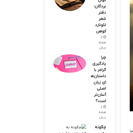
توان
بردگان:
دفتر
شعر
لئونارد
کوهن
2
هفته
پیش
چرا
یادگیری
گرامر با
داستان‌ه
ای زبان
اصلی
آسان‌تر
است؟
2
هفته
پیش
چگونه
نایی