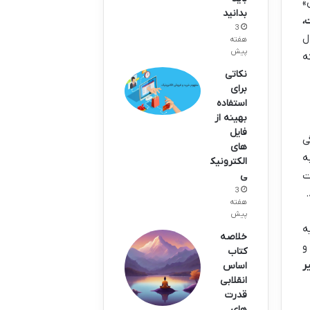
»
بدانید
،
3
ل
هفته
پیش
ه
نکاتی
برای
استفاده
بهینه از
فایل
ی
های
ه
الکترونیک
ت
ی
3
.
هفته
پیش
ه
خلاصه
و
کتاب
ر
اساس
انقلابی
قدرت
های