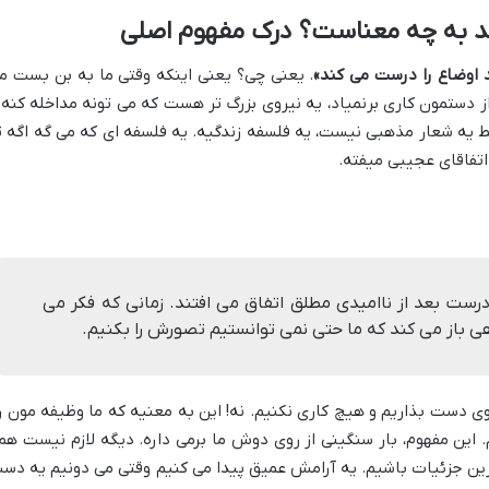
ند به چه معناست؟ درک مفهوم اصلی
 اوضاع را درست می کند»
. یعنی چی؟ یعنی اینکه وقتی ما به بن بست م
ز دستمون کاری برنمیاد، یه نیروی بزرگ تر هست که می تونه مداخله کنه 
قط یه شعار مذهبی نیست، یه فلسفه زندگیه. یه فلسفه ای که می گه اگه ت
 اتفاقای عجیبی میفته.
درست بعد از ناامیدی مطلق اتفاق می افتند. زمانی که فکر می
اهی باز می کند که ما حتی نمی توانستیم تصورش را بکنیم.
 دست بذاریم و هیچ کاری نکنیم. نه! این به معنیه که ما وظیفه مون ر
. این مفهوم، بار سنگینی از روی دوش ما برمی داره. دیگه لازم نیست هم
رین جزئیات باشیم. یه آرامش عمیق پیدا می کنیم وقتی می دونیم یه دس