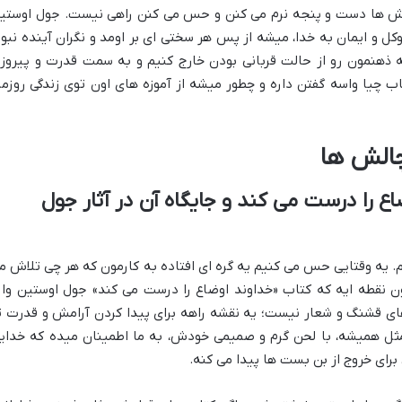
ش ها دست و پنجه نرم می کنن و حس می کنن راهی نیست. جول اوستی
کل و ایمان به خدا، میشه از پس هر سختی ای بر اومد و نگران آینده نبود
ه ذهنمون رو از حالت قربانی بودن خارج کنیم و به سمت قدرت و پیروز
تاب چیا واسه گفتن داره و چطور میشه از آموزه های اون توی زندگی روزمر
چالش ها
ع را درست می کند و جایگاه آن در آثار جول
. یه وقتایی حس می کنیم یه گره ای افتاده به کارمون که هر چی تلاش م
ون نقطه ایه که کتاب «خداوند اوضاع را درست می کند» جول اوستین وار
ی قشنگ و شعار نیست؛ یه نقشه راهه برای پیدا کردن آرامش و قدرت ت
ثل همیشه، با لحن گرم و صمیمی خودش، به ما اطمینان میده که خدای
ی خروج از بن بست ها پیدا می کنه.