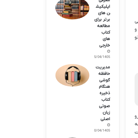
معرفی
اپلیکیش
ن های
برتر برای
ی
مطالعه
و
کتاب
و
های
خارجی
15/04/1405
مدیریت
حافظه
گوشی
هنگام
ذخیره
کتاب
صوتی
زبان
و
اصلی
ه
10/04/1405
ت