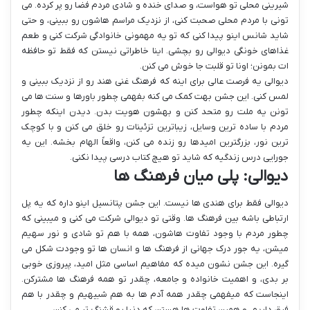
شیرینی محلی تو هواست، و صدای خنده و شادی مردم فضا رو پر کرده. می
تونی با مردم محلی صحبت کنی، از نزدیک مراسم هاشون رو ببینی، و حتی
شاید شانس اینو پیدا کنی که تو یه مهمونی خانوادگی شرکت کنی و طعم
غذاهای خونگی دیوالی رو بچشی. اینا خاطراتی نیستن که فقط تو حافظه
ات بمونن؛ اونا تو قلبت جا خوش می کنن.
دیوالی یه فرصت عالی برای اینه که فرهنگ غنی هند رو از نزدیک ببینی و
لمس کنی. این جشن بهت کمک می کنه بفهمی چطور باورها و سنت ها می
تونن یه ملت رو متحد کنن و بهشون هویت بدن. دیدن اینکه چطور
مردم با ساده ترین وسایل، زیباترین تزئینات رو خلق می کنن و با کوچک
ترین نور، بزرگترین امیدها رو زنده می کنن، واقعاً الهام بخشه. این یه
جورایی درس زندگیه که شاید تو هیچ کتاب درسی پیدا نکنی.
دیوالی: پلی میان فرهنگ ها
دیوالی فقط برای هندی ها نیست. این جشن پتانسیل اینو داره که یه پل
ارتباطی باشه بین فرهنگ ها. وقتی تو دیوالی شرکت می کنی و میبینی که
چطور مردم با وجود تفاوت هاشون، همه با هم تو شادی و نور سهیم
میشن، یه جور درک جهانی از فرهنگ ها و انسان ها تو وجودت شکل می
گیره. این جشن نشون میده که مفاهیم اساسی مثل امید، پیروزی خوبی
بر بدی، و اهمیت خانواده و جامعه، چقدر تو همه فرهنگ ها مشترکن.
اینجاست که میفهمی چقدر همه آدم ها به هم شبیهیم و چقدر با هم
فرق داریم، و همین تفاوت ها هستن که دنیا رو قشنگ تر می کنن.