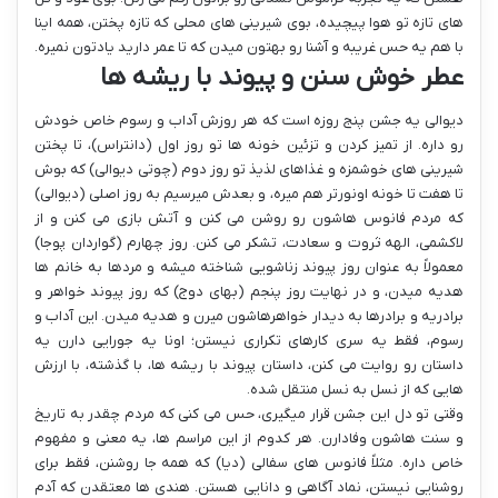
های تازه تو هوا پیچیده، بوی شیرینی های محلی که تازه پختن، همه اینا
با هم یه حس غریبه و آشنا رو بهتون میدن که تا عمر دارید یادتون نمیره.
عطر خوش سنن و پیوند با ریشه ها
دیوالی یه جشن پنج روزه است که هر روزش آداب و رسوم خاص خودش
رو داره. از تمیز کردن و تزئین خونه ها تو روز اول (دانتراس)، تا پختن
شیرینی های خوشمزه و غذاهای لذیذ تو روز دوم (چوتی دیوالی) که بوش
تا هفت تا خونه اونورتر هم میره، و بعدش میرسیم به روز اصلی (دیوالی)
که مردم فانوس هاشون رو روشن می کنن و آتش بازی می کنن و از
لاکشمی، الهه ثروت و سعادت، تشکر می کنن. روز چهارم (گواردان پوجا)
معمولاً به عنوان روز پیوند زناشویی شناخته میشه و مردها به خانم ها
هدیه میدن، و در نهایت روز پنجم (بهای دوج) که روز پیوند خواهر و
برادریه و برادرها به دیدار خواهرهاشون میرن و هدیه میدن. این آداب و
رسوم، فقط یه سری کارهای تکراری نیستن؛ اونا یه جورایی دارن یه
داستان رو روایت می کنن، داستان پیوند با ریشه ها، با گذشته، با ارزش
هایی که از نسل به نسل منتقل شده.
وقتی تو دل این جشن قرار میگیری، حس می کنی که مردم چقدر به تاریخ
و سنت هاشون وفادارن. هر کدوم از این مراسم ها، یه معنی و مفهوم
خاص داره. مثلاً فانوس های سفالی (دیا) که همه جا روشنن، فقط برای
روشنایی نیستن، نماد آگاهی و دانایی هستن. هندی ها معتقدن که آدم