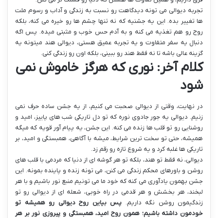
تجربه دیوالی می تونه دیدگاهت رو نسبت به زندگی و آداب و رسوم ملت
ها تغییر بده. این یه جشنیه که نه تنها چشم ها رو خیره می کنه، بلکه
روح رو هم تغذیه می کنه و به آدم حس خوب و مثبتی میده. پس اگه
دنبال یه سفر متفاوت و یه تجربه عمیق هستی، دیوالی هند میتونه یه
گزینه عالی باشه تا نه فقط هند رو ببینی، بلکه اون رو زندگی کنی.
کلام آخر: نوری که هرگز خاموش نمی
شود
در نهایت، وقتی از دیوالی صحبت می کنیم، از یه جشن ساده حرف نمی
زنیم. دیوالی یه جور جادوی نوره که تو دل تاریکی شب های پاییز، امید و
روشنایی رو تو قلب ها زنده می کنه. این جشن، یه پیام آور قویه که میگه
همیشه، حتی تو سخت ترین شرایط، میشه با آگاهی، همبستگی و امید، بر
تاریکی ها غلبه کرد و یه شروع تازه رو رقم زد.
دیوالی، نه فقط تو هند، بلکه تو هر گوشه ای از دنیا که مردمی با قلب های
روشن و باورهای محکم زندگی می کنن، می تونه زنده و پاینده بمونه. این
جشن بهمون یادآوری می کنه که خود ما می تونیم منبع نور باشیم و با هر
لبخند، هر بخشش و هر قدمی در راه خوبی، شعله ای از دیوالی رو تو
زندگیمون روشن نگه داریم.
پس بیاین روح دیوالی رو همیشه تو
خودمون داشته باشیم؛ همون روح امید، همبستگی و پیروزی نور بر هر