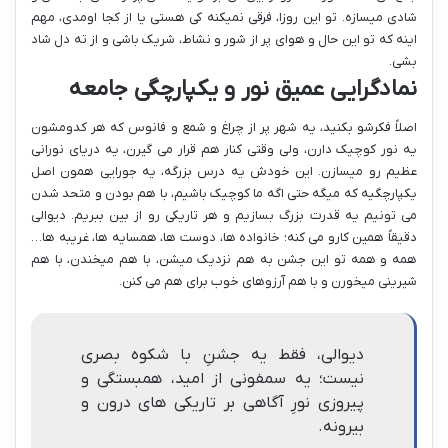
شادی میسازه. تو این روزا، فرقی نمیکنه کی هستی یا از کجا اومدی، مهم
اینه که تو این حال و هوای پر از شور و نشاط، شریک باشی و از ته دل شاد
بشی.
نمادگرایی عمیق نور و یکپارچگی جامعه
اصلاً فکرشو بکنید، یه شهر پر از چراغ و شمع و فانوس که هر کدومشون
یه نور کوچیک دارن، ولی وقتی کنار هم قرار می گیرن، یه دریای نورانی
عظیم رو میسازن. این خودش یه درس بزرگه، یه جورایی همون اصل
یکپارچگیه که میگه حتی اگه ما کوچیک باشیم، با هم بودن و متحد شدن
می تونیم یه قدرت بزرگ بسازیم و هر تاریکی رو از بین ببریم. دیوالی
دقیقاً همین کارو می کنه؛ خانواده ها، دوست ها، همسایه ها، غریبه ها…
همه و همه تو این جشن به هم نزدیک میشن، با هم میخندن، با هم
شیرینی میخورن و با هم آرزوهای خوب برای هم می کنن.
دیوالی، فقط یه جشنِ با شکوه بصری
نیست؛ یه سمفونی از امید، همبستگی و
پیروزی نورِ آگاهی بر تاریکی های درون و
بیرونه.