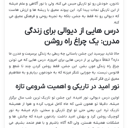
نادون، خودش رو تو تاریکی حبس می کنه، ولی با نور آگاهی و علم میشه
از این تاریکی نجات پیدا کرد. این پیوند عمیق با ریشه ها و ارزش هاست
که دیوالی رو نه فقط یه جشن، بلکه یه تجربه روحی و فرهنگی عمیق می
کنه.
درس هایی از دیوالی برای زندگی
مدرن: یک چراغ راه روشن
حالا شاید بپرسید این جشن باستانی چه ربطی به زندگی پرسرعت و مدرن ما
داره؟ اتفاقاً دیوالی پر از درس هایی برای امروزه، درس هایی که می تونن
چراغ راه زندگی مون بشن. این جشن، فقط روشن کردن چند تا شمع و
فانوس نیست، یه جورایی تلنگر میزنه که به خودمون بیایم و به مفاهیم
عمیق تری فکر کنیم.
نور امید در تاریکی و اهمیت شروعی تازه
اولین درس دیوالی، نور امیده. این جشن تو تاریک ترین شب سال برگزار
میشه، دقیقا تو همون شبی که ماه کامل غروب کرده و هوا از همیشه
تاریک تره. این یعنی حتی تو اوج تاریکی و سختی، بازم میشه یه نور
کوچیک روشن کرد و بهش امید داشت. یادمون میده که چالش ها و
مشکلات همیشه هستن، ولی اگه آگاه باشیم و با هم متحد بشیم، می