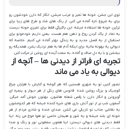
توی این جشن، خونه ها تمیز و مرتب میشن، انگار که دارن خودشون رو
برای یه شروع تازه آماده می کنن. از رنگ های شاد و طرح های زیبا برای
تزئین خونه ها استفاده میشه. این پاکیزگی فقط برای تمیزی خونه نیست،
یه نماد از پاک کردن روح و ذهن هم هست، یعنی داریم خودمونو برای
استقبال از یه فصل جدید و یه زندگی بهتر آماده می کنیم. خلاصه که
دیوالی یه بهونه عالیه برای اینکه آدم ها به هم نزدیک بشن، همدیگه رو
ببخشن و با یه دل صاف و آماده، به سمت آینده ای روشن تر حرکت کنن.
تجربه ای فراتر از دیدنی ها – آنچه از
دیوالی به یاد می ماند
تصور کنین تو یه شهری هستین که هر گوشه و کنارش با هزاران چراغ
کوچیک و بزرگ روشن شده. فانوس های رنگی از هر دیوار و پنجره ای
آویزونن و انگار دارن با رقص شعله هاشون، بهتون خوش آمد میگن.
آسمون شب پر از نور آتش بازی های خیره کننده میشه که هر کدومشون
یه نقاشی جذاب تو تاریکی می کشن. صدای خنده و شادی مردم از هر
خونه ای بلند میشه و یه شور و هیجان خاصی تو هوا موج می زنه. اینا
فقط دیدنی های دیوالی نیستن؛ اینا همون سمفونی نور و رنگ و صدا
هستن که یه تجربه فراموش نشدنی رو براتون رقم می زنن. بوی عود و گل