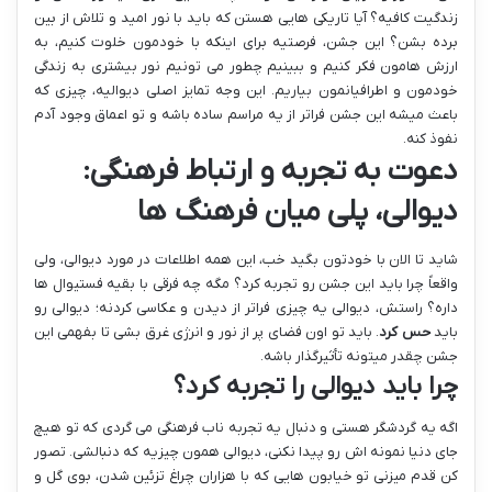
زندگیت کافیه؟ آیا تاریکی هایی هستن که باید با نور امید و تلاش از بین
برده بشن؟ این جشن، فرصتیه برای اینکه با خودمون خلوت کنیم، به
ارزش هامون فکر کنیم و ببینیم چطور می تونیم نور بیشتری به زندگی
خودمون و اطرافیانمون بیاریم. این وجه تمایز اصلی دیوالیه، چیزی که
باعث میشه این جشن فراتر از یه مراسم ساده باشه و تو اعماق وجود آدم
نفوذ کنه.
دعوت به تجربه و ارتباط فرهنگی:
دیوالی، پلی میان فرهنگ ها
شاید تا الان با خودتون بگید خب، این همه اطلاعات در مورد دیوالی، ولی
واقعاً چرا باید این جشن رو تجربه کرد؟ مگه چه فرقی با بقیه فستیوال ها
داره؟ راستش، دیوالی یه چیزی فراتر از دیدن و عکاسی کردنه؛ دیوالی رو
باید
حس کرد
. باید تو اون فضای پر از نور و انرژی غرق بشی تا بفهمی این
جشن چقدر میتونه تأثیرگذار باشه.
چرا باید دیوالی را تجربه کرد؟
اگه یه گردشگر هستی و دنبال یه تجربه ناب فرهنگی می گردی که تو هیچ
جای دنیا نمونه اش رو پیدا نکنی، دیوالی همون چیزیه که دنبالشی. تصور
کن قدم میزنی تو خیابون هایی که با هزاران چراغ تزئین شدن، بوی گل و