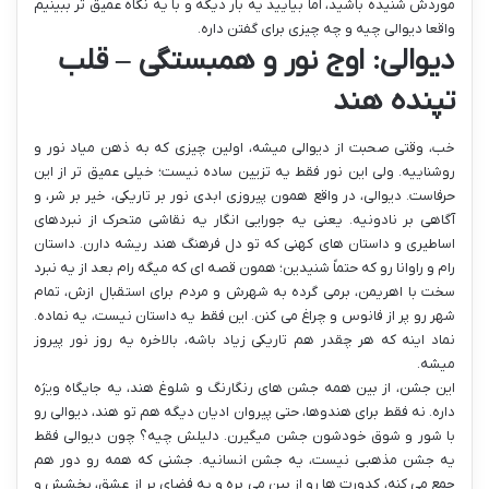
موردش شنیده باشید، اما بیایید یه بار دیگه و با یه نگاه عمیق تر ببینیم
واقعا دیوالی چیه و چه چیزی برای گفتن داره.
دیوالی: اوج نور و همبستگی – قلب
تپنده هند
خب، وقتی صحبت از دیوالی میشه، اولین چیزی که به ذهن میاد نور و
روشناییه. ولی این نور فقط یه تزیین ساده نیست؛ خیلی عمیق تر از این
حرفاست. دیوالی، در واقع همون پیروزی ابدی نور بر تاریکی، خیر بر شر، و
آگاهی بر نادونیه. یعنی یه جورایی انگار یه نقاشی متحرک از نبردهای
اساطیری و داستان های کهنی که تو دل فرهنگ هند ریشه دارن. داستان
رام و راوانا رو که حتماً شنیدین؛ همون قصه ای که میگه رام بعد از یه نبرد
سخت با اهریمن، برمی گرده به شهرش و مردم برای استقبال ازش، تمام
شهر رو پر از فانوس و چراغ می کنن. این فقط یه داستان نیست، یه نماده.
نماد اینه که هر چقدر هم تاریکی زیاد باشه، بالاخره یه روز نور پیروز
میشه.
این جشن، از بین همه جشن های رنگارنگ و شلوغ هند، یه جایگاه ویژه
داره. نه فقط برای هندوها، حتی پیروان ادیان دیگه هم تو هند، دیوالی رو
با شور و شوق خودشون جشن میگیرن. دلیلش چیه؟ چون دیوالی فقط
یه جشن مذهبی نیست، یه جشن انسانیه. جشنی که همه رو دور هم
جمع می کنه، کدورت ها رو از بین می بره و یه فضای پر از عشق، بخشش و