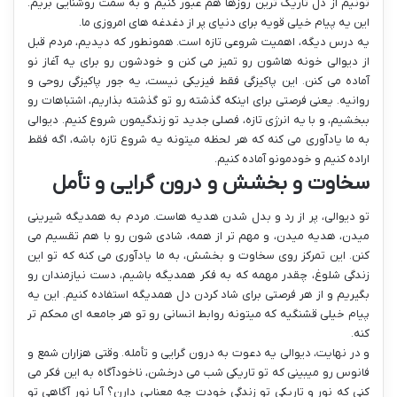
تونیم از دل تاریک ترین روزها هم عبور کنیم و به سمت روشنایی بریم.
این یه پیام خیلی قویه برای دنیای پر از دغدغه های امروزی ما.
یه درس دیگه، اهمیت شروعی تازه است. همونطور که دیدیم، مردم قبل
از دیوالی خونه هاشون رو تمیز می کنن و خودشون رو برای یه آغاز نو
آماده می کنن. این پاکیزگی فقط فیزیکی نیست، یه جور پاکیزگی روحی و
روانیه. یعنی فرصتی برای اینکه گذشته رو تو گذشته بذاریم، اشتباهات رو
ببخشیم، و با یه انرژی تازه، فصلی جدید تو زندگیمون شروع کنیم. دیوالی
به ما یادآوری می کنه که هر لحظه میتونه یه شروع تازه باشه، اگه فقط
اراده کنیم و خودمونو آماده کنیم.
سخاوت و بخشش و درون گرایی و تأمل
تو دیوالی، پر از رد و بدل شدن هدیه هاست. مردم به همدیگه شیرینی
میدن، هدیه میدن، و مهم تر از همه، شادی شون رو با هم تقسیم می
کنن. این تمرکز روی سخاوت و بخشش، به ما یادآوری می کنه که تو این
زندگی شلوغ، چقدر مهمه که به فکر همدیگه باشیم، دست نیازمندان رو
بگیریم و از هر فرصتی برای شاد کردن دل همدیگه استفاده کنیم. این یه
پیام خیلی قشنگیه که میتونه روابط انسانی رو تو هر جامعه ای محکم تر
کنه.
و در نهایت، دیوالی یه دعوت به درون گرایی و تأمله. وقتی هزاران شمع و
فانوس رو میبینی که تو تاریکی شب می درخشن، ناخودآگاه به این فکر می
کنی که نور و تاریکی تو زندگی خودت چه معنایی دارن؟ آیا نور آگاهی تو