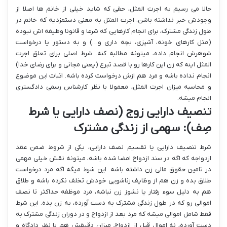
حالا می رسیم به اجرت المثل، حقی که شاید خیلی از خانم ها اصلا از
وجودش خبر نداشته باشن. اجرت المثل به معنی دستمزدیه که خانم در
طول زندگی مشترک، برای انجام کارهایی که شرعا و قانونا وظیفه اش نبوده
(مثل کارهای خونه، آشپزی، بچه داری و…) و به دستور یا درخواست
شوهرش انجام داده، میتونه مطالبه کنه. شرط اصلی برای تعلق اجرت
المثل اینه که زن این کارها رو با قصد تبرع (یعنی مجانی و برای رضای خدا)
انجام نداده باشه و مرد هم ازش درخواست کرده باشه. اثبات این موضوع
و محاسبه میزان اجرت المثل، معمولا با نظر کارشناس رسمی دادگستری
انجام میشه.
تنصیف دارایی زوج (نصف دارایی یا شرط
صِف): سهمی از زندگی مشترک
شرط تنصیف دارایی یا تقسیم نصف دارایی، یکی از شروط ضمن عقد
ازدواجه که اگه در سند ازدواج امضا شده باشه، میتونه نقش خیلی مهمی
در تامین حقوق مالی زن داشته باشه. این شرط میگه اگه مرد درخواست
طلاق بده و زن هم از وظایف زناشویی خودش تخلف نکرده باشه و طلاق
هم به دلیل سوء رفتار یا نشوز زن نباشه، مرد موظفه حداکثر تا نصف
اموالی رو که در طول زندگی مشترک به دست آورده، به زن بده. این شرط
فقط شامل اموالی میشه که مرد بعد از ازدواج و در دوران زندگی مشترک به
دست آورده، نه اموال قبل از ازدواج. میزان دقیقش هم با نظر دادگاه و