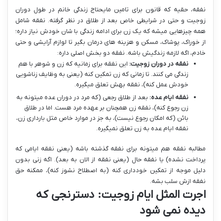
نفقه، حقیه که قانون برای تامین مایحتاج زندگی خانم در طول دوران
زوجیت و حتی در شرایطی خاص بعد از طلاق در نظر گرفته. نفقه شامل
همه چیزهایی میشه که یک زن برای ادامه زندگی با شان خودش نیاز داره؛
از خوراک، پوشاک، مسکن و هزینه های درمان بگیر تا لوازم آرایشی و حتی
خادم، اگه لازمه زندگیش باشه. نفقه دو بخش اصلی داره:
نفقه در دوران زوجیت:
این نفقه برای زمانیه که زن و شوهر با هم
زندگی می کنند. تا زمانی که زن تمکین کنه (یعنی به وظایف زناشویی
خودش عمل کنه)، نفقه بهش تعلق میگیره.
نفقه ایام عده:
بعد از طلاق رجعی (که مرد در دوران عده میتونه به
زن رجوع کنه)، نفقه زن همچنان بر عهده مرد هست. اما در طلاق
بائن (که امکان رجوع نیست)، به جز در موارد خاص مثل بارداری زن،
نفقه ایام عده به زن تعلق نمیگیره.
مطالبه نفقه هم میتونه برای نفقه گذشته باشه (یعنی نفقه ایامی که
پرداخت نشده) یا نفقه حال (یعنی نفقه از الان به بعد). اگه زنی بدون
دلیل موجه از تمکین خودداری کنه (به اصطلاح نشوز کنه)، ممکنه حق
نفقه ازش سلب بشه.
اجرت المثل ایام زوجیت: دسترنجی که
دیده نمی شود