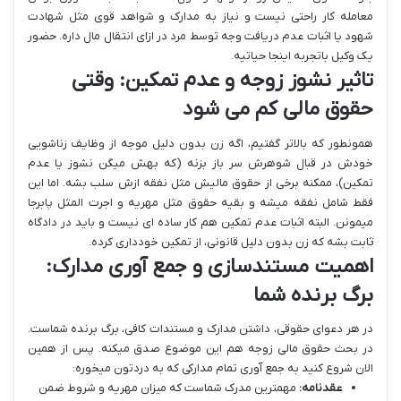
معامله کار راحتی نیست و نیاز به مدارک و شواهد قوی مثل شهادت
شهود یا اثبات عدم دریافت وجه توسط مرد در ازای انتقال مال داره. حضور
یک وکیل باتجربه اینجا حیاتیه.
تاثیر نشوز زوجه و عدم تمکین: وقتی
حقوق مالی کم می شود
همونطور که بالاتر گفتیم، اگه زن بدون دلیل موجه از وظایف زناشویی
خودش در قبال شوهرش سر باز بزنه (که بهش میگن نشوز یا عدم
تمکین)، ممکنه برخی از حقوق مالیش مثل نفقه ازش سلب بشه. اما این
فقط شامل نفقه میشه و بقیه حقوق مثل مهریه و اجرت المثل پابرجا
میمونن. البته اثبات عدم تمکین هم کار ساده ای نیست و باید در دادگاه
ثابت بشه که زن بدون دلیل قانونی، از تمکین خودداری کرده.
اهمیت مستندسازی و جمع آوری مدارک:
برگ برنده شما
در هر دعوای حقوقی، داشتن مدارک و مستندات کافی، برگ برنده شماست.
در بحث حقوق مالی زوجه هم این موضوع صدق میکنه. پس از همین
الان شروع کنید به جمع آوری تمام مدارکی که به دردتون میخوره:
عقدنامه:
مهمترین مدرک شماست که میزان مهریه و شروط ضمن