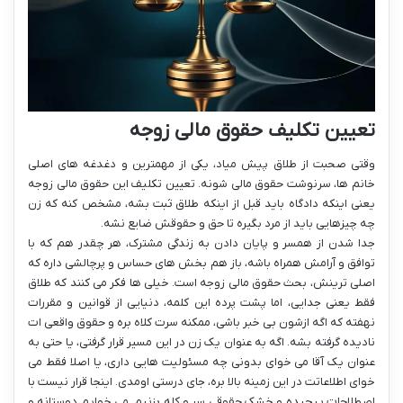
تعیین تکلیف حقوق مالی زوجه
وقتی صحبت از طلاق پیش میاد، یکی از مهمترین و دغدغه های اصلی
خانم ها، سرنوشت حقوق مالی شونه. تعیین تکلیف این حقوق مالی زوجه
یعنی اینکه دادگاه باید قبل از اینکه طلاق ثبت بشه، مشخص کنه که زن
چه چیزهایی باید از مرد بگیره تا حق و حقوقش ضایع نشه.
جدا شدن از همسر و پایان دادن به زندگی مشترک، هر چقدر هم که با
توافق و آرامش همراه باشه، باز هم بخش های حساس و پرچالشی داره که
اصلی ترینش، بحث حقوق مالی زوجه است. خیلی ها فکر می کنند که طلاق
فقط یعنی جدایی، اما پشت پرده این کلمه، دنیایی از قوانین و مقررات
نهفته که اگه ازشون بی خبر باشی، ممکنه سرت کلاه بره و حقوق واقعی ات
نادیده گرفته بشه. اگه به عنوان یک زن در این مسیر قرار گرفتی، یا حتی به
عنوان یک آقا می خوای بدونی چه مسئولیت هایی داری، یا اصلا فقط می
خوای اطلاعاتت در این زمینه بالا بره، جای درستی اومدی. اینجا قرار نیست با
اصطلاحات پیچیده و خشک حقوقی سر و کله بزنیم. می خوایم دوستانه و