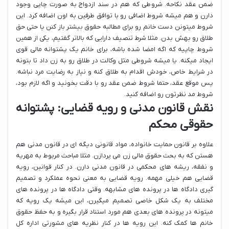
ضمن عقد نکاحه. شروطی که هم در سند ازدواج به صورت چاپی وجود
دارن و هم میشه شروط اضافی رو با توافق طرفین به اون اضافه کرد. این
شروط میتونن دست خانم رو برای مطالبه حقوق بیشتر باز کنن یا حتی حق
طلاق رو بهش بدن. مثلا شرط تنصیف دارایی که بالاتر گفتیم، یکی از همین
شروط چاپیه که اگه امضا شده باشه، برای خانم یک پشتوانه مالی قوی
ایجاد میکنه. یا میشه شروطی مثل وکالت در طلاق رو به زن داد تا بتونه
در شرایط خاص، خودش اقدام به طلاق کنه و نیاز به رضایت مرد نباشه.
پس موقع عقد، حتما شروط ضمن عقد رو با دقت بخونید و اگه لازم بود،
شروط مد نظرتون رو اضافه کنید.
نقش قانون مدنی و رویه قضایی: پشتوانه
حقوقی محکم
علاوه بر قانون حمایت خانواده، مواد قانونی دیگه ای در قانون مدنی هم
هستن که به بحث حقوق مالی زن می پردازن. مثلا مباحث مربوط به مهریه
و نفقه، ریشه های محکمی در قانون مدنی دارن. در کنار قوانین، رویه
قضایی هم خیلی مهمه. رویه قضایی به معنی نحوه عملکرد و تصمیم
گیری دادگاه ها در پرونده های مشابهه. وقتی دادگاه ها در پرونده های
مختلف به یک شکل خاصی تصمیم میگیرن، این میشه یک رویه که
میتونه در پرونده های بعدی هم مورد استناد قرار بگیره و به حفظ حقوق
خانم ها کمک کنه. این رویه ها در کنار نظریه های مشورتی اداره کل