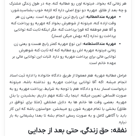
هر زمانی که بخواد، میتونه اون رو مطالبه کنه، چه در طول زندگی مشترک
و چه بعد از طلاق. مهریه دو نوع اصلی داره که لازمه خوب بشناسیدشون:
مهریه عندالمطالبه:
این رایج ترین نوع مهریه است. یعنی زن هر
وقت اراده کنه، میتونه از شوهرش بخواد که مهریه رو پرداخت کنه
و آقا هم موظفه که فورا پرداخت کنه. مگر اینکه ثابت کنه توانایی
پرداخت رو نداره (که بهش میگن اعسار).
مهریه عندالاستطاعه:
این نوع مهریه کمتر رایج هست و یعنی زن
زمانی میتونه مهریه اش رو مطالبه کنه که ثابت کنه شوهرش
توانایی مالی برای پرداخت مهریه رو داره. اثبات این توانایی مالی بر
عهده خانم است.
مراحل مطالبه مهریه هم معمولا از طریق دادگاه خانواده یا اداره ثبت اسناد
انجام میشه. اگه آقا توانایی پرداخت مهریه رو نداشته باشه، میتونه
درخواست اعسار بده و دادگاه هم با توجه به شرایط، پرداخت مهریه رو به
صورت اقساطی تعیین میکنه. اینجا یک نکته مهم داریم: بخشیدن یا بذل
مهریه. بعضی وقت ها خانم ها به دلایل مختلفی (مثلا برای توافق در
طلاق) بخشی یا تمام مهریه شون رو میبخشن. حواستون باشه که این کار
باید با آگاهی کامل و به صورت رسمی انجام بشه تا بعدا پشیمانی به بار
نیاره.
نفقه: حق زندگی، حتی بعد از جدایی