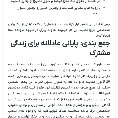
در دادگاه از حقوق شما دفاع میکنه و جلوی تضییع اونها رو میگیره.
با رویه های قضایی آشناست و بهترین مسیر رو بهتون نشون
میده.
پس اگه در این مسیر قرار گرفتید، اصلا از مشاوره و کمک گرفتن از یک وکیل
متخصص دریغ نکنید. این کار میتونه تفاوت بزرگی در نتیجه پرونده شما
ایجاد کنه.
جمع بندی: پایانی عادلانه برای زندگی
مشترک
همونطور که دیدیم، تعیین تکلیف حقوق مالی زوجه یک موضوع ساده
نیست و ابعاد مختلفی داره. از مهریه و نفقه گرفته تا اجرت المثل، تنصیف
دارایی و جهیزیه، هر کدوم قواعد و شرایط خاص خودشون رو دارن. ماده
29 قانون حمایت خانواده هم به عنوان ستون فقرات این بحث، تضمین
میکنه که هیچ طلاقی بدون تعیین تکلیف این حقوق ثبت نشه. دونستن
این اطلاعات، میتونه به شما کمک کنه که با آگاهی کامل در این مسیر قدم
بردارید و از حقوق قانونیتون دفاع کنید. یادتون باشه که در این مسیر،
آگاهی، پیگیری و مهمتر از همه، کمک گرفتن از مشاوران و وکلای حقوقی
متخصص، برگ برنده شماست. هدف نهایی اینه که با وجود تمام سختی
ها، بتونید زندگی مشترک رو به شکلی عادلانه و با حفظ کرامت و حقوق