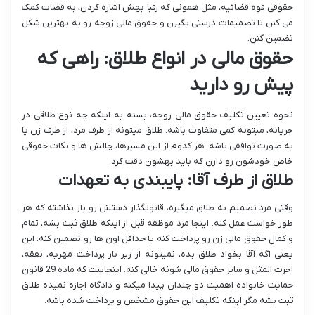
حقوقی قوه قضائیه، مثل همونی که رقبا بهش اشاره کردن، به قضات کمک
می کنن تا تصمیمات درستی بگیرن و حقوق مالی زوجه رو به بهترین شکل
تضمین کنن.
حقوق مالی در انواع طلاق: راهی که
پیش رو دارید
نحوه تعیین تکلیف حقوق مالی زوجه، بسته به اینکه چه نوع طلاقی در
جریانه، میتونه کمی متفاوت باشه. طلاق میتونه از طرف مرد، از طرف زن یا
به صورت توافقی باشه. هر کدوم از این مسیرها، چالش ها و نکات حقوقی
خاص خودشون رو دارن که باید بهشون دقت کرد.
طلاق از طرف آقا: پایبندی به تعهدات
وقتی مرد تصمیم به طلاق میگیره، قانونگذار دستش رو باز نذاشته که هر
طور خواست عمل کنه. اینجا مرد موظفه قبل از اینکه طلاق ثبت بشه، تمام
و کمال حقوق مالی زن رو پرداخت کنه یا حداقل اون ها رو تضمین کنه. این
یعنی اگه آقا بخواد طلاق بده، نمیتونه از زیر بار پرداخت مهریه، نفقه،
اجرت المثل و سایر حقوق مالی شونه خالی کنه. اینجاست که ماده 29 قانون
حمایت خانواده اهمیت دو چندان پیدا میکنه و دادگاه اجازه نمیده طلاق
ثبت بشه مگر اینکه تکلیف این حقوق مشخص و پرداخت شده باشه.