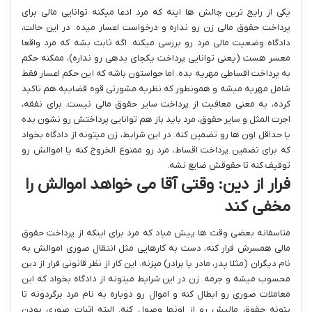
یکی از رایج ترین چالش ها اینه که مرد ادعا میکنه توانایی مالی برای
پرداخت حقوق مالی زن رو نداره و درخواست اعسار میده. در این حالت،
دادگاه وضعیت مالی مرد رو بررسی میکنه. اگه ثابت بشه که مرد واقعا
معسر هست (یعنی توانایی پرداخت یکجای بدهی رو نداره)، ممکنه حکم
به پرداخت اقساطی مهریه بده. اما حواستون باشه که این حکم اعسار فقط
شامل مهریه میشه و همونطور که نظریه مشورتی قوه قضاییه هم تاکید
کرده، به معنی معافیت از پرداخت سایر حقوق مالی نیست. برای نفقه،
اجرت المثل و سایر حقوق، مرد باید باز هم توانایی پرداختش رو نشون بده
یا حداقل اون ها رو تضمین کنه. در این شرایط، زن میتونه از دادگاه بخواد
که برای تضمین پرداخت اقساط، مرد رو ممنوع الخروج کنه یا اموالش رو
توقیف کنه تا حقوقش ضایع نشه.
فرار از دین: وقتی آقا می خواهد اموالش را
مخفی کند
متاسفانه بعضی وقت ها پیش میاد که مرد برای اینکه از پرداخت حقوق
مالی همسرش فرار کنه، دست به کارهایی مثل انتقال صوری اموالش به
نام دیگران (مثلا پدر، مادر یا برادر) میزنه. این کار از نظر قانونی فرار از دین
محسوب میشه و جرمه. زن در این شرایط میتونه از دادگاه بخواد که این
معاملات صوری رو ابطال کنه و اموال رو دوباره به نام مرد برگردونه تا
بتونه حقوق مالیش رو از اونها وصول کنه. البته اثبات صوری بودن