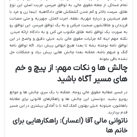
تمام مسائل، از جمله حقوق مالی، به توافق میرسن. مزیت اصلی این نوع
طلاق، سرعت بالاتر و کم شدن کشمکش های دادگاهیه. اینجا زن و مرد با
هم میشینن و درباره مهریه، نفقه، اجرت المثل، جهیزیه و حتی حضانت
فرزندان و ملاقاتشون صحبت میکنن و به یک توافق میرسن. این توافق رو
به صورت یک توافق نامه طلاق مکتوب می کنن و به دادگاه ارائه میدن.
نکته مهم اینه که جزئیات حقوق مالی باید خیلی دقیق و واضح در این
توافق نامه نوشته بشه تا بعدا هیچ ابهامی پیش نیاد. اگه توافق نامه
گنگ و مبهم باشه، ممکنه بعدا چالش هایی پیش بیاد و مشکلات حل
نشده باقی بمونه.
چالش ها و نکات مهم: از پیچ و خم
های مسیر آگاه باشید
در مسیر مطالبه حقوق مالی زوجه، ممکنه با یک سری چالش ها و موانع
روبرو بشید. دونستن این چالش ها و راهکارهای قانونی برای مقابله
باهاشون، میتونه خیلی بهتون کمک کنه تا با آمادگی بیشتری در این مسیر
قدم بردارید.
ناتوانی مالی آقا (اعسار): راهکارهایی برای
خانم ها