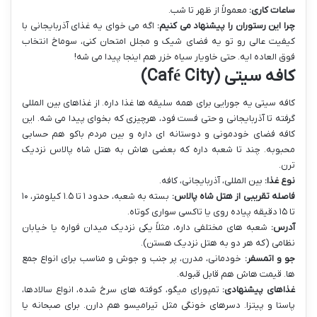
ساعات کاری:
معمولاً از ظهر تا شب.
چرا این رستوران را پیشنهاد می کنیم:
اگه می خوای یه غذای آذربایجانی با
کیفیت عالی رو تو یه فضای شیک و مجلل امتحان کنی، سوماخ انتخاب
فوق العاده ایه. حتی خاویار سیاه خزر هم اینجا پیدا می شه!
کافه سیتی (Café City)
کافه سیتی یه جورایی برای همه سلیقه ها غذا داره. از غذاهای بین المللی
گرفته تا آذربایجانی و حتی فست فود، هرچیزی که بخوای پیدا می شه. این
کافه فضای خودمونی و دوستانه ای داره و بین مردم باکو هم حسابی
محبوبه. چند تا شعبه داره که بعضی هاش به هتل شاه پالاس نزدیک
ترن.
نوع غذا:
بین المللی، آذربایجانی، کافه.
فاصله تقریبی از هتل شاه پالاس:
بسته به شعبه، حدود ۱ تا ۱.۵ کیلومتر، ۱۰
تا ۱۵ دقیقه پیاده روی یا تاکسی سواری کوتاه.
آدرس:
شعبه های مختلفی داره، مثلاً یکی نزدیک میدان فواره یا خیابان
نظامی (که هر دو به هتل نزدیک هستن).
جو و اتمسفر:
خودمانی، مدرن، پر جنب و جوش و مناسب برای انواع جمع
ها. قیمت هاش هم قابل قبوله.
غذاهای پیشنهادی:
تمپورای میگو، کوفته های سرخ شده، انواع سالادها،
پاستا و پیتزا. دسرهای خونگی مثل تیرامیسو هم دارن. برای صبحانه یا