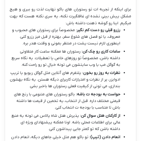
برای اینکه از تجربه ات تو رستوران های باکو نهایت لذت رو ببری و هیچ
مشکل پیش بینی نشده ای غافلگیرت نکنه، یه سری نکته هست که بهت
میگیم. اینا رو گوشه ذهنت داشته باش:
رزرو قبلی رو دست کم نگیر:
مخصوصاً برای رستوران های محبوب و
معروف، یا تو فصل های شلوغ سفر، بهتره از قبل میز رزرو کنی.
اینطوری لازم نیست پشت در منتظر بمونی و وقتت هدر بره.
ساعات کاری رو چک کن:
رستوران ها ممکنه ساعت کار متفاوتی
داشته باشن، مخصوصاً تو روزهای خاص یا تعطیلات. یه نگاه سریع
به گوگل مپ یا وب سایتشون می تونه خیال تو رو راحت کنه.
نظرات به روز رو بخون:
پلتفرم های آنلاین مثل گوگل ریویو یا تریپ
ادوایزر، پر از نظرات و امتیازات کاربرای دیگه هستن. یه نگاه بهشون
بندازی، می تونی از کیفیت فعلی رستوران ها باخبر بشی.
حواست به بودجه ت باشه:
باکو رستوران های متنوعی با رنج های
قیمتی مختلف داره. قبل از انتخاب، یه تخمین از قیمت ها داشته
باش تا متناسب با بودجه ت انتخاب کنی.
از کارکنان هتل سوال کن:
پذیرش هتل شاه پالاس می تونه یه منبع
عالی برای اطلاعات محلی باشه. اونا ممکنه پیشنهادای ویژه ای
داشته باشن که تو کمتر جایی پیداشون کنی.
انعام دادن (تیپ):
تو باکو هم مثل خیلی جاهای دیگه، انعام دادن