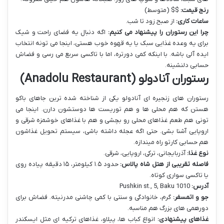
رنج قیمت:
$$ (متوسط)
ساعات کاری:
از صبح زود تا شب.
چرا این رستوران را پیشنهاد می کنیم:
اگه دنبال یه فضای راحت و شیک
برای یه وعده غذایی سبک یا یه قهوه خوب هستی، اینجا می تونه انتخاب
ایده آلی باشه. با اینکه کمی دورتره، اما با تاکسی سریع می رسی و فضاش
حسابی دلنشینه.
رستوران آنادولو (Anadolu Restaurant)
رستوران های زنجیره ای آنادولو یکی از شناخته شده ترین جاهای باکو
هستن که هم محلی ها و هم توریست ها دوستشون دارن. اینجا می
تونی هم طعم غذاهای محلی رو بچشی و هم با غذاهای خوشمزه شرقی و
اروپایی آشنا بشی. حتی اگه عجله داشته باشی، سیستم تحویل غذاشون
هم حسابی کارتو راه میندازه.
نوع غذا:
آذربایجانی، ترکی، اروپایی، شرقی.
فاصله تقریبی از هتل شاه پالاس:
حدود ۱.۵ کیلومتر، ۱۵ دقیقه پیاده روی
یا تاکسی سواری کوتاه.
آدرس:
Pushkin st., 5, Baku 1010
جو و اتمسفر:
گرم، خانوادگی و سنتی با کمی چاشنی مدرنیته. فضاش برای
دورهمی های بزرگ هم مناسبه.
غذاهای پیشنهادی:
انواع کباب ها، پیلاو، غذاهای ترکیه ای مثل ایسکندر