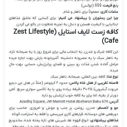
رنج قیمت:
$$$ (لوکس)
ساعات کاری:
معمولاً برای ناهار و شام.
چرا این رستوران را پیشنهاد می کنیم:
برای کسایی که عاشق غذاهای
ایتالیایی با کیفیت هستن و دنبال یه تجربه متفاوت در باکو می گردن.
کافه زست لایف استایل (Zest Lifestyle
Cafe)
این کافه شیک و مدرن، یه انتخاب عالی برای شروع روز با یه صبحانه تازه،
یه ناهار سبک یا یه عصرونه دلنشینه. آشپزخونه بازش بهت اجازه میده
مراحل آماده شدن غذات رو ببینی و فضای پرانرژیش، حسابی بهت حال
میده.
نوع غذا:
کافه، بین المللی، صبحانه، ناهار سبک.
فاصله تقریبی از هتل شاه پالاس:
حدود ۲ کیلومتر (مثلاً در هتل جی دبلیو
مریوت آبشرون)، ۲۵-۳۰ دقیقه پیاده روی یا یه تاکسی سواری سریع. کمی
دورتر از بقیه، اما برای یه کافه خوب ارزشش رو داره.
آدرس:
674 Azadliq Square, JW Marriott Hotel Absheron Baku
جو و اتمسفر:
مدرن، روشن، پر جنب و جوش و امروزی. مناسب برای
دورهمی های دوستانه، قرارهای کاری غیررسمی یا فقط یه استراحت کوتاه.
غذاهای پیشنهادی:
انواع قهوه ها، شیرینی های تازه پخته شده، ساندویچ
های سبک، سالادها و سوپ های روز. صبحانه هاشون هم خیلی معروفه.