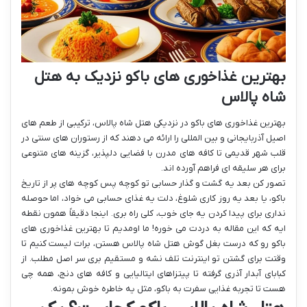
بهترین غذاخوری های باکو نزدیک به هتل
شاه پالاس
بهترین غذاخوری های باکو در نزدیکی هتل شاه پالاس، ترکیبی از طعم های
اصیل آذربایجانی و بین المللی را ارائه می دهند که از رستوران های سنتی در
قلب شهر قدیمی تا کافه های مدرن با فضایی دلپذیر، گزینه های متنوعی
برای هر سلیقه ای فراهم آورده اند.
تصور کن بعد یه گشت و گذار حسابی تو کوچه پس کوچه های پر از تاریخ
باکو، یا بعد یه روز کاری شلوغ، دلت یه غذای حسابی می خواد، اما حوصله
نداری برای پیدا کردن یه جای خوب، کلی راه بری. اینجا دقیقاً همون نقطه
ایه که این مقاله به دردت می خوره! ما اومدیم تا بهترین غذاخوری های
باکو رو که درست بغل گوش هتل شاه پالاس هستن، برات لیست کنیم تا
وقتت برای گشتن تو اینترنت تلف نشه و مستقیم بری سر اصل مطلب. از
کبابای آبدار آذری گرفته تا پیتزاهای ایتالیایی و کافه های دنج، همه چی
هست تا تجربه غذایی سفرت به باکو، مثل یه خاطره خوش بمونه.