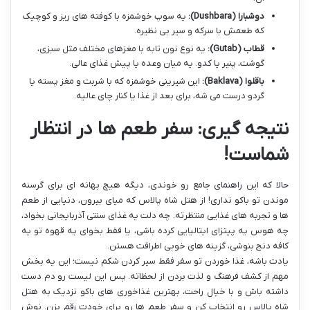
دوشبارا (Dushbara):
یه سوپ خوشمزه با کوفته های ریز و کوچیک
که طعمش با سرکه و سیر بی نظیره.
قطاب (Gutab):
یه نوع نون تابه با مغزهای مختلف مثل سبزی،
گوشت، پنیر یا کدو. یه میان وعده یا پیش غذای عالی.
باقلوا (Baklava):
این شیرینی خوشمزه که با شربت و مغز پسته یا
گردو درست می شه، برای بعد از غذا یا کنار چای عالیه.
نتیجه گیری: سفر طعم ها در انتظار
شماست!
حالا که این راهنمای جامع رو خوندی، دیگه هیچ بهانه ای برای گرسنه
موندن تو باکو نداری! از هتل شاه پالاس که میای بیرون، دنیایی از طعم
ها و تجربه های غذایی منتظرته. چه دلت یه غذای سنتی آذربایجانی بخواد،
چه هوس یه پیتزای ایتالیایی کرده باشی، یا فقط بخوای یه قهوه تو یه
کافه دنج بنوشی، گزینه های خوبی اطرافت هستن.
یادت باشه، غذا خوردن تو سفر فقط سیر کردن شکم نیست؛ این یه بخش
مهم از کشف فرهنگ و لذت بردن از لحظاته. پس این لیست رو دم دست
داشته باش و با خیال راحت، بهترین غذاخوری های باکو نزدیک به هتل
شاه پالاس رو انتخاب کن و سفر طعم ها رو برای خودت رقم بزن. نوش