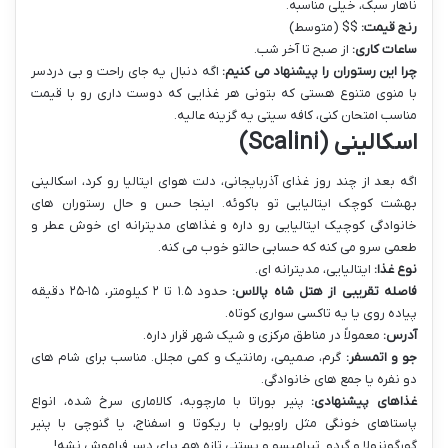
ناهار سبک، خیلی مناسبه.
رنج قیمت:
$$ (متوسط)
ساعات کاری:
از صبح تا آخر شب.
چرا این رستوران را پیشنهاد می کنیم:
اگه دنبال یه جای راحت و بی دردسر
با منوی متنوع هستی که بتونی هر غذایی که دوست داری رو با قیمت
مناسب امتحان کنی، کافه سیتی یه گزینه عالیه.
اسکالینی (Scalini)
اگه بعد از چند روز غذای آذربایجانی، دلت هوای ایتالیا رو کرد، اسکالینی
بهشت کوچک ایتالیایی تو باکوئه. اینجا حس و حال رستوران های
خانوادگی کوچیک ایتالیایی رو داره و غذاهای مدیترانه ای خوش عطر و
طعمی سرو می کنه که حسابی حالتو خوب می کنه.
نوع غذا:
ایتالیایی، مدیترانه ای.
فاصله تقریبی از هتل شاه پالاس:
حدود ۱.۵ تا ۲ کیلومتر، ۱۵-۲۵ دقیقه
پیاده روی یا یه تاکسی سواری کوتاه.
آدرس:
معمولاً در مناطق مرکزی و شیک شهر قرار داره.
جو و اتمسفر:
گرم، صمیمی، رمانتیک و کمی مجلل. مناسب برای شام های
دو نفره یا جمع های خانوادگی.
غذاهای پیشنهادی:
پنیر بوراتا با مارچوبه، کالاماری سرخ شده، انواع
پاستاهای خونگی مثل راویولی با ریکوتا و اسفناج، یا گنوچی با پنیر
گورگونزولا و گردو. تیرامیسو و بستنی تازه هم برای دسر فراموش نشه!