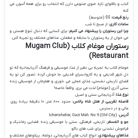
کباب و باقلوای تازه. منوی متنوعی دارن که انتخاب رو برای همه آسون می
کنه.
رنج قیمت:
$$ (متوسط)
ساعات کاری:
از صبح تا شب.
چرا این رستوران را پیشنهاد می کنیم:
برای کسایی که دنبال تنوع هستن و
می خوان از یه رستوران با سابقه و مطمئن، غذاهای مختلف رو تجربه کنن.
رستوران موغام کلاب (Mugam Club
Restaurant)
موغام کلاب یه تجربه بی نظیر از غذا، موسیقی و فرهنگ آذربایجانیه که تو
دل شهر قدیمی و یه کاروانسرای قدیمی جا خوش کرده. تصور کن تو یه
فضای تاریخی نشستی، غذای محلی می خوری و همزمان از موسیقی زنده
سنتی آذری (موغام) لذت می بری. واقعاً خاصه!
نوع غذا:
آذربایجانی سنتی و اصیل.
فاصله تقریبی از هتل شاه پالاس:
حدود ۸۰۰ متر، ۱۰ دقیقه پیاده روی.
عالی و در دسترس.
آدرس:
Icherisheher, Gazi Mah. No 9 (Old City)
جو و اتمسفر:
تاریخی، فرهنگی، سنتی با موسیقی زنده. فضایی رمانتیک و
فراموش نشدنی برای شب های باکو.
غذاهای پیشنهادی:
انواع کباب های آذربایجانی، دولمه، پیلاوهای مختلف و