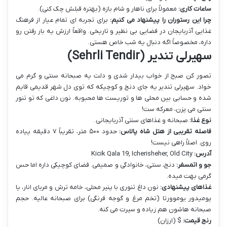
ساعات کاری:
معمولاً برای ناهار و شام بازه (بهتره قبلش چک کنی).
چرا این رستوران را پیشنهاد می کنیم:
برای تجربه ای تمام عیار از فرهنگ
غذایی آذربایجان در فضایی بی نظیر و تاریخی. واقعاً ارزش یه بار رفتن رو
داره، مخصوصاً اگه دنبال یه شب خاص هستی.
سهیرلی تندیر (Sehrli Tendir)
تصور کن صبح از خواب بیدار شدی و دلت یه صبحانه سنتی و گرم می
خواد. سهیرلی تندیر یه جای دنج و کوچیکه که توی دل شهر قدیمی قایم
شده و حسابی بین محلی ها و توریست ها محبوبه. نون داغی که تو تنور
سنتی می پزن، معرکه ست!
نوع غذا:
صبحانه و غذاهای سنتی آذربایجانی.
فاصله تقریبی از هتل شاه پالاس:
حدود ۵۰۰ متر، تقریباً ۷ دقیقه پیاده
روی. اصلاً راهی نیست!
آدرس:
Kicik Qala 19, Icherisheher, Old City
جو و اتمسفر:
دنج، سنتی، خانوادگی و صمیمی. فضای کوچیکی داره اما حس
گرمی بهت میده.
غذاهای پیشنهادی:
نون داغ تنوری با پنیر محلی، خامه ترش و مربای انار، یا
پومیدور یوموورتا (تخم مرغ و گوجه فرنگی) برای صبحانه عالیه. حجم
صبحانه هاشون هم زیاده و سیرت می کنه.
رنج قیمت:
$ (ارزان)