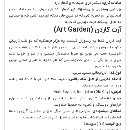
ساعات کاری:
بیشتر برای صبحانه و ناهار بازه.
چرا این رستوران را پیشنهاد می کنیم:
اگه می خوای یه صبحانه اصیل
آذربایجانی رو تجربه کنی که تو هیچ جای دیگه ای پیدا نمی شه و حسابی
به هتل نزدیکه، اینجا بهترین انتخابه.
آرت گاردن (Art Garden)
آرت گاردن فقط یه رستوران نیست، یه مرکز فرهنگیه که تو قلب تاریخی
باکو جا خوش کرده. فضاش پر از حس هنریه و غذاهاش هم حسابی
خوشمزه ست. می تونی تو حیاط باصفاش بشینی و از هوای خوب لذت
ببری یا تو یکی از اتاقای خصوصیش که هر کدوم با هنرای محلی تزئین
شدن، غذا بخوری.
نوع غذا:
آذربایجانی سنتی، شرقی.
فاصله تقریبی از هتل شاه پالاس:
حدود ۶۰۰ متر، تقریباً ۸ دقیقه پیاده
روی. باز هم خیلی نزدیک.
آدرس:
Asef Zeynalli, İçəri Şəhər (Old City)
جو و اتمسفر:
هنری، سنتی، دنج با فضایی باز و دلنشین. مناسب برای
قرارهای دوستانه و تجربه یه محیط متفاوت.
غذاهای پیشنهادی:
شیرینی های سنتی شرقی با چای سماوری آذری رو حتماً
امتحان کن. انواع کباب ها و غذاهای اصیل هم تو منوشون هست.
رنج قیمت:
$$ (متوسط)