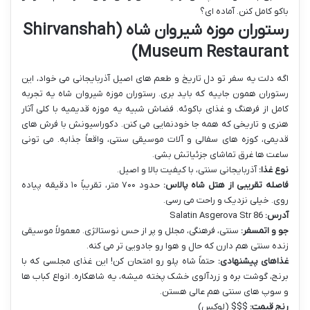
باکو کامل کنن. آماده ای؟
رستوران موزه شیروان شاه (Shirvanshah
Museum Restaurant)
اگه دلت یه سفر تو دل تاریخ و طعم های اصیل آذربایجانی می خواد، این
رستوران همون جاییه که باید بری. رستوران موزه شیروان شاه یه تجربه
کامل از فرهنگ و غذای باکوئه. فضاش شبیه یه موزه قدیمیه با کلی آثار
هنری و تاریخی که همه جا خودنمایی می کنن. دکوراسیونش با فرش های
قدیمی، کوزه های سفالی و آلات موسیقی سنتی، واقعاً جذابه. می تونی
ساعت ها غرق تماشای جزئیاتش بشی.
نوع غذا:
آذربایجانی سنتی، با کیفیت بالا و اصیل.
فاصله تقریبی از هتل شاه پالاس:
حدود ۷۰۰ متر، تقریباً ۱۰ دقیقه پیاده
روی. خیلی نزدیک و راحت می رسی.
آدرس:
86 Salatin Asgerova Str
جو و اتمسفر:
سنتی، فرهنگی، مجلل و پر از حس نوستالژی. معمولاً موسیقی
زنده سنتی هم دارن که حال و هوا رو جادویی تر می کنه.
غذاهای پیشنهادی:
حتماً شاه پلو رو امتحان کن! این غذای مجلسی که با
برنج، گوشت بره و زردآلوی خشک پخته میشه، یه شاهکاره. انواع کباب ها
و سوپ های سنتی هم عالی هستن.
رنج قیمت:
$$$ (لوکس)