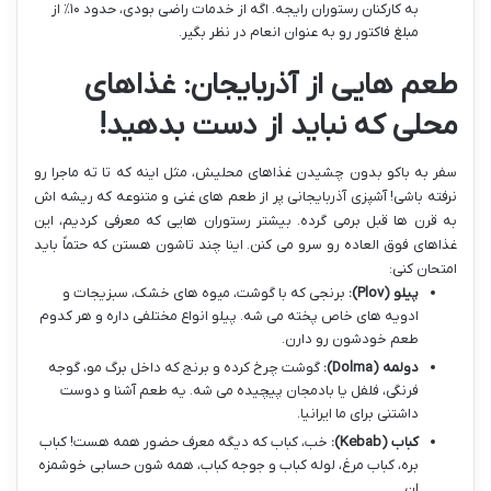
به کارکنان رستوران رایجه. اگه از خدمات راضی بودی، حدود ۱۰٪ از
مبلغ فاکتور رو به عنوان انعام در نظر بگیر.
طعم هایی از آذربایجان: غذاهای
محلی که نباید از دست بدهید!
سفر به باکو بدون چشیدن غذاهای محلیش، مثل اینه که تا ته ماجرا رو
نرفته باشی! آشپزی آذربایجانی پر از طعم های غنی و متنوعه که ریشه اش
به قرن ها قبل برمی گرده. بیشتر رستوران هایی که معرفی کردیم، این
غذاهای فوق العاده رو سرو می کنن. اینا چند تاشون هستن که حتماً باید
امتحان کنی:
پیلو (Plov):
برنجی که با گوشت، میوه های خشک، سبزیجات و
ادویه های خاص پخته می شه. پیلو انواع مختلفی داره و هر کدوم
طعم خودشون رو دارن.
دولمه (Dolma):
گوشت چرخ کرده و برنج که داخل برگ مو، گوجه
فرنگی، فلفل یا بادمجان پیچیده می شه. یه طعم آشنا و دوست
داشتنی برای ما ایرانیا.
کباب (Kebab):
خب، کباب که دیگه معرف حضور همه هست! کباب
بره، کباب مرغ، لوله کباب و جوجه کباب، همه شون حسابی خوشمزه
ان.