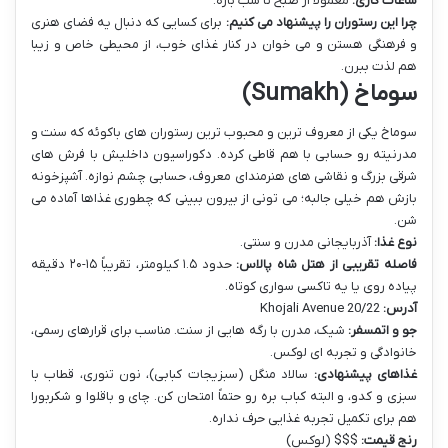
ساعات کاری:
معمولاً از صبح تا شب بازه.
چرا این رستوران را پیشنهاد می کنیم:
برای کسایی که دنبال یه فضای هنری
و فرهنگی هستن و می خوان در کنار غذای خوب، از محیطی خاص و زیبا
هم لذت ببرن.
سوماخ (Sumakh)
سوماخ یکی از معروف ترین و محبوب ترین رستوران های باکوئه که سنت و
مدرنیته رو حسابی با هم قاطی کرده. دکوراسیون داخلیش با فرش های
شرقی بزرگ و نقاشی های هنرمندای معروف، حسابی چشم نوازه. آشپزخونه
بازش هم خیلی جالبه؛ می تونی از بیرون ببینی که چطوری غذاها آماده می
شن.
نوع غذا:
آذربایجانی مدرن و سنتی.
فاصله تقریبی از هتل شاه پالاس:
حدود ۱.۵ کیلومتر، تقریباً ۱۵-۲۰ دقیقه
پیاده روی یا یه تاکسی سواری کوتاه.
آدرس:
20/22 Khojali Avenue
جو و اتمسفر:
شیک، مدرن با رگه هایی از سنت. مناسب برای قرارهای رسمی،
خانوادگی و تجربه ای لوکس.
غذاهای پیشنهادی:
سالاد منگل (سبزیجات کبابی)، نون تنوری، قطاب با
سبزی و کدو، و البته کباب بره رو حتماً امتحان کن. چای و باقلوا و شکربورا
هم برای تکمیل تجربه غذایی حرف نداره.
رنج قیمت:
$$$ (لوکس)