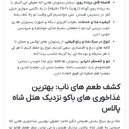
فاصله قابل پیاده روی:
بیشتر رستوران هایی که معرفی می کنیم، با
یه پیاده روی کوتاه (نهایتاً ۲۰-۲۵ دقیقه) یا یه تاکسی سواری خیلی
کم، در دسترس هستن. نمی خواستیم کلی وقتت تو راه تلف بشه.
کیفیت غذا و خدمات:
نظرات کاربرای دیگه و شهرت رستوران ها رو
خوب بررسی کردیم تا مطمئن بشیم غذای خوشمزه و سرویس
خوبی دارن.
تنوع در سبک غذا و رنج قیمتی:
از رستوران های لوکس و مجلل تا
کافه های دنج و اقتصادی، سعی کردیم تنوع رو حفظ کنیم تا هر کی
با هر سلیقه و بودجه ای، یه گزینه مناسب پیدا کنه.
جو و اتمسفر دلپذیر:
رستوران ها فقط برای غذا خوردن نیستن؛
فضاشونم باید دلچسب باشه. بعضیا سنتی ان، بعضیا مدرن و
بعضیا هم منظره ای فوق العاده دارن.
کشف طعم های ناب: بهترین
غذاخوری های باکو نزدیک هتل شاه
پالاس
حالا بریم سراغ بخش هیجان انگیز ماجرا: معرفی بهترین غذاخوری هایی که
حسابی به هتل شاه پالاس نزدیک هستن و می تونن سفر طعم هاتو تو