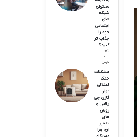
ویدیوها
محتوای
شبکه
های
اجتماعی
خود را
جذاب تر
کنید؟
9
ساعت
پیش
مشکلات
خنک
کنندگی
کولر
گازی جی
پلاس و
روش
های
تعمیر
آن: چرا
دستگاه