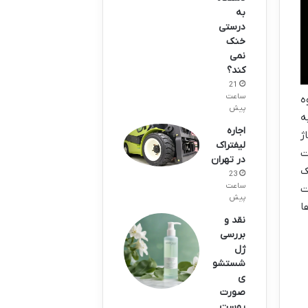
به
درستی
خنک
نمی
کند؟
21
ساعت
ه
پیش
ه
اجاره
ژ
لیفتراک
ت
در تهران
ک
23
ساعت
ت
پیش
ها
نقد و
بررسی
ژل
شستشو
ی
صورت
پوست