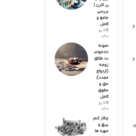
ن کارن |
بررسی
جامع و
کامل
و
3 روز
پیش
نمونه
دادخواس
و
ت طلاق
زوجه
(ازدواج
مجدد):
حق و
حقوق
کامل
5 روز
پیش
چکار کنم
ی
پیچ و
مهره ها