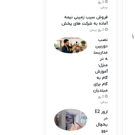
2 روز
پیش
فروش سیب زمینی نیمه
آماده به شرکت های پخش
2 روز پیش
ا
نصب
دوربین
مداربست
ه در
منزل؛
آموزش
گام به
گام برای
مبتدیان
2 روز
پیش
ارور E2
در
یخچال
دوو