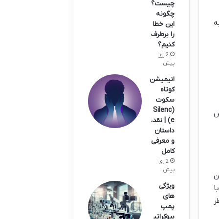
چیست؟
چگونه
ه
این خطا
را برطرف
کنیم؟
2 روز
پیش
انیمیشن
کوتاه
سکوت
(Silenc
ص
e) | نقد،
داستان
و معرفی
کامل
2 روز
پیش
ن
ویژگی
ا
های
ر
پمپ
بیوکراتی