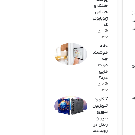
ت
خشک و
حساس
ژ
ژنوبایوتی
،
ک
،
1 روز
پیش
خانه
هوشمند
چه
ی
مزیت
هایی
دارد؟
2 روز
پیش
د
7 کاربرد
تلویزیون
شهری
سیار و
رنتال در
رویدادها