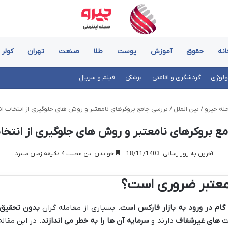
انه
حقوق
آموزش
پوست
طلا
صنعت
تهران
کولر 
ولوژی
گردشگری و اقامتی
پزشکی
فیلم و سریال
له جیرو
/
بین الملل
/
بررسی جامع بروکرهای نامعتبر و روش های جلوگیری از انتخاب اش
ع بروکرهای نامعتبر و روش های جلوگیری از انتخا
آخرین به روز رسانی: 18/11/1403
خواندن این مطلب 4 دقیقه زمان میبرد
گام در ورود به بازار فارکس است
. بسیاری از معامله گران
بدون تحقیق 
ت های غیرشفاف
دارند و
سرمایه آن ها را به خطر می اندازند
. در این مقال