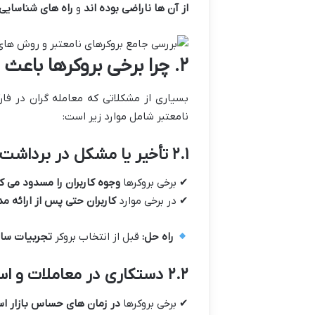
از آن ها ناراضی بوده اند
و
راه های شناسایی 
۲
.
چرا برخی بروکرها باعث 
بسیاری از مشکلاتی که معامله گران در ف
نامعتبر شامل موارد زیر است:
۲.۱
تأخیر یا مشکل در برداشت
✔ برخی بروکرها
وجوه کاربران را مسدود می ک
✔ در برخی موارد
کاربران حتی پس از ارائه م
راه حل
:
قبل از انتخاب بروکر
تجربیات سایر
۲.۲
دستکاری در معاملات و ا
✔ برخی بروکرها
در زمان های حساس بازار اس