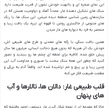
این نمای صخره ای و باابهت، خودش نشون از قدرت طبیعت داره.
سنگ های تشکیل دهنده غار، عمدتاً آهک و دولومیت هستن که در
سازندهای زمین شناسی منطقه دیده میشن. این سنگ ها، با رنگ
های متنوعی از خاکستری روشن تا قهوه ای تیره، یک بافت زیبا و
منحصر به فرد به دیواره های غار میدن.
همین بافت سنگی، با رگه های معدنی و طرح های طبیعی اش،
خودش یک اثر هنریه که بدون هیچ دخالت انسانی، میلیون ها سال
پیش خلق شده. کافیه برای لحظه ای چشم ها رو ببندید و تصور
کنید که چطور این همه سنگ سخت، با صبوری و مداومت آب، این
چنین زیبا و پر پیچ و خم تراشیده شده اند. واقعاً آدم به بزرگی و
عظمت طبیعت فکر می کنه.
قلب طبیعی غار: دالان ها، تالارها و آب
های پنهان
حالا که مقدمه ای از نحوه شکل گیری غار دستمون اومد، وقتشه که