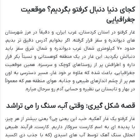
کجای دنیا دنبال کرفتو بگردیم؟ موقعیت
جغرافیایی
غار کرفتو در استان کردستان، غرب ایران، و دقیقاً در مرز شهرستان
های دیواندره و سقز قرار گرفته. اگر بخوایم آدرس دقیق تر بدیم،
حدود ۷۰ کیلومتری شمال غرب دیواندره و شمال شرق سقز باید
دنبالش بگردید. این غار در یک منطقه کوهستانی و نسبتاً بکر قرار
داره و اطرافش پر از روستاهای کوچک و سرسبزه. همین موقعیت
جغرافیایی، باعث شده که علاوه بر خود غار، مسیر دسترسی به اون
هم پر از چشم اندازهای طبیعی و جذابه. هوای منطقه هم که معمولاً
در بهار و تابستان بی نظیره و حسابی آدم رو سرحال میاره.
قصه شکل گیری: وقتی آب، سنگ را می تراشد
غار کرفتو یک غار آهکیه. خب، این یعنی چی؟ یعنی بیشتر از هر چیز،
با پدیده ای به اسم کارست سروکار داریم. کارست، فرآیند طبیعی
انحلال سنگ آهک توسط آب های اسیدی (که با جذب دی اکسید