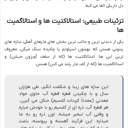
دل تاریکی القا می کنه.
تزئینات طبیعی: استالاکتیت ها و استالاگمیت
ها
یکی از دیدنی ترین و جالب ترین بخش های غارهای آهکی، سازه های
رسوبی هستن که بهشون اسپلوتم یا چکیده سنگ میگن. معروف
ترین این ها، استالاکتیت ها (که از سقف آویزون میشن) و
استالاگمیت ها (که از کف غار رشد می کنن) هستن.
این سازه های زیبا و شگفت انگیز، طی هزاران
سال و با چکیدن قطره قطره آب حاوی مواد
معدنی (عمدتاً کربنات کلسیم) شکل می گیرن.
هر قطره آب، ذره ای از کلسیم رو با خودش میاره
و وقتی آب تبخیر میشه، اون ذره رو به جا
میذاره. این فرآیند آهسته و پیوسته، باعث