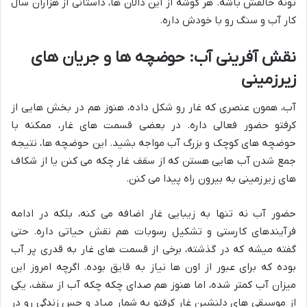
تونه خالقش باشه. هر گوشه از این دالان ها، داستانی از هزاران سال
کار آب و سنگ رو با خودش داره.
نقش آفرینی آب: حوضچه ها و جریان های
زیرزمینی
آب، همون عنصری که غار رو شکل داده، هنوز هم در بخش هایی از
کرفتو حضور فعالی داره. در بعضی قسمت های غار، ممکنه با
حوضچه های کوچک و بزرگ آب مواجه بشید. این حوضچه ها، نتیجه
جمع شدن آب هایی هستن که از سقف غار چکه می کنن یا از شکاف
های زیرزمینی به بیرون راه پیدا می کنن.
حضور آب نه تنها به زیبایی غار اضافه می کنه، بلکه در ادامه
فرآیندهای کارستی و تشکیل رسوبات هم نقش حیاتی داره. حتی
گفته میشه که در گذشته، برخی از قسمت های غار به قدری پر آب
بوده که برای عبور از اون ها نیاز به قایق بوده. اگرچه امروز این
میزان آب کمتر شده، اما هنوز هم صدای چکه چکه آب از سقف، یکی
از موسیقی های دلنشین غار کرفتو به شمار میاد و حس زندگی رو در