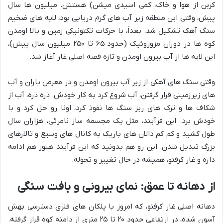
کربن از هوا و خاک، کمی اسیدی میشن) هستش. میلیون ها سال
پیش، وقتی این منطقه زیر آب های گرم دریایی بود، لایه های ضخیم
سنگ آهک تشکیل شد. بعداً، با حرکات تکتونیکی زمین و بالا اومدن
کوه ها در دوران مزوزوئیک (حدود ۶۵ تا ۲۵۰ میلیون سال پیش)،
این لایه ها از آب بیرون اومدن و تازه قصه اصلی غار آغاز شد.
وقتی سنگ های آهکی از زیر آب بیرون اومدن و در معرض باران و آب
های زیرزمینی قرار گرفتن، آب شروع کرد به کار خودش. ذره ذره، آب از
شکاف ها و ترک های ریز سنگ ها نفوذ کرد، اونا رو حل کرد و با
خودش برد. این فرآیند، مثل یک مجسمه ساز نامرئی، هزاران سال
طول کشید و کم کم دالان های باریک به کانال های وسیع و تالارهای
بزرگ تبدیل شدن. این رو هم بدونید که این فرآیند هنوز هم ادامه
داره و غار کرفتو، همیشه در حال تغییر و تحوله.
از دهانه تا عمق: نمای بیرونی و بافت سنگی
دهانه اصلی غار کرفتو، که امروز با پلکان های فلزی دسترسی بهش
آسون شده، در ارتفاعی حدود ۲۰ تا ۲۵ متری از دامنه کوه قرار گرفته.