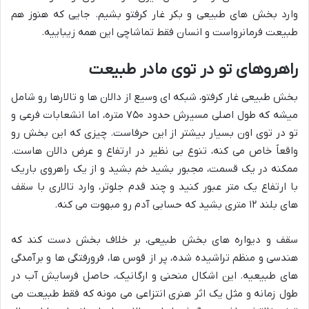
وارد بخش های طبیعی و بکر غار کرفتو بشیم. جایی که هنوز هم
طبیعت فرمانرواست و انسان فقط تماشاچی این همه زیباییه.
راهروهای تو در توی مادر طبیعت
بخش طبیعی غار کرفتو، شبکه ای وسیع از دالان ها و تالارها رو شامل
میشه که طول اصلی مسیرش حدود ۷۵۰ متره، اما انشعابات فرعی و
تو در توی اون بسیار بیشتر از این حرفاست. چیزی که این بخش رو
واقعاً خاص می کنه، تنوع بی نظیر در ارتفاع و عرض دالان هاست.
ممکنه در یک قسمت، مجبور بشید خم بشید و از یک راهروی باریک
با ارتفاع یک متر عبور کنید و چند قدم جلوتر، وارد تالاری با سقف
های بلند ۱۲ متری بشید که حسابی آدم رو مبهوت می کنه.
سقف و دیواره های بخش طبیعی، بر خلاف بخش دست کند که
هندسی و منظم تراشیده شده، پر از قوس ها، فرورفتگی ها و برآمدگی
های طبیعیه. این اشکال منحنی و ارگانیک، حاصل فرسایش آب در
طول زمانه و مثل یک اثر هنری انتزاعی می مونه که فقط طبیعت می