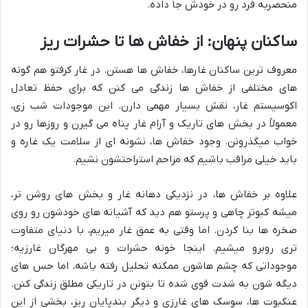
منحصربه فرد رو در خودش جا داده.
ساکنان پنهان: از خفاش ها تا حشرات ریز
معروف ترین ساکنان غارها، خفاش ها هستن. در غار کرفتو هم گونه
های مختلفی از خفاش ها زندگی می کنن که برای حفظ تعادل
اکوسیستم غار، نقش بسیار مهمی دارن. این موجودات شب زی،
معمولاً در بخش های تاریک و آرام غار پناه می گیرن و روزها رو در
خواب میگذرونن. وجود خفاش ها، نشونه ای از سلامت یک غاره و
باید خیلی مراقب باشیم که مزاحم استراحتشون نشیم.
علاوه بر خفاش ها، در نزدیکی دهانه غار و بخش های روشن تر،
میشه کبوتر چاهی و پرستو هم دید که آشیانه های خودشون رو روی
صخره ها بنا کردن. اما وقتی به عمق غار میریم، با دنیای متفاوت
تری روبرو میشیم. اینجا خونه حشرات و بی مهرگان غارزیه؛
موجوداتی که چشم هاشون ممکنه تحلیل رفته باشه، اما حس های
دیگه شون به شدت قوی شده تا بتونن در تاریکی مطلق زندگی کنن.
عنکبوت ها، سوسک های غارزی و دیگر بندپایان ریز، بخشی از این