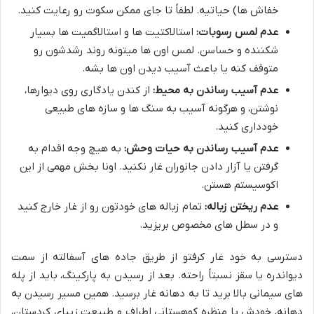
خفاش ها) حیاتیه. لطفاً تا جای ممکن سکوت رو رعایت کنید.
عدم لمس رسوبات:
استالاکتیت ها و استالاگمیت ها بسیار
شکننده و حساسن. لمس اون ها میتونه روند رشدشون رو
متوقف کنه یا باعث آسیب دیدن اون ها بشه.
عدم آسیب رساندن به محیط:
از کندن یادگاری روی دیوارها،
نوشتن، و هرگونه آسیب به سنگ ها و سازه های طبیعی
خودداری کنید.
عدم آسیب رساندن به حیات وحش:
به هیچ وجه اقدام به
گرفتن یا آزار دادن جانوران غار نکنید. اونا بخش مهمی از این
اکوسیستم هستن.
عدم ریختن زباله:
تمام زباله های خودتون رو از غار خارج کنید
و در سطل های مخصوص بریزید.
دسترسی به خود غار کرفتو از طریق جاده های آسفالته از سمت
دیواندره یا سقز نسبتاً راحته. بعد از رسیدن به پارکینگ، باید از پله
های سیمانی بالا برید تا به دهانه غار برسید. همین مسیر رسیدن به
دهانه، خودش با منظره کوهستانی اطراف و طبیعت زیبای کردستان،