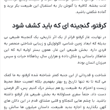
لذت بخشه. کافیه با آغوش باز به استقبال این طبیعت بکر برید و
آماده شگفتی باشید.
کرفتو، گنجینه ای که باید کشف شود
در نهایت، غار کرفتو فراتر از یک اثر تاریخی، یک گنجینه طبیعی بی
بدیله که ابعاد زمین شناسی، اکولوژیکی و زیبایی شناختی منحصر به
فردی داره. بخش طبیعی این غار، همون بستر اولیه ایه که این
شاهکار باستانی رو شکل داده و هزاران سال، پناهگاه حیات و سپس
میزبان انسان بوده.
شناخت و قدردانی از این جنبه کمتر شناخته شده کرفتو، به ما کمک
می کنه تا نه تنها تاریخ رو بهتر بفهمیم، بلکه اهمیت حفظ محیط
زیست و احترام به طبیعت رو هم بیشتر درک کنیم. پس، اگر فرصتی
دست داد، حتماً سفری مسئولانه به بخش طبیعی غار کرفتو داشته
باشید. با چشم هایی کنجکاو و قلبی مشتاق، قدم در این دالان های
کهن بگذارید و اجازه بدید طبیعت، داستان میلیون ها سالش رو