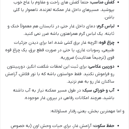
کفش مناسب:
حتماً کفش های راحت و مقاوم با عاج خوب
بپوشید. مسیرهای داخل غار ممکنه لغزنده، ناهموار یا گلی
باشن.
لباس گرم:
دمای داخل غار حتی در تابستان هم معمولاً خنک و
ثابته. یک لباس گرم همراهتون باشه ضرر نمی کنید.
چراغ قوه:
اگرچه غار برق کشی شده، اما برای دیدن جزئیات
طبیعی، رسوبات غاری، یا حتی در صورت قطع برق، یک چراغ قوه
قوی (ترجیحاً هدلایت) ضروریه.
دوربین عکاسی:
برای ثبت این لحظات شگفت انگیز، دوربینتون
رو فراموش نکنید. فقط حواستون باشه که با نور فلاش، آرامش
ساکنان غار رو به هم نزنید.
آب و خوراکی سبک:
در طول مسیر ممکنه نیاز به آب داشته
باشید، هرچند امکانات رفاهی در بیرون غار موجوده.
و اما مهمترین بخش، یعنی رفتار مسئولانه:
حفظ سکوت:
آرامش غار، برای حیات وحش اون (به خصوص