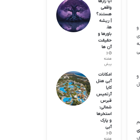
آیا زارها
واقعی
هستند؟
| ریشه
ها،
و
باورها و
ی
حقیقت
ه
آن ها
ی
3
هفته
پیش
امکانات
و
آبی هتل
ل
کایا
آرتمیس
قبرس
شمالی:
استخرها
و پارک
م
آبی
ی
3
ف
هفته