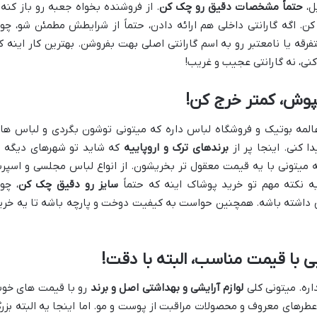
ل،
حتماً مشخصات دقیق رو چک کن
. از فروشنده بخواه جعبه رو باز کنه 
 اگه گارانتی داخلی هم ارائه دادن، حتماً از شرایطش مطمئن شو، چو
رقه یا نامعتبر رو به اسم گارانتی اصلی بهت بفروشن. بهترین کار اینه ک
ی، نه گارانتی عجیب و غریب!
وش، کمتر خرج کن!
المه بوتیک و فروشگاه لباس داره که میتونی توشون بگردی و لباس ها
 کنی. اینجا پر از
برندهای ترک و اروپاییه
که شاید تو شهرهای دیگه ب
 میتونی با یه قیمت معقول تر بخریشون. از انواع لباس مجلسی و اسپر
یه نکته مهم تو خرید پوشاک اینه که حتماً
سایز رو دقیق چک کن
، چو
 داشته باشه. همچنین حواست به کیفیت دوخت و پارچه باشه تا یه خری
یی با قیمت مناسب، البته با دقت!
اره. میتونی کلی
لوازم آرایشی و بهداشتی اصل و برند
رو با قیمت های خو
تا عطرهای معروف و محصولات مراقبت از پوست و مو. اما اینجا یه البته بزر