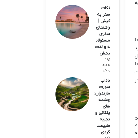
ه
نکات
سفر به
کیش |
راهنمای
سفری
ا
مسئولان
ه و لذت
د
بخش
ل
4
ا
هفته
پیش
ت
ر
باداب
سورت
مازندران:
چشمه
های
پلکانی و
ی
تجربه
م
طبیعت
گردی
ه