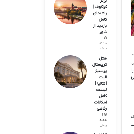
برتر
کراکوف |
راهنمای
کامل
بازدید از
شهر
3
هفته
پیش
ت
هتل
،
کریستال
!
پرستیژ
الیت
ا
آنتالیا |
لیست
کامل
امکانات
رفاهی
3
ف
هفته
ت
پیش