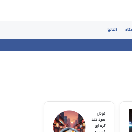
گاه
آنتالیا
نودل
سرد تند
کره ای