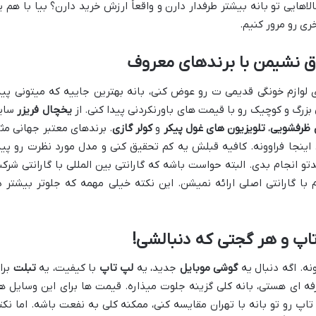
الاهایی تو بانه بیشتر طرفدار دارن و واقعاً ارزش خرید دارن؟ بیا با هم ی
ری رو مرور کنیم.
اتاق نشیمن با برندهای معروف
 لوازم خونگی قدیمی ت رو عوض کنی، بانه بهترین جاییه که میتونی پید
ی بزرگ و کوچیک رو با قیمت های باورنکردنی پیدا کنی. از
یخچال فریزر
سای
 ظرفشویی
،
تلویزیون های غول پیکر
و
کولر گازی
. برندهای معتبر جهانی مث
ینجا فراوونه. کافیه قبلش یه کم تحقیق کنی و مدل مورد نظرت رو پید
و انجام بدی. البته حواست باشه که گارانتی بین المللی با گارانتی شرک
زم با گارانتی اصلی ارائه نمیشن. این نکته خیلی مهمه که جلوتر بیشتر د
 تاپ و هر گجتی که دنبالشی!
نه. اگه دنبال یه
گوشی موبایل
جدید، یه
لپ تاپ
با کیفیت، یه
تبلت
برا
ه ای هستی، بانه کلی گزینه جلوت میذاره. قیمت ها برای این وسایل ه
پ تاپ رو تو بانه با تهران مقایسه کنی، ممکنه کلی به نفعت باشه. اما نکت