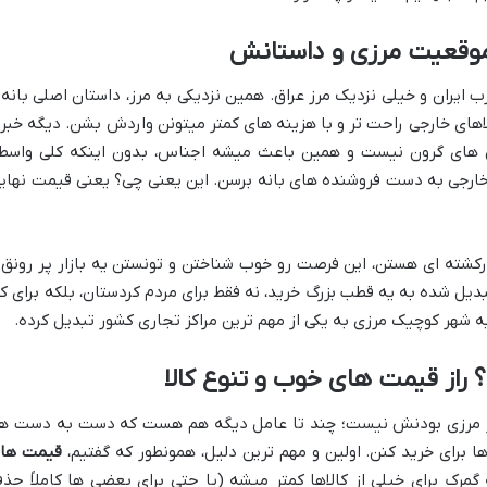
 موقعیت مرزی و داستانش
رب ایران و خیلی نزدیک مرز عراق. همین نزدیکی به مرز، داستان اصلی بانه 
الاهای خارجی راحت تر و با هزینه های کمتر میتونن واردش بشن. دیگه خبر
قل های گرون نیست و همین باعث میشه اجناس، بدون اینکه کلی واسط
خارجی به دست فروشنده های بانه برسن. این یعنی چی؟ یعنی قیمت نهای
رکشته ای هستن، این فرصت رو خوب شناختن و تونستن یه بازار پر رونق 
 تبدیل شده به یه قطب بزرگ خرید، نه فقط برای مردم کردستان، بلکه برای ک
یه شهر کوچیک مرزی به یکی از مهم ترین مراکز تجاری کشور تبدیل کرده.
 راز قیمت های خوب و تنوع کالا
طر مرزی بودنش نیست؛ چند تا عامل دیگه هم هست که دست به دست ه
ا برای خرید کنن. اولین و مهم ترین دلیل، همونطور که گفتیم،
قیمت ها
رک برای خیلی از کالاها کمتر میشه (یا حتی برای بعضی ها کاملاً حذ