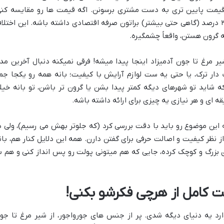
قیمت پایین تری به دست مشتری برسونن. اگه قیمت ها رو مقایسه کنی
میبینی که خرید از بانه میتونه بین ۲۰ تا ۳۰ درصد (گاهی حتی بیشتر) براتون صرفه اقتصادی داشته باشه. این اختل
 گرون هستن، واقعاً چشمگیره.
شیر مرغ تا جون آدمیزاد اینجا پیدا میشه! فرقی نمیکنه دنبال آخرین مد
دار ترک، یا حتی یه ست لوازم آرایش با کیفیت؛ بانه همه رو یکجا جم
 شاید تو شهرهای دیگه کمتر پیدا بشن یا گرون تر باشن، تو بانه خیل
ه ای و هر نیازی یه چیزی برای ارائه داشته باشه.
ه این موضوع رو باید با دقت بررسی کرد (که جلوتر بهش می رسیم)، ولی د
ز نظر کیفیت و اصالت حرفی برای گفتن دارن. همه این دلایل کنار هم، بان
 بزرگ و کوچک کرده، جایی که هم میتونی پولت رو پس انداز کنی و هم ب
ست کامل از هرچی فکرشو بکنی!
 وارد یه دنیای دیگه شدی. پر از جنس های جورواجور، از شیر مرغ تا جو