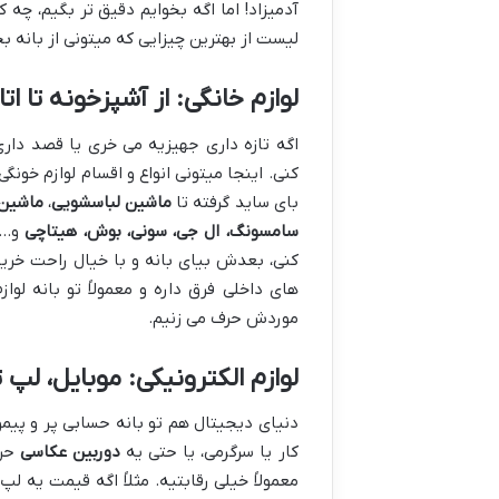
آدمیزاد! اما اگه بخوایم دقیق تر بگیم، چه ک
لیست از بهترین چیزایی که میتونی از بانه بخ
لوازم خانگی: از آشپزخونه تا 
اگه تازه داری جهیزیه می خری یا قصد داری
کنی. اینجا میتونی انواع و اقسام لوازم خونگ
بای ساید گرفته تا
ماشین لباسشویی
،
ماشین
سامسونگ، ال جی، سونی، بوش، هیتاچی
و… ا
کنی، بعدش بیای بانه و با خیال راحت خریدت
های داخلی فرق داره و معمولاً تو بانه لوا
موردش حرف می زنیم.
لوازم الکترونیکی: موبایل، لپ
دنیای دیجیتال هم تو بانه حسابی پر و پیمو
کار یا سرگرمی، یا حتی یه
دوربین عکاسی
حرف
معمولاً خیلی رقابتیه. مثلاً اگه قیمت یه ل