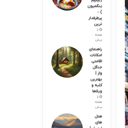
(بیبیم
نِنگمیون
) –
پرطرفدار
ترین
2
هفته
پیش
راهنمای
امکانات
اقامتی
جنگل
واز |
بهترین
کلبه و
ویلاها
2
هفته
پیش
هتل
های