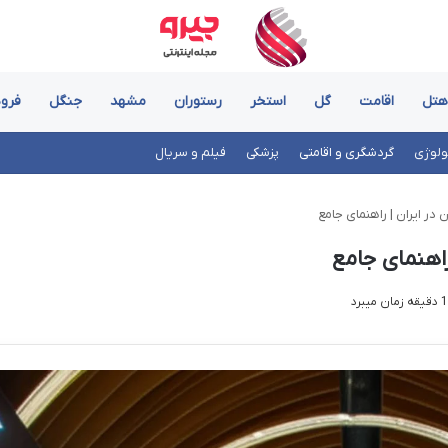
هتل
اقامت
گل
استخر
رستوران
مشهد
جنگل
فرود
ولوژی
گردشگری و اقامتی
پزشکی
فیلم و سریال
 در ایران | راهنمای جامع
راهنمای جامع