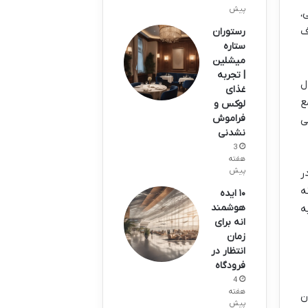
پیش
،
اف
رستوران
ستاره
میشلین
| تجربه
ل
غذای
ع
لوکس و
فراموش
ی
نشدنی
3
هفته
پیش
ر
ه
۱۰ ایده
هوشمند
ه
انه برای
زمان
انتظار در
فرودگاه
4
هفته
ن
پیش