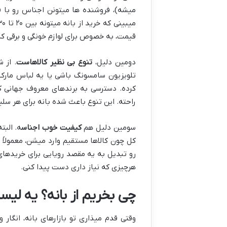
میشه)، فروشنده ها میتونن اجناس رو با 
قیمت، به خصوص برای لوازم خونگی و برقی که
دومین دلیل،
تنوع بی نظیر کالاهاست
. از 
تلویزیون سامسونگ باشی یا یه لباس مارک 
کرده. دسترسی به برندهای معروف جهانی که
راحته. این تنوع باعث شده بانه برای هر سلیق
سومین دلیل هم
کیفیت خوب اجناس
ه. البت
کل چون کالاها مستقیم وارد میشن، معمولاً ا
رو تبدیل به یه مقصد رویایی برای خریدهای
هرچیزی که نیاز داری دست پیدا کنی.
چی بخریم از بانه؟ یه لی
وقتی قدم میذاری تو بازارهای بانه، انگار