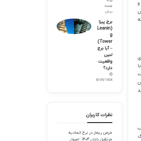
4
و
هفته
ن
پیش
ه
برج پیزا
(Leanin
g
Tower)
– آیا برج
لنین
ی
واقعیت
ا
دارد؟
ت
28/09/1404
ن
د
نظرات کاربران
ب
خرمن ریماز
در
نرخ اتحادیه
گ
جرثقیل داران ۱۴۰۴ : اصول