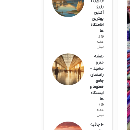
اردبیل |
رزرو
آنلاین
بهترین
اقامتگاه
ها
2
هفته
پیش
نقشه
مترو
مشهد –
راهنمای
جامع
خطوط و
ایستگاه
ها
3
هفته
پیش
۱۰ جاذبه