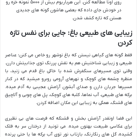
روی اونا مطالعه کنن. این هرباریوم بیش از ۵۰۰۰ نمونه خزه رو
در خودش جای داده که بعضی هاشون گونه های جدیدی
هستن که تازه کشف شدن.
زیبایی های طبیعی باغ: جایی برای نفس تازه
کردن
فقط گونه های گیاهی نیستن که باغ نوشهر رو خاص می کنن؛ عناصر
طبیعی و زیبایی شناختیش هم یه نقش پررنگ توی جذابیتش دارن.
وقتی توی مسیرهای سنگفرش شده یا خاکی باغ قدم می زنید، با
منظره چشمه های کوچک و نهرهای آرومی روبرو میشید که در کنار
مسیرها جریان دارن و صدای آبشون آرامش عجیبی به آدم میده.
برکه های طبیعی، آب نماها، کلبه های کوچک، پل های چوبی و آلاچیق
های قشنگ، همگی به زیبایی این مکان اضافه کردن.
این فضا اونقدر آرامش بخش و قشنگه که فرصت های بی نظیری
برای عکاسی طبیعت بهتون میده. می تونید از درختان سر به فلک
کشیده، گل های رنگارنگ، بازتاب نور توی آب برکه ها یا حتی پرنده