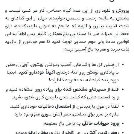
پرورش و نگهداری از این همه گیاه حساس، کار هر کسی نیست و
پشتش یه عالمه زحمت و تخصص خوابیده. خیلی از این گیاهان به
شدت آسیب پذیرن و لازمه که ما هم به عنوان بازدیدکننده، برای
حفظ این میراث ملی با مسئولین باغ همکاری کنیم. پس لطفاً به این
قوانین ساده ولی مهم حسابی توجه کنید تا هم خودتون از بازدید
لذت ببرید و هم به باغ آسیبی نرسه:
از چیدن گل ها و گیاهان، آسیب رسوندن بهشون، آویزون شدن
یا یادگاری نوشتن روی تنه درختان،
اکیداً خودداری کنید
. اینجا
موزه زنده گیاهانه، نه دفترچه خاطرات!
فقط از
مسیرهای مشخص شده
برای پیاده روی استفاده کنید و
وارد قسمت هایی که کشت شدن یا چمن کاری شدن، نشید.
لطفاً در طول بازدیدتون از
استعمال دخانیات
خودداری کنید.
علاوه بر ضرر برای سلامتی، خطر آتش سوزی هم وجود داره.
ورود حیوانات خانگی
به داخل باغ ممنوعه.
روشن کردن آتش
در هر نقطه از باغ و
ریختن زباله
ممنوع