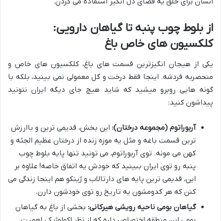
انسان برای خلق یه فضای دل انگیز استفاده می کردن.
از بلوط چوب پنبه تا گیاهان دارویی:
کلکسیون های خاص باغ
یکی از هیجان انگیزترین قسمت های باغ، کلکسیون های خاص و
منحصربه فردشه. اینجا فقط درخت و گل معمولی نمی بینید، بلکه با
گونه هایی روبرو میشید که شاید هیچ جای دیگه ایران نتونید
پیداشون کنید:
آربوراتوم (مجموعه درختان):
این بخش، قدیمی ترین و باارزش
ترین قسمت باغه و مثل یه موزه زنده از درختان عظیم الجثه و
کهن می مونه. توی آربوراتوم، می تونید تنها پایه بلوط چوب
پنبه رو توی ایران ببینید که خودش یه اتفاق خاصه! علاوه بر
این، قدیمی ترین پایه های دارتالاب و ژینکو هم اینجا زندگی می
کنن که هر کدومشون یه تاریخ رو توی خودشون دارن.
گیاهان بومی ناحیه رویشی هیرکانی:
بخشی از باغ به گیاهان
بومی این منطقه اختصاص داره که از نظر اکولوژیکی اهمیت