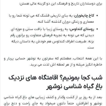
برای دوستداران تاریخ و فرهنگ، این دو گزینه عالی هستن:
کاخ چایخوران:
یه بنای تاریخی قشنگ که می تونه شما رو با
معماری و زندگی دوران گذشته آشنا کنه.
روستای کندلوس:
یه روستای زیبا با بافت سنتی و موزه ای
دیدنی که می تونه یه تجربه فرهنگی متفاوت رو براتون رقم
بزنه. طبیعت اطراف کندلوس هم خودش یه داستان دیگه
ست.
با این همه انتخاب، مطمئنم که سفرتون به نوشهر حسابی پربار و
خاطره انگیز میشه و از هر لحظه اش لذت می برید.
شب کجا بمونیم؟ اقامتگاه های نزدیک
باغ گیاه شناسی نوشهر
بعد از یه روز پر از گشت وگذار و کشف زیبایی های باغ گیاه شناسی
نوشهر و اطرافش، حتماً دلتون میخواد یه جای راحت و دنج برای