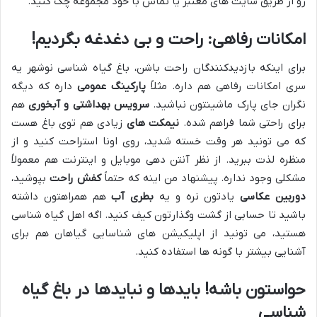
رو از طریق سایت های معتبر یا تماس با خود مجموعه چک کنید.
امکانات رفاهی: راحت و بی دغدغه بگردیم!
برای اینکه بازدیدکنندگان راحت باشن، باغ گیاه شناسی نوشهر یه
سری امکانات رفاهی هم داره. مثلاً
پارکینگ عمومی
داره که دیگه
نگران جای پارک ماشینتون نباشید.
سرویس بهداشتی و آبخوری
هم
برای راحتی شما فراهم شده.
نیمکت های
زیادی هم توی باغ هست
که می تونید هر وقت خسته شدید، روی اونا استراحت کنید و از
منظره لذت ببرید. از نظر آنتن دهی موبایل و اینترنت هم معمولاً
مشکلی وجود نداره. پیشنهاد من اینه که حتماً
کفش راحت
بپوشید،
دوربین عکاسی
یادتون نره و یه
بطری آب
هم همراهتون داشته
باشید تا حسابی از گشت وگذارتون کیف کنید. اگه اهل گیاه شناسی
هستید، می تونید از اپلیکیشن های شناسایی گیاهان هم برای
آشنایی بیشتر با گونه ها استفاده کنید.
حواستون باشه! بایدها و نبایدها در باغ گیاه
شناسی