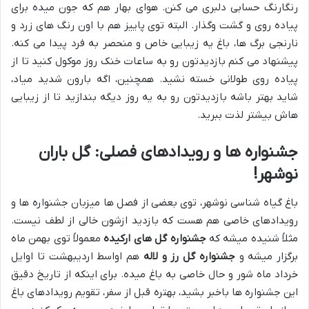
رنگارنگ حسابی دلبری می کنن. هوای بهار هم که جون میده برای
پیاده روی و گشت وگذار. البته توی پاییز هم با اون رنگ های زرد و
نارنجی برگ ها، باغ یه زیبایی خاص و منحصر به فرد پیدا می کنه.
پیشنهاد می کنم بازدیدتون رو به ساعات خنک روز موکول کنید تا از
پیاده روی طولانی خسته نشید. همچنین، اگه بارون شدید میاد،
شاید بهتر باشه بازدیدتون رو به یه روز دیگه بندازید تا از زیبایی
هاش بیشتر لذت ببرید.
جشنواره ها و رویدادهای فصلی: گل باران
نوشهر!
باغ گیاه شناسی نوشهر، توی بعضی از فصل ها میزبان جشنواره ها و
رویدادهای خاصی هم هست که بازدید ازشون خالی از لطف نیست.
مثلاً شنیده میشه که
جشنواره گل های ارکیده
معمولاً توی بهمن ماه
برگزار میشه و
جشنواره گل رز و لاله
هم اواسط اردیبهشت تا اوایل
خرداد ماه شور و حال خاصی به باغ میده. برای اینکه از تاریخ دقیق
این جشنواره ها باخبر بشید، بهتره قبل از سفر، تقویم رویدادهای باغ