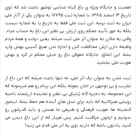
اهمیت و جایگاه ویژه ی باغ گیاه شناسی نوشهر باعث شد که توی
تاریخ ۱۴ اسفند ۱۳۸۵، با شماره ثبت ۱۷۷۹۵ به عنوان یکی از آثار ملی
ایران به ثبت برسه. این ثبت ملی فقط یه تاریخ یا یه شماره نیست،
بلکه یه مهر تأیید محکم روی ارزش بی نظیر این باغ به حساب میاد.
وقتی یه مکان به عنوان اثر ملی ثبت میشه، یعنی دولت و همه مردم
وظیفه دارن ازش محافظت کنن و اجازه ندن هیچ آسیبی بهش وارد
بشه. این اتفاق، جایگاه حقوقی باغ رو خیلی محکم تر کرد و بهش
هویت ملی بخشید.
ثبت شدن به عنوان یک اثر ملی، نه تنها باعث میشه که این باغ از
تخریب و بی توجهی در امان بمونه، بلکه این پیام رو هم میرسونه که
این مجموعه، یه ذخیره گاه ژنتیکی بی نظیر و نماینده ارزشمند ناحیه
رویشی هیرکانیه که باید برای نسل های آینده هم حفظ بشه. اینجور
گنجینه ها، هویت فرهنگی و طبیعی ما هستن و باید قدرشون رو
بدونیم و ازشون مراقبت کنیم. پس هربار که از این باغ دیدن می
کنید، یادتون باشه که دارید توی یه اثر ملی قدم می زنید!