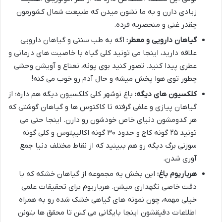
زیادی دارن و به ما نشون میدن که طبیعت شمال کشورمون
چقدر غنی و منحصربه فرده.
گیاهان دارویی و معطر:
اگه به طب سنتی و گیاهان دارویی
علاقه دارید، اینجا می تونید کلی گیاه با خاصیت های درمانی و
عطری پیدا کنید. تصور کنید بوی پونه، نعناع و آویشن وحشی
چطور توی هوا پخش میشه و حال آدم رو خوب می کنه!
کلکسیون های دیگه:
باغ نوشهر کلی کلکسیون دیگه هم داره؛ از
گیاهان پیازی و علفی گرفته تا کاکتوس ها و گیاهان گوشتی که
هر کدومشون دنیای خاص خودشون رو دارن. اینجا حتی می
تونید ۲۵ گونه کاج و حدود ۳۰ گونه اکالیپتوس و کلی گونه
سوزنی برگ دیگه رو هم ببینید که از نقاط مختلف دنیا جمع
آوری شدن.
هرباریوم باغ:
این بخش یه مجموعه از گیاهان خشکه که با
دقت خاصی نگهداری میشن. هرباریوم برای تحقیقات علمی
خیلی مهمه، چون نمونه های گیاهی خشک شده رو به همراه
اطلاعات دقیقشون اینجا بایگانی می کنن تا محقق ها بتونن