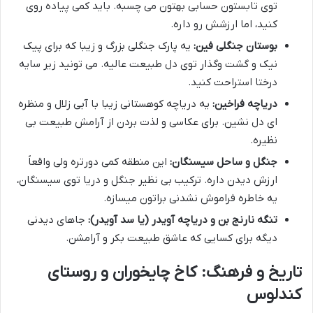
توی تابستون حسابی بهتون می چسبه. باید کمی پیاده روی
کنید، اما ارزشش رو داره.
بوستان جنگلی فین:
یه پارک جنگلی بزرگ و زیبا که برای پیک
نیک و گشت وگذار توی دل طبیعت عالیه. می تونید زیر سایه
درختا استراحت کنید.
دریاچه فراخین:
یه دریاچه کوهستانی زیبا با آبی زلال و منظره
ای دل نشین. برای عکاسی و لذت بردن از آرامش طبیعت بی
نظیره.
جنگل و ساحل سیسنگان:
این منطقه کمی دورتره ولی واقعاً
ارزش دیدن داره. ترکیب بی نظیر جنگل و دریا توی سیسنگان،
یه خاطره فراموش نشدنی براتون میسازه.
تنگه نارنج بن و دریاچه آویدر (یا سد آویدر):
جاهای دیدنی
دیگه برای کسایی که عاشق طبیعت بکر و آرامشن.
تاریخ و فرهنگ: کاخ چایخوران و روستای
کندلوس