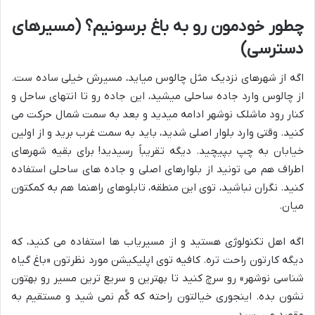
چطور خودمون رو به باغ برسونیم؟ (مسیرهای
دسترسی)
اگه از شهرهای نزدیک مثل چالوس میاید، مسیرش خیلی ساده ست.
از چالوس وارد جاده ساحلی میشید، این جاده رو تا انتهای ساحل و
کنار رود ماشلک نوشهر ادامه میدید و بعد به سمت شمال حرکت می
کنید. وقتی وارد بلوار اصلی شدید، باید به سمت غرب برید و از اولین
خیابان به چپ بپیچید. دیگه تقریباً رسیدید! برای بقیه شهرهای
اطراف هم می تونید از بلوارهای اصلی و جاده های ساحلی استفاده
کنید. نگران نباشید، توی این منطقه، تابلوهای راهنما هم به کمکتون
میان.
اگه اهل تکنولوژی هستید و از مسیریاب ها استفاده می کنید، که
دیگه کارتون راحت تره. کافیه توی اپلیکیشن مورد نظرتون «باغ گیاه
شناسی نوشهر» رو سرچ کنید تا بهترین و سریع ترین مسیر رو بهتون
نشون بده. اینجوری خیالتون راحته که گُم نمی شید و مستقیم به
مقصد می رسید.