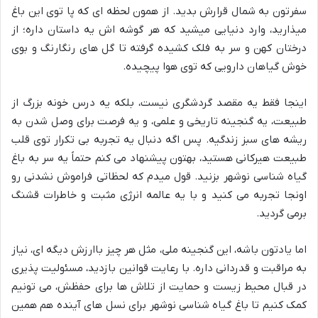
سفرتون به شمال قرارش بدید. از همون لحظه ای که پا توی این باغ
میذارید، وارد دنیایی میشید که هر گوشه اش یه داستان داره؛ از
درختان کهن و سر به فلک کشیده گرفته تا گل های رنگارنگ و بوی
خوش گیاهان دارویی که توی هوا پیچیده.
اینجا فقط یه مقصد گردشگری نیست، بلکه یه درس خونه بزرگ از
طبیعت، یه گنجینه تاریخی و علمی، و یه فرصت برای وصل شدن به
ریشه های سبز زندگیه. پس اگه دنبال یه تجربه بی تکرار توی قلب
طبیعت هیرکانی هستید، بهتون پیشنهاد می کنم حتماً یه سر به باغ
گیاه شناسی نوشهر بزنید. قول میدم که لحظاتی فراموش نشدنی رو
اونجا تجربه می کنید و با یه عالمه انرژی مثبت و خاطرات قشنگ
برمی گردید.
اما یادتون باشه، این گنجینه ملی، مثل هر چیز باارزش دیگه ای، نیاز
به مراقبت و قدردانی داره. با رعایت قوانین بازدید، مسئولیت پذیری
در قبال محیط زیست و حمایت از تلاش ها برای حفظش، می تونیم
کمک کنیم تا باغ گیاه شناسی نوشهر برای نسل های آینده هم همین