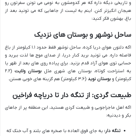
و تاریخی دیگه داره که هر کدومشون به نوعی می تونن سفرتون رو
هیجان انگیزتر کنن. اینم یه لیست از جاهایی که می تونید بعد از
باغ، بهشون فکر کنید:
ساحل نوشهر و بوستان های نزدیک
اگه دلتون هوای دریا کرده، ساحل نوشهر فقط حدود ۱.۱ کیلومتر از باغ
فاصله داره. می تونید برید کنار دریا، از صدای موج ها لذت ببرید و
حسابی توی هوای آزاد قدم بزنید. برای پیاده روی های بعد از ظهر یا
یه استراحت کوتاه، بوستان های شهری مثل
بوستان ولایت
(۲.۲
کیلومتر) و
بوستان نوید
(۳.۶ کیلومتر) هم گزینه های خوبی هستن.
طبیعت گردی: از تنگه دار تا دریاچه فراخین
اگه اهل ماجراجویی و طبیعت گردی هستید، این منطقه پر از جاهای
بکر و دیدنیه:
تنگه دار:
یه جای فوق العاده با صخره های بلند و آب خنک که