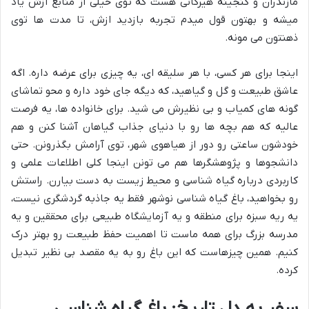
مازندران و گنجینه هیرکانی هست که توی خیلی از منابع ازش یاد
میشه و بهتون قول میدم تجربه بازدید ازش، تا مدت ها توی
ذهنتون می مونه.
اینجا برای هر کسی، با هر سلیقه ای، یه چیزی برای عرضه داره. اگه
عاشق طبیعت و گل و گیاهید، که دیگه جای خود داره و محو تماشای
گونه های کمیاب و بی نظیرش می شید. برای خانواده ها، یه فرصت
عالیه که هم بچه ها رو با دنیای جذاب گیاهان آشنا کنن و هم
خودشون ساعتی رو دور از هیاهوی شهر، توی آرامش بگذرونن. حتی
دانشجوها و پژوهشگرها هم می تونن اینجا کلی اطلاعات علمی و
کاربردی درباره گیاه شناسی و محیط زیست به دست بیارن. راستش
رو بخواهید، باغ گیاه شناسی نوشهر فقط یه جاذبه گردشگری نیست،
یه ریه سبزه برای منطقه و یه آزمایشگاه طبیعی برای محققین و یه
مدرسه بزرگ برای همه ماست تا اهمیت حفظ طبیعت رو بهتر درک
کنیم. همین چیزهاست که این باغ رو به یه مقصد بی نظیر تبدیل
کرده.