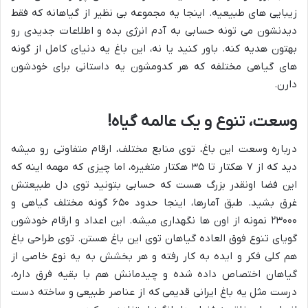
زیبایی های طبیعیه. اینجا یه مجموعه بی نظیر از گیاهانه که فقط
دیدنشون می تونه حسابی به آدم انرژی بده و اطلاعات جدیدی رو
بهتون هدیه کنه. باور کنید یا نه، این باغ یه دنیای کامل از گونه
های گیاهی مختلفه که هر کدومشون یه داستانی برای خودشون
دارن.
وسعت، تنوع و یک عالمه گیاه!
درباره وسعت این باغ، توی منابع مختلف، ارقام متفاوتی رو میشه
دید که از ۷ هکتار تا ۳۵ هکتار متغیره، اما چیزی که مهمه اینه که
این فضا اونقدر بزرگ هست که حسابی بتونید توی دل طبیعتش
غرق بشید. طبق آمارها، اینجا حدود ۶۵۰ گونه مختلف گیاهی و
۲۳۰۰۰ نمونه از اون ها نگهداری میشه. این اعداد و ارقام خودشون
گویای تنوع فوق العاده گیاهان توی این باغ هستن. توی طراحی باغ
هم کلی فکر و ایده به کار رفته و هر بخشش به یه نوع خاصی از
گیاهان اختصاص داده شده و چیدمانش هم با بقیه فرق داره،
درست مثل یه باغ ایرانی قدیمی که از عناصر طبیعی و ساخته دست