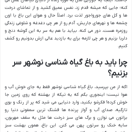
جاست. اینجا یه جورایی مثل یه موزه زنده از دنیای گیاهان عمل می
کنه؛ جایی که میشه قدم زد، نفس عمیق کشید و از تماشای درخت
ها و گل های جورواجور لذت برد. اصلاً حال و هوای این باغ با اون
چشمه ها و نهرهای جاریش، آدم رو از هر چی دغدغه و شلوغی زندگی
روزمره هست، دور می کنه. بیاید با هم یه سر به این گوشه دنج و
دلربا بزنیم و هر چی لازمه برای یه بازدید عالی ازش بدونیم رو کشف
کنیم.
چرا باید به باغ گیاه شناسی نوشهر سر
بزنیم؟
اگه از من بپرسید، باغ گیاه شناسی نوشهر فقط یه جای خوش آب و
هوا نیست؛ اینجوری بگم که یه تیکه از بهشته که روی زمین جا
خوش کرده! فکرشو بکنید، وارد دنیایی می شید که پر از رنگ و بوی
تازگیه، صدای آب و آواز پرنده ها قشنگ ترین سمفونی دنیا رو
براتون می نوازن و برگ های سبز درخت ها مثل یه سقف مهربون،
سایه خنک رو سرتون پهن می کنن. این باغ، همون بهشت سبز