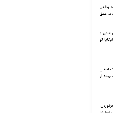
ه واقعی
 به عمق
 علمی و
کایا تو
 داستان
پرده از
رخوردن.
 لوح ها