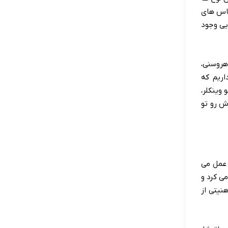
ناس های
یی وجود
هروسنی،
اریم که
ا به رهبری هوگو وینکلر،
ش رو تو
 عمل می
ی کرد و
نیتی از