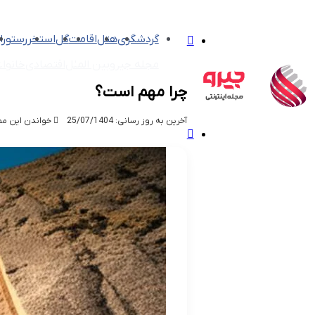
تغییر
گردشگری
هتل
اقامت
گل
استخر
رستورا
پوسته
مجله جیرو
بین الملل
اقتصادی
خانواد
چرا مهم است؟
آخرین به روز رسانی: 25/07/1404
خواندن این مطلب 14 دقیقه زم
منو