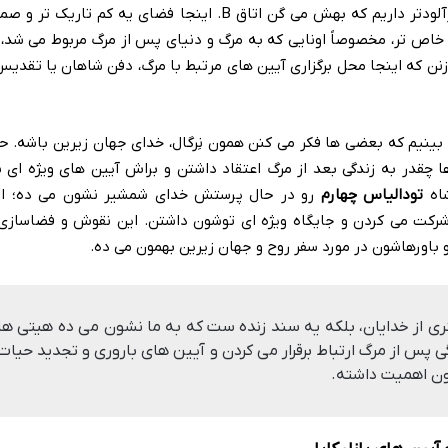
بعد از اتاق A، یه تالار کوچیک تر و رازآلودتر داریم که بهش می گن اتاق B. اینجا فضای یه کم
 خاص تر، مخصوصاً اونایی که به مرگ و دنیای پس از مرگ مربوط می شد، 
 که اینجا محل برگزاری آیین های مرتبط با مرگ، دفن شاهان یا تقدیس
بینیم که بعضی ها فکر می کنن همون نِرگال، خدای جهان زیرین باشه. ح
 چقدر به زندگی بعد از مرگ اعتقاد داشتن و براش آیین های ویژه ای بر
اه
تودالیاس چهارم
رو در حال پرستش خدای شمشیر نشون می ده؛ ای
 باورهاشون در مورد سفر روح و جهان زیرین بهمون می ده.
هنری از خدایان، بلکه یه سند زنده ست که به ما نشون می ده هیتی ها
گی پس از مرگ ارتباط برقرار می کردن و آیین های باروری و تجدید حیات
شون اهمیت داشته.