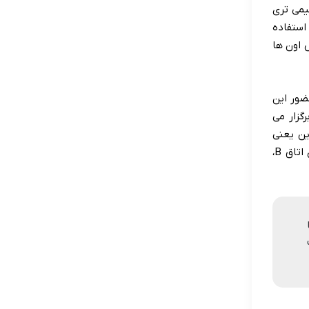
 تاریک تر و صمیمی تری
استفاده
 اون ها
ضور این
گزار می
ن یعنی
پادشاهان هم تو این آیین های مهم شرکت می کردن و جایگاه ویژه ای توشون داشتن. این نقوش و فضاسازی اتاق B،