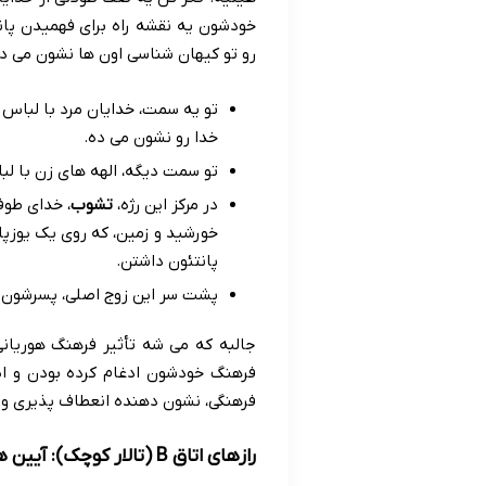
خودشون یه نقشه راه برای فهمیدن پان
رو تو کیهان شناسی اون ها نشون می د
تو یه سمت، خدایان مرد با لباس 
خدا رو نشون می ده.
تو سمت دیگه، الهه های زن با لب
در مرکز این رژه،
تشوب
، خدای طوف
خورشید و زمین، که روی یک یوزپلنگ
پانتئون داشتن.
پشت سر این زوج اصلی، پسرشون ش
جالبه که می شه تأثیر فرهنگ هوریانی
فرهنگ خودشون ادغام کرده بودن و این
فرهنگی، نشون دهنده انعطاف پذیری و
رازهای اتاق B (تالار کوچک): آیین های جهان زیرین