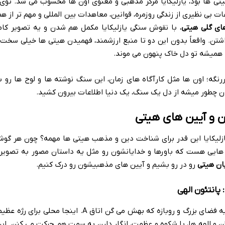
ی ها بود، یازلیکایا مرکز مذهبی و معنوی اون ها محسوب می شد. توی 
ت بی نظیری از زندگی روزمره، قوانین، معاهدات بین المللی و مهم تر از ه
ای گلی هیتی
، با نقوش سنگی یازلیکایا مکمل هم شدن و یه تصویر کا
تن. واقعاً بدون این دو تا منبع ارزشمند، فهمیدن هیتی ها خیلی سخت ت
 همیشه تو دل خاک پنهون می موند.
نگه؛ اون ها مثل کارآگاه های زمان، این سنگ نوشته ها و لوح ها رو 
ن چطور میشه از دل یک سنگ، یک دنیا اطلاعات بیرون کشید.
ان و آیین های هیتی
ازلیکایا این قدر برای شناخت دین و مذهب هیتی ها مهمه؟ چون هر گوشه
هایی هست که باورها و خدایانشون رو مثل یه داستان مصور به تصویر
ان هیتی
رو در رو بشیم و آیین های مذهبیشون رو درک کنیم.
 پانتئون الهی
اولین جایی که تو یازلیکایا می بینیم، یه فضای بزرگ و روبازه که بهش می گن اتاق A. اینج
ن و الهه ها، با شکوه و عظمت، انگار دارن به سمت هم حرکت می کنن. ای