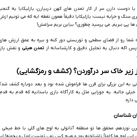
یا دوست دارن سر از کار تمدن های کهن دربیارن، یازلیکایا یه گنجی
 سنگ و خرابه نیست؛ یازلیکایا دقیقاً همون نقطه ایه که می تونیم ازش
 ها پی ببریم. می پرسید چطوری؟ بیاین بریم سراغش!
 شما رو از فضای سطحی و توریستی دور کنه و ببره به عمق ارزش های
پس اگه دنبال یه تحلیل دقیق و کارشناسانه از
تمدن هیتی
و نقش یازلی
 از زیر خاک سر درآوردن؟ (کشف و رمزگشایی)
نی به این بزرگی برای قرن ها فراموش شده بود و بعد دوباره کشف شد؟
یلی جالبه. یه جورایی مثل یه کارآگاه بازی باستانیه که قدم به قدم، 
 داره.
ان شناسان
رن نوزدهم، محقق ها تو منطقه آناتولی به لوح های گلی با خط میخی ب
ین لوح ها کاملاً ناشناخته بود و هیچ کس نمی تونست اونا رو بخونه! این