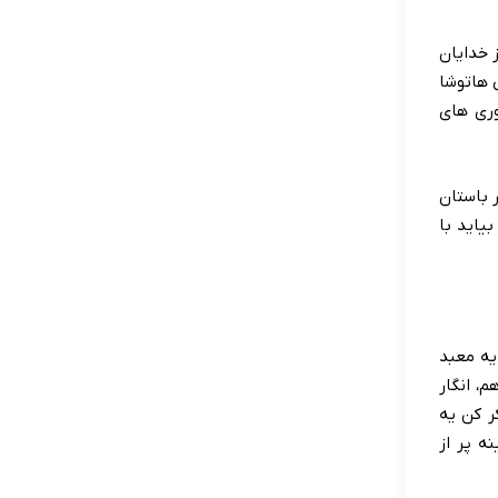
 خدایان
 هاتوشا
وری های
 باستان
یاید با
یه معبد
م، انگار
ر کن یه
ه پر از