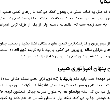
کایا
ه که مثل یه کتاب سنگی باز، بهمون کمک می کنه تا رازهای تمدن هیتی، از
 رو بفهمیم. این معبد صخره ای، که کنار پایتخت قدرتمند هیتی ها یعنی
؛ یه سند زنده ست که اطلاعات دست اولی از یکی از بزرگ ترین امپرات
 از مرموزترین و قدرتمندترین تمدن های باستانی آشنا بشید و ببینید چطور
 هزاران ساله رو بیرون می کشن، یازلیکایا یه گزینه فوق العاده است. ب
، جایی که هنر و دین هیتی ها رو می شه از نزدیک لمس کرد.
ن پنهان امپراتوری هیتی
قدر مهمه؟ خب، باید بگم
یازلیکایا
(که توی ترکی یعنی سنگ حکاکی شده) 
یتخت باستانی و معروف هیتی ها، یعنی
هاتوشا
قرار گرفته. این دو تا با ه
یل می دن که البته
یونسکو
هم به عنوان میراث جهانی ثبتشون کرده. فک
 به خودش جذب می کنه، بلکه برای باستان شناس ها هم حکم یه گنجین