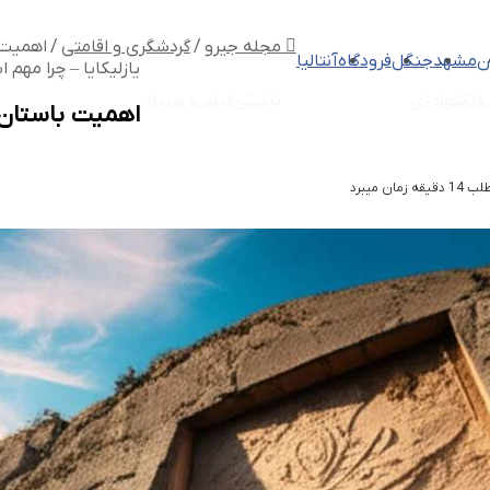
مجله جیرو
/
گردشگری و اقامتی
/
اهمیت 
ن
مشهد
جنگل
فرودگاه
آنتالیا
یازلیکایا – چرا مهم 
ه
تکنولوژی
گردشگری و اقامتی
پزشکی
فیلم و سریال
اهمیت باستان ش
ان میبرد