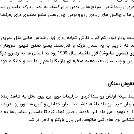
امروزی پیدا شدن، سرنخ هایی بودن برای کشف یه تمدن بزرگ. باستان ش
 ها با چالش های زیادی روبرو بودن، چون هیچ منبع معتبری برای رمزگشا
 بردار نبود. کم کم با تلاش شبانه روزی زبان شناس هایی مثل بدریخ 
که داریم با یه تمدن بزرگ و قدرتمند، یعنی
تمدن هیتی
، سروکار د
پایتختشون تو منطقه ای به نام بوغازکوی (همون هاتوشا) قرار داشته. سال 1909 بود که آلمانی ه
دن و چند سال بعد،
معبد صخره ای یازلیکایا
هم پیدا شد و جایگاه خود
و نقوش سنگی
چند تیکه اولش رو پیدا کردی. یازلیکایا توی این بین، مثل یه شاهد زنده
زبان هیتی رو بلد باشه، داشت داستان خدایان و آیین هاشون رو تعریف م
ها رو بهمون می داد. این خودش خیلی کمک کرد تا باستان شناس ها یه ذه
گشایی لوح های گلی هاتوشا، این پازل بزرگتر و کامل تر شد.