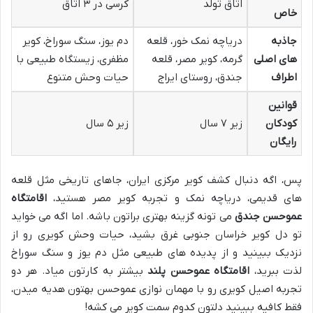
اتاق تولد
کرسی در ۳ اتاق
خاص
جاذبه
دریاچه نمک خور، قلعه
دم یوز، سنگ سوراخ، کویر
های اصلی
گرمه، کویر مصر، قلعه
مظفری، زیستگاه طبیعی با
اطراف
جندق، روستای ایراج
حیات وحش متنوع
قوانین
کودکان
زیر ۷ سال
زیر ۵ سال
رایگان
پس، اگه دنبال کشف کویر مرکزی ایران، جاهای تاریخی مثل قلعه
های قدیمی، دریاچه نمک و تجربه کویر مصر هستید،
اقامتگاه
عموحسن جندق
می تونه گزینه بهتری براتون باشه. اما اگه می خواید
تو دل کویر خراسان جنوبی غرق بشید، حیات وحش کویری رو از
نزدیک ببینید و از پدیده های طبیعی مثل دم یوز و سنگ سوراخ
لذت ببرید،
اقامتگاه عموحسن پلند
بیشتر به کارتون میاد. هر دو
تجربه اصیل کویری رو با مهمان نوازی عموحسن بهتون هدیه میدن،
فقط کافیه ببینید دلتون کدوم سمت کویر می کشه!