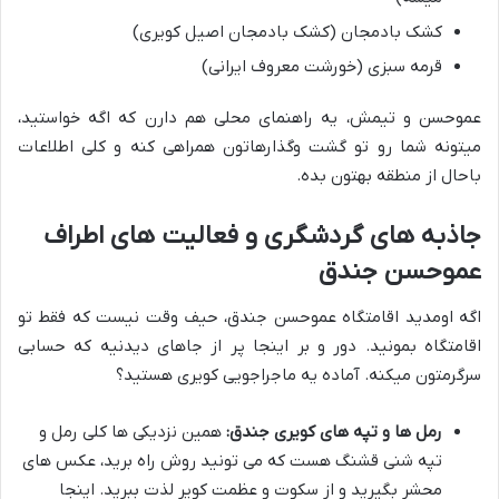
کشک بادمجان (کشک بادمجان اصیل کویری)
قرمه سبزی (خورشت معروف ایرانی)
عموحسن و تیمش، یه راهنمای محلی هم دارن که اگه خواستید،
میتونه شما رو تو گشت وگذارهاتون همراهی کنه و کلی اطلاعات
باحال از منطقه بهتون بده.
جاذبه های گردشگری و فعالیت های اطراف
عموحسن جندق
اگه اومدید اقامتگاه عموحسن جندق، حیف وقت نیست که فقط تو
اقامتگاه بمونید. دور و بر اینجا پر از جاهای دیدنیه که حسابی
سرگرمتون میکنه. آماده یه ماجراجویی کویری هستید؟
رمل ها و تپه های کویری جندق:
همین نزدیکی ها کلی رمل و
تپه شنی قشنگ هست که می تونید روش راه برید، عکس های
محشر بگیرید و از سکوت و عظمت کویر لذت ببرید. اینجا