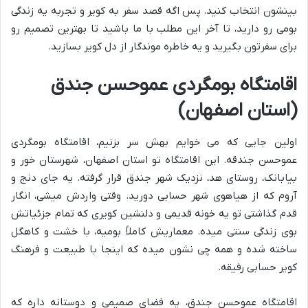
بینشون انتخاب کنید. پس اگه قصد سفر به کویر و تجربه یه زندگی
بومی رو دارید، تا آخر این مطلب با ما باشید تا بهترین تصمیم رو
برای سفرتون بگیرید و یه خاطره موندگار از دل کویر بسازید.
اقامتگاه بومگردی عموحسن جندق
(استان اصفهان)
اولین جایی که می خوایم بهش سر بزنیم، اقامتگاه بومگردی
عموحسن جندقه. این اقامتگاه تو استان اصفهان، شهرستان خور و
بیابانک، روستای هد، نزدیک شهر جندق قرار گرفته. یه جای دنج و
آروم که از هیاهوی شهر حسابی دورید. وقتی واردش میشی، انگار
قدم گذاشتی تو یه خونه قدیمی و دلنشین کویری که تمام جزئیاتش
بوی زندگی سنتی میده. معماریش کاملاً بومیه، با خشت و کاهگل
ساخته شده و همه چی نشون میده که اینجا با طبیعت و فرهنگ
کویر حسابی رفیقه.
اقامتگاه عموحسن جندق، یه فضای صمیمی و دوستانه داره که