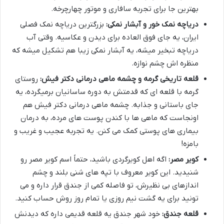
بهترین جا برای تجربه سافاری و موتور چهارچرخه.
دریاچه نمک خور و آبشار نمکی:
بزرگترین دریاچه نمک فصلی
ایران، یه جای فوق العاده برای دیدن و عکاسیه. وقتی آب
دریاچه تبخیر میشه، یه آبشار نمکی زیبا هم تشکیل میشه که
منظره اش چشم نوازه.
قلعه تاریخی گرمه و چشمه ماهی درمانی دکتر فیش:
روستای
گرمه با قلعه ای که قدمتش به دوره ساسانیان برمیگرده، یه
جای باستانی و جذابه. چشمه ماهی درمانی دکتر فیش هم
اونجاست که ماهی ها با کندن پوست های مرده، به درمان
بیماری های پوستی کمک می کنن. یه تجربه عجیب و غریب و
بامزه!
کویر مصر:
اگه اهل کویرگردی باشید، حتماً اسم کویر مصر رو
شنیدید. این کویر معروف با تپه های شنی بلند و چشم
اندازهای بی نظیرش، تو فاصله کمی از جندق قرار داره و می
تونید برای یه گشت نیم روزی یا تمام روز روش حساب کنید.
قلعه جندق:
خود شهر جندق یه قلعه قدیمی داره که دیدنش