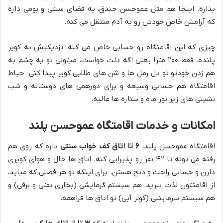
بذاره. اینجا هم مثل عموحسن جندق، یه فضای سنتی و بومی داره
که آرامش خاص خودش رو به آدم منتقل می کنه.
چیزی که این اقامتگاه رو حسابی خاص می کنه، نزدیکیش به کویر
پلنده. فقط ۲۰۰ متر! یعنی اگه دلت خواست، میتونی تو یه چشم به
هم زدن خودتو تو دل رمل ها و شن های طلایی کویر پیدا کنی. حیاط
اقامتگاه هم حسابی وسیعه و برای دورهمی های دوستانه و شب
نشینی های زیر نور ماه و ستاره ها عالیه.
امکانات و خدمات اقامتگاه عموحسن پلند
اقامتگاه عموحسن پلند،
۶ تا اتاق کف خواب سنتی
داره که روی هم
رفته می تونه تا ۴۲ نفر رو پذیرایی کنه. اتاق ها حال و هوای کویری
دارن و حسابی راحت و دنج هستن. برای اینکه تو هر فصلی که میاید،
از اقامتتون لذت ببرید، هم سیستم گرمایشی (بخاری نفتی و برقی) و
هم سیستم سرمایشی (کولر آبی) تو اتاق ها فراهمه.