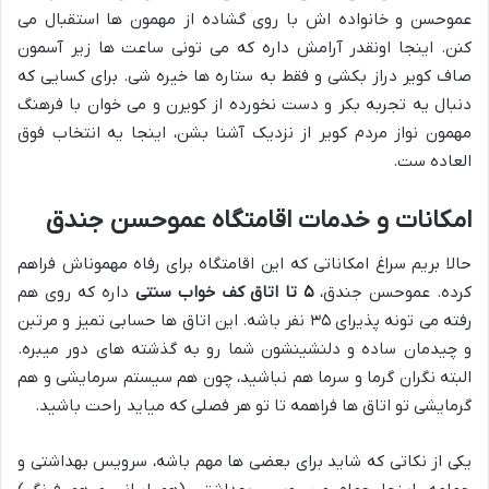
عموحسن و خانواده اش با روی گشاده از مهمون ها استقبال می
کنن. اینجا اونقدر آرامش داره که می تونی ساعت ها زیر آسمون
صاف کویر دراز بکشی و فقط به ستاره ها خیره شی. برای کسایی که
دنبال یه تجربه بکر و دست نخورده از کویرن و می خوان با فرهنگ
مهمون نواز مردم کویر از نزدیک آشنا بشن، اینجا یه انتخاب فوق
العاده ست.
امکانات و خدمات اقامتگاه عموحسن جندق
حالا بریم سراغ امکاناتی که این اقامتگاه برای رفاه مهموناش فراهم
کرده. عموحسن جندق،
۵ تا اتاق کف خواب سنتی
داره که روی هم
رفته می تونه پذیرای ۳۵ نفر باشه. این اتاق ها حسابی تمیز و مرتبن
و چیدمان ساده و دلنشینشون شما رو به گذشته های دور میبره.
البته نگران گرما و سرما هم نباشید، چون هم سیستم سرمایشی و هم
گرمایشی تو اتاق ها فراهمه تا تو هر فصلی که میاید راحت باشید.
یکی از نکاتی که شاید برای بعضی ها مهم باشه، سرویس بهداشتی و