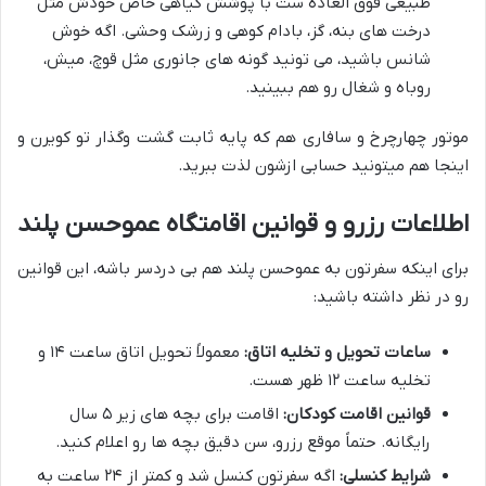
طبیعی فوق العاده ست با پوشش گیاهی خاص خودش مثل
درخت های بنه، گز، بادام کوهی و زرشک وحشی. اگه خوش
شانس باشید، می تونید گونه های جانوری مثل قوچ، میش،
روباه و شغال رو هم ببینید.
موتور چهارچرخ و سافاری هم که پایه ثابت گشت وگذار تو کویرن و
اینجا هم میتونید حسابی ازشون لذت ببرید.
اطلاعات رزرو و قوانین اقامتگاه عموحسن پلند
برای اینکه سفرتون به عموحسن پلند هم بی دردسر باشه، این قوانین
رو در نظر داشته باشید:
ساعات تحویل و تخلیه اتاق:
معمولاً تحویل اتاق ساعت ۱۴ و
تخلیه ساعت ۱۲ ظهر هست.
قوانین اقامت کودکان:
اقامت برای بچه های زیر ۵ سال
رایگانه. حتماً موقع رزرو، سن دقیق بچه ها رو اعلام کنید.
شرایط کنسلی:
اگه سفرتون کنسل شد و کمتر از ۲۴ ساعت به