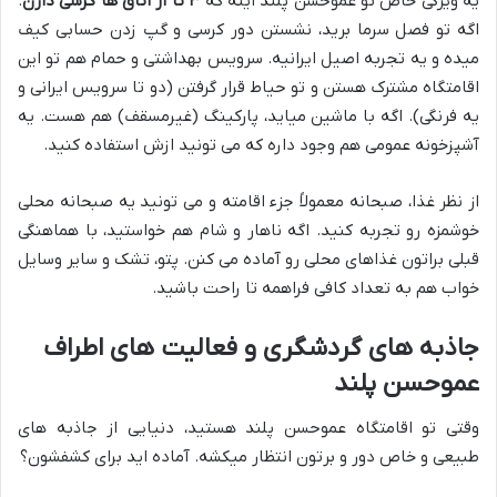
یه ویژگی خاص تو عموحسن پلند اینه که
۳ تا از اتاق ها کرسی دارن
.
اگه تو فصل سرما برید، نشستن دور کرسی و گپ زدن حسابی کیف
میده و یه تجربه اصیل ایرانیه. سرویس بهداشتی و حمام هم تو این
اقامتگاه مشترک هستن و تو حیاط قرار گرفتن (دو تا سرویس ایرانی و
یه فرنگی). اگه با ماشین میاید، پارکینگ (غیرمسقف) هم هست. یه
آشپزخونه عمومی هم وجود داره که می تونید ازش استفاده کنید.
از نظر غذا، صبحانه معمولاً جزء اقامته و می تونید یه صبحانه محلی
خوشمزه رو تجربه کنید. اگه ناهار و شام هم خواستید، با هماهنگی
قبلی براتون غذاهای محلی رو آماده می کنن. پتو، تشک و سایر وسایل
خواب هم به تعداد کافی فراهمه تا راحت باشید.
جاذبه های گردشگری و فعالیت های اطراف
عموحسن پلند
وقتی تو اقامتگاه عموحسن پلند هستید، دنیایی از جاذبه های
طبیعی و خاص دور و برتون انتظار میکشه. آماده اید برای کشفشون؟