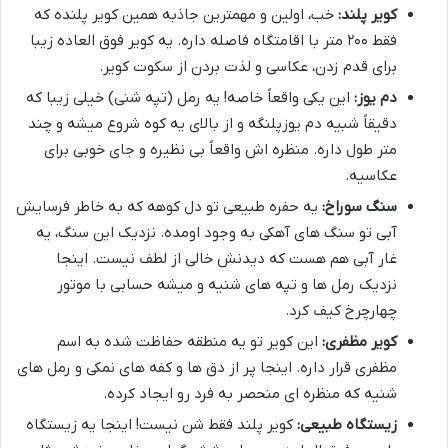
کویر پلند:
خب، اولین و مهمترین جاذبه همین کویر پلنده که
فقط ۲۰۰ متر با اقامتگاه فاصله داره. یه کویر فوق العاده زیبا
برای قدم زدن، عکاسی و لذت بردن از سکوت کویر.
دم یوز:
این یکی واقعاً خاصه! یه رمل (تپه شنی) خیلی زیبا که
دقیقاً شبیه دم یوزپلنگه و از بالای یه کوه شروع میشه و چند
متر طول داره. منظره اش واقعاً بی نظیره و جای خوبی برای
عکاسیه.
سنگ سوراخ:
یه حفره طبیعی تو دل کوهه که به خاطر فرسایش
آبی تو سنگ های آهکی به وجود اومده. نزدیک این سنگ، یه
غار آبی هم هست که دیدنش خالی از لطف نیست. اینجا
نزدیک رمل ها و تپه های شنیه و میشه حسابی با موتور
چهارچرخ کیف کرد.
کویر مظفری:
این کویر تو یه منطقه حفاظت شده به اسم
مظفری قرار داره. اینجا پر از دق ها و کفه های نمکی و رمل های
شنیه که منظره ای منحصر به فرد رو ایجاد کرده.
زیستگاه طبیعی:
کویر پلند فقط شن نیست! اینجا یه زیستگاه