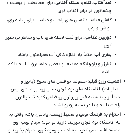
ضدآفتاب، کلاه و عینک آفتابی:
برای محافظت از پوست و
چشماتون در برابر آفتاب کویر.
کفش مناسب:
کفش های راحت و مناسب برای پیاده روی
تو شن و رمل.
دوربین عکاسی:
برای ثبت لحظه های ناب و مناظر بی نظیر
کویر.
بطری آب:
حتماً به اندازه کافی آب همراهتون باشه.
شارژر و پاوربانک:
ممکنه تو بعضی جاها برق نباشه یا کم
باشه.
اهمیت رزرو قبلی:
خصوصاً تو فصل های شلوغ (پاییز و
تعطیلات)، اقامتگاه های بوم گردی خیلی زود پر میشن. پس
حتماً از چند هفته قبل رزروتون رو قطعی کنید تا خیالتون
راحت باشه و با در بسته روبرو نشید.
احترام به فرهنگ بومی و محیط زیست:
یادتون باشه وقتی به
یه اقامتگاه بوم گردی میرید، دارید تو خونه مردم بومی اون
منطقه اقامت می کنید. به آداب و رسومشون احترام بذارید و