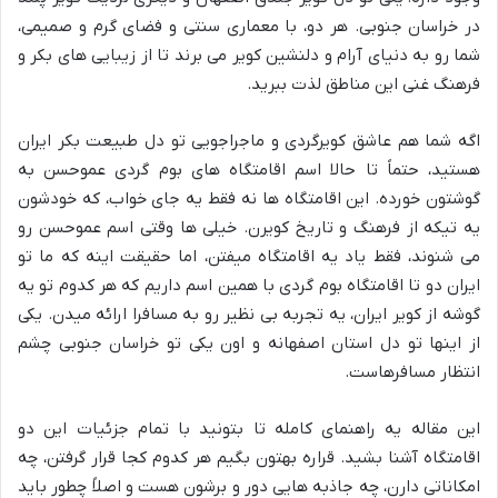
در خراسان جنوبی. هر دو، با معماری سنتی و فضای گرم و صمیمی،
شما رو به دنیای آرام و دلنشین کویر می برند تا از زیبایی های بکر و
فرهنگ غنی این مناطق لذت ببرید.
اگه شما هم عاشق کویرگردی و ماجراجویی تو دل طبیعت بکر ایران
هستید، حتماً تا حالا اسم اقامتگاه های بوم گردی عموحسن به
گوشتون خورده. این اقامتگاه ها نه فقط یه جای خواب، که خودشون
یه تیکه از فرهنگ و تاریخ کویرن. خیلی ها وقتی اسم عموحسن رو
می شنوند، فقط یاد یه اقامتگاه میفتن، اما حقیقت اینه که ما تو
ایران دو تا اقامتگاه بوم گردی با همین اسم داریم که هر کدوم تو یه
گوشه از کویر ایران، یه تجربه بی نظیر رو به مسافرا ارائه میدن. یکی
از اینها تو دل استان اصفهانه و اون یکی تو خراسان جنوبی چشم
انتظار مسافرهاست.
این مقاله یه راهنمای کامله تا بتونید با تمام جزئیات این دو
اقامتگاه آشنا بشید. قراره بهتون بگیم هر کدوم کجا قرار گرفتن، چه
امکاناتی دارن، چه جاذبه هایی دور و برشون هست و اصلاً چطور باید