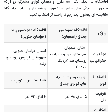
اقامتگاه با اینکه یک اسم دارن و مهمان نوازی مشترکی رو ارائه
میدن، اما ویژگی های خاص خودشون رو هم دارن. بیاین یه نگاه
مقایسه ای بهشون بندازیم تا راحت تر انتخاب کنید:
اقامتگاه عموحسن
اقامتگاه عموحسن پلند
ویژگی
جندق (اصفهان)
(خراسان جنوبی)
استان اصفهان،
استان خراسان جنوبی،
موقعیت
شهرستان خور و بیابانک،
شهرستان فردوس، روستای
جغرافیایی
روستای هد (نزدیک
پلند
جندق)
فاصله تا
نزدیک رمل ها و تپه
فقط ۲۰۰ متر تا کویر پلند
کویر
های کویری جندق
ظرفیت
۵ اتاق، ۳۵ نفر
۶ اتاق، ۴۲ نفر
کلی
امکانات