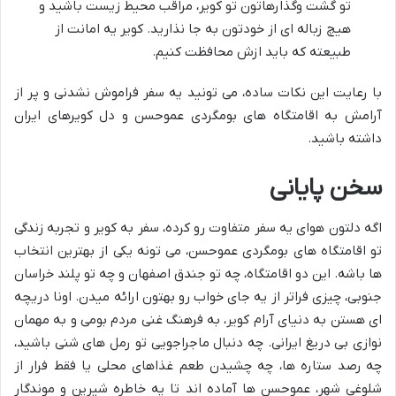
تو گشت وگذارهاتون تو کویر، مراقب محیط زیست باشید و
هیچ زباله ای از خودتون به جا نذارید. کویر یه امانت از
طبیعته که باید ازش محافظت کنیم.
با رعایت این نکات ساده، می تونید یه سفر فراموش نشدنی و پر از
آرامش به اقامتگاه های بومگردی عموحسن و دل کویرهای ایران
داشته باشید.
سخن پایانی
اگه دلتون هوای یه سفر متفاوت رو کرده، سفر به کویر و تجربه زندگی
تو اقامتگاه های بومگردی عموحسن، می تونه یکی از بهترین انتخاب
ها باشه. این دو اقامتگاه، چه تو جندق اصفهان و چه تو پلند خراسان
جنوبی، چیزی فراتر از یه جای خواب رو بهتون ارائه میدن. اونا دریچه
ای هستن به دنیای آرام کویر، به فرهنگ غنی مردم بومی و به مهمان
نوازی بی دریغ ایرانی. چه دنبال ماجراجویی تو رمل های شنی باشید،
چه رصد ستاره ها، چه چشیدن طعم غذاهای محلی یا فقط فرار از
شلوغی شهر، عموحسن ها آماده اند تا یه خاطره شیرین و موندگار