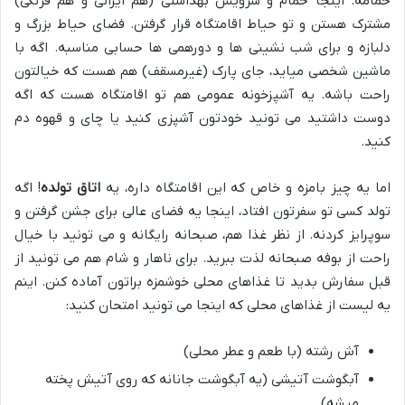
حمامه. اینجا حمام و سرویس بهداشتی (هم ایرانی و هم فرنگی)
مشترک هستن و تو حیاط اقامتگاه قرار گرفتن. فضای حیاط بزرگ و
دلبازه و برای شب نشینی ها و دورهمی ها حسابی مناسبه. اگه با
ماشین شخصی میاید، جای پارک (غیرمسقف) هم هست که خیالتون
راحت باشه. یه آشپزخونه عمومی هم تو اقامتگاه هست که اگه
دوست داشتید می تونید خودتون آشپزی کنید یا چای و قهوه دم
کنید.
اما یه چیز بامزه و خاص که این اقامتگاه داره، یه
اتاق تولده
! اگه
تولد کسی تو سفرتون افتاد، اینجا یه فضای عالی برای جشن گرفتن و
سوپرایز کردنه. از نظر غذا هم، صبحانه رایگانه و می تونید با خیال
راحت از بوفه صبحانه لذت ببرید. برای ناهار و شام هم می تونید از
قبل سفارش بدید تا غذاهای محلی خوشمزه براتون آماده کنن. اینم
یه لیست از غذاهای محلی که اینجا می تونید امتحان کنید:
آش رشته (با طعم و عطر محلی)
آبگوشت آتیشی (یه آبگوشت جانانه که روی آتیش پخته
میشه)