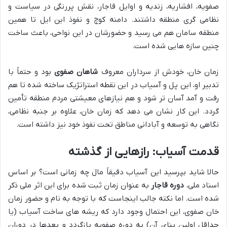
صفویه، افشاریه، زندیه و اوایل قاجار، نقش پررنگی در سیاست و
نظامی گری منطقه داشتند. دامنه کوچ و نفوذ این ایل تا همین
منطقه سامان هم می رسید و حضورشان در این نواحی، باعث ساخت
چنین سازه هایی شده است.
زمان خان، خودش از سرداران معروف
شاهان صفوی
بود و حتماً با
تدبیر او، این پل و آسیاب در این نقطه استراتژیک ساخته شده تا هم
رفت و آمد آسان تر شود و هم نیازهای معیشتی مردم منطقه تأمین
گردد. این کار نشان می دهد که زمان خان، علاوه بر جنبه نظامی،
نگاهی به توسعه و آبادانی مناطق تحت نفوذ خود نیز داشته است.
قدمت آسیاب: رازهایی از گذشته
حالا شاید بپرسید این آسیاب دقیقاً مال چه زمانی است؟ بر اساس
اسناد ملی،
دوره قاجار
به عنوان زمان ثبت شده برای این اثر ملی ذکر
شده است. اما نکته جالب اینجاست که با توجه به نام و حضور زمان
خان صفوی، این احتمال وجود دارد که ریشه های ساخت آسیاب (یا
حداقل اولین بنای آن) به دوره صفویه بازگردد و بعدها در دوران