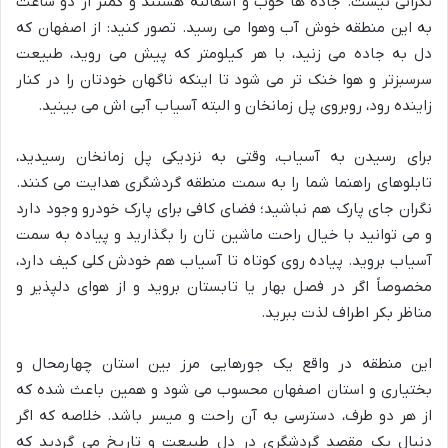
نگرانی نیست. جاده ها خوب و آسفالته هستند و کمتر از دو ساعت
به این منطقه خوش آب وهوا می رسید. تصور کنید: از اصفهان که
دل به جاده می زنید، با هر کیلومتر که پیش می روید، طبیعت
سرسبزتر و هوا خنک تر می شود تا اینکه ناگهان خودتان را در کنار
زاینده رود، روبروی پل زمانخان و البته آسیاب آبی اش می بینید.
برای رسیدن به آسیاب، وقتی به نزدیکی پل زمانخان رسیدید،
تابلوهای راهنما شما را به سمت منطقه گردشگری هدایت می کنند.
نگران جای پارک هم نباشید؛ فضای کافی برای پارک خودرو وجود دارد
و می توانید با خیال راحت ماشین تان را بگذارید و پیاده به سمت
آسیاب بروید. پیاده روی کوتاه تا آسیاب هم خودش کلی کیف دارد،
مخصوصاً اگر در فصل بهار یا تابستان بروید و از هوای دلپذیر و
مناظر بکر اطراف لذت ببرید.
این منطقه در واقع یک جورهایی مرز بین استان چهارمحال و
بختیاری و استان اصفهان محسوب می شود و همین باعث شده که
از هر دو طرف، دسترسی به آن راحت و میسر باشد. خلاصه که اگر
دنبال یک مقصد گردشگری در دل طبیعت و تاریخ می گردید که