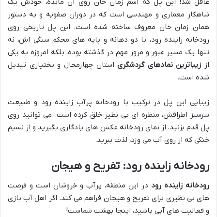
غافل شد! این پل که اسم زمان خان روی آن مانده، خودش یک
شاهکار معماری و مهندسی است که در دوران صفویه و به دستور
همان زمان خان معروف ساخته شده است. این پل تاریخی روی
رودخانه زاینده رود، با دو دهانه و پایه های محکم سنگی اش، نه
تنها یک مسیر عبور و مرور مهم در گذشته بوده، بلکه امروزه به یکی
از
زیباترین نمادهای گردشگری
استان چهارمحال و بختیاری تبدیل
شده است.
زیبایی این پل در ترکیب با رودخانه پرآب زاینده رود و طبیعت
سرسبز اطرافش، منظره ای بی نظیر خلق کرده است. می توانید روی
پل قدم بزنید، از نمای رودخانه عکس های یادگاری بگیرید و از نسیم
خنکی که از روی آب می وزد، لذت ببرید.
رودخانه زاینده رود: تفریح و هیجان
رودخانه زاینده رود
در این منطقه، پرآب و خروشان است و فرصت
های بی نظیری برای تفریح و هیجان فراهم می کند. اگر اهل آب بازی
و فعالیت های آبی باشید، اینجا بهشت شماست!