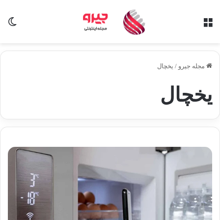
منو
تغی
مجله جیرو
/
یخچال
یخچال