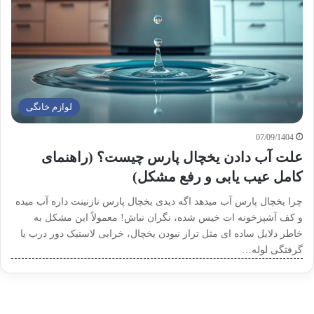
لوازم خانگی
07/09/1404
علت آب دادن یخچال پارس چیست؟ (راهنمای
کامل عیب یابی و رفع مشکل)
چرا یخچال پارس آب میدهد اگه دیدی یخچال پارس نازنینت داره آب میده
و کف آشپزخونه ات خیس شده، نگران نباش! معمولاً این مشکل به
خاطر دلایل ساده ای مثل تراز نبودن یخچال، خرابی لاستیک دور درب یا
گرفتگی لوله…