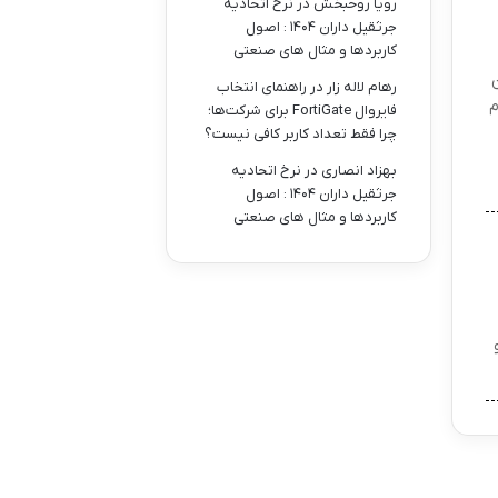
رویا روحبخش
در
نرخ اتحادیه
جرثقیل داران ۱۴۰۴ : اصول
کاربردها و مثال های صنعتی
ن
رهام لاله زار
در
راهنمای انتخاب
2 میلی گرم
فایروال FortiGate برای شرکت‌ها؛
چرا فقط تعداد کاربر کافی نیست؟
بهزاد انصاری
در
نرخ اتحادیه
جرثقیل داران ۱۴۰۴ : اصول
کاربردها و مثال های صنعتی