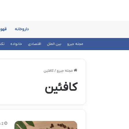
داروخانه
قهوه
مجله جیرو
بین الملل
اقتصادی
خانواده
تکن
مجله جیرو
/
کافئین
کافئین
2 هفته پیش