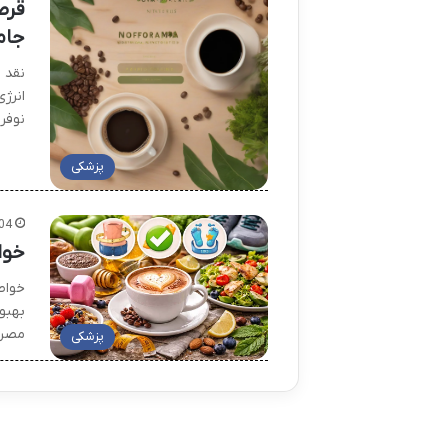
جام
نوفر
پزشکی
04
خوا
خواص
بهبو
مصرف
پزشکی