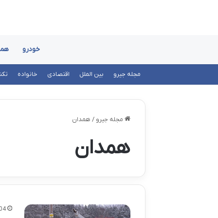
خودرو
همد
مجله جیرو
بین الملل
اقتصادی
خانواده
تکن
مجله جیرو
/
همدان
همدان
04