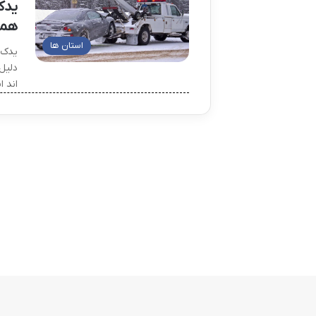
یدک
همد
استان ها
یدک 
دلیل
اند 