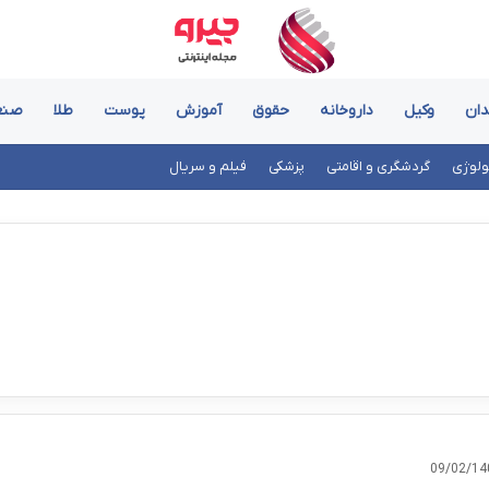
ان
وکیل
داروخانه
حقوق
آموزش
پوست
طلا
صن
ولوژی
گردشگری و اقامتی
پزشکی
فیلم و سریال
09/02/14