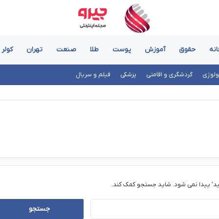
انه
حقوق
آموزش
پوست
طلا
صنعت
تهران
کولر 
ولوژی
گردشگری و اقامتی
پزشکی
فیلم و سریال
د’ پیدا نمی شود. شاید جستجو کمک کند.
جستجو
برای: