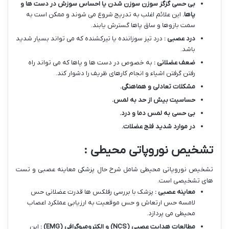
بی حسی گزگز سوزن سوزن شدن یا احساس سوزش در دست ها و
پاها
.
این علائم اغلب به تدریج شروع می شوند و ممکن است به
سمت بازوها و ساق پاها گسترش یابند.
درد عصبی :
درد تیز سوزاننده یا تیرکشنده که می تواند بسیار شدید
باشد.
ضعف عضلانی :
به خصوص در دست ها و پاها که می تواند راه
رفتن گرفتن اشیاء و انجام کارهای ظریف را دشوار کند.
مشکلات تعادلی و هماهنگی
.
حساسیت بیش از حد به لمس
.
بی حسی به لمس دما و درد
.
در موارد شدید فلج عضلات
.
تشخیص نوروپاتی محیطی :
تشخیص نوروپاتی محیطی شامل شرح حال پزشکی معاینه عصبی و تست
های تشخیصی است.
معاینه عصبی :
پزشک با بررسی رفلکس ها قدرت عضلانی حس
لامسه حس ارتعاش و حس موقعیت به ارزیابی عملکرد اعصاب
محیطی می پردازد.
مطالعات هدایت عصبی
(NCS)
و الکترومیوگرافی
(EMG)
:
این