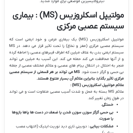
نیتروگلیسیرین موضعی برای موارد شدید.
مولتیپل اسکلروزیس (MS) : بیماری
سیستم عصبی مرکزی
مولتیپل اسکلروزیس (MS) یک بیماری مزمن و خود ایمنی است که
سیستم عصبی مرکزی (مغز و نخاع) را تحت تاثیر قرار می دهد. در MS
سیستم ایمنی بدن به غلاف میلین که اطراف فیبرهای عصبی را احاطه کرده
و از آنها محافظت می کند حمله می کند. این آسیب به میلین می تواند
منجر به اختلال در انتقال پیام های عصبی و علائم مختلف عصبی از جمله
بی حسی و گزگز دست شود.
MS
می تواند بر هر قسمتی از سیستم عصبی
مرکزی تاثیر بگذارد بنابراین علائم آن بسیار متنوع هستند
.
علائم مولتیپل اسکلروزیس
(MS)
:
علائم MS بسته به محل و شدت آسیب عصبی متفاوت است و می تواند
در طول زمان تغییر کند.
خستگی
.
بی حسی گزگز سوزن سوزن شدن یا ضعف در دست ها پاها بازوها
یا صورت
.
مشکلات بینایی :
دوبینی تاری دید نوریت اپتیک (التهاب عصب
بینایی).