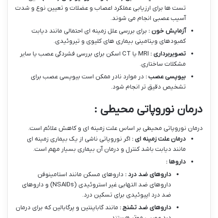
تست ها برای ارزیابی عملکرد اعصاب و عضلات و تعیین نوع و شدت
آسیب عصبی انجام می شوند.
آزمایش خون :
برای بررسی علل زمینه ای احتمالی مانند دیابت
کمبودهای ویتامینی بیماری های کلیوی و تیروئیدی.
تصویربرداری :
MRI یا CT اسکن برای بررسی فشردگی عصب یا سایر
مشکلات ساختاری.
بیوپسی عصب :
در موارد نادر ممکن است بیوپسی عصب برای
تشخیص دقیق تر انجام شود.
درمان نوروپاتی محیطی :
درمان نوروپاتی محیطی بر اساس علت زمینه ای و کاهش علائم است.
درمان علت زمینه ای :
اگر نوروپاتی ناشی از یک بیماری زمینه ای
مانند دیابت باشد کنترل و درمان آن بیماری بسیار مهم است.
داروها :
داروهای ضد درد :
داروهای مسکن مانند استامینوفن
داروهای ضد التهابی غیر استروئیدی (NSAIDs) و داروهای
ضد درد اپیوئیدی برای تسکین درد.
داروهای ضد تشنج :
مانند گاباپنتین و پرگابالین که برای درمان
درد عصبی موثر هستند.