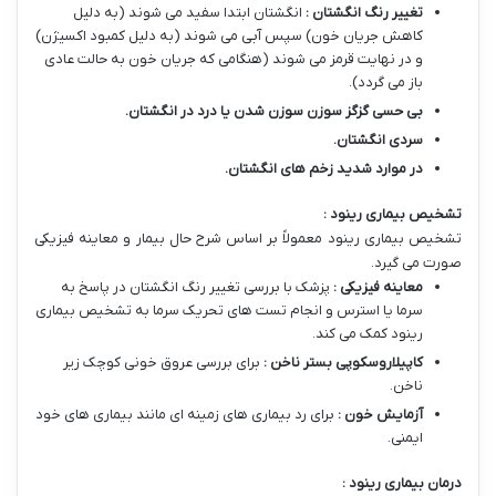
تغییر رنگ انگشتان :
انگشتان ابتدا سفید می شوند (به دلیل
کاهش جریان خون) سپس آبی می شوند (به دلیل کمبود اکسیژن)
و در نهایت قرمز می شوند (هنگامی که جریان خون به حالت عادی
باز می گردد).
بی حسی گزگز سوزن سوزن شدن یا درد در انگشتان
.
سردی انگشتان
.
در موارد شدید زخم های انگشتان
.
تشخیص بیماری رینود :
تشخیص بیماری رینود معمولاً بر اساس شرح حال بیمار و معاینه فیزیکی
صورت می گیرد.
معاینه فیزیکی :
پزشک با بررسی تغییر رنگ انگشتان در پاسخ به
سرما یا استرس و انجام تست های تحریک سرما به تشخیص بیماری
رینود کمک می کند.
کاپیلاروسکوپی بستر ناخن :
برای بررسی عروق خونی کوچک زیر
ناخن.
آزمایش خون :
برای رد بیماری های زمینه ای مانند بیماری های خود
ایمنی.
درمان بیماری رینود :