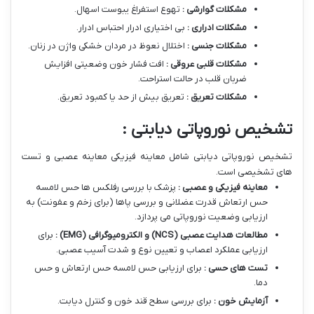
مشکلات گوارشی :
تهوع استفراغ یبوست اسهال.
مشکلات ادراری :
بی اختیاری ادرار احتباس ادرار.
مشکلات جنسی :
اختلال نعوظ در مردان خشکی واژن در زنان.
مشکلات قلبی عروقی :
افت فشار خون وضعیتی افزایش
ضربان قلب در حالت استراحت.
مشکلات تعریق :
تعریق بیش از حد یا کمبود تعریق.
تشخیص نوروپاتی دیابتی :
تشخیص نوروپاتی دیابتی شامل معاینه فیزیکی معاینه عصبی و تست
های تشخیصی است.
معاینه فیزیکی و عصبی :
پزشک با بررسی رفلکس ها حس لامسه
حس ارتعاش قدرت عضلانی و بررسی پاها (برای زخم و عفونت) به
ارزیابی وضعیت نوروپاتی می پردازد.
مطالعات هدایت عصبی
(NCS)
و الکترومیوگرافی
(EMG)
:
برای
ارزیابی عملکرد اعصاب و تعیین نوع و شدت آسیب عصبی.
تست های حسی :
برای ارزیابی حس لامسه حس ارتعاش و حس
دما.
آزمایش خون :
برای بررسی سطح قند خون و کنترل دیابت.