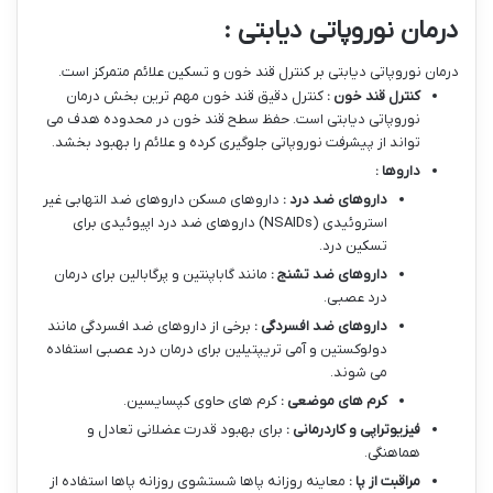
درمان نوروپاتی دیابتی :
درمان نوروپاتی دیابتی بر کنترل قند خون و تسکین علائم متمرکز است.
کنترل قند خون :
کنترل دقیق قند خون مهم ترین بخش درمان
نوروپاتی دیابتی است. حفظ سطح قند خون در محدوده هدف می
تواند از پیشرفت نوروپاتی جلوگیری کرده و علائم را بهبود بخشد.
داروها :
داروهای ضد درد :
داروهای مسکن داروهای ضد التهابی غیر
استروئیدی (NSAIDs) داروهای ضد درد اپیوئیدی برای
تسکین درد.
داروهای ضد تشنج :
مانند گاباپنتین و پرگابالین برای درمان
درد عصبی.
داروهای ضد افسردگی :
برخی از داروهای ضد افسردگی مانند
دولوکستین و آمی تریپتیلین برای درمان درد عصبی استفاده
می شوند.
کرم های موضعی :
کرم های حاوی کپسایسین.
فیزیوتراپی و کاردرمانی :
برای بهبود قدرت عضلانی تعادل و
هماهنگی.
مراقبت از پا :
معاینه روزانه پاها شستشوی روزانه پاها استفاده از