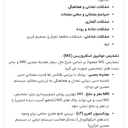
مشکلات تعادلی و هماهنگی
.
اسپاسم عضلانی و سفتی عضلات
.
مشکلات گفتاری
.
مشکلات مثانه و روده
.
مشکلات شناختی :
مشکلات حافظه تمرکز و تصمیم گیری.
درد
.
تشخیص مولتیپل اسکلروزیس
(MS)
:
تشخیص MS معمولاً بر اساس شرح حال بیمار معاینه عصبی MRI و سایر
تست های تشخیصی صورت می گیرد.
معاینه عصبی :
پزشک با بررسی رفلکس ها قدرت عضلانی حس
لامسه حس بینایی تعادل و هماهنگی به ارزیابی عملکرد سیستم
عصبی می پردازد.
MRI
مغز و نخاع :
MRI بهترین روش تصویربرداری برای تشخیص
MS است و می تواند پلاک های MS (مناطق آسیب دیده میلین) را
در مغز و نخاع نشان دهد.
پونکسیون کمری
(LP)
:
بررسی مایع مغزی نخاعی برای وجود
باندهای الیگوکلونال (نشانگر فعالیت سیستم ایمنی در سیستم
عصبی مرکزی).