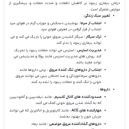
درمان بیماری رینود بر کاهش دفعات و شدت حملات و پیشگیری از
عوارض متمرکز است.
تغییر سبک زندگی :
اجتناب از سرما :
پوشیدن دستکش و جوراب گرم در هوای سرد
اجتناب از قرار گرفتن در معرض هوای سرد.
ترک سیگار :
سیگار کشیدن عروق خونی را باریک می کند و می
تواند بیماری رینود را بدتر کند.
مدیریت استرس :
استرس می تواند حملات رینود را تحریک
کند. روش های مدیریت استرس مانند یوگا و مدیتیشن می
تواند مفید باشد.
اجتناب از داروهای تنگ کننده عروق :
برخی داروها مانند
داروهای سرماخوردگی و ضد احتقان بینی می توانند عروق
خونی را تنگ کنند و حملات رینود را تشدید کنند.
داروها :
مسدودکننده های کانال کلسیم :
مانند نیفدیپین و آملودیپین
که به گشاد شدن عروق خونی کمک می کنند.
مهارکننده های
ACE
:
مانند کاپتوپریل و انالاپریل که می توانند
جریان خون را بهبود بخشند.
داروهای گشادکننده عروق موضعی :
مانند پماد