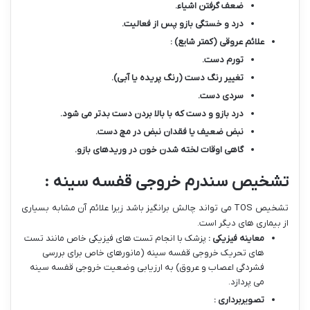
ضعف گرفتن اشیاء
.
درد و خستگی بازو پس از فعالیت
.
علائم عروقی (کمتر شایع) :
تورم دست
.
تغییر رنگ دست (رنگ پریده یا آبی)
.
سردی دست
.
درد بازو و دست که با بالا بردن دست بدتر می شود
.
نبض ضعیف یا فقدان نبض در مچ دست
.
گاهی اوقات لخته شدن خون در وریدهای بازو
.
تشخیص سندرم خروجی قفسه سینه :
تشخیص TOS می تواند چالش برانگیز باشد زیرا علائم آن مشابه بسیاری
از بیماری های دیگر است.
معاینه فیزیکی :
پزشک با انجام تست های فیزیکی خاص مانند تست
های تحریک خروجی قفسه سینه (مانورهای خاص برای بررسی
فشردگی اعصاب و عروق) به ارزیابی وضعیت خروجی قفسه سینه
می پردازد.
تصویربرداری :