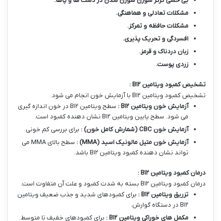
بی حسی گزگز سوزن سوزن شدن در دست ها و پاها
.
مشکلات تعادلی و هماهنگی
.
مشکلات حافظه و تمرکز
.
افسردگی و تحریک پذیری
.
زبان دردناک و قرمز
.
زردی پوست
.
تشخیص کمبود ویتامین
B
۱۲
:
تشخیص کمبود ویتامین B۱۲ با آزمایش خون انجام می شود.
آزمایش خون ویتامین
B
۱۲
:
سطح ویتامین B۱۲ در خون اندازه گیری
می شود. سطح پایین ویتامین B۱۲ نشان دهنده کمبود است.
آزمایش خون
CBC (
شمارش کامل خون
)
:
برای بررسی کم خونی.
آزمایش خون متیل مالونیک اسید
(MMA)
:
سطح بالای MMA می
تواند نشان دهنده کمبود ویتامین B۱۲ باشد.
درمان کمبود ویتامین
B
۱۲
:
درمان کمبود ویتامین B۱۲ بسته به شدت کمبود و علت آن متفاوت است.
تزریق ویتامین
B
۱۲
:
برای کمبودهای شدید و جذب ضعیف ویتامین
B۱۲ در دستگاه گوارش.
مکمل های خوراکی ویتامین
B
۱۲
:
برای کمبودهای خفیف تا متوسط.