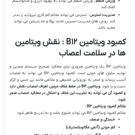
ورزش منظم :
ورزش منظم می تواند به بهبود انرژی و متابولیسم
کمک کند.
مدیریت استرس :
استرس می تواند علائم کم کاری تیروئید را بدتر
کند. روش های مدیریت استرس مانند یوگا و مدیتیشن می تواند
مفید باشد.
کمبود ویتامین B۱۲ : نقش ویتامین
ها در سلامت اعصاب
ویتامین B۱۲ یک ویتامین ضروری برای عملکرد صحیح سیستم عصبی و
تولید سلول های خونی است. کمبود ویتامین B۱۲ می تواند به اعصاب
آسیب برساند و منجر به نوروپاتی محیطی و علائمی مانند بی حسی و گزگز
دست و پا شود.
ویتامین
B
۱۲
در حفظ غلاف میلین اطراف اعصاب نقش دارد
و کمبود آن می تواند به تخریب این غلاف و اختلال در عملکرد اعصاب منجر
شود
.
علائم کمبود ویتامین
B
۱۲
:
علائم کمبود ویتامین B۱۲ می تواند متنوع باشد و به تدریج ظاهر شود.
خستگی و ضعف
.
کم خونی (آنمی مگالوبلاستیک)
.