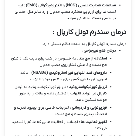
مطالعات هدایت عصبی
(NCS)
و الکترومیوگرافی
(EMG)
:
این
تست ها برای ارزیابی عملکرد عصب مدیان و رد سایر علل احتمالی
بی حسی دست انجام می شوند.
درمان سندرم تونل کارپال :
درمان سندرم تونل کارپال به شدت علائم بستگی دارد.
درمان های غیرجراحی :
استفاده از مچ بند :
به خصوص در شب برای ثابت نگه داشتن
مچ دست و کاهش فشار روی عصب مدیان.
داروهای ضد التهابی غیر استروئیدی
(NSAIDs)
:
مانند
ایبوپروفن یا ناپروکسن برای کاهش درد و التهاب.
تزریق کورتیکواستروئید :
تزریق کورتیکواستروئید به تونل
کارپال می تواند التهاب را کاهش داده و علائم را به طور
موقت تسکین دهد.
فیزیوتراپی و کاردرمانی :
تمرینات خاصی برای بهبود قدرت و
انعطاف پذیری دست و مچ دست.
تغییر فعالیت ها :
اجتناب از فعالیت هایی که علائم را تشدید
می کنند.