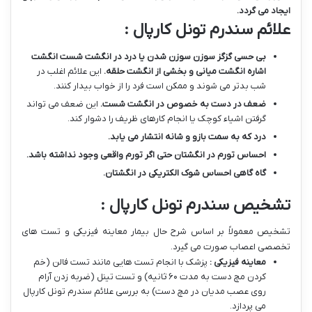
ایجاد می گردد
.
علائم سندرم تونل کارپال :
بی حسی گزگز سوزن سوزن شدن یا درد در انگشت شست انگشت
اشاره انگشت میانی و بخشی از انگشت حلقه
.
این علائم اغلب در
شب بدتر می شوند و ممکن است فرد را از خواب بیدار کنند.
ضعف در دست به خصوص در انگشت شست
.
این ضعف می تواند
گرفتن اشیاء کوچک یا انجام کارهای ظریف را دشوار کند.
درد که به سمت بازو و شانه انتشار می یابد
.
احساس تورم در انگشتان حتی اگر تورم واقعی وجود نداشته باشد
.
گاه گاهی احساس شوک الکتریکی در انگشتان
.
تشخیص سندرم تونل کارپال :
تشخیص معمولاً بر اساس شرح حال بیمار معاینه فیزیکی و تست های
تخصصی اعصاب صورت می گیرد.
معاینه فیزیکی :
پزشک با انجام تست هایی مانند تست فالن (خم
کردن مچ دست به مدت ۶۰ ثانیه) و تست تینل (ضربه زدن آرام
روی عصب مدیان در مچ دست) به بررسی علائم سندرم تونل کارپال
می پردازد.