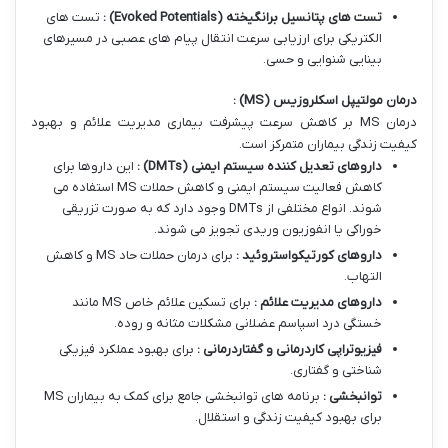
تست های پتانسیل برانگیخته
(Evoked Potentials)
:
تست های
الکتریکی برای ارزیابی سرعت انتقال پیام های عصبی در مسیرهای
بینایی شنوایی و حسی.
درمان مولتیپل اسکلروزیس
(MS)
:
درمان MS بر کاهش سرعت پیشرفت بیماری مدیریت علائم و بهبود
کیفیت زندگی بیماران متمرکز است.
داروهای تعدیل کننده سیستم ایمنی
(DMTs)
:
این داروها برای
کاهش فعالیت سیستم ایمنی و کاهش حملات MS استفاده می
شوند. انواع مختلفی از DMTs وجود دارد که به صورت تزریقی
خوراکی یا انفوزیون وریدی تجویز می شوند.
داروهای کورتیکواستروئید :
برای درمان حملات حاد MS و کاهش
التهاب.
داروهای مدیریت علائم :
برای تسکین علائم خاص MS مانند
خستگی درد اسپاسم عضلانی مشکلات مثانه و روده.
فیزیوتراپی کاردرمانی و گفتاردرمانی :
برای بهبود عملکرد فیزیکی
شناختی و گفتاری.
توانبخشی :
برنامه های توانبخشی جامع برای کمک به بیماران MS
برای بهبود کیفیت زندگی و استقلال.