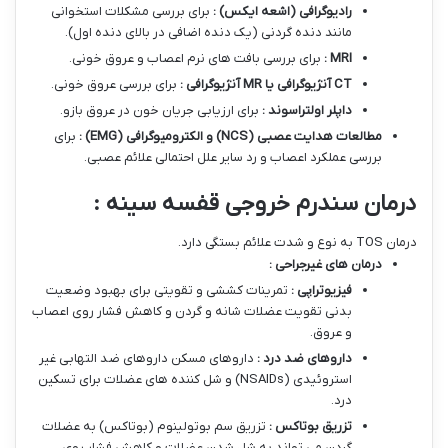
رادیوگرافی (اشعه ایکس) :
برای بررسی مشکلات استخوانی
مانند دنده گردنی (یک دنده اضافی در بالای دنده اول).
MRI
:
برای بررسی بافت های نرم اعصاب و عروق خونی.
CT
آنژیوگرافی یا
MR
آنژیوگرافی :
برای بررسی عروق خونی.
داپلر اولتراسوند :
برای ارزیابی جریان خون در عروق بازو.
مطالعات هدایت عصبی
(NCS)
و الکترومیوگرافی
(EMG)
:
برای
بررسی عملکرد اعصاب و رد سایر علل احتمالی علائم عصبی.
درمان سندرم خروجی قفسه سینه :
درمان TOS به نوع و شدت علائم بستگی دارد.
درمان های غیرجراحی :
فیزیوتراپی :
تمرینات کششی و تقویتی برای بهبود وضعیت
بدنی تقویت عضلات شانه و گردن و کاهش فشار روی اعصاب
و عروق.
داروهای ضد درد :
داروهای مسکن داروهای ضد التهابی غیر
استروئیدی (NSAIDs) و شل کننده های عضلات برای تسکین
درد.
تزریق بوتاکس :
تزریق سم بوتولینوم (بوتاکس) به عضلات
گردن می تواند به شل شدن عضلات و کاهش فشار روی