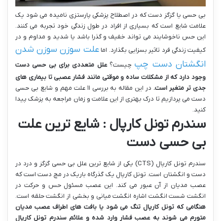
بی حسی یا گزگز دست که در اصطلاح پزشکی پارستزی نامیده می شود یک
علامت شایع است که بسیاری از افراد در طول زندگی خود تجربه می کنند.
این حس ناخوشایند می تواند خفیف و گذرا باشد یا شدید و مداوم و در
علت سوزن سوزن شدن
کیفیت زندگی فرد تاثیر بسزایی بگذارد. اما
انگشتان دست چپ
چیست؟
علل متعددی برای بی حسی دست
وجود دارد که از مشکلات ساده و موقتی مانند فشار عصبی تا بیماری های
جدی تر متغیر است
.
در این مقاله به بررسی ۱۱ علت مهم و شایع بی حسی
دست می پردازیم تا درک بهتری از این علامت و زمان مراجعه به پزشک پیدا
کنید.
سندرم تونل کارپال : شایع ترین علت
بی حسی دست
سندرم تونل کارپال (CTS) یکی از شایع ترین علل بی حسی گزگز و درد در
دست و انگشتان است. تونل کارپال یک گذرگاه باریک در مچ دست است که
عصب مدیان از آن عبور می کند. این عصب مسئول حس و حرکت در
انگشت شست انگشت اشاره انگشت میانی و بخشی از انگشت حلقه است.
هنگامی که تونل کارپال تنگ می شود یا بافت های اطراف عصب مدیان
متورم می شوند به عصب فشار وارد شده و علائم سندرم تونل کارپال