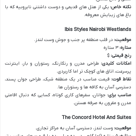
نکته خاص:
یکی از هتل های قدیمی و دوست داشتنی نایروبیه که با
باغ های زیبایش معروفه.
Ibis Styles Nairobi Westlands
موقعیت:
در قلب منطقه پر جنب و جوش وست لندز.
ستاره:
۳ ستاره
رنج قیمتی:
$
امکانات کلیدی:
طراحی مدرن و رنگارنگ، رستوران و بار، اینترنت
پرسرعت، اتاق های کوچک تر اما کاربردی.
نقاط قوت:
قیمت مناسب در یک منطقه شیک، طراحی جوان پسند،
دسترسی آسان به کافه ها و رستوران ها.
مناسب برای:
جوانان، سفرهای کاری کوتاه، کسایی که دنبال اقامتی
مدرن و مقرون به صرفه هستن.
The Concord Hotel And Suites
موقعیت:
وست لندز، دسترسی آسان به مراکز تجاری.
ستاره:
۵ ستاره (اما گاهی در رده میان رده با قیمت های مناسب تر