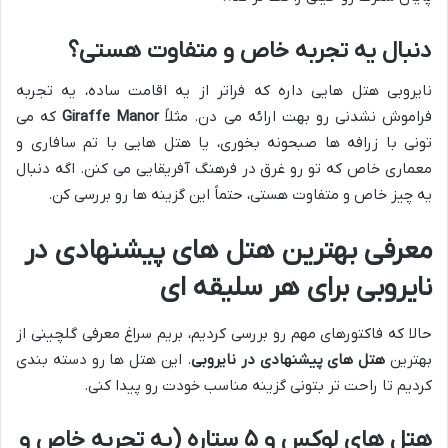
دنبال یه تجربه خاص و متفاوت هستی؟
نایروبی هتل هایی داره که فراتر از یه اقامت ساده، یه تجربه
فراموش نشدنی رو بهت ارائه می دن. مثلاً
Giraffe Manor
که می
تونی با زرافه ها صبحونه بخوری، یا هتل هایی با تم سافاری و
معماری خاص که تو رو غرق در فرهنگ آفریقایی می کنن. اگه دنبال
یه چیز خاص و متفاوت هستی، حتماً این گزینه ها رو بررسی کن.
معرفی بهترین هتل های پیشنهادی در
نایروبی برای هر سلیقه ای
حالا که فاکتورهای مهم رو بررسی کردیم، بریم سراغ معرفی گلچینی از
بهترین
هتل های پیشنهادی در نایروبی
. این هتل ها رو دسته بندی
کردیم تا راحت تر بتونی گزینه مناسب خودت رو پیدا کنی.
هتل های لوکس و ۵ ستاره (یه تجربه خاص و