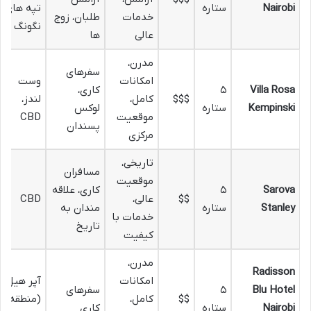
Nairobi
ستاره
تپه های
خدمات
طلبان، زوج
نگونگ
عالی
ها
مدرن،
سفرهای
امکانات
وست
Villa Rosa
۵
کاری،
$$$
کامل،
لندز،
Kempinski
ستاره
لوکس
موقعیت
CBD
پسندان
مرکزی
تاریخی،
مسافران
موقعیت
Sarova
۵
کاری، علاقه
$$
عالی،
CBD
Stanley
ستاره
مندان به
خدمات با
تاریخ
کیفیت
مدرن،
Radisson
امکانات
آپر هیل
Blu Hotel
۵
سفرهای
$$
کامل،
(منطقه
Nairobi
ستاره
کاری