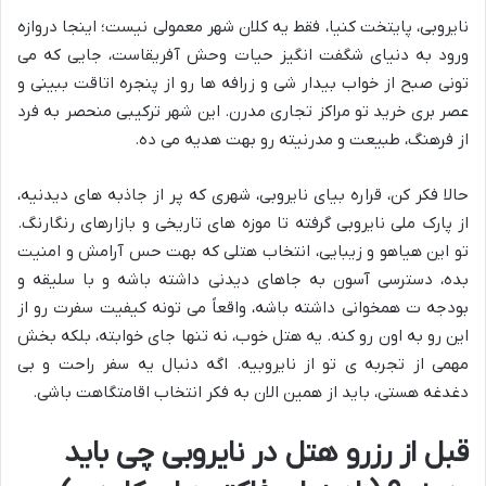
نایروبی، پایتخت کنیا، فقط یه کلان شهر معمولی نیست؛ اینجا دروازه
ورود به دنیای شگفت انگیز حیات وحش آفریقاست، جایی که می
تونی صبح از خواب بیدار شی و زرافه ها رو از پنجره اتاقت ببینی و
عصر بری خرید تو مراکز تجاری مدرن. این شهر ترکیبی منحصر به فرد
از فرهنگ، طبیعت و مدرنیته رو بهت هدیه می ده.
حالا فکر کن، قراره بیای نایروبی، شهری که پر از جاذبه های دیدنیه،
از پارک ملی نایروبی گرفته تا موزه های تاریخی و بازارهای رنگارنگ.
تو این هیاهو و زیبایی، انتخاب هتلی که بهت حس آرامش و امنیت
بده، دسترسی آسون به جاهای دیدنی داشته باشه و با سلیقه و
بودجه ت همخوانی داشته باشه، واقعاً می تونه کیفیت سفرت رو از
این رو به اون رو کنه. یه هتل خوب، نه تنها جای خوابته، بلکه بخش
مهمی از تجربه ی تو از نایروبیه. اگه دنبال یه سفر راحت و بی
دغدغه هستی، باید از همین الان به فکر انتخاب اقامتگاهت باشی.
قبل از رزرو هتل در نایروبی چی باید