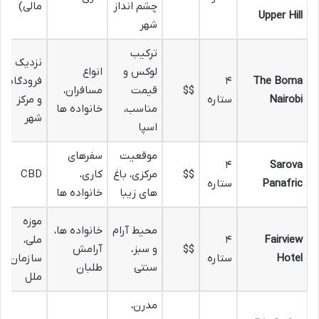
چشم انداز
مالی)
Upper Hill
شهر
ترکیب
نزدیک
لوکس و
انواع
The Boma
۴
فرودگاه
$$
قیمت
مسافران،
Nairobi
ستاره
و مرکز
مناسب،
خانواده ها
شهر
اسپا
موقعیت
سفرهای
۴
Sarova
$$
مرکزی، باغ
کاری،
CBD
Panafric
ستاره
های زیبا
خانواده ها
موزه
محیط آرام
خانواده ها،
Fairview
۴
ملی،
$$
و سبز،
آرامش
Hotel
ستاره
سازمان
سنتی
طلبان
ملل
مدرن،