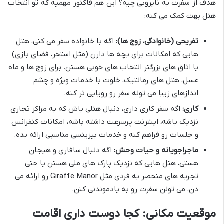
هدف از سفرت به نایروبی چیه؟ این هم فاکتور مهمیه که تو انتخاب
هتل بهت کمک می کنه:
تفریحی (خانوادگی، زوج ها):
اگه با خانواده سفر می کنی، هتل
هایی که امکانات برای بچه ها دارن (مثل استخر، فضای بازی)
یا اتاق های بزرگتر انتخاب های خوبی هستن. برای زوج ها و ماه
عسل، هتل های رمانتیک، خلوت با خدمات ویژه و چشم
اندازهای زیبا می تونه سفر رو رویایی تر کنه.
کاری:
اگه سفر کاری داری، دنبال هتلی باش که به مراکز تجاری
نزدیک باشه، اینترنت پرسرعت داشته باشه، امکانات کنفرانس
و جلسات رو فراهم کنه و خدمات بیزینسی مناسبی ارائه بده.
ماجراجویانه و حیات وحش:
اگه دنبال سافاری و هیجان
هستی، هتل هایی که نزدیک پارک های ملی هستن یا حتی
تجربه های منحصر به فردی مثل Giraffe Manor رو ارائه می
دن، می تونن سفرت رو به یادموندنی کنن.
موقعیت مکانی: کجا دوست داری اقامت