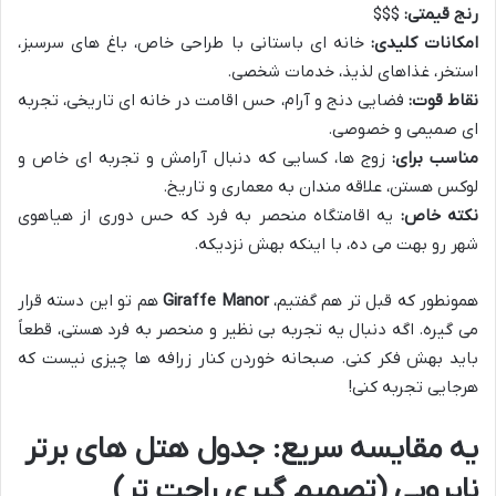
رنج قیمتی:
$$$
امکانات کلیدی:
خانه ای باستانی با طراحی خاص، باغ های سرسبز،
استخر، غذاهای لذیذ، خدمات شخصی.
نقاط قوت:
فضایی دنج و آرام، حس اقامت در خانه ای تاریخی، تجربه
ای صمیمی و خصوصی.
مناسب برای:
زوج ها، کسایی که دنبال آرامش و تجربه ای خاص و
لوکس هستن، علاقه مندان به معماری و تاریخ.
نکته خاص:
یه اقامتگاه منحصر به فرد که حس دوری از هیاهوی
شهر رو بهت می ده، با اینکه بهش نزدیکه.
همونطور که قبل تر هم گفتیم،
Giraffe Manor
هم تو این دسته قرار
می گیره. اگه دنبال یه تجربه بی نظیر و منحصر به فرد هستی، قطعاً
باید بهش فکر کنی. صبحانه خوردن کنار زرافه ها چیزی نیست که
هرجایی تجربه کنی!
یه مقایسه سریع: جدول هتل های برتر
نایروبی (تصمیم گیری راحت تر)