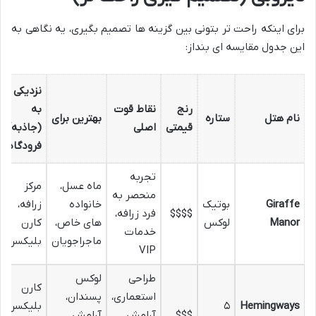
برای اینکه راحت تر بتونی بین گزینه ها تصمیم بگیری، یه نگاهی به
این جدول مقایسه ای بنداز:
نزدیکی
رنج
نقاط قوت
به
نام هتل
ستاره
بهترین برای
قیمتی
اصلی
(جاذبه/
فرودگاه)
تجربه
ماه عسل،
مرکز
منحصر به
Giraffe
بوتیک
خانواده
زرافه،
$$$$
فرد زرافه،
Manor
لوکس
های خاص،
کارن
خدمات
ماجراجویان
بلیکسن
VIP
طراحی
لوکس
کارن
استعماری،
پسندان،
Hemingways
۵
بلیکسن،
$$$
آرامش،
آرامش