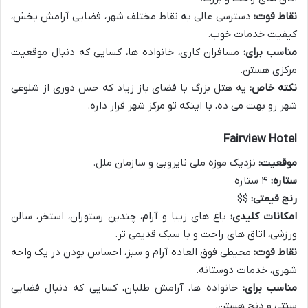
نقاط قوت:
دسترسی عالی به نقاط مختلف شهر، فضایی آرامش بخش،
کیفیت خدمات خوب.
مناسب برای:
مسافران کاری، خانواده ها، کسایی که دنبال موقعیت
مرکزی هستن.
نکته خاص:
یه هتل بزرگ با فضای باز زیاد که حس دوری از شلوغی
شهر رو بهت می ده، با اینکه تو مرکز شهر قرار داره.
Fairview Hotel
موقعیت:
نزدیک موزه ملی نایروبی و سازمان ملل.
ستاره:
۴ ستاره
رنج قیمتی:
$$
امکانات کلیدی:
باغ های زیبا و آرام، چندین رستوران، استخر، سالن
ورزشی، اتاق های راحت و با سبک قدیمی تر.
نقاط قوت:
محیطی فوق العاده آرام و سبز، احساس بودن در یک واحه
شهری، خدمات دوستانه.
مناسب برای:
خانواده ها، آرامش طلبان، کسایی که دنبال فضایی
سنتی و دنج هستن.