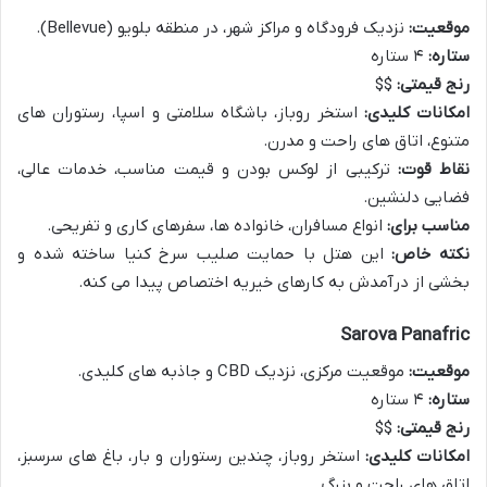
موقعیت:
نزدیک فرودگاه و مراکز شهر، در منطقه بلویو (Bellevue).
ستاره:
۴ ستاره
رنج قیمتی:
$$
امکانات کلیدی:
استخر روباز، باشگاه سلامتی و اسپا، رستوران های
متنوع، اتاق های راحت و مدرن.
نقاط قوت:
ترکیبی از لوکس بودن و قیمت مناسب، خدمات عالی،
فضایی دلنشین.
مناسب برای:
انواع مسافران، خانواده ها، سفرهای کاری و تفریحی.
نکته خاص:
این هتل با حمایت صلیب سرخ کنیا ساخته شده و
بخشی از درآمدش به کارهای خیریه اختصاص پیدا می کنه.
Sarova Panafric
موقعیت:
موقعیت مرکزی، نزدیک CBD و جاذبه های کلیدی.
ستاره:
۴ ستاره
رنج قیمتی:
$$
امکانات کلیدی:
استخر روباز، چندین رستوران و بار، باغ های سرسبز،
اتاق های راحت و بزرگ.