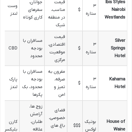
Ibis Styles
قیمت
جوانان،
۳
وست
Nairobi
$
مناسب،
سفرهای
ستاره
لندز
Westlands
در منطقه
کاری کوتاه
شیک
قیمت
Silver
مسافران با
۳
اقتصادی،
Springs
$
بودجه
CBD
ستاره
موقعیت
Hotel
محدود
مرکزی
مقرون به
مسافران با
Kahama
۳
صرفه،
بودجه
پارک
$
Hotel
ستاره
تمیز و
محدود، بک
لندز
امن
پکرها
زوج ها،
فضای
آرامش
خصوصی،
House of
بوتیک
طلبان،
کارن
$$$
باغ های
Waine
لوکس
علاقه
بلیکسن