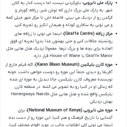
پارک ملی نایروبی:
باورکردنی نیست، اما درست کنار یه کلان
شهر، یه پارک ملی بزرگ داری که توش شیر، زرافه، گورخر و
کرگدن رو از نزدیک می بینی. فاصله اش تا مرکز شهر خیلی کمه
و می تونی یه سافاری کوتاه و هیجان انگیز رو تجربه کنی.
مرکز زرافه (Giraffe Centre):
اینجا می تونی با زرافه های
روتشیلد ملاقات کنی و حتی بهشون غذا بدی! تجربه ای فوق
العاده برای بچه ها و بزرگ ترها. معمولاً نزدیک هتل هایی مثل
Giraffe Manor یا House of Waine قرار داره.
موزه کارن بلیکسِن (Karen Blixen Museum):
اگه فیلم خارج از
آفریقا رو دیدی، حتماً این موزه رو دوست خواهی داشت. خونه
نویسنده معروف، کارن بلیکسن، حالا تبدیل به موزه ای شده
که زندگی او در کنیا رو به تصویر می کشه. در منطقه کارن
بلیکسن واقع شده و هتل هایی مثل Hemingways Nairobi
بهش نزدیکن.
موزه ملی نایروبی (National Museum of Kenya):
برای
آشنایی با تاریخ، فرهنگ و هنر کنیا، این موزه رو از دست نده.
اینجا می تونی کلی اطلاعات جالب در مورد اقوام مختلف کنیا،