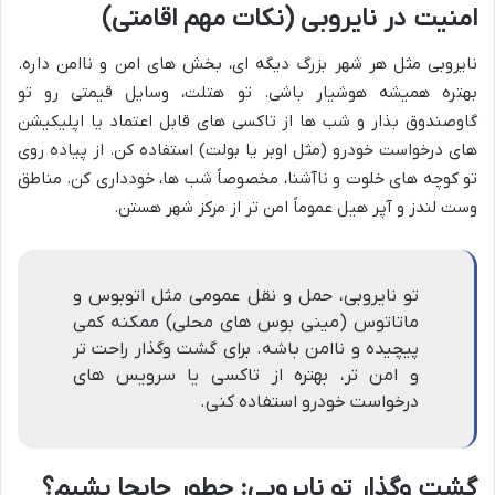
امنیت در نایروبی (نکات مهم اقامتی)
نایروبی مثل هر شهر بزرگ دیگه ای، بخش های امن و ناامن داره.
بهتره همیشه هوشیار باشی. تو هتلت، وسایل قیمتی رو تو
گاوصندوق بذار و شب ها از تاکسی های قابل اعتماد یا اپلیکیشن
های درخواست خودرو (مثل اوبر یا بولت) استفاده کن. از پیاده روی
تو کوچه های خلوت و ناآشنا، مخصوصاً شب ها، خودداری کن. مناطق
وست لندز و آپر هیل عموماً امن تر از مرکز شهر هستن.
تو نایروبی، حمل و نقل عمومی مثل اتوبوس و
ماتاتوس (مینی بوس های محلی) ممکنه کمی
پیچیده و ناامن باشه. برای گشت وگذار راحت تر
و امن تر، بهتره از تاکسی یا سرویس های
درخواست خودرو استفاده کنی.
گشت وگذار تو نایروبی: چطور جابجا بشیم؟