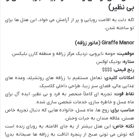
بی نظیر)
اگه دلت یه اقامت رویایی و پر از آرامش می خواد، این هتل ها برای
تو ساخته شدن.
Giraffe Manor (مانور زرافه)
موقعیت:
حومه نایروبی، نزدیک مرکز زرافه و منطقه کارن بلیکسن.
ستاره:
بوتیک لوکس
رنج قیمتی:
$$$$
امکانات کلیدی:
تعامل مستقیم با زرافه های روتشیلد، وعده های
غذایی عالی، فضای سبز زیبا، طراحی داخلی کلاسیک.
نقاط قوت:
تجربه ای کاملاً منحصر به فرد و بی نظیر، ایده آل برای
ماه عسل و خاطره سازی، خدمات شخصی سازی شده.
مناسب برای:
زوج ها، ماه عسل، خانواده هایی که دنبال تجربه خاص
هستن، علاقه مندان به حیات وحش.
نکته خاص:
این هتل بیشتر از یه جای اقامته، یه رویای زنده است
که توش می تونی صبح از پنجره اتاقت به زرافه ها صبحانه بدی!