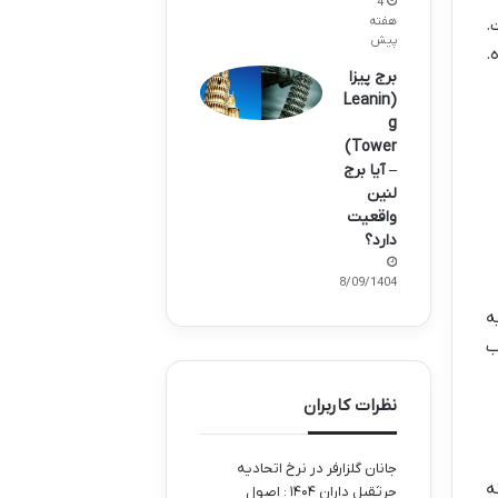
4
هفته
.
پیش
.
برج پیزا
(Leanin
g
Tower)
– آیا برج
لنین
واقعیت
دارد؟
28/09/1404
ه
ب
نظرات کاربران
جانان گلزارفر
در
نرخ اتحادیه
ه
جرثقیل داران ۱۴۰۴ : اصول