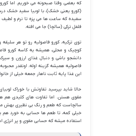
که بعضی وقتا صبحونه می خوریم. اما کورو
(کورو یعنی خشک)، با لوبیا سفید خشک در
سفیده که ساعت ها می پزه تا نرم و لطیف
فلفل ترکی (سالچا) جا می افته.
توی ترکیه، کورو فاصولیه رو تو هر سلیقه 
کوچیک و محلی، همیشه یه کاسه کورو فاصول
دانشجو باشی و دنبال غذای ارزون و سیرکنن
فاصولیه همیشه گزینه اوله. اونقدر محبوب
این غذا پایه ثابت ناهار جمعه خیلی از خان
حالا شاید بپرسید تفاوتش با خوراک لوبیای
مقوی هستن. اما تفاوت های کلیدی هم هس
سالچاست که طعم و رنگ بی نظیری بهش میده
خیلی کمه، تا طعم ها حسابی به خورد هم بر
استفاده میشه که حسابی مقوی و پر انرژی ا