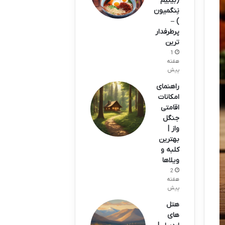
(بیبیم
نِنگمیون
) –
پرطرفدار
ترین
1
هفته
پیش
راهنمای
امکانات
اقامتی
جنگل
واز |
بهترین
کلبه و
ویلاها
2
هفته
پیش
هتل
های