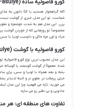
کورو فاصولیه ساده (Sade Kuru Fasulye): گیاهی و خوشمزه
اگه گیاهخوار هستید یا کلاً دلتون یه غذای
شماست. تو این مدل، خبری از گوشت نیست و
پزن. این مدل هم به شدت خوشمزه و مقویه و
مخصوصاً تو روزهایی که از خوردن گوشت پره
میاد و اون مزه خاکی و دلچسب لوبیا با سس
کورو فاصولیه با گوشت (Etli Kuru Fasulye): بهترین دوست پلو!
این مدل، محبوب ترین نوع کورو فاصولیه تو
شده. معمولاً از گوشت گوسفند یا گوساله 
بشه و بعد همراه با لوبیا و سس، برای سا
خیلی پرملات تر، مقوی تر و البته لذیذتر بش
می خورید، تازه می فهمید چرا این مدل اینق
جادویی و بی نظیر رو می سازه.
تفاوت های منطقه ای: هر من