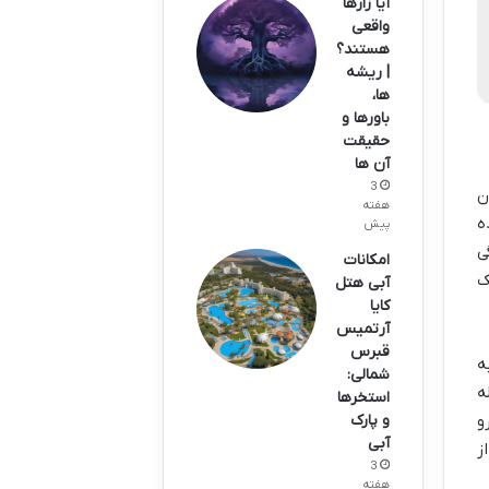
آیا زارها
واقعی
هستند؟
| ریشه
ها،
باورها و
حقیقت
آن ها
3
ن
هفته
ه
پیش
ی
امکانات
ک
آبی هتل
کایا
آرتمیس
قبرس
ه
شمالی:
ه
استخرها
و پارک
و
آبی
ز
3
هفته