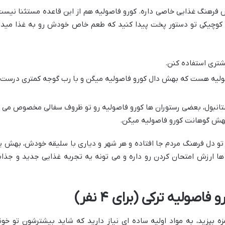
ش فرهنگ غذایی خاصی داره. کورو فاصولیه هم از این قاعده مستثنا نیست
ی کوچیکی تو دستور پخت پیدا کنید که طعم خاص خودش رو به غذا میده
شتری استفاده کنن.
 یه نوع کورو فاصولیه هست که بهش دال کورو فاصولیه میگن و با رب گوجه کمتری درست
یه (Çamlıca) نزدیک استانبول، بعضی رستوران ها کورو فاصولیه رو تو ظروف سفالی مخصوص می
هش گوهانت کورو فاصولیه میگن.
تو دل فرهنگ مردم جا افتاده و هر شهر و دیاری با سلیقه خودش، بهش ی
 ها ارزش امتحان کردن رو داره و می تونه یه تجربه غذایی جدید و جذا
اصولیه ترکی (برای ۴ نفر)
ه بپزید، به مواد اولیه ساده ای نیاز دارید که شاید بیشترشون تو خون