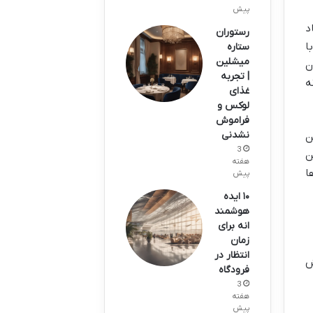
پیش
د
رستوران
ا
ستاره
میشلین
ن
| تجربه
ه
غذای
لوکس و
فراموش
نشدنی
ن
3
ن
هفته
ا
پیش
۱۰ ایده
هوشمند
انه برای
زمان
انتظار در
ش
فرودگاه
3
هفته
پیش