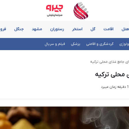
هتل
اقامت
گل
استخر
رستوران
مشهد
جنگل
فرود
ولوژی
گردشگری و اقامتی
پزشکی
فیلم و سریال
ای جامع غذای محلی ترکیه
ی محلی ترکیه