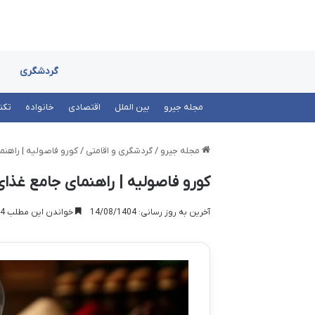
گردشگری
مجله جیرو
بین الملل
اقتصادی
خانواده
تکن
مجله جیرو
/
گردشگری و اقامتی
/
کورو فاصولیه | راهنم
کورو فاصولیه | راهنمای جامع غذا
آخرین به روز رسانی: 14/08/1404
خواندن این مطلب 14 دقیقه زمان میبرد