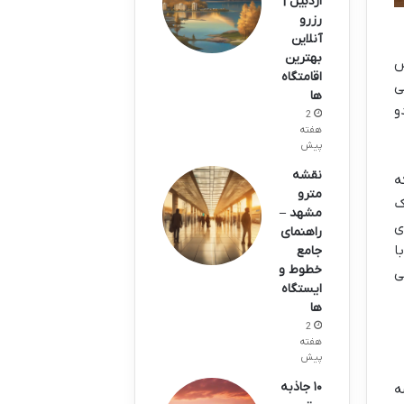
اردبیل |
رزرو
آنلاین
بهترین
سس
اقامتگاه
ی
ها
و
2
هفته
پیش
نقشه
ه
مترو
ک
مشهد –
ی
راهنمای
ا
جامع
خطوط و
ی
ایستگاه
ها
2
هفته
پیش
۱۰ جاذبه
ه