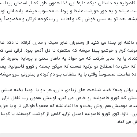
 فاصولیه یه داستان دیگه داره! این غذا همون طور که از اسمش پیداس
ست میشه و یه جور خورشت غلیظ و پرملات محسوب میشه. پایه اش لوبی
 بشه، بعد تو یه سس خوش رنگ و لعاب از رب گوجه فرنگی و مخصوصاً ر
و ذائقه ای پیدا می کنی. از رستوران های شیک و مدرن گرفته تا دکه ها
یه گرم و خوشبو پیدا میشه که منتظره تا دل آدمو ببره. فرقی نمی کن
ده، یا یه مدیر شرکت که می خواد یه ناهار سنتی و پرمایه بخوره، کور
ه که حتی یه اصطلاح تو ترکیه هست که میگن جمعه و کورو فاصولیه، یعن
واده هاست، مخصوصاً وقتی با یه بشقاب پلو دم کرده و زعفرونی سرو میشه.
 ایرانی چیه؟ خب، شباهت های زیادی دارن، هر دو با لوبیا پخته میشن 
تن که کورو فاصولیه رو خاص می کنن. اولیش همون رب فلفل ترکی ی
. دومیش هم روش پخت و جا افتادنشه که معمولاً طولانی تر و با حرار
ن. تازه، توی کورو فاصولیه اصیل ترکی، گاهی از گوشت گوسفند یا گوسال
ش می کنه.