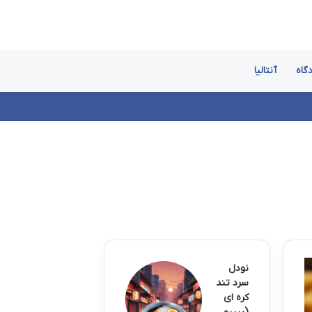
گاه
آنتالیا
نودل
سرد تند
کره ای