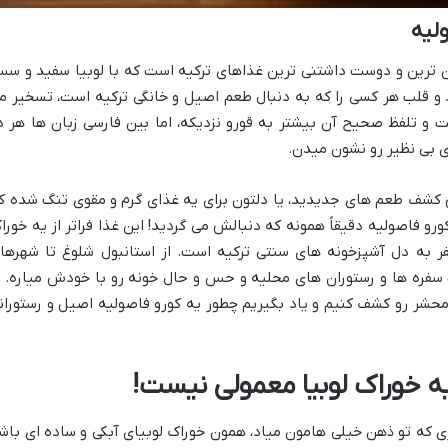
Kuru Fasu) یکی از نمادین ترین و دوست داشتنی ترین غذاهای ترکیه است که با لوبیا سفید و 
 و قلب هر کسی را که به دنبال طعم اصیل و خانگی ترکیه است، تسخیر م
K به معنی خشک است و تلفظ صحیح آن بیشتر به قورو نزدیکه، اما بین فارسی زبان ها هر د
ی بی نظیر رو نشون میدن.
 کشف طعم های جدیدید، یا دلتون برای یه غذای گرم و مقوی تنگ شده ک
رو فاصولیه دقیقاً همونه که دنبالش می گردید! این غذا فراتر از یه خورا
ر به دل آشپزخونه های سنتی ترکیه است. از استانبول شلوغ تا شهرها
سفره ها و رستوران های محلیه و حس و حال خونه رو با خودش میاره. ب
محشر رو کشف کنیم و یاد بگیریم چطور یه کورو فاصولیه اصیل و رستوران
یه خوراک لوبیا معمولی نیست!
زی که تو ذهن خیلی هامون میاد، همون خوراک لوبیای آبکی و ساده ای باش