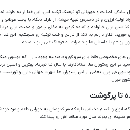
سادگی، اصالت و مهربانی تو فرهنگ ترکیه اس. این غذا از یه طرف، نما
د اولیه ارزون و در دسترس تهیه میشه. از طرف دیگه، با پخت طولانی و ب
شتن برای خانواده و آماده کردن یه غذای پرمهر و محبت برای عزیزا
وریم، انگار داریم یه تکه از تاریخ و قلب ترکیه رو میچشیم. این غذا ن
ون رو هم با داستان ها و خاطرات یه فرهنگ غنی پیوند میده.
ران های مخصوصی فقط برای سرو کورو فاصولیه وجود دارن، که بهشون میگ
. تو این رستوران ها، استادکارها با سال ها تجربه، بهترین و اصیل تری
دشون می پزن. بعضی از این رستوران ها شهرت جهانی دارن و توریست ه
شون میرن.
ده تا پرگوشت
گه، انواع و اقسام مختلفی داره که هر کدومش یه جورایی طعم و مزه خود
ر سلیقه ای بتونه مدل مورد علاقه اش رو پیدا کنه.