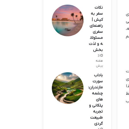
نکات
سفر به
ی
کیش |
ی
راهنمای
،
سفری
م
مسئولان
ه و لذت
بخش
3
هفته
پیش
ت
باداب
ی
سورت
ا
مازندران:
ظ
چشمه
های
ب
پلکانی و
تجربه
طبیعت
گردی