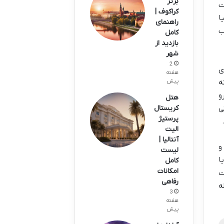
برتر
ت
کراکوف |
ا
راهنمای
ب
کامل
بازدید از
شهر
2
ی
هفته
ه
پیش
و
هتل
ی
کریستال
پرستیژ
الیت
آنتالیا |
و
لیست
ا
کامل
امکانات
ت
رفاهی
ه
3
هفته
پیش