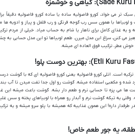
 سبک تر می خواد، کورو فاصولیه ساده یا ساده کورو فاصولیه دقیقاً برا
 لوبیاها با همون سس رب گوجه فرنگی و رب فلفل و پیاز و ادویه ها م
 یه غذای کامل برای ناهار یا شام به حساب میاد. خیلی از مردم ترکیه
یز می کنن، سراغ این مدل میرن. طعم لوبیاها تو این مدل حسابی به چش
 خوش عطر، ترکیب فوق العاده ای میشه.
 ترکیه است. اتلی کورو فاصولیه یعنی کورو فاصولیه ای که با گوشت درس
خرد شده و مکعبی استفاده میشه. گوشت رو اول جدا تفت میدن تا آب بند
عت ها می پزه تا حسابی نرم و طعم دار بشه. گوشت باعث میشه این غذ
ه. وقتی یه تیکه گوشت نرم و آبدار رو همراه با لوبیاهای پخته و سس غلی
در طرفدار داره! این همون غذاییه که همیشه با پلو سرو میشه و یه ترکی
طقه، یه جور طعم خاص!