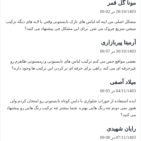
گ
مونا گل قمر
ف
28/10/1403 در 00:02
ت
مشکل اصلی من اینه که لباس های نازک تابستونی وقتی با لایه های دیگه ترکیب
:
میشن سریع چروک می شن. برای این مشکل چی پیشنهاد می کنید؟
گ
آرمیتا پیربازاری
ف
30/10/1403 در 00:07
ت
بعضی مواقع حس می کنم ترکیب لباس های تابستونی و زمستونی ظاهرم رو
:
غیرحرفه ای می کنه. راهی برای حرفه ای تر کردن این ترکیب ها وجود داره؟
گ
میلاد آصفی
ف
04/11/1403 در 00:05
ت
ایده استفاده از جوراب شلواری با دامن کوتاه تابستونی رو امتحان کردم ولی
:
هنوز نمی دونم چه رنگ هایی بهتره. شما بیشتر چه ترکیب رنگ هایی رو پیشنهاد
می کنید؟
گ
رایان شهیدی
ف
07/11/1403 در 00:00