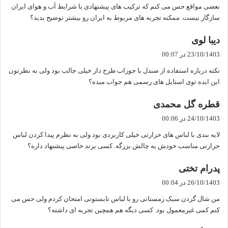
بعضی مواقع حس می کنم که ترکیب های پیشنهادی با شرایط آب و هوای ایران
:
سازگار نیست. ممکنه تجربه های مربوط به ایران رو بیشتر توضیح بدید؟
گ
دیبا لوی
ف
23/10/1403 در 00:07
ت
نکته درباره استفاده از صندل با جوراب طرح دار خیلی جالب بود ولی به نظرتون
:
این ایده توی استایل های رسمی هم جواب میده؟
گ
قطره گل محمدی
ف
24/10/1403 در 00:06
ت
لایه بندی با لباس های حرارتی خیلی کاربردی بود ولی به نظرم پیدا کردن لباس
:
حرارتی مناسب خودش یه چالش بزرگه. کسی برند خاصی پیشنهاد داره؟
گ
پدرام تختی
ف
26/10/1403 در 00:04
ت
من شال گردن سبک زمستانی رو با لباس تابستونی امتحان کردم ولی حس می
:
کنم کمی غیرمعمول بود. کسی دیگه هم همچین تجربه ای داشته؟