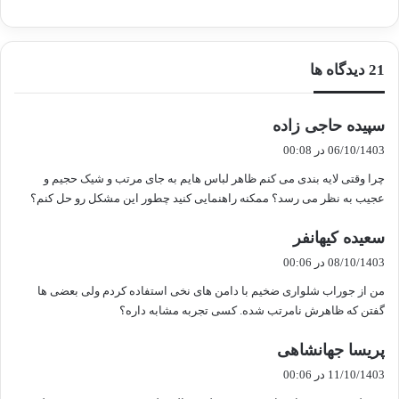
‫21 دیدگاه ها
گ
سپیده حاجی زاده
ف
06/10/1403 در 00:08
ت
چرا وقتی لایه بندی می کنم ظاهر لباس هایم به جای مرتب و شیک حجیم و
:
عجیب به نظر می رسد؟ ممکنه راهنمایی کنید چطور این مشکل رو حل کنم؟
گ
سعیده کیهانفر
ف
08/10/1403 در 00:06
ت
من از جوراب شلواری ضخیم با دامن های نخی استفاده کردم ولی بعضی ها
:
گفتن که ظاهرش نامرتب شده. کسی تجربه مشابه داره؟
گ
پریسا جهانشاهی
ف
11/10/1403 در 00:06
ت