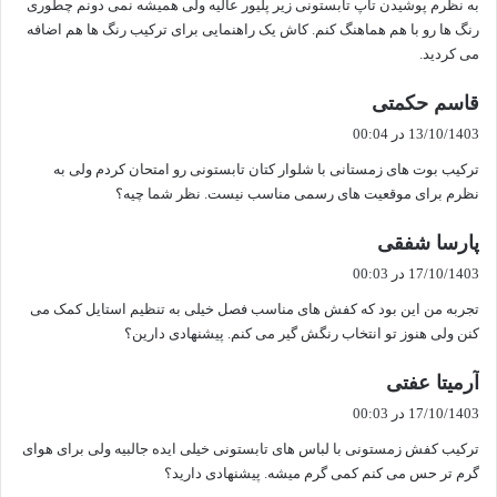
به نظرم پوشیدن تاپ تابستونی زیر پلیور عالیه ولی همیشه نمی دونم چطوری
:
رنگ ها رو با هم هماهنگ کنم. کاش یک راهنمایی برای ترکیب رنگ ها هم اضافه
می کردید.
گ
قاسم حکمتی
ف
13/10/1403 در 00:04
ت
ترکیب بوت های زمستانی با شلوار کتان تابستونی رو امتحان کردم ولی به
:
نظرم برای موقعیت های رسمی مناسب نیست. نظر شما چیه؟
گ
پارسا شفقی
ف
17/10/1403 در 00:03
ت
تجربه من این بود که کفش های مناسب فصل خیلی به تنظیم استایل کمک می
:
کنن ولی هنوز تو انتخاب رنگش گیر می کنم. پیشنهادی دارین؟
گ
آرمیتا عفتی
ف
17/10/1403 در 00:03
ت
ترکیب کفش زمستونی با لباس های تابستونی خیلی ایده جالبیه ولی برای هوای
:
گرم تر حس می کنم کمی گرم میشه. پیشنهادی دارید؟