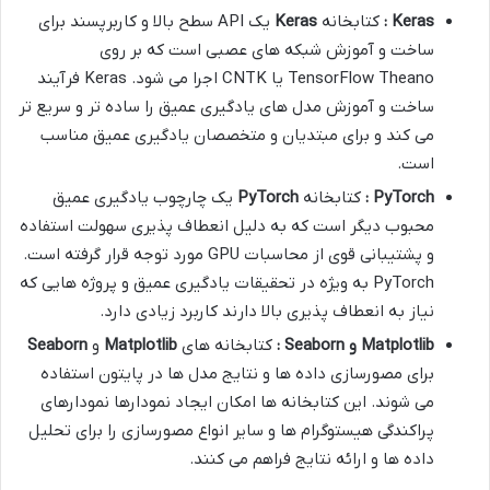
Keras
:
کتابخانه
Keras
یک API سطح بالا و کاربرپسند برای
ساخت و آموزش شبکه های عصبی است که بر روی
TensorFlow Theano یا CNTK اجرا می شود. Keras فرآیند
ساخت و آموزش مدل های یادگیری عمیق را ساده تر و سریع تر
می کند و برای مبتدیان و متخصصان یادگیری عمیق مناسب
است.
PyTorch
:
کتابخانه
PyTorch
یک چارچوب یادگیری عمیق
محبوب دیگر است که به دلیل انعطاف پذیری سهولت استفاده
و پشتیبانی قوی از محاسبات GPU مورد توجه قرار گرفته است.
PyTorch به ویژه در تحقیقات یادگیری عمیق و پروژه هایی که
نیاز به انعطاف پذیری بالا دارند کاربرد زیادی دارد.
Matplotlib
و
Seaborn
:
کتابخانه های
Matplotlib
و
Seaborn
برای مصورسازی داده ها و نتایج مدل ها در پایتون استفاده
می شوند. این کتابخانه ها امکان ایجاد نمودارها نمودارهای
پراکندگی هیستوگرام ها و سایر انواع مصورسازی را برای تحلیل
داده ها و ارائه نتایج فراهم می کنند.