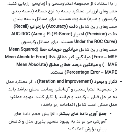
را با استفاده از مجموعه اعتبارسنجی و آزمایشی ارزیابی کنید.
معیارهای ارزیابی عملکرد بسته به نوع مسئله (دسته بندی
رگرسیون و غیره) متفاوت هستند. برای مسائل دسته بندی
معیارهای رایج شامل
دقت
(Accuracy)
بازخوانی
(Recall)
دقت
(Precision)
امتیاز
F
-Score)
۱
(F
۱
و
AUC-ROC (Area
Under the ROC Curve)
هستند. برای مسائل رگرسیون
معیارهای رایج شامل
میانگین مربعات خطا
(Mean Squared
Error – MSE)
میانگین قدر مطلق خطا
(Mean Absolute Error
– MAE)
و
میانگین درصد خطای مطلق
(Mean Absolute
Percentage Error – MAPE)
هستند.
تکرار و بهبود
(Iteration and Improvement)
:
اگر عملکرد مدل
در مجموعه اعتبارسنجی و آزمایشی رضایت بخش نباشد باید
به مراحل قبلی بازگردید و فرآیند را تکرار کنید. بهبود عملکرد
مدل ممکن است شامل اقدامات زیر باشد :
جمع آوری داده های بیشتر :
افزایش حجم داده های
آموزشی می تواند به بهبود تعمیم پذیری مدل و کاهش
بیش برازش کمک کند.