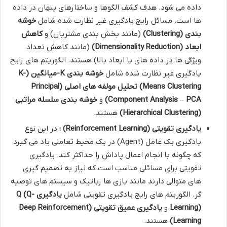
داده می شود. هدف کشف الگوها و ساختارهای پنهان در داده
ها است. مسائل رایج یادگیری غیر نظارت شده شامل
خوشه
بندی
(Clustering)
(مانند بخش بندی مشتریان) و
کاهش
ابعاد
(Dimensionality Reduction)
(مانند کاهش تعداد
ویژگی ها در داده های با ابعاد بالا) هستند. الگوریتم های رایج
یادگیری غیر نظارت شده شامل
خوشه بندی
K-
میانگین
(K-
Means Clustering)
تحلیل مولفه های اصلی
(Principal
Component Analysis – PCA)
و
خوشه بندی سلسله مراتبی
(Hierarchical Clustering)
هستند.
یادگیری تقویتی
(Reinforcement Learning)
:
در این نوع
یادگیری یک عامل (Agent) در یک محیط تعاملی یاد می گیرد
که چگونه با انجام اعمال پاداش را حداکثر کند. یادگیری
تقویتی برای مسائلی مناسب است که نیاز به تصمیم گیری
های متوالی دارند مانند بازی ها رباتیک و سیستم های توصیه
گر. الگوریتم های رایج یادگیری تقویتی شامل
یادگیری
Q (Q-
Learning)
و
یادگیری عمیق تقویتی
(Deep Reinforcement
Learning)
هستند.