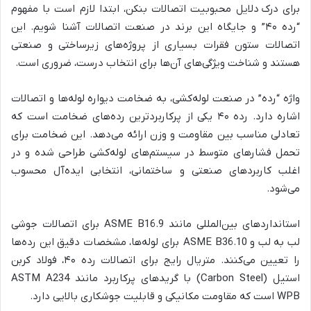
برای درک دلایل محبوبیت اتصالات بنکن، ابتدا لازم است با مفهوم
“رده ۴۰” و جایگاه این برند در صنعت اتصالات آشنا شویم. این
اتصالات ستون فقرات بسیاری از پروژه‌های زیرساختی و صنعتی
هستند و شناخت ویژگی‌های آن‌ها برای انتخاب درست، ضروری است.
واژه “رده” در صنعت لوله‌کشی، به ضخامت دیواره لوله‌ها و اتصالات
اشاره دارد. رده ۴۰ یکی از پرکاربردترین رده‌های ضخامت است که
تعادلی مناسب بین مقاومت و وزن ارائه می‌دهد. این ضخامت برای
تحمل فشارهای متوسط در سیستم‌های لوله‌کشی طراحی شده و در
اغلب کاربردهای صنعتی و ساختمانی، انتخابی ایده‌آل محسوب
می‌شود.
استانداردهای بین‌المللی مانند ASME B16.9 برای اتصالات جوشی
لب به لب و ASME B36.10
برای لوله‌ها، مشخصات دقیق این رده‌ها
را تعیین می‌کنند. متریال رایج برای اتصالات رده
۴۰، فولاد کربن
استیل (Carbon Steel) با گریدهای پرکاربرد مانند ASTM A234
WPB است که مقاومت مکانیکی و قابلیت جوشکاری بالایی دارد.