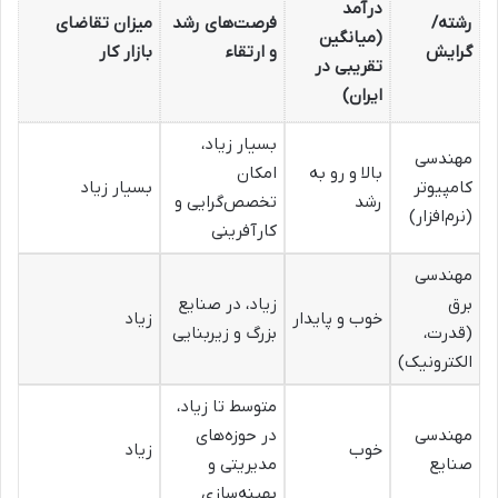
درآمد
رشته/
فرصت‌های رشد
میزان تقاضای
(میانگین
گرایش
و ارتقاء
بازار کار
تقریبی در
ایران)
بسیار زیاد،
مهندسی
بالا و رو به
امکان
کامپیوتر
بسیار زیاد
رشد
تخصص‌گرایی و
(نرم‌افزار)
کارآفرینی
مهندسی
برق
زیاد، در صنایع
خوب و پایدار
زیاد
(قدرت،
بزرگ و زیربنایی
الکترونیک)
متوسط تا زیاد،
مهندسی
در حوزه‌های
خوب
زیاد
صنایع
مدیریتی و
بهینه‌سازی