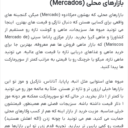
بازارهای محلی (Mercados)
بازارهای محلی، که بهشون «مرکادو» (Mercado) میگن، گنجینه های
واقعی برای کسایی هستن که دنبال تازگی و قیمت های بهترن. اینجا
می تونید میوه ها، سبزیجات، ماهی و گوشت تازه رو مستقیم از
کشاورزا و ماهی گیرا بخرید. بازار مرکزی پاناما سیتی (Mercado de
Mariscos) که بازار ماهی فروش ها هم معروفه، بهترین جا برای
خرید ماهی و غذاهای دریایی تازه با قیمت های عالیه. می تونید
ماهی تازه، میگو یا خرچنگ رو با قیمتی به مراتب کمتر از سوپرمارکت
ها پیدا کنید.
میوه های استوایی مثل انبه، پاپایا، آناناس، نارگیل و موز تو این
بازارها خیلی ارزون تر و تازه تر هستن. مثلاً یه عالمه موز رو می تونید
با کمتر از ۱ دلار بخرید، در حالی که تو سوپرمارکت ممکنه هر دونه موز
۱ دلار قیمت داشته باشه. سبزیجات فصلی هم همینطور، قیمتشون
خیلی مناسبه. مزیت خرید از بازار اینه که هم از کسب وکارهای محلی
حمایت می کنید، هم می تونید با چونه زدن (اگه اهلش هستید)
قیمت رو کمی پایین تر بیارید. تجربه قدم زدن تو این بازارها هم