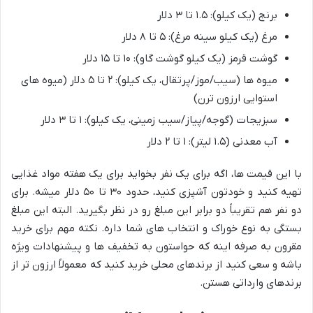
برنج (یک کیلو): ۱.۵ تا ۳ دلار
مرغ (یک کیلو سینه مرغ): ۵ تا ۸ دلار
گوشت قرمز (یک کیلو گوشت گاو): ۱۰ تا ۱۵ دلار
میوه ها (سیب/موز/پرتقال، یک کیلو): ۲ تا ۵ دلار (میوه های
استوایی ارزون ترن)
سبزیجات (گوجه/پیاز/سیب زمینی، یک کیلو): ۱ تا ۳ دلار
آب معدنی (۱.۵ لیتر): ۱ تا ۲ دلار
با این قیمت ها، اگه برای یک نفر بخواید برای یک هفته مواد غذایی
تهیه کنید و خودتون آشپزی کنید، حدود ۳۰ تا ۵۰ دلار میشه. برای
دو نفر هم تقریباً دو برابر این مبلغ رو در نظر بگیرید. البته این مبلغ
بستگی به نوع خوراک و انتخاب های شما داره. نکته مهم برای خرید
مقرون به صرفه اینه که حواستون به تخفیف ها و پیشنهادات ویژه
باشه و سعی کنید از برندهای محلی خرید کنید که معمولاً ارزون تر از
برندهای وارداتی هستن.