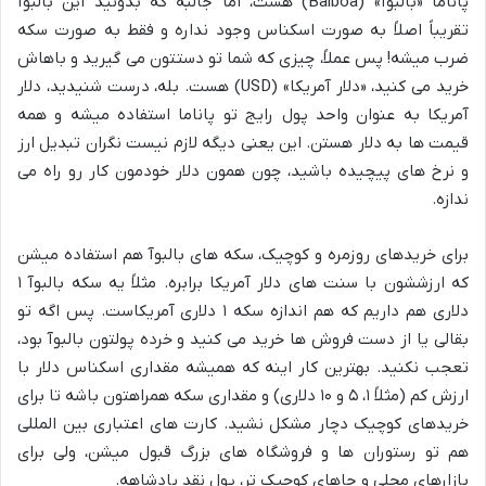
پاناما «بالبوآ» (Balboa) هست، اما جالبه که بدونید این بالبوآ
تقریباً اصلاً به صورت اسکناس وجود نداره و فقط به صورت سکه
ضرب میشه! پس عملاً، چیزی که شما تو دستتون می گیرید و باهاش
خرید می کنید، «دلار آمریکا» (USD) هست. بله، درست شنیدید، دلار
آمریکا به عنوان واحد پول رایج تو پاناما استفاده میشه و همه
قیمت ها به دلار هستن. این یعنی دیگه لازم نیست نگران تبدیل ارز
و نرخ های پیچیده باشید، چون همون دلار خودمون کار رو راه می
ندازه.
برای خریدهای روزمره و کوچیک، سکه های بالبوآ هم استفاده میشن
که ارزششون با سنت های دلار آمریکا برابره. مثلاً یه سکه بالبوآ ۱
دلاری هم داریم که هم اندازه سکه ۱ دلاری آمریکاست. پس اگه تو
بقالی یا از دست فروش ها خرید می کنید و خرده پولتون بالبوآ بود،
تعجب نکنید. بهترین کار اینه که همیشه مقداری اسکناس دلار با
ارزش کم (مثلاً ۱، ۵ و ۱۰ دلاری) و مقداری سکه همراهتون باشه تا برای
خریدهای کوچیک دچار مشکل نشید. کارت های اعتباری بین المللی
هم تو رستوران ها و فروشگاه های بزرگ قبول میشن، ولی برای
بازارهای محلی و جاهای کوچیک تر، پول نقد پادشاهه.