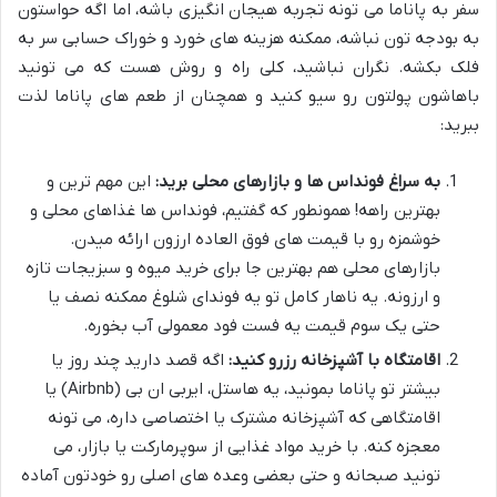
سفر به پاناما می تونه تجربه هیجان انگیزی باشه، اما اگه حواستون
به بودجه تون نباشه، ممکنه هزینه های خورد و خوراک حسابی سر به
فلک بکشه. نگران نباشید، کلی راه و روش هست که می تونید
باهاشون پولتون رو سیو کنید و همچنان از طعم های پاناما لذت
ببرید:
به سراغ فونداس ها و بازارهای محلی برید:
این مهم ترین و
بهترین راهه! همونطور که گفتیم، فونداس ها غذاهای محلی و
خوشمزه رو با قیمت های فوق العاده ارزون ارائه میدن.
بازارهای محلی هم بهترین جا برای خرید میوه و سبزیجات تازه
و ارزونه. یه ناهار کامل تو یه فوندای شلوغ ممکنه نصف یا
حتی یک سوم قیمت یه فست فود معمولی آب بخوره.
اقامتگاه با آشپزخانه رزرو کنید:
اگه قصد دارید چند روز یا
بیشتر تو پاناما بمونید، یه هاستل، ایربی ان بی (Airbnb) یا
اقامتگاهی که آشپزخانه مشترک یا اختصاصی داره، می تونه
معجزه کنه. با خرید مواد غذایی از سوپرمارکت یا بازار، می
تونید صبحانه و حتی بعضی وعده های اصلی رو خودتون آماده