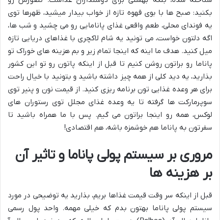
بکنید: صبح ها با بوی قهوه تازه از خواب بیدار میشید، ظهرها توی
یه فوندای محلی، طعم واقعی غذای پانامایی رو می چشید و شب ها،
اگه دلتون خواست، می تونید یه شام لاکچری با غذاهای دریایی تازه
میل کنید. هدف ما اینه که اینجا تمام زیر و بم هزینه های خوراک تو
پاناما رو براتون روشن کنیم تا قبل از اینکه پاتون رو تو این کشور
بذارید، یه دید کلی از همه چیز داشته باشید و بتونید با خیال راحت
برای هر وعده غذایی تون برنامه ریزی کنید. از قیمت نون و پنیر توی
سوپرمارکت ها گرفته تا یه وعده غذای مجلل توی رستوران های
لوکس، همه رو اینجا براتون می گیم. پس با ما همراه باشید تا
سفرتون به پاناما هم خوشمزه باشه، هم اقتصادی!
مروری بر سیستم پولی پاناما و تاثیر آن
بر هزینه ها
قبل از اینکه سر وقت قیمت غذاها بریم، بذارید یه توضیحی در مورد
سیستم پولی پاناما بهتون بدم که خیلی مهمه. واحد پول رسمی