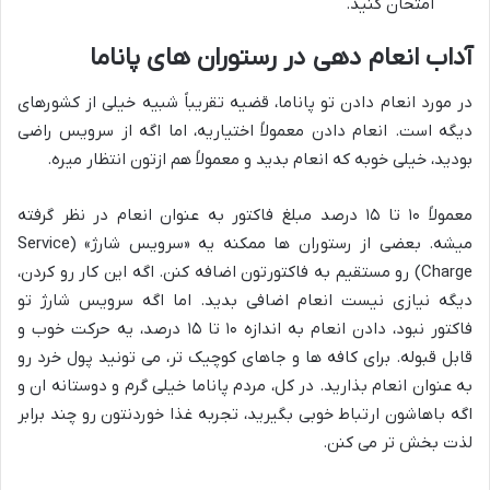
امتحان کنید.
آداب انعام دهی در رستوران های پاناما
در مورد انعام دادن تو پاناما، قضیه تقریباً شبیه خیلی از کشورهای
دیگه است. انعام دادن معمولاً اختیاریه، اما اگه از سرویس راضی
بودید، خیلی خوبه که انعام بدید و معمولاً هم ازتون انتظار میره.
معمولاً ۱۰ تا ۱۵ درصد مبلغ فاکتور به عنوان انعام در نظر گرفته
میشه. بعضی از رستوران ها ممکنه یه «سرویس شارژ» (Service
Charge) رو مستقیم به فاکتورتون اضافه کنن. اگه این کار رو کردن،
دیگه نیازی نیست انعام اضافی بدید. اما اگه سرویس شارژ تو
فاکتور نبود، دادن انعام به اندازه ۱۰ تا ۱۵ درصد، یه حرکت خوب و
قابل قبوله. برای کافه ها و جاهای کوچیک تر، می تونید پول خرد رو
به عنوان انعام بذارید. در کل، مردم پاناما خیلی گرم و دوستانه ان و
اگه باهاشون ارتباط خوبی بگیرید، تجربه غذا خوردنتون رو چند برابر
لذت بخش تر می کنن.