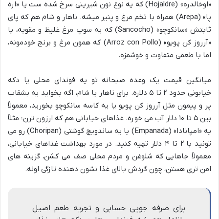
«اوخالدره» (Hojaldre) که یه نوع نون شیرینی سرخ شده ست یا «اره
پا» (Arepa) همراه با تخم مرغ و پنیر میشه. ناهار و شام هم که پای
ثابتش «سانکوچو» (Sancocho) که یه سوپ مرغ غلیظ و مقویه، یا
«آرروز کن پویو» (Arroz con Pollo) که همون مرغ و برنج خودمونه،
اما با طعمی متفاوت و خوشمزه.
میانگین قیمت یک وعده صبحانه تو یه فوندای محلی یا دکه
خیابونی حدود ۲ تا ۵ دلاره. برای ناهار یا شام، اگه بخواید یه بشقاب
پر و پیمون مثل آرروز کن پویو یا یه کاسه سانکوچو بخورید، معمولاً
بین ۵ تا ۱۰ دلار آب می خوره. غذاهای خیابانی هم که ارزون ترن؛ مثلاً
یه «امپانادا» (Empanada) یا یه ساندویچ گوشتی (Choripan) رو می
تونید با ۲ تا ۴ دلار تهیه کنید. در مورد بهداشت غذاهای خیابانی،
معمولاً جاهایی که شلوغن و مردم محلی صف می کشن، گزینه های
امن تری هستن، چون گردش بالای غذا نشون دهنده تازگی اونه.
برای صرفه جویی حسابی و تجربه طعم اصیل