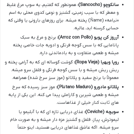
سانکوچو (Sancocho):
همونطور که گفتیم، یه سوپ مرغ غلیظ
و معطر که با سیب زمینی، گشنیز و نوعی کدوی محلی به اسم
«نیامه» (Ñame) پخته میشه. برای روزهای بارونی یا وقتی که
حسابی گرسنه اید، عالیه.
آرروز کن پویو (Arroz con Pollo):
برنج و مرغ به سبک
پانامایی که با سس گوجه فرنگی و ادویه جات خاصی پخته
میشه و طعمی متفاوت و به یادماندنی داره.
روپا ویهیا (Ropa Vieja):
گوشت گوساله ای که به آرامی پخته و
ریش ریش میشه و با سس گوجه فرنگی و فلفل سرو میشه.
معمولاً با برنج سفید و پلاتانو (موز سبز سرخ شده) همراهه.
پلاتانو مادورو (Plátano Maduro):
موز سبز رسیده که سرخ
میشه و طعمی شیرین و کاراملی پیدا می کنه. این یکی از پایه
های ثابت کنار خیلی از غذاهاست.
سویچه (Ceviche):
غذای دریایی تازه ای که با آبلیمو یا
لیموترش، پیاز، فلفل و گشنیز مزه دار میشه و به صورت خام
سرو میشه. اگه عاشق غذاهای دریایی هستید، اینو حتماً