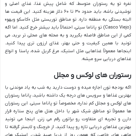
نفره تو یه رستوران متوسط، که شامل پیش غذا، غذای اصلی و
نوشیدنی باشه، باید حدود ۳۰ تا ۶۰ دلار هزینه کنید. این قیمت ها
البته بستگی به منطقه داره. تو مناطق توریستی مثل «کاسکو ویهو»
(Casco Viejo) تو پاناما سیتی، احتمالاً باید بیشتر خرج کنید. اما اگه
کمی از این مناطق فاصله بگیرید و به محله های محلی تر برید، می
تونید با همین کیفیت و حتی بهتر، غذای ارزون تری پیدا کنید.
اینجاها معمولاً غذاهایی مثل استیک، مرغ گریل شده، پاستا و انواع
غذاهای دریایی سرو میشه.
رستوران های لوکس و مجلل
اگه بودجه تون اجازه میده و دوست دارید یه شب به یاد موندنی با
بهترین غذاها و سرویس های درجه یک داشته باشید، پاناما رستوران
های لوکس و مجلل کم نداره، مخصوصاً تو پاناما سیتی. این رستوران
ها معمولاً تو مناطق شیک شهر یا داخل هتل های پنج ستاره قرار
دارن و تجربه ای متفاوت رو براتون رقم می زنن. اینجا می تونید
بهترین غذاهای دریایی تازه رو پیدا کنید، از خرچنگ و لابستر گرفته تا
ماهی های خاصی که همون روز از دریا صید شدن. استیک های