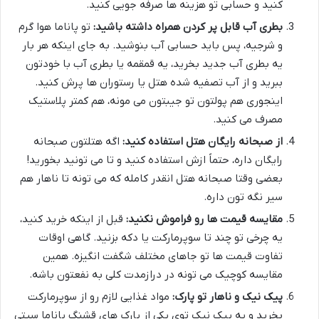
کنید و حسابی تو هزینه ها صرفه جویی کنید.
بطری آب قابل پر کردن همراه داشته باشید:
تو پاناما هوا گرم
و شرجیه، پس باید حسابی آب بنوشید. به جای اینکه هر بار
یه بطری آب جدید بخرید، یه قمقمه یا بطری آب با خودتون
ببرید و از آب تصفیه شده هتل یا رستوران ها پرش کنید.
اینجوری هم پولتون تو جیبتون می مونه، هم کمتر پلاستیک
مصرف می کنید.
از صبحانه رایگان هتل استفاده کنید:
اگه هتلتون صبحانه
رایگان داره، حتماً ازش استفاده کنید و تا می تونید بخورید!
بعضی وقتا صبحانه هتل انقدر کامله که می تونه تا ناهار هم
سیر نگه تون داره.
مقایسه قیمت ها رو فراموش نکنید:
قبل از اینکه خرید کنید،
یه چرخی تو چند تا سوپرمارکت یا دکه بزنید. گاهی اوقات
تفاوت قیمت ها تو جاهای مختلف شگفت انگیزه. همین
مقایسه کوچیک می تونه در درازمدت کلی به نفعتون باشه.
پیک نیک و ناهار تو پارک:
مواد غذایی لازم رو از سوپرمارکت
بخرید و یه پیک نیک توی یکی از پارک های قشنگ پاناما سیتی