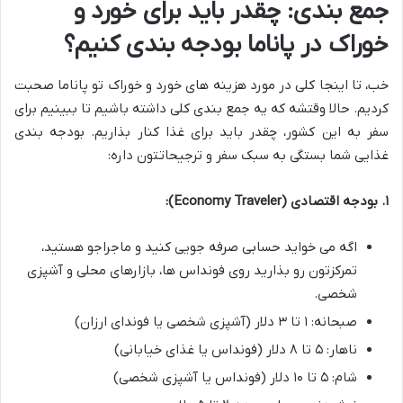
جمع بندی: چقدر باید برای خورد و
خوراک در پاناما بودجه بندی کنیم؟
خب، تا اینجا کلی در مورد هزینه های خورد و خوراک تو پاناما صحبت
کردیم. حالا وقتشه که یه جمع بندی کلی داشته باشیم تا ببینیم برای
سفر به این کشور، چقدر باید برای غذا کنار بذاریم. بودجه بندی
غذایی شما بستگی به سبک سفر و ترجیحاتتون داره:
۱. بودجه اقتصادی (Economy Traveler):
اگه می خواید حسابی صرفه جویی کنید و ماجراجو هستید،
تمرکزتون رو بذارید روی فونداس ها، بازارهای محلی و آشپزی
شخصی.
صبحانه: ۱ تا ۳ دلار (آشپزی شخصی یا فوندای ارزان)
ناهار: ۵ تا ۸ دلار (فونداس یا غذای خیابانی)
شام: ۵ تا ۱۰ دلار (فونداس یا آشپزی شخصی)