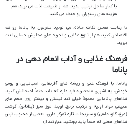
یا کنار ساحل ترتیب بدید. هم از طبیعت لذت می برید، هم
هزینه های رستوران رو حذف می کنید.
با رعایت همین نکات ساده، می تونید سفرتون به پاناما رو هم
اقتصادی کنید، هم از تنوع غذایی و تجربه های محلیش حسابی لذت
ببرید.
فرهنگ غذایی و آداب انعام دهی در
پاناما
پاناما، با فرهنگ غنی و ریشه های آفریقایی، اسپانیایی و بومی
خودش، یه آشپزی منحصربه فرد داره که باید حتماً امتحانش کنید.
غذاهای پانامایی معمولاً خیلی تند نیستن و بیشتر روی طعم های
طبیعی مواد اولیه و ترکیب برنج، لوبیا، موز سبز (پلاتانو)، گوشت
(مرغ، گاو، ماهی) و سبزیجات تازه تمرکز دارن. بعضی از محبوب ترین
غذاهای محلی که حتماً باید بچشید، عبارتند از: