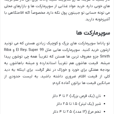
های خوبی داره. خرید مواد غذایی از سوپرمارکت ها و بازارهای محلی
می تونه حسابی تو جیبتون پول نگه داره، مخصوصاً اگه اقامتگاهی با
آشپزخونه دارید.
سوپرمارکت ها
تو پاناما سوپرمارکت های بزرگ و کوچیک زیادی هستن که می تونید
ازشون خرید کنید. سوپرمارکت هایی مثل El Rey، Super 99 و Riba
Smith جزو معروف ترین ها هستن که تقریباً همه چی توشون پیدا
میشه. قیمت هاشون هم تقریباً استاندارده و میشه باهاشون یه
بودجه هفتگی برای خورد و خوراک در نظر گرفت. برای اینکه یه دید
کلی از قیمت اقلام ضروری داشته باشید، یه لیست حدودی از
میانگین قیمت ها براتون آماده کردم:
نان (یک قرص بزرگ): ۲ تا ۴ دلار
شیر (یک لیتر): ۱.۵ تا ۲.۵ دلار
تخم مرغ (۱۲ عدد): ۲.۵ تا ۴ دلار