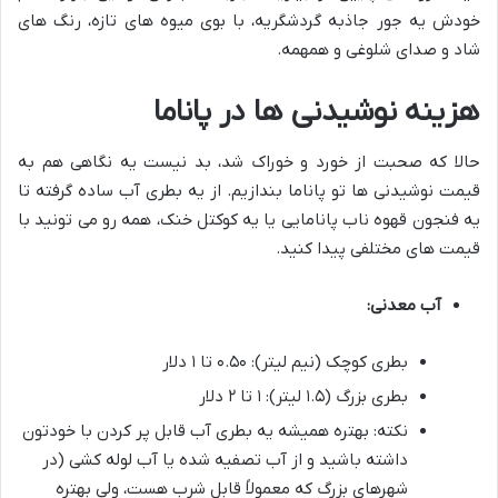
خودش یه جور جاذبه گردشگریه، با بوی میوه های تازه، رنگ های
شاد و صدای شلوغی و همهمه.
هزینه نوشیدنی ها در پاناما
حالا که صحبت از خورد و خوراک شد، بد نیست یه نگاهی هم به
قیمت نوشیدنی ها تو پاناما بندازیم. از یه بطری آب ساده گرفته تا
یه فنجون قهوه ناب پانامایی یا یه کوکتل خنک، همه رو می تونید با
قیمت های مختلفی پیدا کنید.
آب معدنی:
بطری کوچک (نیم لیتر): ۰.۵۰ تا ۱ دلار
بطری بزرگ (۱.۵ لیتر): ۱ تا ۲ دلار
نکته: بهتره همیشه یه بطری آب قابل پر کردن با خودتون
داشته باشید و از آب تصفیه شده یا آب لوله کشی (در
شهرهای بزرگ که معمولاً قابل شرب هست، ولی بهتره