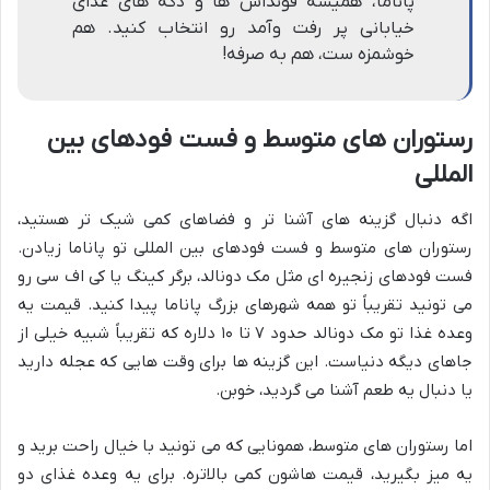
پاناما، همیشه فونداس ها و دکه های غذای
خیابانی پر رفت وآمد رو انتخاب کنید. هم
خوشمزه ست، هم به صرفه!
رستوران های متوسط و فست فودهای بین
المللی
اگه دنبال گزینه های آشنا تر و فضاهای کمی شیک تر هستید،
رستوران های متوسط و فست فودهای بین المللی تو پاناما زیادن.
فست فودهای زنجیره ای مثل مک دونالد، برگر کینگ یا کی اف سی رو
می تونید تقریباً تو همه شهرهای بزرگ پاناما پیدا کنید. قیمت یه
وعده غذا تو مک دونالد حدود ۷ تا ۱۰ دلاره که تقریباً شبیه خیلی از
جاهای دیگه دنیاست. این گزینه ها برای وقت هایی که عجله دارید
یا دنبال یه طعم آشنا می گردید، خوبن.
اما رستوران های متوسط، همونایی که می تونید با خیال راحت برید و
یه میز بگیرید، قیمت هاشون کمی بالاتره. برای یه وعده غذای دو