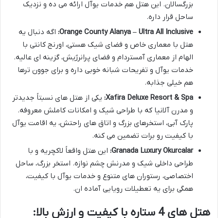
بزرگسالان. این هتل هم خدمات یوآل ارائه می ده و نزدیک
ساحل قرار داره.
Orange County Alanya – Ultra All Inclusive:
اگه دنبال یه
هتل با معماری خاص و فضای شیک هستی، اورنج کانتی با
الهام از معماری آمستردام و فضای پرانرژیش، گزینه ای عالیه.
خدمات یوآل و تفریحات شبانه خوبی داره و برای جوون ترها
هم خیلی جذابه.
Xafira Deluxe Resort & Spa:
یکی از هتل های نسبتاً جدیدتر
و مدرن آلانیا که با طراحی شیک و امکانات کاملش معروفه.
پارک آبی، استخرهای بزرگ و اتاق های راحتش، یه اقامت یوآل
با کیفیت رو برات تضمین می کنه.
Granada Luxury Okurcalar:
این هتل واقعاً لاکچریه و با
طراحی داخلی شیک و مدرنش چشم نوازه. استخر بزرگ، ساحل
اختصاصی، رستوران های متنوع و خدمات یوآل با کیفیت،
همگی برای یه تعطیلات رویایی آماده ان.
هتل های 4 ستاره با کیفیت و ارزش بالا: