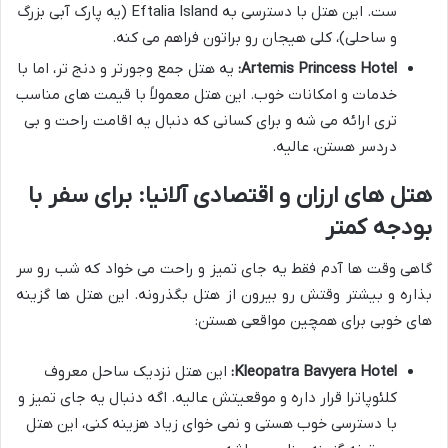
ست. این هتل با دسترسی به Eftalia Island (یه پارک آبی بزرگ
و ساحلی)، کلی هیجان رو براتون فراهم می کنه.
Artemis Princess Hotel:
یه هتل جمع وجورتر و دنج تر، اما با
خدمات و امکانات خوب. این هتل معمولاً با قیمت های مناسب
تری ارائه می شه و برای کسانی که دنبال یه اقامت راحت و بی
دردسر هستن، عالیه.
هتل های ارزان و اقتصادی آلانیا: برای سفر با
بودجه کمتر
گاهی وقت ها آدم فقط یه جای تمیز و راحت می خواد که شب رو سر
بذاره و بیشتر وقتش رو بیرون از هتل بگذرونه. این هتل ها گزینه
های خوبی برای همچین مواقعی هستن:
Kleopatra Bavyera Hotel:
این هتل نزدیک ساحل معروف
کلئوپاترا قرار داره و موقعیتش عالیه. اگه دنبال یه جای تمیز و
با دسترسی خوب هستی و نمی خوای زیاد هزینه کنی، این هتل