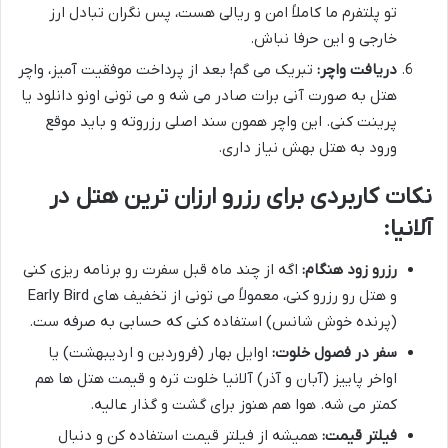
تو پلتفرم ما کاملاً امن و ریالی هست، پس نگران تبادل ارز
خارجی و این حرفا نباش.
دریافت واچر:
تبریک می گم! بعد از پرداخت موفقیت آمیز، واچر
هتل به صورت آنی برات صادر می شه و می تونی اونو دانلود یا
پرینت کنی. این واچر همون سند اصلی رزروته و باید موقع
ورود به هتل بهش نیاز داری.
نکات کاربردی برای رزرو ارزان ترین هتل در
آلانیا:
رزرو زود هنگام:
اگه از چند ماه قبل سفرت رو برنامه ریزی کنی
و هتل رو رزرو کنی، معمولاً می تونی از تخفیف های Early Bird
(پرنده خوش شانس) استفاده کنی که حسابی به صرفه ست.
سفر در فصول خلوت:
اوایل بهار (فروردین و اردیبهشت) یا
اواخر پاییز (آبان و آذر) آلانیا خلوت تره و قیمت هتل ها هم
کمتر می شه. هوا هم هنوز برای گشت و گذار عالیه.
فیلتر قیمت:
همیشه از فیلتر قیمت استفاده کن و دنبال