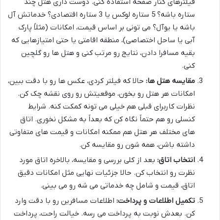
فیلترهای کنار صفحه استفاده کنی. دوست داری هتل چند
ستاره باشه؟ 5 ستاره لوکس یا 3 ستاره اقتصادی؟ خدماتش آل
باشه یا یوآل؟ می تونی بر اساس قیمت، امکانات (مثلاً پارک
آبی یا ساحل اختصاصی)، منطقه اقامتی یا حتی امتیازهایی که
بقیه مسافرا دادن، نتایج رو مرتب کنی و هتل ها رو گلچین
کنی.
مقایسه هتل ها:
حالا که فیلتر کردی، عکس ها رو با دقت ببین،
امکانات هر هتل رو بخون، موقعیتش رو روی نقشه چک کن.
نظرات کاربرای قبلی هم خیلی می تونه کمکت کنه. شرایط
کنسلی رو هم حتماً نگاه کن که بعداً به مشکل نخوری. اتاق
های مختلف هر هتل هم ممکنه امکانات و قیمت های متفاوتی
داشته باشن، همه شون رو مقایسه کن.
انتخاب اتاق:
بعد از کلی بررسی و مقایسه، بالاخره اتاق مورد
نظرت رو انتخاب کن. حالا جزئیات نهایی مثل امکانات دقیق
اتاق، قیمت و شامل چه خدماتی می شه رو می بینی.
تکمیل اطلاعات و پرداخت:
اطلاعات مسافرین رو با دقت وارد
کن. بعدش نوبت به پرداخت می رسه. خیالت راحت، پرداخت