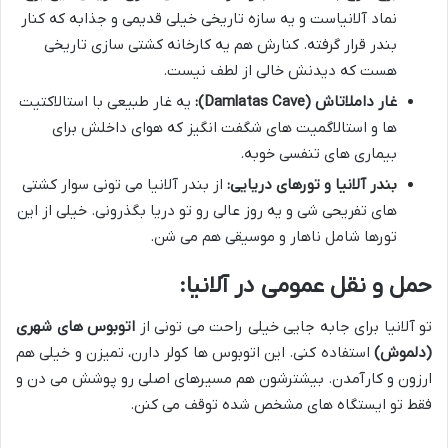
نماد آلانیاست و یه سازه تاریخی خیلی قدیمی و جذابه که کنار
بندر قرار گرفته. کنارش هم یه کارخانه کشتی سازی تاریخی
هست که دیدنش خالی از لطف نیست.
غار داملاتاش (Damlatas Cave):
یه غار طبیعی با استالاکتیت
ها و استالاگمیت های شگفت انگیز که هوای داخلش برای
بیماری های تنفسی خوبه.
بندر آلانیا و تورهای دریایی:
از بندر آلانیا می تونی سوار کشتی
های تفریحی شی و یه روز عالی رو تو دریا بگذرونی. خیلی از این
تورها شامل ناهار و موسیقی هم می شن.
حمل و نقل عمومی در آلانیا:
تو آلانیا برای جابه جایی خیلی راحت می تونی از
اتوبوس های شهری
(دلموش)
استفاده کنی. این اتوبوس ها کولر دارن، تمیزن و خیلی هم
ارزون و کارآمدن. بیشترشون هم مسیرهای اصلی رو پوشش می دن و
فقط تو ایستگاه های مشخص شده توقف می کنن.