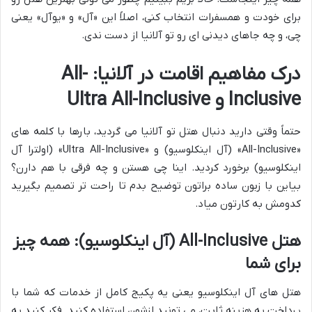
برای خودت و همسفرات انتخاب کنی، اصلاً این «آل» و «یوآل» یعنی
چی، و چه جاهای دیدنی ای رو تو آلانیا از دست ندی.
درک مفاهیم اقامت در آلانیا: All-
Inclusive و Ultra All-Inclusive
حتماً وقتی دارید دنبال هتل تو آلانیا می گردید، بارها با کلمه های
«All-Inclusive» (آل اینکلوسیو) و «Ultra All-Inclusive» (اولترا آل
اینکلوسیو) برخورد کردید. اینا چی هستن و چه فرقی با هم دارن؟
بیاین با زبون ساده براتون توضیح بدم تا راحت تر تصمیم بگیرید
کدومش به کارتون میاد.
هتل All-Inclusive (آل اینکلوسیو): همه چیز
برای شما
هتل های آل اینکلوسیو یعنی یه پکیج کامل از خدمات که شما با
پرداخت یه هزینه ثابت، می تونید ازشون استفاده کنید. فکر کنید یه