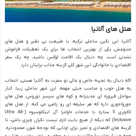
هتل های آلانیا
آلانیا، این نگین ساحلی ترکیه، با طبیعت بی نظیر و هتل های
متنوعش، یکی از بهترین انتخاب ها برای یک تعطیلات فراموش
نشدنی است. چه دنبال یک اقامت لوکس باشید، چه یک سفر
اقتصادی یا خانوادگی، این شهر کلی گزینه جذاب برایتان دارد.
اگه دنبال یه تجربه خاص و عالی تو سفرت به آلانیا هستی، انتخاب
یه هتل خوب و مناسب خیلی مهمه. این شهر ساحلی زیبا، کنار
سواحل فیروزه ای مدیترانه و کوه های سرسبز توروس، هتل های
جورواجوری داره که هر سلیقه ای رو راضی می کنه. از هتل های
لاکچری 5 ستاره با خدمات «اولترا آل اینکلوسیو» (Ultra All-
Inclusive) که دیگه از هیچ بابت لازم نیست نگران چیزی باشی، تا
گزینه های اقتصادی و تمیز برای اونایی که بودجه شون محدودتره.
همه چیز اینجاست! حالا بریم ببینیم چطور می تونی بهترین هتل رو