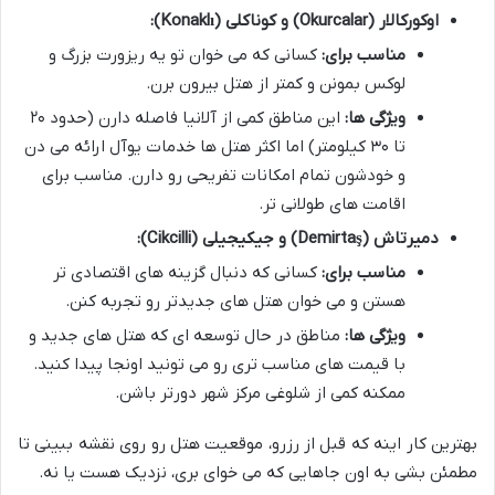
اوکورکالار (Okurcalar) و کوناکلی (Konaklı):
مناسب برای:
کسانی که می خوان تو یه ریزورت بزرگ و
لوکس بمونن و کمتر از هتل بیرون برن.
ویژگی ها:
این مناطق کمی از آلانیا فاصله دارن (حدود ۲۰
تا ۳۰ کیلومتر) اما اکثر هتل ها خدمات یوآل ارائه می دن
و خودشون تمام امکانات تفریحی رو دارن. مناسب برای
اقامت های طولانی تر.
دمیرتاش (Demirtaş) و جیکیجیلی (Cikcilli):
مناسب برای:
کسانی که دنبال گزینه های اقتصادی تر
هستن و می خوان هتل های جدیدتر رو تجربه کنن.
ویژگی ها:
مناطق در حال توسعه ای که هتل های جدید و
با قیمت های مناسب تری رو می تونید اونجا پیدا کنید.
ممکنه کمی از شلوغی مرکز شهر دورتر باشن.
بهترین کار اینه که قبل از رزرو، موقعیت هتل رو روی نقشه ببینی تا
مطمئن بشی به اون جاهایی که می خوای بری، نزدیک هست یا نه.