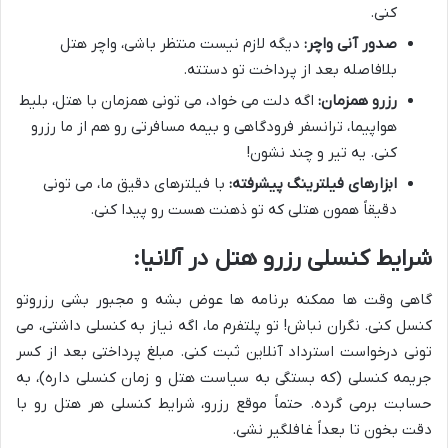
کنی.
صدور آنی واچر:
دیگه لازم نیست منتظر باشی، واچر هتل
بلافاصله بعد از پرداخت تو دستته.
رزرو همزمان:
اگه دلت می خواد، می تونی همزمان با هتل، بلیط
هواپیما، ترانسفر فرودگاهی و بیمه مسافرتی رو هم از ما رزرو
کنی. یه تیر و چند نشون!
ابزارهای فیلترینگ پیشرفته:
با فیلترهای دقیق ما، می تونی
دقیقاً همون هتلی که تو ذهنت هست رو پیدا کنی.
شرایط کنسلی رزرو هتل در آلانیا:
گاهی وقت ها ممکنه برنامه ها عوض بشه و مجبور بشی رزروتو
کنسل کنی. نگران نباش! تو پلتفرم ما، اگه نیاز به کنسلی داشتی، می
تونی درخواست استرداد آنلاین ثبت کنی. مبلغ پرداختی بعد از کسر
جریمه کنسلی (که بستگی به سیاست هتل و زمان کنسلی داره)، به
حسابت برمی گرده. حتماً موقع رزرو، شرایط کنسلی هر هتل رو با
دقت بخون تا بعداً غافلگیر نشی.