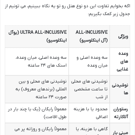
اگه بخوایم تفاوت این دو نوع هتل رو تو یه نگاه ببینیم، می تونیم از
جدول زیر کمک بگیریم:
ALL-INCLUSIVE
ULTRA ALL-INCLUSIVE (یوآل
ویژگی
(آل اینکلوسیو)
اینکلوسیو)
وعده
سه وعده اصلی و
سه وعده اصلی، میان وعده،
های
میان وعده
اسنک های ۲۴ ساعته
غذایی
نوشیدنی های محلی
نوشیدنی های محلی و بین
نوشیدنی
تا ساعت مشخصی
المللی (برندهای معروف) به
ها
از شب
صورت ۲۴ ساعته
رستوران
محدود یا با هزینه
معمولاً رایگان (یک یا چند بار در
آلاکارته
اضافی
طول اقامت)
گاهی با هزینه، یا
معمولاً رایگان و روزانه پر می
مینی بار