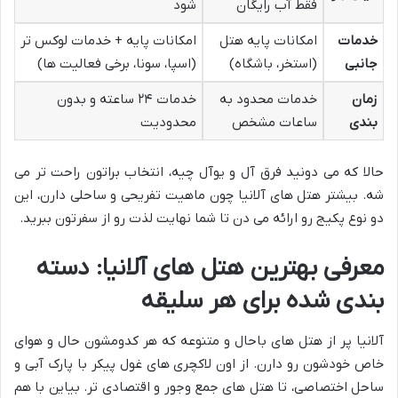
فقط آب رایگان
شود
خدمات
امکانات پایه هتل
امکانات پایه + خدمات لوکس تر
جانبی
(استخر، باشگاه)
(اسپا، سونا، برخی فعالیت ها)
زمان
خدمات محدود به
خدمات ۲۴ ساعته و بدون
بندی
ساعات مشخص
محدودیت
حالا که می دونید فرق آل و یوآل چیه، انتخاب براتون راحت تر می
شه. بیشتر هتل های آلانیا چون ماهیت تفریحی و ساحلی دارن، این
دو نوع پکیج رو ارائه می دن تا شما نهایت لذت رو از سفرتون ببرید.
معرفی بهترین هتل های آلانیا: دسته
بندی شده برای هر سلیقه
آلانیا پر از هتل های باحال و متنوعه که هر کدومشون حال و هوای
خاص خودشون رو دارن. از اون لاکچری های غول پیکر با پارک آبی و
ساحل اختصاصی، تا هتل های جمع وجور و اقتصادی تر. بیاین با هم