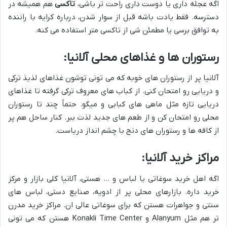
اگه عجله داری یا دوست داری راحت تر باشی،
تاکسی
هم همیشه در
دسترسه. فقط یادت باشه قبل از سوار شدن، درباره کرایه با راننده
به توافق برسی یا مطمئن شی از تاکسی متر استفاده می کنه.
رستوران ها و غذاهای محلی آلانیا:
آلانیا پر از رستوران های خوبه که می تونی توشون غذاهای لذیذ ترکی
و دریایی رو امتحان کنی. از کباب های معروف ترکی گرفته تا غذاهای
دریایی تازه مثل ماهی های کبابی و میگو. حتماً چند تا رستوران
محلی رو امتحان کن و از طعم های جدید لذت ببر. کنار ساحل هم پر
از کافه ها و رستوران های دنج با چشم انداز دریاست.
مراکز خرید آلانیا:
اگه اهل خرید سوغاتی یا لباس و … هستی، آلانیا کلی بازار و مرکز
خرید داره. بازارهای محلی پر از ادویه، صنایع دستی، لباس های
سنتی و جواهرات هستن که برای سوغاتی عالی ان. مراکز خرید مدرن
تر هم مثل Alanyum و Konakli Time Center هستن که می تونی