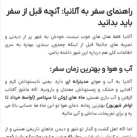
راهنمای سفر به آلانیا: آنچه قبل از سفر
باید بدانید
آلانیا فقط هتل های خوب نیست، خودش یه شهر پر از دیدنی و
تجربه های جالبه! قبل از اینکه چمدون ببندی، بهتره یه سری
اطلاعات کلی هم درباره این شهر داشته باشی.
آب و هوا و بهترین زمان سفر:
آلانیا یه آب و هوای
مدیترانه ای
داره. یعنی تابستوناش گرم و
آفتابی و خشک، و زمستوناش معتدل و بارونیه. اگه عاشق آفتاب
گرفتن و آب بازی هستی،
ماه های ژوئن تا سپتامبر (اواسط خرداد تا
اواخر شهریور)
بهترین زمانه. دمای هوا تو این ماه ها حسابی بالا می
ره و برای تفریحات ساحلی و آبی عالیه.
اما اگه اهل گشت و گذار تو شهر و دیدن جاهای تاریخی هستی و از
شلوغی و گرمای زیاد فراری،
بهار (فروردین و اردیبهشت) و پاییز (مهر