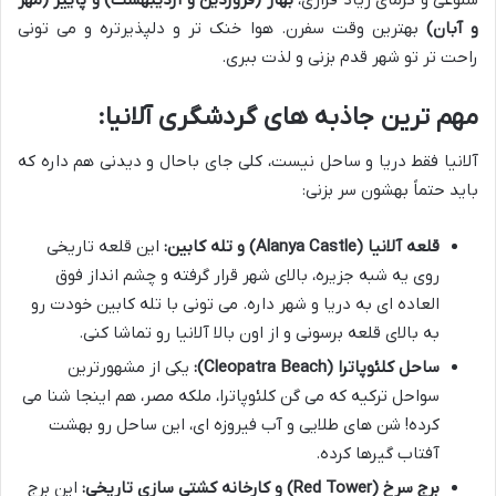
و آبان)
بهترین وقت سفرن. هوا خنک تر و دلپذیرتره و می تونی
راحت تر تو شهر قدم بزنی و لذت ببری.
مهم ترین جاذبه های گردشگری آلانیا:
آلانیا فقط دریا و ساحل نیست، کلی جای باحال و دیدنی هم داره که
باید حتماً بهشون سر بزنی:
قلعه آلانیا (Alanya Castle) و تله کابین:
این قلعه تاریخی
روی یه شبه جزیره، بالای شهر قرار گرفته و چشم انداز فوق
العاده ای به دریا و شهر داره. می تونی با تله کابین خودت رو
به بالای قلعه برسونی و از اون بالا آلانیا رو تماشا کنی.
ساحل کلئوپاترا (Cleopatra Beach):
یکی از مشهورترین
سواحل ترکیه که می گن کلئوپاترا، ملکه مصر، هم اینجا شنا می
کرده! شن های طلایی و آب فیروزه ای، این ساحل رو بهشت
آفتاب گیرها کرده.
برج سرخ (Red Tower) و کارخانه کشتی سازی تاریخی:
این برج