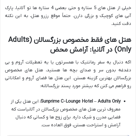
خیلی از هتل های 5 ستاره و حتی بعضی 4 ستاره ها تو آلانیا، پارک
آبی های کوچیک و بزرگی دارن. حتماً موقع رزرو هتل، به این نکته
دقت کنید.
هتل های فقط مخصوص بزرگسالان (Adults
Only) در آلانیا: آرامش محض
اگه دنبال یه سفر رمانتیک با همسرتون یا یه تعطیلات آروم و بی
دغدغه بدون سر و صدای بچه ها هستید، هتل های مخصوص
بزرگسالان بهترین گزینه هستن. این هتل ها فضای آروم و امکاناتی
رو فراهم می کنن که بیشتر مورد پسند بزرگسالانه:
Sunprime C-Lounge Hotel – Adults Only:
این هتل یکی از
معروف ترین هتل های مخصوص بزرگسالان در آلانیاست که
فضایی مدرن و شیک داره. برای زوج ها و کسانی که دنبال
آرامش و استراحت هستن، فوق العاده ست.