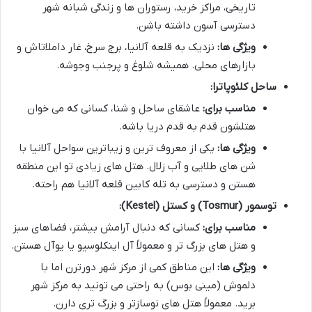
تاریخی، مراکز خرید، رستوران ها و زندگی شبانه شهر
دسترسی آسون داشته باشن.
ویژگی ها:
نزدیک به قلعه آلانیا، برج سرخ، غار داملاتاش و
بازارهای محلی. همیشه شلوغ و پرجنب وجوشه.
ساحل کلئوپاترا:
مناسب برای:
عاشقای ساحل و شنا، کسانی که می خوان
هتلشون قدم به قدم دریا باشه.
ویژگی ها:
یکی از معروف ترین و زیباترین سواحل آلانیا با
شن های طلایی و آب زلال. هتل های زیادی تو این منطقه
هستن و دسترسی به تله کابین قلعه آلانیا هم راحته.
توسمور (Tosmur) و کستل (Kestel):
مناسب برای:
کسانی که دنبال آرامش بیشتر، فضاهای سبز
و هتل های بزرگ تر و معمولاً آل اینکلوسیو یا یوآل هستن.
ویژگی ها:
این مناطق کمی از مرکز شهر دورترن اما با
دلموش (مینی بوس) به راحتی می تونید به مرکز شهر
برید. معمولاً هتل های نوسازتر و بزرگ تری دارن.