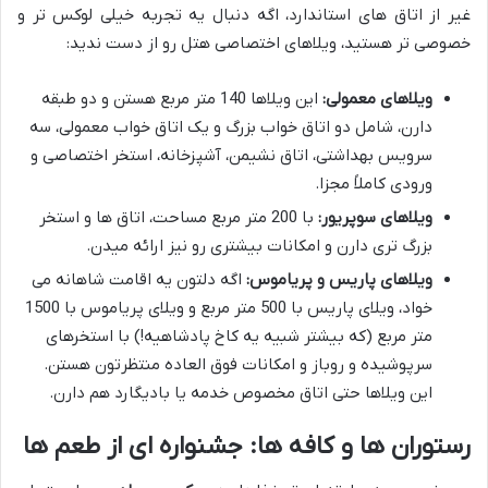
غیر از اتاق های استاندارد، اگه دنبال یه تجربه خیلی لوکس تر و
خصوصی تر هستید، ویلاهای اختصاصی هتل رو از دست ندید:
ویلاهای معمولی:
این ویلاها 140 متر مربع هستن و دو طبقه
دارن، شامل دو اتاق خواب بزرگ و یک اتاق خواب معمولی، سه
سرویس بهداشتی، اتاق نشیمن، آشپزخانه، استخر اختصاصی و
ورودی کاملاً مجزا.
ویلاهای سوپریور:
با 200 متر مربع مساحت، اتاق ها و استخر
بزرگ تری دارن و امکانات بیشتری رو نیز ارائه میدن.
ویلاهای پاریس و پریاموس:
اگه دلتون یه اقامت شاهانه می
خواد، ویلای پاریس با 500 متر مربع و ویلای پریاموس با 1500
متر مربع (که بیشتر شبیه یه کاخ پادشاهیه!) با استخرهای
سرپوشیده و روباز و امکانات فوق العاده منتظرتون هستن.
این ویلاها حتی اتاق مخصوص خدمه یا بادیگارد هم دارن.
رستوران ها و کافه ها: جشنواره ای از طعم ها