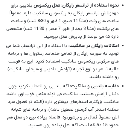
نحوه استفاده از ترانسفر رایگان:
هتل ریکسوس بلدیبی
برای
مهموناش ترانسفر رایگان به ریکسوس سانگیت داره. معمولاً
ساعت های رفت (مثلاً 11 صبح، 1 ظهر و 8:30 شب) و ساعت
های برگشت (مثلاً 3 بعد از ظهر، 7 عصر و 11:30 شب) مشخصی
داره که می تونید از پذیرش هتل بپرسید.
امکانات رایگان در سانگیت:
با استفاده از این ترانسفر، شما می
تونید به صورت رایگان از تمامی خدمات، رستوران ها و برنامه
های سرگرمی ریکسوس سانگیت استفاده کنید. این یه فرصت
عالیه تا هر دو نوع تجربه (آرامش بلدیبی و هیجان سانگیت)
رو داشته باشید.
مقایسه بلدیبی و سانگیت:
اگه بلدیبی رو انتخاب کردید چون
دنبال آرامش هستید، سانگیت می تونه مکمل خوب اون باشه.
سانگیت بزرگتره، استخرهای بیشتری داره (البته تو فصول سرد
ممکنه استخر آب گرمش تعطیل باشه)، و برنامه های شبانه
اش معمولاً فعال تر و پرشورتره. فاصله پیاده بین دو هتل هم
حدود 15 دقیقه است، اگه اهل پیاده روی هستید.