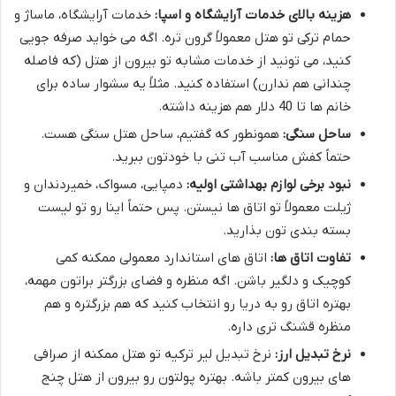
هزینه بالای خدمات آرایشگاه و اسپا:
خدمات آرایشگاه، ماساژ و
حمام ترکی تو هتل معمولاً گرون تره. اگه می خواید صرفه جویی
کنید، می تونید از خدمات مشابه تو بیرون از هتل (که فاصله
چندانی هم ندارن) استفاده کنید. مثلاً یه سشوار ساده برای
خانم ها تا 40 دلار هم هزینه داشته.
ساحل سنگی:
همونطور که گفتیم، ساحل هتل سنگی هست.
حتماً کفش مناسب آب تنی با خودتون ببرید.
نبود برخی لوازم بهداشتی اولیه:
دمپایی، مسواک، خمیردندان و
ژیلت معمولاً تو اتاق ها نیستن. پس حتماً اینا رو تو لیست
بسته بندی تون بذارید.
تفاوت اتاق ها:
اتاق های استاندارد معمولی ممکنه کمی
کوچیک و دلگیر باشن. اگه منظره و فضای بزرگتر براتون مهمه،
بهتره اتاق رو به دریا رو انتخاب کنید که هم بزرگتره و هم
منظره قشنگ تری داره.
نرخ تبدیل ارز:
نرخ تبدیل لیر ترکیه تو هتل ممکنه از صرافی
های بیرون کمتر باشه. بهتره پولتون رو بیرون از هتل چنج