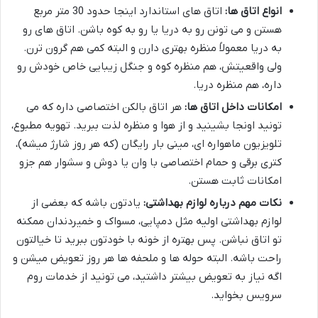
انواع اتاق ها:
اتاق های استاندارد اینجا حدود 30 متر مربع
هستن و می تونن رو به دریا یا رو به کوه باشن. اتاق های رو
به دریا معمولاً منظره بهتری دارن و البته کمی هم گرون ترن.
ولی واقعیتش، هم منظره کوه و جنگل زیبایی خاص خودش رو
داره، هم منظره دریا.
امکانات داخل اتاق ها:
هر اتاق بالکن اختصاصی داره که می
تونید اونجا بشینید و از هوا و منظره لذت ببرید. تهویه مطبوع،
تلویزیون ماهواره ای، مینی بار رایگان (که هر روز شارژ میشه)،
کتری برقی و حمام اختصاصی با وان یا دوش و سشوار هم جزو
امکانات ثابت هستن.
نکات مهم درباره لوازم بهداشتی:
یادتون باشه که بعضی از
لوازم بهداشتی اولیه مثل دمپایی، مسواک و خمیردندان ممکنه
تو اتاق نباشن. پس بهتره از خونه با خودتون ببرید تا خیالتون
راحت باشه. البته حوله ها و ملحفه ها هر روز تعویض میشن و
اگه نیاز به تعویض بیشتر داشتید، می تونید از خدمات روم
سرویس بخواید.