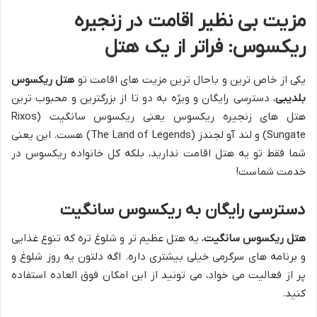
مزیت بی نظیر اقامت در زنجیره
ریکسوس: فراتر از یک هتل
یکی از خاص ترین و باحال ترین مزیت های اقامت تو
هتل ریکسوس
بلدیبی
، دسترسی رایگان و ویژه به دو تا از بزرگترین و محبوب ترین
هتل های زنجیره ریکسوس یعنی ریکسوس سانگیت (Rixos
Sungate) و لند آو لجندز (The Land of Legends) هست. این یعنی
شما فقط تو یه هتل اقامت ندارید، بلکه کل خانواده ریکسوس در
خدمت شماست!
دسترسی رایگان به ریکسوس سانگیت
هتل ریکسوس سانگیت
، یه هتل عظیم تر و شلوغ تره که تنوع غذایی
و برنامه های سرگرمی خیلی بیشتری داره. اگه دلتون یه روز شلوغ و
پر از فعالیت می خواد، می تونید از این امکان فوق العاده استفاده
کنید.