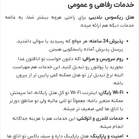
خدمات رفاهی و عمومی
هتل ریکسوس بلدیبی
برای راحتی هرچه بیشتر شما، یه عالمه
خدمات دیگه هم ارائه میده:
پذیرش 24 ساعته:
هر موقع که رسیدید یا سوالی داشتید،
پرسنل پذیرش آماده پاسخگویی هستن.
روم سرویس و صرافی:
اگه دلتون خواست تو اتاقتون غذا
بخورید یا پولتون رو تبدیل کنید، این خدمات هم مهیاست.
البته نرخ تبدیل ارز تو هتل ممکنه کمی پایین تر از بیرون
باشه.
Wi-Fi رایگان:
اینترنت Wi-Fi تو کل هتل رایگانه، اما سرعتش
ممکنه متغیر باشه؛ معمولاً تو لابی عالیه ولی تو مناطق دورتر
یا اتاق ها کمی ضعیف تر میشه.
خدمات لاندری و اتوکشی:
این خدمات هم با هزینه جداگانه
انجام میشه.
امنیت و پارکینگ:
هتل پارکینگ داره و سیف باکس تو اتاق ها