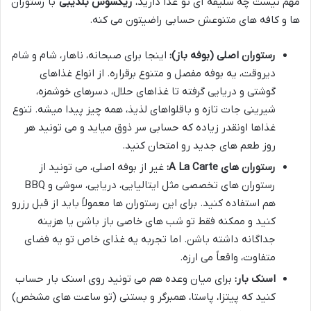
مهم نیست چه سلیقه ای تو غذا دارید،
ریکسوس بلدیبی
با رستوران
ها و کافه های متنوعش حسابی راضیتون می کنه.
رستوران اصلی (بوفه باز):
اینجا برای صبحانه، ناهار، شام و شام
دیروقت، یه بوفه مفصل و متنوع برقراره. از انواع غذاهای
گوشتی و دریایی گرفته تا غذاهای حلال، دسرهای خوشمزه،
شیرینی جات تازه و باقلواهای لذیذ، همه چیز پیدا میشه. تنوع
غذاها اونقدر زیاده که حسابی سر ذوق میاید و می تونید هر
روز طعم های جدید رو امتحان کنید.
رستوران های A La Carte:
غیر از بوفه اصلی، می تونید از
رستوران های تخصصی مثل ایتالیایی، دریایی، سوشی و BBQ
هم استفاده کنید. برای این رستوران ها معمولاً باید از قبل رزرو
کنید و ممکنه فقط تو شب های خاصی باز باشن یا هزینه
جداگانه داشته باشن. اما تجربه یه غذای خاص تو یه فضای
متفاوت، واقعاً می ارزه.
اسنک بار:
برای میان وعده هم می تونید روی اسنک بار حساب
کنید که پیتزا، پاستا، همبرگر و بستنی (تو ساعت های مشخص)