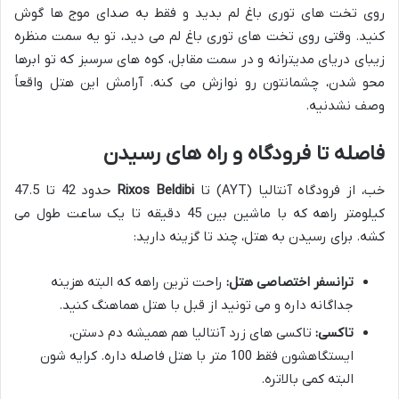
روی تخت های توری باغ لم بدید و فقط به صدای موج ها گوش
کنید. وقتی روی تخت های توری باغ لم می دید، تو یه سمت منظره
زیبای دریای مدیترانه و در سمت مقابل، کوه های سرسبز که تو ابرها
محو شدن، چشمانتون رو نوازش می کنه. آرامش این هتل واقعاً
وصف نشدنیه.
فاصله تا فرودگاه و راه های رسیدن
خب، از فرودگاه آنتالیا (AYT) تا
Rixos Beldibi
حدود 42 تا 47.5
کیلومتر راهه که با ماشین بین 45 دقیقه تا یک ساعت طول می
کشه. برای رسیدن به هتل، چند تا گزینه دارید:
ترانسفر اختصاصی هتل:
راحت ترین راهه که البته هزینه
جداگانه داره و می تونید از قبل با هتل هماهنگ کنید.
تاکسی:
تاکسی های زرد آنتالیا هم همیشه دم دستن،
ایستگاهشون فقط 100 متر با هتل فاصله داره. کرایه شون
البته کمی بالاتره.