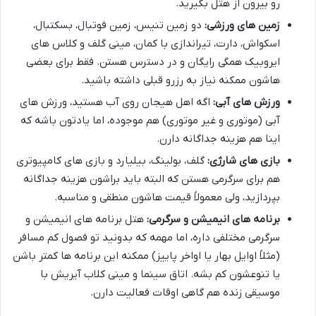
رو بیرون از هتل بگیرید.
زمین های ورزشی:
دو زمین تنیس، زمین فوتبال، بسکتبال،
اسکواش، دارت، تیراندازی با کمان، مینی گلف و کلاس های
ایروبیک همگی رایگان و در دسترس هستن. فقط برای بعضی
هاشون ممکنه نیاز به رزرو قبلی داشته باشید.
ورزش های آبی:
اگه اهل هیجان روی آب هستید، ورزش های
آبی (موتوری و غیر موتوری) هم موجوده، اما یادتون باشه که
اینا هم هزینه جداگانه دارن.
بازی های شارژی:
گلف، بولینگ، بیلیارد و بازی های کامپیوتری
هم برای سرگرمی هستن که البته باید براشون هزینه جداگانه
بپردازید، ولی معمولاً قیمت هاشون منطقی و مناسبه.
برنامه های انیمیشن و سرگرمی:
هتل برنامه های انیمیشن و
سرگرمی مختلفی داره، اما مهمه که بدونید تو فصول کم مسافر
(مثلاً اوایل بهار یا اواخر پاییز) ممکنه این برنامه ها کمتر باشن
یا تنوعشون کم بشه. اتاق سینما و مینی کلاب آیریش با
موسیقی زنده هم گاهی اوقات فعالیت دارن.