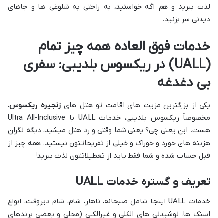
لذت ببرید و هم اگه خواستید، به راحتی به شلوغی ها و جاهای
دیدنی سر بزنید.
خدمات فوق العاده همه چیز تمام
(UALL) در ریکسوس بلدیبی: سفری
بی دغدغه
یکی از بزرگترین مزیت های اقامت تو هتل های
زنجیره ریکسوس
،
مخصوصاً ریکسوس بلدیبی، خدمات UALL یا Ultra All-Inclusive
هست. این یعنی چی؟ یعنی شما وقتی وارد هتل میشید، دیگه نگران
هزینه های خورد و خوراک و خیلی از تفریحاتتون نیستید. همه چیز از
قبل حساب شده و شما فقط باید از تعطیلاتتون لذت ببرید!
تعریف و گستره خدمات UALL
خدمات UALL اینجا شامل صبحانه، ناهار، شام، شام دیروقت، انواع
اسنک ها، نوشیدنی های الکلی و غیرالکلی (محلی و بعضی برندهای