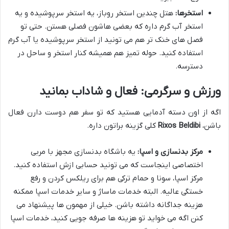
استخرها:
هتل چندین استخر روباز، یه استخر سرپوشیده و یه
استخر آب گرم داره که بعضی هاشون فصلی هستن. حتی تو
فصل های خنک تر هم می تونید از استخر سرپوشیده یا آب گرم
استفاده کنید. حوله تمیز هم همیشه کنار استخر و ساحل در
دسترسه.
ورزش و سرگرمی: فعال و شاداب بمانید
اگه از اون دسته آدمایی هستید که تو سفر هم دوست دارن فعال
باشن،
Rixos Beldibi
کلی گزینه براتون داره.
مرکز بدنسازی و اسپا:
یه باشگاه بدنسازی مجهز با مربی
اختصاصی اینجاست که می تونید حسابی ازش استفاده کنید.
مرکز اسپا، سونا و حمام ترکی هم برای ریلکس کردن و رفع
خستگی عالیه. البته خدمات ماساژ و سایر خدمات اسپا ممکنه
هزینه جداگانه داشته باشن. خیلی از مهمون ها پیشنهاد می
کنن اگه می خواید تو هزینه ها صرفه جویی کنید، خدمات اسپا