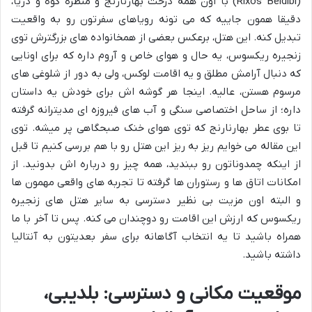
(Rixos Beldibi) با اون همه درخت بهارنارنج و منظره کوه و دریا،
دقیقا همون جاییه که می تونه رویاهای سفرتون رو به واقعیت
تبدیل کنه. این هتل، برعکس بعضی از همخانواده های بزرگترش توی
زنجیره ریکسوس، یه حال و هوای خاص و آروم داره که برای اونایی
که دنبال آرامش مطلق و یه اقامت لوکس، ولی به دور از شلوغی های
مرسوم هستن، عالیه. اینجا هر گوشه اش برای خودش یه داستان
داره؛ از ساحل اختصاصی سنگی و آب های فیروزه ای مدیترانه گرفته
تا بوی عطر بهارنارنج که توی هوای خنک صبحگاهی پر میشه. توی
این مقاله می خوایم ریز به ریز این هتل رو با هم بررسی کنیم تا قبل
از اینکه چمدوناتون رو ببندید، همه چیز رو درباره اش بدونید. از
امکانات اتاق ها و رستوران ها گرفته تا تجربه های واقعی مهمون ها
و البته اون مزیت بی نظیر دسترسی به سایر هتل های زنجیره
ریکسوس که ارزش این اقامت رو دوچندان می کنه. پس تا آخر با ما
همراه باشید تا یه انتخاب آگاهانه برای سفر بعدیتون به آنتالیا
داشته باشید.
موقعیت مکانی و دسترسی: بلدیبی،