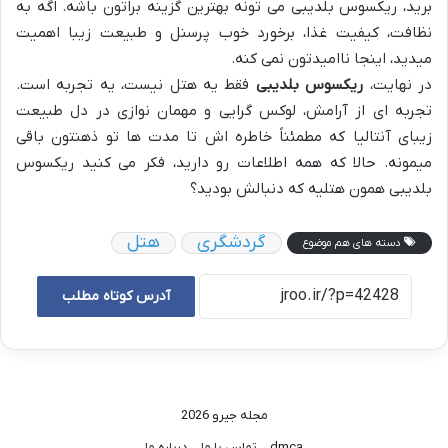
برید، ریکسوس بلدیبی می تونه بهترین گزینه براتون باشه. اگه به
نظافت، کیفیت غذا، برخورد خوب پرسنل و طبیعت زیبا اهمیت
میدید، اینجا ناامیدتون نمی کنه.
در نهایت،
ریکسوس بلدیبی
فقط یه هتل نیست، یه تجربه است.
تجربه ای از آرامش، لوکس گرایی و مهمان نوازی در دل طبیعت
زیبای آنتالیا که مطمئناً خاطره اش تا مدت ها تو ذهنتون باقی
میمونه. حالا که همه اطلاعات رو دارید، فکر می کنید ریکسوس
بلدیبی همون هتلیه که دنبالش بودید؟
گردشگری
هتل
دسته های هم موضوع
آدرس کوتاه مطلب
مجله جیرو 2026
dmca
تماس با ما
درباره ما