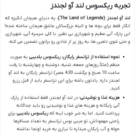
تجربه ریکسوس لند آو لجندز
لند آو لجندز (The Land of Legends)
، یه دنیای هیجان انگیزه که
انگار فقط برای بچه ها و البته بزرگسالان عاشق هیجان ساخته شده!
این پارک آبی عظیم و شهربازی بی نظیر، با کلی سرسره آبی، شهربازی،
و حتی شوی دلفین ها، یه روز پر از شادی رو براتون تضمین می کنه.
نحوه استفاده از ترانسفر رایگان:
ریکسوس بلدیبی
به صورت
منظم (مثلاً روزهای جمعه، شنبه، دوشنبه و چهارشنبه با رفت
ساعت 10 صبح و برگشت 4:30 عصر) ترانسفر رایگان به لند آو
لجندز داره. یادتون باشه برای این ترانسفر باید از قبل رزرو
کنید.
هزینه غذا و نوشیدنی:
در لند آو لجندز، فقط استفاده از پارک
آبی رایگانه و هزینه های غذا و نوشیدنی رو باید جداگانه
پرداخت کنید. اما یه خبر خوب اینه که
ریکسوس بلدیبی
برای
راحتی مهموناش، تو مینی بوس ترانسفر به تعداد مسافرها
حوله و آب رایگان میذاره تا نیازی به خرید اونجا نداشته