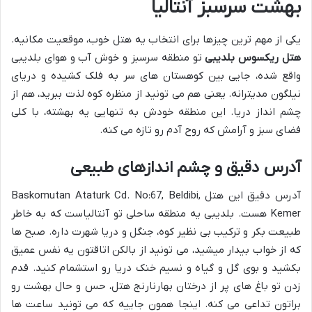
بهشت سرسبز آنتالیا
یکی از مهم ترین چیزها برای انتخاب یه هتل خوب، موقعیت مکانیه.
هتل ریکسوس بلدیبی
تو منطقه سرسبز و خوش آب و هوای بلدیبی
واقع شده، جایی بین کوهستان های سر به فلک کشیده و دریای
نیلگون مدیترانه. یعنی هم می تونید از منظره کوه لذت ببرید، هم از
چشم انداز دریا. این منطقه خودش به تنهایی یه بهشته، با کلی
فضای سبز و آرامش که روح آدم رو تازه می کنه.
آدرس دقیق و چشم اندازهای طبیعی
آدرس دقیق این هتل Baskomutan Ataturk Cd. No:67, Beldibi,
Kemer هست. بلدیبی یه منطقه ساحلی تو آنتالیاست که به خاطر
طبیعت بکر و ترکیب بی نظیر کوه، جنگل و دریا شهرت داره. صبح ها
که از خواب بیدار میشید، می تونید از بالکن اتاقتون یه نفس عمیق
بکشید و بوی گل و گیاه و نسیم خنک دریا رو استشمام کنید. قدم
زدن تو باغ های پر از درختان بهارنارنج هتل، حس و حال بهشت رو
براتون تداعی می کنه. اینجا همون جاییه که می تونید ساعت ها