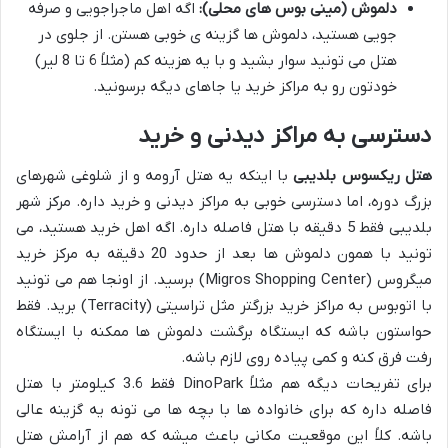
دلموش (مینی بوس های محلی):
اگه اهل ماجراجویی و صرفه
جویی هستید، دلموش ها گزینه ی خوبی هستن. از جلوی در
هتل می تونید سوار بشید و با یه هزینه کم (مثلاً 6 تا 8 لیر)
خودتون رو به مراکز خرید یا جاهای دیگه برسونید.
دسترسی به مراکز دیدنی و خرید
هتل ریکسوس بلدیبی
با اینکه یه هتل آرومه و از شلوغی شهرهای
بزرگ دوره، اما دسترسی خوبی به مراکز دیدنی و خرید داره. مرکز شهر
بلدیبی فقط 5 دقیقه با هتل فاصله داره. اگه اهل خرید هستید، می
تونید با همون دلموش ها بعد از حدود 20 دقیقه به مرکز خرید
میگروس (Migros Shopping Center) برسید. از اونجا هم می تونید
با اتوبوس به مراکز خرید بزرگتر مثل تراسیتی (Terracity) برید. فقط
حواستون باشه که ایستگاه برگشت دلموش ها ممکنه با ایستگاه
رفت فرق کنه و کمی پیاده روی لازم باشه.
برای تفریحات دیگه هم مثلاً DinoPark فقط 3.6 کیلومتر با هتل
فاصله داره که برای خانواده ها با بچه ها می تونه یه گزینه عالی
باشه. کلاً این موقعیت مکانی باعث میشه که هم از آرامش هتل