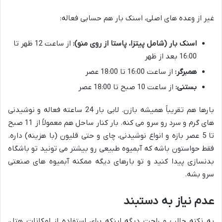
غیر از وعده های اصلی، اسنک بار هم حسابی فعاله:
اسنک بار (شامل پیتزا، پاستا از روی منو):
از ساعت 12 ظهر تا
16:00 بعد از ظهر
همبرگر:
از ساعت 16:00 تا 18:00 عصر
بستنی:
از ساعت 10 صبح تا 18:00 عصر
بارها هم تقریباً همیشه بازن. لابی بار 24 ساعته فعاله و نوشیدنی
های گرم و سرد رو سرو می کنه. بار کنار ساحل هم معمولاً از 11 صبح
تا 5 عصر بازه و انواع نوشیدنی، چای و حتی قلیون (با هزینه) داره.
فقط حواستون باشه که آبمیوه طبیعی رو بیشتر می تونید تو باشگاه
بدنسازی پیدا کنید و تو بارهای دیگه ممکنه آبمیوه های صنعتی
سرو بشه.
عدم نیاز به دستبند
یه نکته جالب و راحت دیگه اینکه برای استفاده از امکانات هتل،