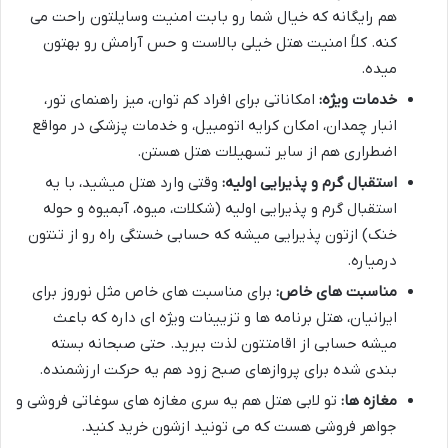
هم رایگانه که خیال شما رو بابت امنیت وسایلتون راحت می
کنه. کلاً امنیت هتل خیلی بالاست و حس آرامش رو بهتون
میده.
خدمات ویژه:
امکاناتی برای افراد کم توان، میز راهنمای تور،
انبار چمدان، امکان کرایه اتومبیل، و خدمات پزشکی در مواقع
اضطراری هم از سایر تسهیلات هتل هستن.
استقبال گرم و پذیرایی اولیه:
وقتی وارد هتل میشید، با یه
استقبال گرم و پذیرایی اولیه (شکلات، میوه، آبمیوه و حوله
خنک) ازتون پذیرایی میشه که حسابی خستگی راه رو از تنتون
درمیاره.
مناسبت های خاص:
برای مناسبت های خاص مثل نوروز برای
ایرانیان، هتل برنامه ها و تزیینات ویژه ای داره که باعث
میشه حسابی از اقامتتون لذت ببرید. حتی صبحانه بسته
بندی شده برای پروازهای صبح زود هم یه حرکت ارزشمنده.
مغازه ها:
تو لابی هتل هم یه سری مغازه های سوغاتی فروشی و
جواهر فروشی هست که می تونید ازشون خرید کنید.