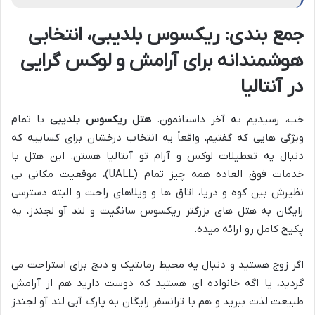
جمع بندی: ریکسوس بلدیبی، انتخابی
هوشمندانه برای آرامش و لوکس گرایی
در آنتالیا
خب، رسیدیم به آخر داستانمون.
هتل ریکسوس بلدیبی
با تمام
ویژگی هایی که گفتیم، واقعاً یه انتخاب درخشان برای کساییه که
دنبال یه تعطیلات لوکس و آرام تو آنتالیا هستن. این هتل با
خدمات فوق العاده همه چیز تمام (UALL)، موقعیت مکانی بی
نظیرش بین کوه و دریا، اتاق ها و ویلاهای راحت و البته دسترسی
رایگان به هتل های بزرگتر ریکسوس سانگیت و لند آو لجندز، یه
پکیج کامل رو ارائه میده.
اگر زوج هستید و دنبال یه محیط رمانتیک و دنج برای استراحت می
گردید، یا اگه خانواده ای هستید که دوست دارید هم از آرامش
طبیعت لذت ببرید و هم با ترانسفر رایگان به پارک آبی لند آو لجندز