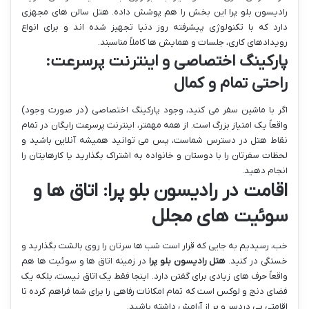
رادیسون بلو پرا این بخش را هم پوشش داده. هتل سالن های مجهزی
دارد که با تکنولوژی پیشرفته روز دنیا تجهیز شده اند و برای انواع
رویدادهای کاری، جلسات و همایش ها کاملاً مناسبند.
پارکینگ اختصاصی و اینترنت پرسرعت:
راحتی تمام و کمال
اگر با ماشین سفر می کنید، وجود پارکینگ اختصاصی (در صورت وجود)
واقعاً یک امتیاز بزرگ است. از همه مهمتر، اینترنت پرسرعت رایگان در تمام
نقاط هتل در دسترس شماست، پس می توانید همیشه آنلاین باشید و
لحظات سفرتان را با دوستان و خانواده به اشتراک بگذارید یا کارهایتان را
انجام دهید.
اقامت در رادیسون بلو پرا: اتاق ها و
سوئیت های مجلل
خب، رسیدیم به جایی که قرار است شب ها سرتان را روی بالشت بگذارید و
خستگی در کنید.
هتل رادیسون بلو پرا
در زمینه اتاق ها و سوئیت ها هم
واقعاً حرف های زیادی برای گفتن دارد. اینجا فقط یک اتاق نیست، بلکه یک
فضای دنج و لوکس است که تمام امکانات رفاهی را برای شما فراهم کرده تا
اقامتی بی دردسر و پر از آرامش داشته باشید.