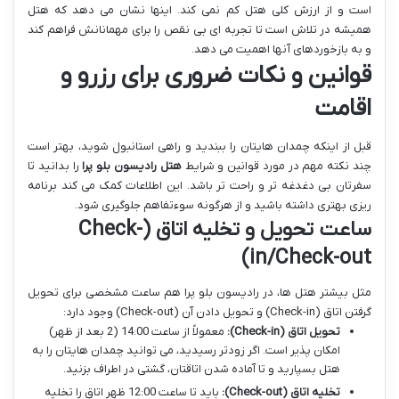
است و از ارزش کلی هتل کم نمی کند. اینها نشان می دهد که هتل
همیشه در تلاش است تا تجربه ای بی نقص را برای مهمانانش فراهم کند
و به بازخوردهای آنها اهمیت می دهد.
قوانین و نکات ضروری برای رزرو و
اقامت
قبل از اینکه چمدان هایتان را ببندید و راهی استانبول شوید، بهتر است
چند نکته مهم در مورد قوانین و شرایط
هتل رادیسون بلو پرا
را بدانید تا
سفرتان بی دغدغه تر و راحت تر باشد. این اطلاعات کمک می کند برنامه
ریزی بهتری داشته باشید و از هرگونه سوءتفاهم جلوگیری شود.
ساعت تحویل و تخلیه اتاق (Check-
in/Check-out)
مثل بیشتر هتل ها، در رادیسون بلو پرا هم ساعت مشخصی برای تحویل
گرفتن اتاق (Check-in) و تحویل دادن آن (Check-out) وجود دارد:
تحویل اتاق (Check-in):
معمولاً از ساعت 14:00 (2 بعد از ظهر)
امکان پذیر است. اگر زودتر رسیدید، می توانید چمدان هایتان را به
هتل بسپارید و تا آماده شدن اتاقتان، گشتی در اطراف بزنید.
تخلیه اتاق (Check-out):
باید تا ساعت 12:00 ظهر اتاق را تخلیه