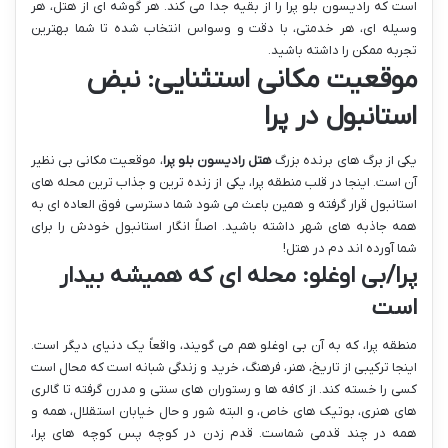
است که رادیسون بلو پرا را از بقیه جدا می کند. هر گوشه ای از هتل، هر
وسیله ای، هر خدمتی، با دقت و وسواس انتخاب شده تا شما بهترین
تجربه ممکن را داشته باشید.
موقعیت مکانی استثنایی: نبض
استانبول در پرا
یکی از برگ های برنده بزرگ
هتل رادیسون بلو پرا
، موقعیت مکانی بی نظیر
آن است. اینجا در قلب منطقه پرا، یکی از زنده ترین و جذاب ترین محله های
استانبول قرار گرفته و همین باعث می شود شما دسترسی فوق العاده ای به
همه جاذبه های شهر داشته باشید. اصلاً انگار استانبول خودش را برای
شما آورده اند دم در هتل!
پرا/بی اوغلو: محله ای که همیشه بیدار
است
منطقه پرا، که به آن بی اوغلو هم می گویند، واقعاً یک دنیای دیگر است.
اینجا ترکیبی از تاریخ، هنر، فرهنگ، خرید و زندگی شبانه است که محال است
کسی را خسته کند. از کافه ها و رستوران های سنتی و مدرن گرفته تا گالری
های هنری، بوتیک های خاص، و البته شور و حال خیابان استقلال، همه و
همه در چند قدمی شماست. قدم زدن در کوچه پس کوچه های پرا،