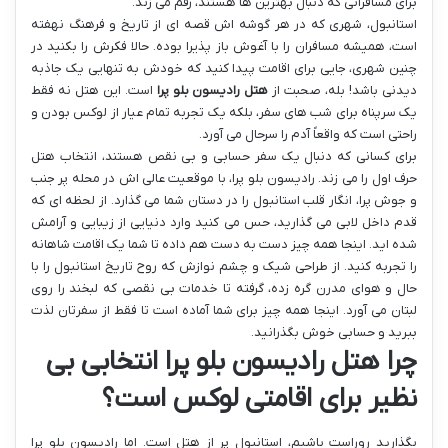
برای مسافرانی که دنبال بهترین ها هستند، رقم می زند.
استانبول، شهری که در هر گوشه اش قصه ای از تاریخ و فرهنگ نهفته
است، همیشه مسافران را با آغوش باز پذیرا بوده. حالا فکرش را بکنید در
چنین شهری، جایی برای اقامت پیدا کنید که خودش به تنهایی یک جاذبه
دیدنی باشد! بله، صحبت از
هتل رادیسون بلو پرا
است. این هتل نه فقط
یک سرپناه برای شب های سفر، بلکه یک تجربه تمام عیار از لوکس بودن و
راحتی است که واقعاً آدم را سرحال می آورد.
برای کسانی که دنبال یک سفر حسابی و بی نقص هستند، انتخاب هتل
حرف اول را می زند. رادیسون بلو پرا، با موقعیت عالی اش در محله پر جنب
و جوش پرا، انگار قلب استانبول را در دستان شما می گذارد. از لحظه ای که
قدم داخل لابی می گذارید، حس می کنید وارد دنیایی از زیبایی و آرامش
شده اید. اینجا همه چیز دست به دست هم داده تا شما یک اقامت شاهانه
را تجربه کنید. از طراحی شیک و چشم نوازش که روح تاریخ استانبول را با
حال و هوای مدرن گره زده، گرفته تا خدمات بی نقصی که لبخند را روی
لبتان می آورد. اینجا همه چیز برای شما آماده است تا فقط از سفرتان لذت
ببرید و حسابی خوش بگذرانید.
چرا هتل رادیسون بلو پرا انتخابی بی
نظیر برای اقامتی لوکس است؟
بگذارید روراست باشیم، استانبول پر از هتل است. اما رادیسون بلو پرا