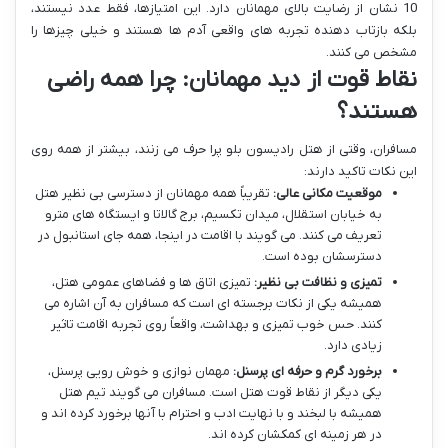
10 نشان از رضایت بالای مهمانان دارد. این امتیازها، فقط عدد نیستند،
بلکه بازتاب دهنده تجربه های واقعی آدم ها هستند و خیلی چیزها را
مشخص می کنند.
نقاط قوت از دید مهمانان: چرا همه راضی
هستند؟
مسافران، وقتی از هتل رادیسون بلو پرا حرف می زنند، بیشتر از همه روی
این نکات تاکید دارند:
موقعیت مکانی عالی:
تقریباً همه مهمانان از دسترسی بی نظیر هتل
به خیابان استقلال، میدان تکسیم، برج گالاتا و ایستگاه های مترو
تعریف می کنند. می گویند با اقامت در اینجا، همه جای استانبول در
دسترسشان بوده است.
تمیزی و نظافت بی نظیر:
تمیزی اتاق ها و فضاهای عمومی هتل،
همیشه یکی از نکات برجسته ای است که مسافران به آن اشاره می
کنند. حس خوب تمیزی و بهداشت، واقعاً روی تجربه اقامت تاثیر
زیادی دارد.
برخورد گرم و حرفه ای پرسنل:
مهمان نوازی و خوش رویی پرسنل،
یکی دیگر از نقاط قوت هتل است. مسافران می گویند تیم هتل
همیشه با لبخند و با نهایت ادب و احترام با آنها برخورد کرده اند و
در هر زمینه ای کمکشان کرده اند.