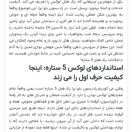
یکی از مهمترین چیزهایی که یک هتل لوکس را تعریف می کند، کیفیت
خدمات و البته برخورد پرسنل است. در رادیسون بلو پرا، این موضوع واقعاً
به بهترین شکل ممکن رعایت شده. تیم اینجا واقعاً حرفه ای و خوش
برخوردند و همیشه آماده اند تا هر کاری از دستشان برمی آید برای راحتی
شما انجام دهند. فرقی نمی کند نیاز به کانسیرژ 24 ساعته داشته باشید، یا
روم سرویس نیمه شب بخواهید، یا حتی برای پیدا کردن یک رستوران
محلی خاص کمک بخواهید، پرسنل هتل با روی باز و تمام وجود کمکتان می
کنند. این سطح از سرویس دهی، واقعاً حس مهمان نوازی اصیل را به آدم
منتقل می کند و باعث می شود احساس کنید در خانه خودتان هستید، اما
با امکانات یک هتل 5 ستاره!
استانداردهای لوکس 5 ستاره: اینجا
کیفیت حرف اول را می زند
وقتی می گوییم رادیسون بلو پرا یک هتل 5 ستاره است، یعنی واقعاً تمام
معیارهای لوکس بودن را دارد. از کیفیت مبلمان و متریال های به کار رفته
در دکوراسیون، گرفته تا تمیزی بی نظیر اتاق ها و فضاهای عمومی، همه و
همه نشان از استانداردهای بالای این هتل دارند. اینجا هیچ چیز سرسری
گرفته نشده است. فکر کنید در یک اتاق خوابیده اید که تختش آنقدر
راحت است که دلتان نمی آید از آن بیرون بیایید، یا حمامی دارید که با
لوازم بهداشتی لوکس و باکیفیت پر شده. اینها فقط چند نمونه از جزئیاتی