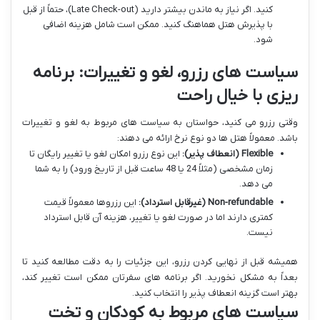
کنید. اگر نیاز به ماندن بیشتر دارید (Late Check-out)، حتماً از قبل
با پذیرش هتل هماهنگ کنید. ممکن است شامل هزینه اضافی
شود.
سیاست های رزرو، لغو و تغییرات: برنامه
ریزی با خیال راحت
وقتی رزرو می کنید، حواستان به سیاست های مربوط به لغو و تغییرات
باشد. معمولاً هتل ها دو نوع نرخ ارائه می دهند:
Flexible (انعطاف پذیر):
این نوع رزرو امکان لغو یا تغییر رایگان تا
زمان مشخصی (مثلاً 24 یا 48 ساعت قبل از تاریخ ورود) را به شما
می دهد.
Non-refundable (غیرقابل استرداد):
این رزروها معمولاً قیمت
کمتری دارند اما در صورت لغو یا تغییر، هزینه آن قابل استرداد
نیست.
همیشه قبل از نهایی کردن رزرو، این جزئیات را به دقت مطالعه کنید تا
بعداً به مشکل نخورید. اگر برنامه های سفرتان ممکن است تغییر کند،
بهتر است گزینه انعطاف پذیر را انتخاب کنید.
سیاست های مربوط به کودکان و تخت