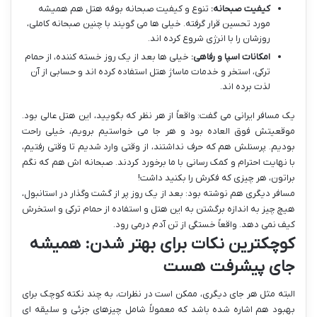
کیفیت صبحانه:
تنوع و کیفیت صبحانه بوفه هتل هم همیشه
مورد تحسین قرار گرفته. خیلی ها می گویند با چنین صبحانه کاملی،
روزشان را با انرژی شروع کرده اند.
امکانات اسپا و رفاهی:
خیلی ها بعد از یک روز خسته کننده، از حمام
ترکی، استخر و خدمات ماساژ هتل استفاده کرده اند و حسابی از آن
لذت برده اند.
یک مسافر ایرانی می گفت: واقعاً از هر نظر که بگویید، این هتل عالی بود.
موقعیتش فوق العاده بود و هر جا می خواستیم برویم، خیلی راحت
بودیم. پرسنلش هم که حرف نداشتند، از وقتی وارد شدیم تا وقتی رفتیم،
با نهایت احترام و کمک رسانی با ما برخورد کردند. صبحانه اش هم که نگم
براتون، هر چیزی که فکرش را بکنید داشت!
مسافر دیگری هم نوشته بود: بعد از یک روز پر از گشت وگذار در استانبول،
هیچ چیز به اندازه برگشتن به این هتل و استفاده از حمام ترکی و استخرش
کیف نمی دهد. واقعاً خستگی از تن آدم درمی رود.
کوچکترین نکات برای بهتر شدن: همیشه
جای پیشرفت هست
البته مثل هر جای دیگری، ممکن است در نظرات، به چند نکته کوچک برای
بهبود هم اشاره شده باشد که معمولاً شامل چیزهای جزئی و سلیقه ای