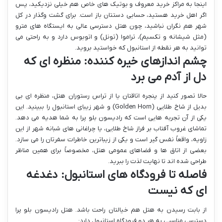
اینجا به مراکز خرید معروف و بوتیک های خاص هم خیلی نزدیکید، پس
اگر اهل خرید هستید، حسابی دستتان باز است. برای گشت وگذار در کل
شهر هم نگران نباشید، چون هتل دسترسی عالی به ایستگاه های مترو
(مثل شیشانه و تکسیم)، تراموا (تونل) و اتوبوس دارد و به راحتی می
توانید به هر نقطه از استانبول که خواستید بروید.
چشم اندازهای خیره کننده: منظره ای که
دل از آدم می برد
حالا تصور کنید از پنجره اتاقتان یا از تراس رستوران هتل، منظره ای بی
بدیل از شاخ طلایی (Golden Horn) و شهر زیبای استانبول را ببینید. این
یکی از آن تجربه هایی است که رادیسون بلو پرا به شما هدیه می دهد.
تماشای غروب آفتاب بر فراز شاخ طلایی، یا چراغانی های شبانه شهر از این
زاویه، واقعاً نفس گیر است و یکی از زیباترین خاطرات سفرتان را می سازد.
بعضی از اتاق ها و فضاهای عمومی هتل، مخصوصاً برای همین مناظر
طراحی شده اند تا نهایت لذت را ببرید.
فاصله تا فرودگاه های استانبول: دغدغه
ای که نیست
از بابت رسیدن به هتل هم خیالتان راحت باشد. هتل رادیسون بلو پرا
دسترسی مناسبی به هر دو فرودگاه استانبول دارد: