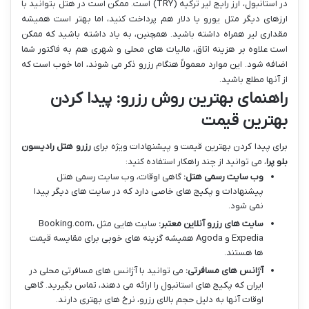
در استانبول، ارز رایج لیر ترکیه (TRY) است. ممکن است در هتل بتوانید با
ارزهای دیگر مثل یورو یا دلار هم پرداخت کنید، اما بهتر است همیشه
مقداری لیر همراه داشته باشید. همچنین، به یاد داشته باشید که ممکن
است علاوه بر هزینه اتاق، مالیات های محلی و شهری هم به فاکتور شما
اضافه شود. این موارد معمولاً هنگام رزرو ذکر می شوند، اما خوب است که
از آنها مطلع باشید.
راهنمای بهترین روش رزرو: پیدا کردن
بهترین قیمت
برای پیدا کردن بهترین قیمت و پیشنهادات ویژه برای
رزرو هتل رادیسون
بلو پرا
، می توانید از چند راهکار استفاده کنید:
وب سایت رسمی هتل:
گاهی اوقات، وب سایت رسمی هتل
پیشنهادات و پکیج های خاصی دارد که در سایت های دیگر پیدا
نمی شود.
سایت های رزرو آنلاین معتبر:
سایت هایی مثل Booking.com،
Expedia و Agoda همیشه گزینه های خوبی برای مقایسه قیمت
ها هستند.
آژانس های مسافرتی:
می توانید با آژانس های مسافرتی محلی در
ایران که پکیج های استانبول را ارائه می دهند، تماس بگیرید. گاهی
اوقات آنها به دلیل حجم بالای رزرو، نرخ های بهتری دارند.