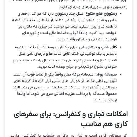
برای شکموها و کسانی که عاشق امتحان کردن غذاهای جدید هستند،
رادیسون بلو پرا سورپرایزهای ویژه ای دارد:
رستوران های متنوع:
هتل چند رستوران دارد که هر کدام فضای
خاص و منوی متفاوتی را ارائه می دهند. از غذاهای لذیذ ترکی گرفته
تا طعم های بین المللی، اینجا می توانید هر چیزی که دلتان می
خواهد پیدا کنید. واقعاً کیفیت غذاها عالی است و تجربه ای
فراموش نشدنی را برایتان رقم می زند.
کافی شاپ و بارهای لابی:
برای یک قرار دوستانه، یک فنجان قهوه
دلپذیر یا یک نوشیدنی خنک، کافی شاپ ها و بارهای لابی هتل
فضای دنج و دلنشینی دارند. می توانید با خیال راحت بنشینید و از
منوهای متنوع نوشیدنی و میان وعده لذت ببرید.
صبحانه بوفه:
صبحانه بوفه هتل واقعاً یکی از نقاط قوت آن است.
تنوع بی نظیر غذاها، از خوراکی های سنتی ترکی گرفته تا گزینه های
بین المللی، آنقدر زیاد است که هر سلیقه ای را راضی می کند. البته
معمولاً صبحانه با پرداخت هزینه اضافی سرو می شود، اما واقعاً
ارزشش را دارد.
امکانات تجاری و کنفرانس: برای سفرهای
کاری هم مناسب
اگر سفرتان کاری است و نیاز به برگزاری جلسات یا کنفرانس دارید،