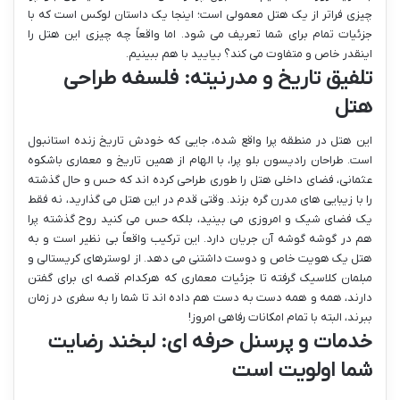
چیزی فراتر از یک هتل معمولی است؛ اینجا یک داستان لوکس است که با
جزئیات تمام برای شما تعریف می شود. اما واقعاً چه چیزی این هتل را
اینقدر خاص و متفاوت می کند؟ بیایید با هم ببینیم.
تلفیق تاریخ و مدرنیته: فلسفه طراحی
هتل
این هتل در منطقه پرا واقع شده، جایی که خودش تاریخ زنده استانبول
است. طراحان رادیسون بلو پرا، با الهام از همین تاریخ و معماری باشکوه
عثمانی، فضای داخلی هتل را طوری طراحی کرده اند که حس و حال گذشته
را با زیبایی های مدرن گره بزند. وقتی قدم در این هتل می گذارید، نه فقط
یک فضای شیک و امروزی می بینید، بلکه حس می کنید روح گذشته پرا
هم در گوشه گوشه آن جریان دارد. این ترکیب واقعاً بی نظیر است و به
هتل یک هویت خاص و دوست داشتنی می دهد. از لوسترهای کریستالی و
مبلمان کلاسیک گرفته تا جزئیات معماری که هرکدام قصه ای برای گفتن
دارند، همه و همه دست به دست هم داده اند تا شما را به سفری در زمان
ببرند، البته با تمام امکانات رفاهی امروز!
خدمات و پرسنل حرفه ای: لبخند رضایت
شما اولویت است