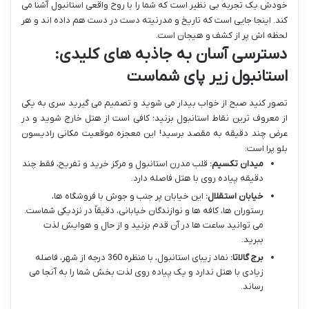
خودش یک تجربه بی نظیر است که شما را با روح واقعی استانبول آشنا می
کند. اینجا جایی است که تاریخ و مدرنیته دست در دست هم داده اند و هر
لحظه اش پر از کشف و هیجان است.
دسترسی آسان به جاذبه های کلیدی:
استانبول زیر پای شماست
تصور کنید صبح از خواب بیدار می شوید و تصمیم می گیرید سری به یکی
از معروف ترین نقاط استانبول بزنید؛ کافی است از هتل خارج شوید و در
عرض چند دقیقه به مقصد برسید! این معجزه موقعیت مکانی رادیسون
بلو پرا است:
میدان تکسیم:
قلب مدرن استانبول و مرکز خرید و تفریح، فقط چند
دقیقه پیاده روی با هتل فاصله دارد.
خیابان استقلال:
این خیابان پر جنب و جوش با فروشگاه ها،
رستوران ها، کافه ها و نوازندگان خیابانی، دقیقاً در نزدیکی شماست.
می توانید ساعت ها در آن قدم بزنید و از حال و هوایش لذت
ببرید.
برج گالاتا:
نماد زیبای استانبول، با منظره 360 درجه از شهر، فاصله
زیادی با هتل ندارد و یک پیاده روی لذت بخش شما را به آنجا می
رساند.