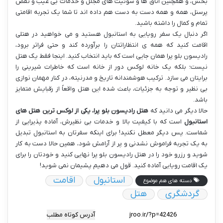
بخش، و همچنین اتاق ها و سوئیت های مجلل و خدمات بی عیب و نقص
پرسنل، همه و همه دست به دست هم داده اند تا شما یک تجربه اقامتی
تمام و کمال را داشته باشید.
اگر دنبال یک سفر رویایی به استانبول هستید و می خواهید در هتلی
اقامت کنید که همه ی انتظاراتتان را برآورده کند و حتی فراتر برود،
رادیسون بلو پرا همان جایی است که باید انتخاب کنید. اینجا فقط یک هتل
نیست؛ بلکه یک خانه لوکس دور از خانه است که خاطرات شیرینی را
برایتان می سازد. ترکیب هوشمندانه تاریخ و مدرنیته، در کنار مهمان نوازی
بی نظیر و توجه به جزئیات، باعث شده این هتل واقعاً از رقبایش متمایز
باشد.
حالا دیگر می دانید که
هتل رادیسون بلو پرا، یکی از لوکس ترین هتل های
استانبول
است که با کیفیت بالا و خدمات بی نظیرش، آماده پذیرایی از
شماست. پس دیگر معطل نکنید! برای اینکه سفرتان به استانبول تبدیل
به یک تجربه فراموش نشدنی و پر از آرامش شود، همین حالا دست به کار
شوید و رزرو خود را در هتل رادیسون بلو پرا نهایی کنید و خودتان را برای
یک اقامت رویایی آماده کنید. قول می دهیم پشیمان نمی شوید!
استانبول
اقامت
دسته های هم موضوع
گردشگری
هتل
آدرس کوتاه مطلب