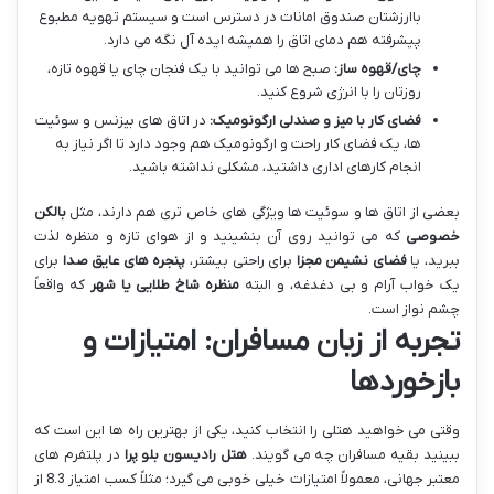
باارزشتان صندوق امانات در دسترس است و سیستم تهویه مطبوع
پیشرفته هم دمای اتاق را همیشه ایده آل نگه می دارد.
چای/قهوه ساز:
صبح ها می توانید با یک فنجان چای یا قهوه تازه،
روزتان را با انرژی شروع کنید.
فضای کار با میز و صندلی ارگونومیک:
در اتاق های بیزنس و سوئیت
ها، یک فضای کار راحت و ارگونومیک هم وجود دارد تا اگر نیاز به
انجام کارهای اداری داشتید، مشکلی نداشته باشید.
بعضی از اتاق ها و سوئیت ها ویژگی های خاص تری هم دارند، مثل
بالکن
خصوصی
که می توانید روی آن بنشینید و از هوای تازه و منظره لذت
ببرید، یا
فضای نشیمن مجزا
برای راحتی بیشتر،
پنجره های عایق صدا
برای
یک خواب آرام و بی دغدغه، و البته
منظره شاخ طلایی یا شهر
که واقعاً
چشم نواز است.
تجربه از زبان مسافران: امتیازات و
بازخوردها
وقتی می خواهید هتلی را انتخاب کنید، یکی از بهترین راه ها این است که
ببینید بقیه مسافران چه می گویند.
هتل رادیسون بلو پرا
در پلتفرم های
معتبر جهانی، معمولاً امتیازات خیلی خوبی می گیرد؛ مثلاً کسب امتیاز 8.3 از