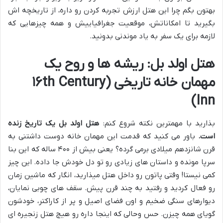
بهتون بگم چرا این هتل ارزش تجربه کردن رو داره، از تاریخچه اش
بگیرید تا امکاناتش، موقعیت جغرافیاییش و همه چیزهایی که
لازمه برای یک سفر به یاد موندنی بدونید.
هتل اولد بل: ریشه ها و روح یک
مهمان خانه تاریخی (۱۶th Century
Inn)
بذارید با مهمترین نکته شروع کنم:
هتل اولد بل یک تاریخ زنده
است.
باور می کنید که قدمت این مهمان خانه دوست داشتنی به
قرن شانزدهم میلادی برمی گرده؟ یعنی بیش از ۴۰۰ ساله که این بنا
سرپا مونده و داستان های زیادی رو تو دل خودش جا داده. این چیز
کمی نیستا! وقتی پاتون رو داخل هتل میذارید، انگار که ماشین زمان
رو فعال کردید و رفتید به چند قرن پیش. سقف های چوبی نمایان،
دیوارهای سنگی ضخیم و اون فضای اصیل و پر از کاراکتر، خودشون
گویای همه چیزن. حس وحالی که اینجا داره رو هیچ هتل زنجیره ای