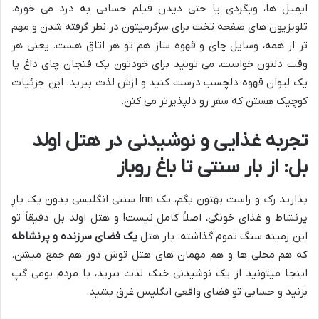
ایمیل ها، وبگردی یا حتی دیدن فیلم حسابی به درد می خوره.
تلویزیون های صفحه تخت برای سرگرمیتون در نظر گرفته شدن و مهم
تر از همه، وسایل چای و قهوه ساز هم تو هر اتاق هست. یعنی هر
وقت دلتون خواست، می تونید برای خودتون یک فنجان چای داغ یا
یک لیوان قهوه دلچسب درست کنید و ازش لذت ببرید. این جزئیات
کوچیک هستن که سفر رو دلپذیرتر می کنن.
تجربه غذایی و نوشیدنی در هتل اولد
بل: از بار سنتی تا باغ روباز
بذارید رک و راست بهتون بگم، یک Inn سنتی انگلیسی بدون یک بارِ
پرنشاط و غذای خونگی، اصلاً کامل نیست! و هتل اولد بل دقیقاً تو
این زمینه سنگ تموم گذاشته. بار هتل
یک فضای سرزنده و پرنشاطه
که هم محلی ها و هم مهمان های هتل توش دور هم جمع میشن.
اینجا میتونید از یک نوشیدنی خنک لذت ببرید، با مردم بومی گپ
بزنید و حسابی تو فضای واقعی انگلیس غرق بشید.