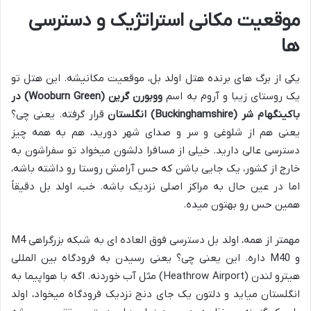
موقعیت مکانی استراتژیک و دسترسی
ها
یکی از برگ های برنده هتل اولد بل، موقعیت مکانیشه. این هتل تو
یک روستای زیبا و آروم به اسم
ووبورن گرین (Wooburn Green) در
باکینگهام شر (Buckinghamshire) انگلستان
قرار گرفته. یعنی چی؟
یعنی هم از شلوغی و سر و صدای شهر دورید، هم به همه چیز
دسترسی عالی دارید. خیلی از مسافرا دلشون میخواد تو سفراشون به
خارج از کشور، یک جایی باشن که حس آرامش روستا رو داشته باشه،
اما در عین حال به مراکز اصلی نزدیک باشه. خب، اولد بل دقیقاً
همین حس رو بهتون میده.
مهمتر از همه، اولد بل دسترسی فوق العاده ای به شبکه بزرگراهی M4
و M40 داره. این یعنی چی؟ یعنی رسیدن به فرودگاه بین المللی
هیترو لندن (Heathrow Airport) مثل آب خوردنه. اگه با هواپیما به
انگلستان میاید و دلتون یک جای دنج نزدیک فرودگاه میخواد، اولد