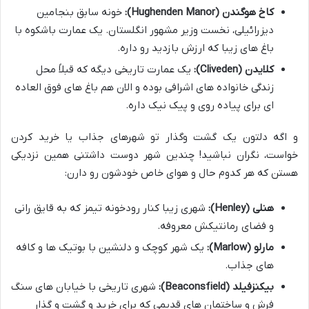
کاخ هوگندن (Hughenden Manor):
خونه سابق بنجامین
دیزرائیلی، نخست وزیر مشهور انگلستان. یک عمارت باشکوه با
باغ های زیبا که ارزش بازدید رو داره.
کلایدن (Cliveden):
یک عمارت تاریخی دیگه که قبلاً محل
زندگی خانواده های اشرافی بوده و الان هم باغ های فوق العاده
ای برای پیاده روی و پیک نیک داره.
و اگه دلتون یک گشت وگذار تو شهرهای جذاب یا خرید کردن
خواست، نگران نباشید! چندین شهر دوست داشتنی همین نزدیکی
هستن که هر کدوم حال و هوای خاص خودشون رو دارن:
هنلی (Henley):
شهری زیبا کنار رودخونه تیمز که به قایق رانی
و فضای رمانتیکش معروفه.
مارلو (Marlow):
یک شهر کوچک و دلنشین با بوتیک ها و کافه
های جذاب.
بیکنزفیلد (Beaconsfield):
شهری تاریخی با خیابان های سنگ
فرش و ساختمان های قدیمی که برای خرید و گشت و گذار