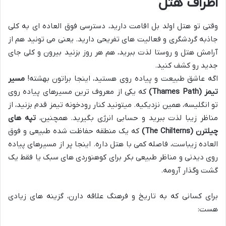
اطراف هتل
وقتی تو هتل اولد بل اقامت دارید، دسترسی فوق العاده ای به کلی
جاذبه گردشگری و فعالیت های تفریحی دارید. یعنی می تونید هم از
آرامش هتل و روستا لذت ببرید، هم هر روز بزنید بیرون و کلی جای
جدید رو کشف کنید.
اگه عاشق طبیعت و پیاده روی هستید، اینجا براتون بهشته!
مسیر
تیمز (Thames Path)
که یکی از معروف ترین مسیرهای پیاده روی
تو انگلیسه، همین نزدیکیه. میتونید کنار رودخونه تیمز قدم بزنید، از
مناظر زیبا لذت ببرید و حسابی انرژی بگیرید. همچنین،
تپه های
چیلترن (The Chilterns)
که یک منطقه حفاظت شده طبیعی و فوق
العاده زیباست، فاصله کمی با هتل داره. اینجا پر از مسیرهای پیاده
روی دیدنی و مناظر طبیعی بکر برای کوهنوردی های سبک یا فقط یک
گشت وگذار آرومه.
برای کسانی که به تاریخ و فرهنگ علاقه دارن، گزینه های زیادی
هست: