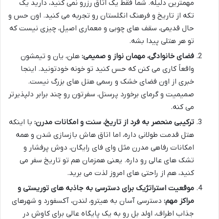
مهمترین دلیله. شما فقط یک اتاق رزرو نمی کنید، دارید یک
تکه از تاریخ و فرهنگ انگلستان رو تجربه می کنید. اون حس و
حال قدیمی، سقف های چوبی و معماری اصیل، چیزی نیست که
تو هر هتلی پیدا بشه.
فضای خانوادگی، مهمان نواز و صمیمی:
هلن، یان و تیمشون
واقعاً کاری می کنن که حس کنید تو خونه خودتونید. اینجا
خبری از اون فضای خشک و رسمی هتل های بزرگ نیست.
صمیمیت و گرمای برخورد پرسنل، سفرتون رو چند برابر دلپذیرتر
می کنه.
ترکیبی منحصر به فرد از تاریخ، سنت و امکانات مدرن:
با اینکه
هتل قدمت طولانی داره، اما اتاق هاش بازسازی شدن و همه
امکانات رفاهی مدرن مثل وای فای رایگان، دوش پرفشار و
تشک های عالی رو داره. یعنی همزمان هم تو تاریخ سفر می
کنید، هم از راحتی های امروز لذت می برید.
موقعیت استراتژیک برای دسترسی به جاذبه های توریستی و
مراکز مهم:
دسترسی آسان به هیترو، لندن، آکسفورد و شهرهای
جذاب اطراف، اولد بل رو به یک پایگاه عالی برای کاوش در