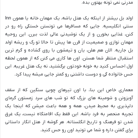
مدرنی نمی تونه بهتون بده.
اولد بل بیشتر از اینکه یک هتل باشه، یک مهمان خانه یا همون Inn
سنتی انگلیسیه. جایی که مسافرها می تونستن خستگی راه رو در
کنن، غذایی بخورن و از یک نوشیدنی عالی لذت ببرن. این روحیه
مهمان نوازی و صمیمیت از قرن ها پیش تا حالا تو رگ و ریشه اولد
بل جاریه. الان هم هلن، یان و تیمشون با روی گشاده و گرم ترین
استقبال منتظر شما هستن. اون ها کاری می کنن که از همون لحظه
اول احساس کنید به خونه خودتون برگشتید، نه یک هتل غریبه. این
حس خانواده گی و دوست داشتنی رو کمتر جایی میشه پیدا کرد.
معماری خاص این بنا، با اون تیرهای چوبی سنگین که از سقف
آویزونن و شومینه های بزرگ که تو شب های سرد زمستون گرمای
دلپذیری به محیط میدن، همه و همه باعث میشن که اینجا یک
تجربه منحصر به فرد باشه. این فقط یک اقامتگاه نیست، یک غرق
شدن تو فرهنگ و تاریخ انگلستانه. هر گوشه از هتل انگار داستانی
برای گفتن داره و شما می تونید اون رو حس کنید.