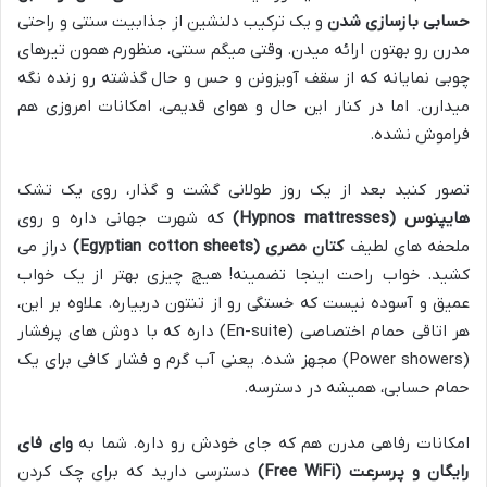
حسابی بازسازی شدن
و یک ترکیب دلنشین از جذابیت سنتی و راحتی
مدرن رو بهتون ارائه میدن. وقتی میگم سنتی، منظورم همون تیرهای
چوبی نمایانه که از سقف آویزونن و حس و حال گذشته رو زنده نگه
میدارن. اما در کنار این حال و هوای قدیمی، امکانات امروزی هم
فراموش نشده.
تصور کنید بعد از یک روز طولانی گشت و گذار، روی یک تشک
هایپنوس (Hypnos mattresses)
که شهرت جهانی داره و روی
ملحفه های لطیف
کتان مصری (Egyptian cotton sheets)
دراز می
کشید. خواب راحت اینجا تضمینه! هیچ چیزی بهتر از یک خواب
عمیق و آسوده نیست که خستگی رو از تنتون دربیاره. علاوه بر این،
هر اتاقی حمام اختصاصی (En-suite) داره که با دوش های پرفشار
(Power showers) مجهز شده. یعنی آب گرم و فشار کافی برای یک
حمام حسابی، همیشه در دسترسه.
امکانات رفاهی مدرن هم که جای خودش رو داره. شما به
وای فای
رایگان و پرسرعت (Free WiFi)
دسترسی دارید که برای چک کردن