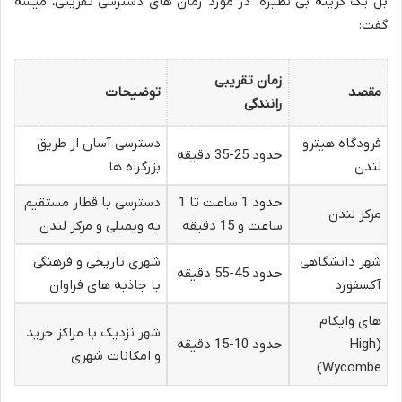
بل یک گزینه بی نظیره. در مورد زمان های دسترسی تقریبی، میشه
گفت:
زمان تقریبی
مقصد
توضیحات
رانندگی
فرودگاه هیترو
دسترسی آسان از طریق
حدود 25-35 دقیقه
لندن
بزرگراه ها
حدود 1 ساعت تا 1
دسترسی با قطار مستقیم
مرکز لندن
ساعت و 15 دقیقه
به ویمبلی و مرکز لندن
شهر دانشگاهی
شهری تاریخی و فرهنگی
حدود 45-55 دقیقه
آکسفورد
با جاذبه های فراوان
های وایکام
شهر نزدیک با مراکز خرید
(High
حدود 10-15 دقیقه
و امکانات شهری
Wycombe)