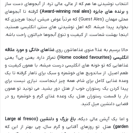
انتخاب نوشیدنی ها هم که از عالی، عالی تره. از آبجوهای دست ساز
و
برنده های جایزه (Award-winning real ales)
گرفته تا آبجوهای
محلی مهمان (Guest Ales) که مرتباً عوض میشن، اینجا هرچیزی که
بخواید پیدا میشه. اگه اهل نوشیدنی های سنتی انگلیسی هستید،
اینجا بهشت شماست. از کیفیت و تنوع آبجوها خیالتون راحت باشه.
حالا برسیم به غذا! منوی غذاهاشون روی
غذاهای خانگی و مورد علاقه
انگلیسی (Home cooked favourites)
تمرکز داره. یعنی چی؟ یعنی
غذاهایی که تو خونه های انگلیسی درست میشه، با همون کیفیت و
طعم اصیل. از ساندویچ های خوشمزه و سبک برای ناهار گرفته تا یک
وعده غذایی کامل برای شام، همه چیز اینجاست. نیازی نیست برای
پیدا کردن یک رستوران خوب از هتل دور بشید. می تونید تو همون
بار یا قسمت رستوران هتل، یک وعده غذای گرم و خوشمزه رو در
فضایی دلنشین میل کنید.
و اما یک آپشن عالی دیگه،
باغ بزرگ و دلنشین (Large al fresco
garden)
هتل. تو روزهای آفتابی و گرم سال، چی بهتر از این که