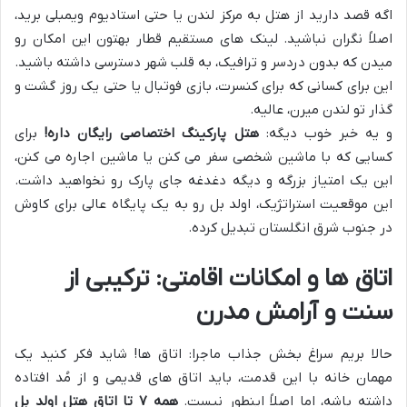
اگه قصد دارید از هتل به مرکز لندن یا حتی استادیوم ویمبلی برید،
اصلاً نگران نباشید. لینک های مستقیم قطار بهتون این امکان رو
میدن که بدون دردسر و ترافیک، به قلب شهر دسترسی داشته باشید.
این برای کسانی که برای کنسرت، بازی فوتبال یا حتی یک روز گشت و
گذار تو لندن میرن، عالیه.
و یه خبر خوب دیگه:
هتل پارکینگ اختصاصی رایگان داره!
برای
کسایی که با ماشین شخصی سفر می کنن یا ماشین اجاره می کنن،
این یک امتیاز بزرگه و دیگه دغدغه جای پارک رو نخواهید داشت.
این موقعیت استراتژیک، اولد بل رو به یک پایگاه عالی برای کاوش
در جنوب شرق انگلستان تبدیل کرده.
اتاق ها و امکانات اقامتی: ترکیبی از
سنت و آرامش مدرن
حالا بریم سراغ بخش جذاب ماجرا: اتاق ها! شاید فکر کنید یک
مهمان خانه با این قدمت، باید اتاق های قدیمی و از مُد افتاده
داشته باشه، اما اصلاً اینطور نیست.
همه ۷ تا اتاق هتل اولد بل