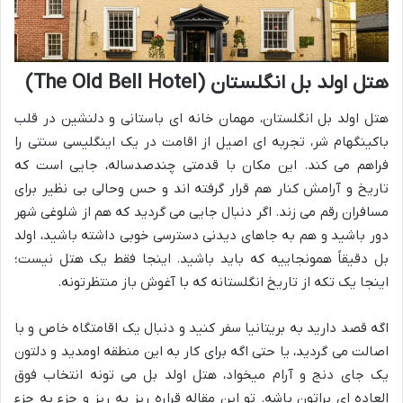
هتل اولد بل انگلستان (The Old Bell Hotel)
هتل اولد بل انگلستان، مهمان خانه ای باستانی و دلنشین در قلب
باکینگهام شر، تجربه ای اصیل از اقامت در یک اینگلیسی سنتی را
فراهم می کند. این مکان با قدمتی چندصدساله، جایی است که
تاریخ و آرامش کنار هم قرار گرفته اند و حس وحالی بی نظیر برای
مسافران رقم می زند. اگر دنبال جایی می گردید که هم از شلوغی شهر
دور باشید و هم به جاهای دیدنی دسترسی خوبی داشته باشید، اولد
بل دقیقاً همونجاییه که باید باشید. اینجا فقط یک هتل نیست؛
اینجا یک تکه از تاریخ انگلستانه که با آغوش باز منتظرتونه.
اگه قصد دارید به بریتانیا سفر کنید و دنبال یک اقامتگاه خاص و با
اصالت می گردید، یا حتی اگه برای کار به این منطقه اومدید و دلتون
یک جای دنج و آرام میخواد، هتل اولد بل می تونه انتخاب فوق
العاده ای براتون باشه. تو این مقاله قراره ریز به ریز و جزء به جزء