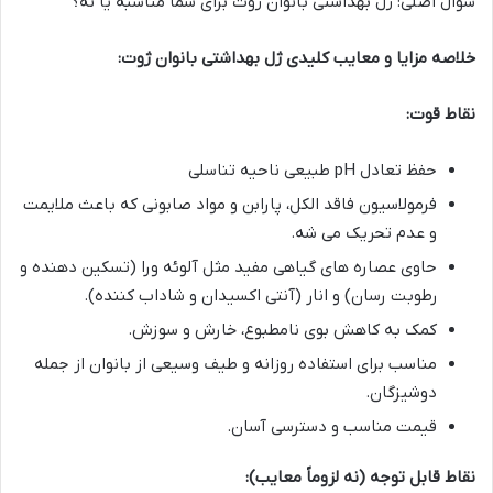
سوال اصلی: ژل بهداشتی بانوان ژوت برای شما مناسبه یا نه؟
خلاصه مزایا و معایب کلیدی ژل بهداشتی بانوان ژوت:
نقاط قوت:
حفظ تعادل pH طبیعی ناحیه تناسلی
فرمولاسیون فاقد الکل، پارابن و مواد صابونی که باعث ملایمت
و عدم تحریک می شه.
حاوی عصاره های گیاهی مفید مثل آلوئه ورا (تسکین دهنده و
رطوبت رسان) و انار (آنتی اکسیدان و شاداب کننده).
کمک به کاهش بوی نامطبوع، خارش و سوزش.
مناسب برای استفاده روزانه و طیف وسیعی از بانوان از جمله
دوشیزگان.
قیمت مناسب و دسترسی آسان.
نقاط قابل توجه (نه لزوماً معایب):