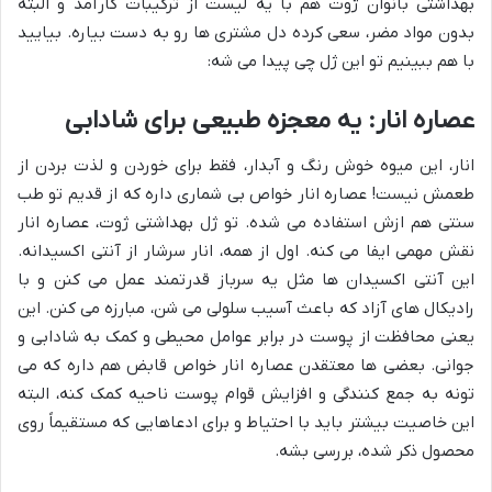
بهداشتی بانوان ژوت هم با یه لیست از ترکیبات کارآمد و البته
بدون مواد مضر، سعی کرده دل مشتری ها رو به دست بیاره. بیایید
با هم ببینیم تو این ژل چی پیدا می شه:
عصاره انار: یه معجزه طبیعی برای شادابی
انار، این میوه خوش رنگ و آبدار، فقط برای خوردن و لذت بردن از
طعمش نیست! عصاره انار خواص بی شماری داره که از قدیم تو طب
سنتی هم ازش استفاده می شده. تو ژل بهداشتی ژوت، عصاره انار
نقش مهمی ایفا می کنه. اول از همه، انار سرشار از آنتی اکسیدانه.
این آنتی اکسیدان ها مثل یه سرباز قدرتمند عمل می کنن و با
رادیکال های آزاد که باعث آسیب سلولی می شن، مبارزه می کنن. این
یعنی محافظت از پوست در برابر عوامل محیطی و کمک به شادابی و
جوانی. بعضی ها معتقدن عصاره انار خواص قابض هم داره که می
تونه به جمع کنندگی و افزایش قوام پوست ناحیه کمک کنه، البته
این خاصیت بیشتر باید با احتیاط و برای ادعاهایی که مستقیماً روی
محصول ذکر شده، بررسی بشه.