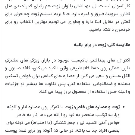
کار آسونی نیست. ژل بهداشتی بانوان ژوت هم رقبای قدرتمندی مثل
لافارر، سروینا، فیروز و غیره داره. حالا بریم ببینیم ژوت چه حرفی برای
گفتن در مقابل اینا داره و چطوری می تونیم بهترین انتخاب رو برای
خودمون داشته باشیم.
مقایسه کلی: ژوت در برابر بقیه
اکثر ژل های بهداشتی باکیفیت موجود در بازار، ویژگی های مشترکی
دارن: همگی روی حفظ pH طبیعی واژن تاکید می کنن، فاقد صابون و
الکل هستن و سعی می کنن از عصاره های گیاهی برای خواص تسکین
دهنده و ضدالتهابی استفاده کنن. پس تفاوت ها بیشتر تو جزئیات
و البته حس استفاده از محصول بروز پیدا می کنه.
ژوت و عصاره های خاص:
ژوت با تمرکز روی عصاره انار و آلوئه
ورا، یه ترکیب منحصر به فرد رو ارائه می ده. انار به خاطر
خواص آنتی اکسیدانی و جمع کنندگی (با احتیاط) می تونه برای
بعضی افراد جذاب باشه، در حالی که آلوئه ورا برای همه پوست