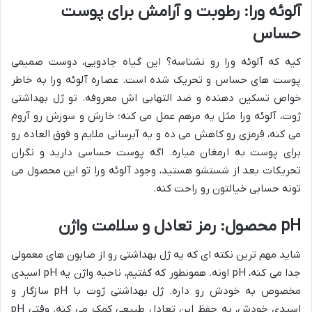
آلوئه ورا: رطوبت و آرامش برای پوست
حساس
کیه که آلوئه ورا رو نشناسه؟ این گیاه جادویی، دوست صمیمی
پوست های حساس و تحریک شده است. عصاره آلوئه ورا به خاطر
خواص تسکین دهنده و ضد التهابی اش معروفه. تو ژل بهداشتی
ژوت، آلوئه ورا مثل یه مرهم عمل می کنه؛ خارش و سوزش رو آروم
می کنه، قرمزی رو کاهش می ده و یه آبرسانی ملایم و فوق العاده رو
برای پوست به ارمغان میاره. اگه پوست حساسی دارید و نگران
تحریکات بعد از شستشو هستید، وجود آلوئه ورا تو این محصول می
تونه حسابی خیالتون رو راحت کنه.
pH محصول: رمز تعادل و سلامت واژن
شاید مهم ترین نکته ای که یه ژل بهداشتی رو از صابون های معمولی
جدا می کنه، pH اونه. همونطور که گفتیم، ناحیه واژن یه pH اسیدی
مخصوص به خودش رو داره. ژل بهداشتی ژوت با pH سازگار و
اسیدی خودش، به حفظ این تعادل طبیعی کمک می کنه. وقتی pH