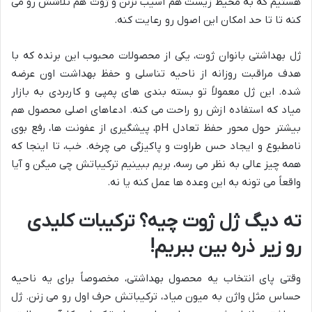
هستیم که به محیط زیست هم آسیب نزنن و ژوت هم تلاشش رو می
کنه تا تا حد امکان این اصول رو رعایت کنه.
ژل بهداشتی بانوان ژوت، یکی از محصولات محبوب این برنده که با
هدف مراقبت روزانه از ناحیه تناسلی و حفظ بهداشت اون عرضه
شده. این ژل معمولاً تو بسته بندی های پمپی و کاربردی به بازار
میاد که استفاده ازش رو راحت می کنه. ادعاهای اصلی محصول هم
بیشتر حول محور حفظ تعادل pH، پیشگیری از عفونت ها، رفع بوی
نامطبوع و ایجاد حس طراوت و پاکیزگی می چرخه. خب، تا اینجا که
همه چیز عالی به نظر می رسه، بریم ببینیم ترکیباتش چی میگن و آیا
واقعاً می تونه به این وعده ها عمل کنه یا نه.
ته دیگ ژل ژوت چیه؟ ترکیبات کلیدی
رو زیر ذره بین ببریم!
وقتی پای انتخاب یه محصول بهداشتی، مخصوصاً برای یه ناحیه
حساس مثل واژن به میون میاد، ترکیباتش حرف اول رو می زنن. ژل