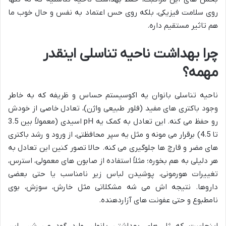
روی سلامت فیزیکی، بلکه روی حس اعتماد به نفس و حال خوب ما
هم تاثیر مستقیم داره.
چرا بهداشت ناحیه تناسلی اینقدر
مهمه؟
ناحیه تناسلی بانوان یه اکوسیستم حساس و ظریفه که به خاطر
وجود باکتری های مفید (فلور طبیعی واژن)، تعادل خاصی از خودش
رو حفظ می کنه. این تعادل به کمک یه pH اسیدی (معمولاً بین 3.5
تا 4.5) برقرار می مونه و مثل یه سپر محافظتی، از ورود و رشد باکتری
های مضر و قارچ ها جلوگیری می کنه. حالا تصور کنین این تعادل به
هر دلیلی به هم بخوره؛ مثلاً استفاده از صابون های معمولی، استرس،
تغییرات هورمونی، پوشیدن لباس زیر نامناسب یا حتی بعضی
داروها. نتیجه اش می شه مشکلاتی مثل خارش، سوزش، بوی
نامطبوع و حتی عفونت های آزاردهنده.