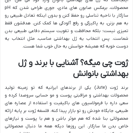
اینجاست که ژل های بهداشتی بانوان وارد گود می شن. این
محصولات، برعکس صابون های عادی، جوری طراحی شدن که pH
سازگار با ناحیه تناسلی رو حفظ کنن و بدون اینکه تعادل طبیعی رو
به هم بزنن، به پاکیزگی و رفع آلودگی ها کمک کنن. هدفشون فقط
تمیزی نیست؛ بلکه محافظت و تقویت سیستم دفاعی طبیعی بدن
شماست. پس انتخاب یه ژل بهداشتی مناسب، مثل انتخاب یه
دوست خوبه که همیشه حواسش به حال خوب شما هست.
ژوت چی میگه؟ آشنایی با برند و ژل
بهداشتی بانوانش
برند ژوت (Jute) یکی از برندهای ایرانیه که تو زمینه تولید
محصولات بهداشتی و مراقبتی پوست و مو حسابی سروصدا کرده و
سعی داره با فرمولاسیون های باکیفیت و استفاده از عصاره های
طبیعی، جایگاه خودش رو تو بازار پیدا کنه. فلسفه ژوت بر پایه ارائه
محصولاتی بنا شده که هم موثر باشن و هم با پوست و نیازهای
خاص بدن ما سازگار. این روزها دیگه همه ما دنبال محصولاتی