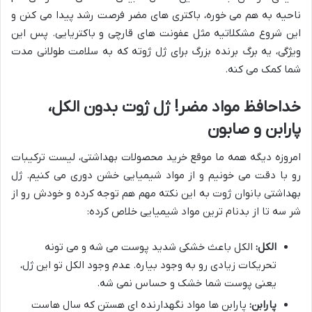
ناحیه به هم می خوره، باکتری های مضر فرصت رشد پیدا می کنن و
این شروع مشکلاتیه مثل عفونت های قارچی و باکتریایی. پس این
ویژگی، یه برگ برنده بزرگ برای ژل ژوته که به سلامت طولانی مدت
شما کمک می کنه.
خداحافظ مواد مضر! ژل ژوت بدون الکل،
پارابن و صابون
امروزه دیگه همه ما موقع خرید محصولات بهداشتی، لیست ترکیبات
رو با دقت می خونیم و از مواد شیمیایی خشن دوری می کنیم. ژل
بهداشتی بانوان ژوت به این نکته مهم هم توجه کرده و خودش رو از
شر سه تا از بدنام ترین مواد شیمیایی خلاص کرده:
الکل:
الکل باعث خشکی شدید پوست می شه و می تونه
تحریکات زیادی رو به وجود بیاره. عدم وجود الکل تو این ژل،
یعنی پوست شما خشک و حساس نمی شه.
پارابن:
پارابن ها مواد نگهدارنده ای هستن که سال هاست