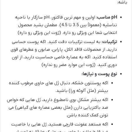
باشه:
pH مناسب:
اولین و مهم ترین فاکتور، pH سازگار با ناحیه
تناسلیه (معمولاً بین 3.5 تا 4.5). مطمئن بشید محصول
انتخابی شما این ویژگی رو داره. (ژوت این ویژگی رو داره)
ترکیبات:
به لیست ترکیبات دقت کنید. اگه پوست حساسی
دارید، از محصولات فاقد الکل، پارابن، صابون و عطرهای قوی
استفاده کنید. اگه به عصاره خاصی حساسیت دارید، از اون
دوری کنید. (ژوت این موارد مضر رو نداره)
نوع پوست و نیازها:
اگه پوستتون خشکه، دنبال ژل های حاوی مرطوب کننده
بیشتر (مثل آلوئه ورا) باشید.
اگه بیشتر مشکل بوی نامطبوع دارید، ژل هایی که خواص
ضد باکتریایی دارن (مثل بعضی عصاره های گیاهی) می
تونن کمک کننده باشن.
اگه مستعد عفونت قارچی هستید، ژل هایی با خاصیت