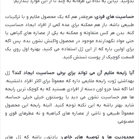
بدونید. بیاین یه نگاه بی طرفانه به چند تا از این موارد بندازیم:
حساسیت های فردی:
هرچقدر هم که یک محصول ملایم و با ترکیبات
طبیعی باشه، باز هم ممکنه برای عده کمی از افراد ایجاد حساسیت
کنه. بدن هر کس متفاوته و ممکنه به یکی از عصاره های گیاهی یا
حتی مواد نگهدارنده موجود در محصول واکنش نشون بده. پس اگه
برای اولین باره که از این ژل استفاده می کنید، بهتره اول روی یک
قسمت کوچیک از پوست تستش کنید.
آیا رایحه ملایم آن می تواند برای برخی حساسیت ایجاد کند؟
ژل
بهداشتی ژوت رایحه ملایمی داره که معمولاً برای اکثر افراد دلنشینه.
اما اگه شما جزو اون دسته از افرادی هستید که به کوچک ترین رایحه
ها هم حساسیت نشون می دید یا پوستتون خیلی خیلی حساسه،
شاید بهتر باشه به این نکته توجه کنید. البته رایحه این محصول
معمولاً طبیعی و ناشی از عصاره های گیاهیه و نه عطرهای قوی و
مصنوعی.
محدودیت ها و توصیه های خاص:
یادتون باشه که ژل های