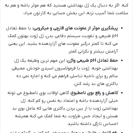
کنه. اگر به دنبال یک ژل بهداشتی هستید که هم موثر باشه و هم به
سلامت شما آسیب نزنه، این بخش حسابی به کارتون میاد:
پیشگیری موثر از عفونت های قارچی و میکروبی:
با حفظ تعادل
pH طبیعی و تقویت سیستم دفاعی بدن، ژل ژوت بهتون کمک
می کنه تا کمتر درگیر عفونت های آزاردهنده بشید. این یعنی
آرامش بیشتر و نگرانی کمتر.
حفظ تعادل pH طبیعی واژن:
این مهم ترین وظیفه یک ژل
بهداشتی خوبه. ژوت با فرمولاسیون اسیدی خودش، محیطی
سالم رو برای ناحیه تناسلی فراهم می کنه و اجازه نمی ده
باکتری های بد رشد کنن.
کاهش و رفع بوی نامطبوع:
گاهی اوقات بوی نامطبوع می تونه
خیلی آزاردهنده باشه و اعتماد به نفس رو کم کنه. ژل
بهداشتی ژوت با از بین بردن باکتری هایی که عامل بوی بد
هستن و ایجاد حس طراوت، به شما کمک می کنه همیشه
احساس تازگی داشته باشید.
رفع التهاب، خارش و سوزش:
همونطور که گفتیم، آلوئه ورا تو