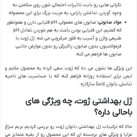
نگرانی هایی رو بابت تاثیرات احتمالی شون روی سلامتی به
وجود آوردن. نداشتن پارابن، یه مزیت بزرگ برای این محصوله.
مواد صابونی:
صابون های معمولی، pH قلیایی دارن و همونطور
که گفتیم، این قلیایی بودن باعث به هم خوردن تعادل pH
طبیعی واژن و آسیب به فلور میکروبی می شه. ژل ژوت با
فرمولاسیون بدون صابون، پاکیزگی رو بدون عوارض جانبی
صابون ها فراهم می کنه.
این ویژگی ها نشون می ده که ژوت سعی کرده یه محصول ملایم و
ایمن برای استفاده روزانه فراهم کنه که با حساسیت های ناحیه
تناسلی بانوان کاملاً سازگاره.
ژل بهداشتی ژوت، چه ویژگی های
باحالی داره؟
حالا که ترکیبات ژل بهداشتی بانوان ژوت رو بررسی کردیم، بریم سراغ
مزایا و ویژگی های برجسته ای که این محصول رو از بقیه متمایز می