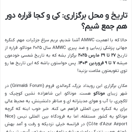
تاریخ و محل برگزاری: کی و کجا قراره دور
هم جمع شیم؟
حالا که با اهمیت AMWC آشنا شدیم، بریم سراغ جزئیات مهم. کنگره
جهانی پزشکی زیبایی و ضد پیری AMWC سال ۲۰۲۵ موناکو، قراره از
تاریخ
۲۷ تا ۲۹ مارس ۲۰۲۵
برگزار بشه که به تاریخ شمسی خودمون
میشه
۷ تا ۹ فروردین ۱۴۰۴
. پس حواستون باشه که این تاریخ ها رو
توی تقویمتون علامت بزنید!
مکان برگزاری این رویداد بزرگ، گرمالدی فروم (Grimaldi Forum) در
شهر زیبای
موناکو
هست. موناکو، این شاهزاده نشین کوچیک و
لاکچری، با آب و هوای مدیترانه ای و مناظر دلنشینش، یه محیط عالی
برای یه کنگره بین المللی فراهم می کنه. خبر خوب اینه که گرچه
موناکو یه کشور مستقله، اما به فرودگاه بین المللی نیس (Nice
Côte d’Azur Airport) در فرانسه خیلی نزدیکه و رفت و آمد بهش
راحته. همین نزدیکی باعث میشه برنامه ریزی سفرتون آسون تر بشه.