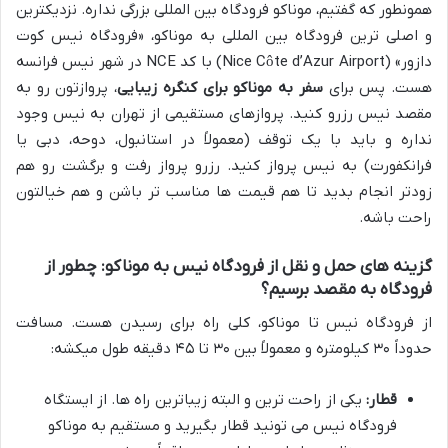
همونطور که گفتیم، موناکو فرودگاه بین المللی بزرگی نداره. نزدیکترین
و اصلی ترین فرودگاه بین المللی به موناکو، «فرودگاه نیس کوت
دازور» (Nice Côte d’Azur Airport) با کد NCE در شهر نیس فرانسه
هست. پس برای
سفر به موناکو برای کنگره زیبایی
، پروازتون رو به
مقصد نیس رزرو کنید. پروازهای مستقیمی از تهران به نیس وجود
نداره و باید با یک توقف (معمولاً در استانبول، دوحه، دبی یا
فرانکفورت) به نیس پرواز کنید. رزرو پرواز رفت و برگشت رو هم
زودتر انجام بدید تا هم قیمت ها مناسب تر باشن و هم خیالتون
راحت باشه.
گزینه های حمل و نقل از فرودگاه نیس به موناکو: چطور از
فرودگاه به مقصد برسیم؟
از فرودگاه نیس تا موناکو، کلی راه برای رسیدن هست. مسافت
حدوداً ۳۰ کیلومتره و معمولاً بین ۳۰ تا ۴۵ دقیقه طول میکشه:
قطار:
یکی از راحت ترین و البته زیباترین راه ها. از ایستگاه
فرودگاه نیس می تونید قطار بگیرید و مستقیم به موناکو