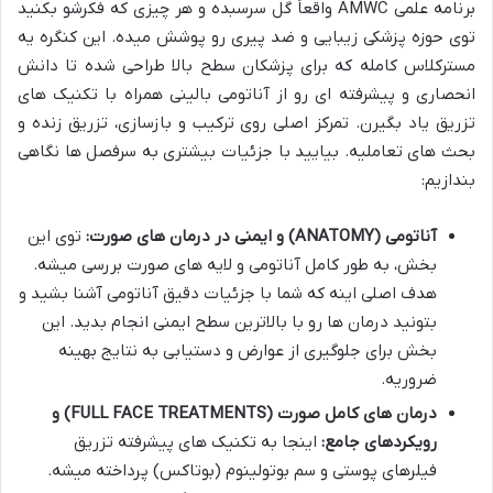
برنامه علمی AMWC واقعاً گل سرسبده و هر چیزی که فکرشو بکنید
توی حوزه پزشکی زیبایی و ضد پیری رو پوشش میده. این کنگره یه
مسترکلاس کامله که برای پزشکان سطح بالا طراحی شده تا دانش
انحصاری و پیشرفته ای رو از آناتومی بالینی همراه با تکنیک های
تزریق یاد بگیرن. تمرکز اصلی روی ترکیب و بازسازی، تزریق زنده و
بحث های تعاملیه. بیایید با جزئیات بیشتری به سرفصل ها نگاهی
بندازیم:
آناتومی (ANATOMY) و ایمنی در درمان های صورت:
توی این
بخش، به طور کامل آناتومی و لایه های صورت بررسی میشه.
هدف اصلی اینه که شما با جزئیات دقیق آناتومی آشنا بشید و
بتونید درمان ها رو با بالاترین سطح ایمنی انجام بدید. این
بخش برای جلوگیری از عوارض و دستیابی به نتایج بهینه
ضروریه.
درمان های کامل صورت (FULL FACE TREATMENTS) و
رویکردهای جامع:
اینجا به تکنیک های پیشرفته تزریق
فیلرهای پوستی و سم بوتولینوم (بوتاکس) پرداخته میشه.