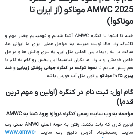
AMWC 2025 موناکو (از ایران تا
موناکو!)
خب، تا اینجا با کنگره AMWC آشنا شدیم و فهمیدیم چقدر مهم و
تاثیرگذاره. حالا نوبت میرسه به مراحل عملی. برای ما ایرانی ها،
شرکت در یه رویداد بین المللی مثل این، یه سری چالش ها و مراحل
خاص خودش رو داره. اما نگران نباشید! این بخش رو گام به گام با
هم پیش میریم تا
نحوه شرکت در کنگره جهانی پزشکی زیبایی و ضد
پیری ۲۰۲۵ موناکو
براتون مثل آب خوردن باشه.
گام اول: ثبت نام در کنگره (اولین و مهم ترین
قدم!)
مراجعه به وب سایت رسمی کنگره: دروازه ورود شما به AMWC
اولین کاری که باید بکنید، رفتن به خونه اصلی AMWC یعنی وب
www.amwc-
سایت رسمیشونه. آدرس دقیق وب سایت