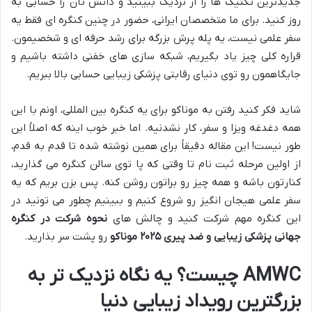
جدیدترین تکنیک ها را از نزدیک ببینید و دانش تان را حسابی به
روز کنید. برای ما متخصصان ایرانی، حضور در چنین کنگره ای فقط یه
سفر علمی نیست، یه پله پرش بزرگه برای رشد حرفه ای و شخصیمون.
قراره کلی چیز یاد بگیریم، شبکه سازی های خفنی داشته باشیم و
جایگاهمون رو توی دنیای رقابتی پزشکی زیبایی حسابی بالا ببریم.
شاید فکر کنید رفتن به موناکو برای یه کنگره بین المللی، اونم با این
همه دغدغه ویزا و سفر، کار نشدنیه. اما خبر خوب اینه که اصلاً این
طور نیست! این مقاله دقیقاً برای همین نوشته شده تا قدم به قدم،
از اولین مرحله ثبت نام تا وقتی که پا توی سالن کنگره می گذارید،
کنارتون باشه و همه چیز رو براتون روشن کنه. پس بزن بریم که یه
سفر علمی هیجان انگیز رو شروع کنیم و ببینیم چطور می تونید در
این کنگره مهم شرکت کنید و چالش های
نحوه شرکت در کنگره
جهانی پزشکی زیبایی و ضد پیری ۲۰۲۵ موناکو
رو پشت سر بذارید.
AMWC چیست؟ یه نگاه نزدیک تر به
بزرگترین رویداد زیبایی دنیا