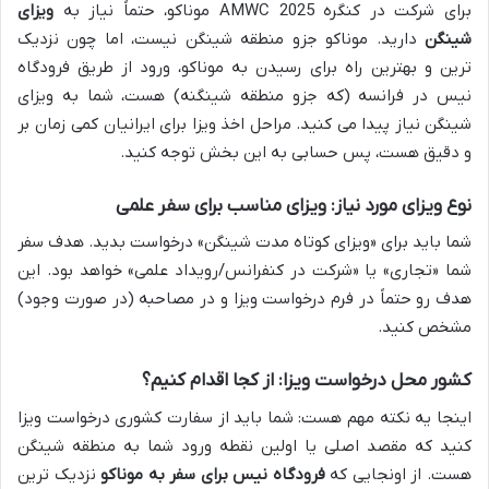
برای شرکت در کنگره AMWC 2025 موناکو، حتماً نیاز به
ویزای
شینگن
دارید. موناکو جزو منطقه شینگن نیست، اما چون نزدیک
ترین و بهترین راه برای رسیدن به موناکو، ورود از طریق فرودگاه
نیس در فرانسه (که جزو منطقه شینگنه) هست، شما به ویزای
شینگن نیاز پیدا می کنید. مراحل اخذ ویزا برای ایرانیان کمی زمان بر
و دقیق هست، پس حسابی به این بخش توجه کنید.
نوع ویزای مورد نیاز: ویزای مناسب برای سفر علمی
شما باید برای «ویزای کوتاه مدت شینگن» درخواست بدید. هدف سفر
شما «تجاری» یا «شرکت در کنفرانس/رویداد علمی» خواهد بود. این
هدف رو حتماً در فرم درخواست ویزا و در مصاحبه (در صورت وجود)
مشخص کنید.
کشور محل درخواست ویزا: از کجا اقدام کنیم؟
اینجا یه نکته مهم هست: شما باید از سفارت کشوری درخواست ویزا
کنید که مقصد اصلی یا اولین نقطه ورود شما به منطقه شینگن
هست. از اونجایی که
فرودگاه نیس برای سفر به موناکو
نزدیک ترین