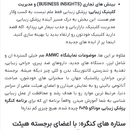
بینش های تجاری (BUSINESS INSIGHTS) و مدیریت
کلینیک زیبایی:
پزشکی زیبایی فقط علم نیست، یه کسب وکار
هم هست. این بخش به درک مسیر آینده پزشکی زیبایی،
مدیریت کلینیک، بازاریابی و جذب بیمار می پردازه. اگه قصد
دارید کلینیک خودتون رو ارتقاء بدید یا بهینه سازی کنید،
اینجا پر از ایده های جدیده.
علاوه بر این ها،
موضوعات نمایشگاه AMWC
هم خیلی گسترده ان و
شامل لیزر، دستگاه های جدید، داروهای ضد پیری، جراحی زیبایی،
تغذیه و تندرستی، کانتورینگ بدن و کلی چیز دیگه میشه. برجسته
ترین جراحان پلاستیک جهان با سخنرانی های خودشون، مباحث
آناتومی بالینی رو به نمایش میذارن و اعضای هیئت علمی از سراسر
دنیا، مرتبط ترین موارد رو با هدف رشد و محافظت از عمل زیبایی
شناسی به شما آموزش میدن. واقعاً برنامه ای که برای
برنامه کنگره
پزشکی زیبایی موناکو ۲۰۲۵
چیده شده، هیچ چیزی کم نداره!
ستاره های کنگره: با اعضای برجسته هیئت