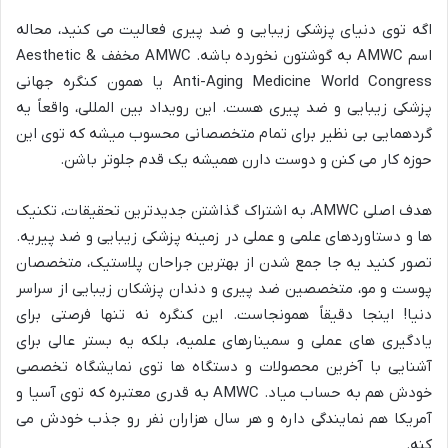
اگه توی دنیای پزشکی زیبایی و ضد پیری فعالیت می کنید، محاله
اسم AMWC به گوشتون نخورده باشه. AMWC مخفف Aesthetic &
Anti-Aging Medicine World Congress یا همون کنگره جهانی
پزشکی زیبایی و ضد پیری هست. این رویداد بین المللی، واقعاً یه
گردهمایی بی نظیر برای تمام متخصصانی محسوب میشه که توی این
حوزه کار می کنن و دوست دارن همیشه یک قدم جلوتر باشن.
هدف اصلی AMWC، به اشتراک گذاشتن جدیدترین تحقیقات، تکنیک
ها و دستاوردهای علمی و عملی در زمینه پزشکی زیبایی و ضد پیریه.
تصور کنید یه جا جمع شدن از بهترین جراحان پلاستیک، متخصصان
پوست و مو، متخصصین ضد پیری و دندان پزشکان زیبایی از سراسر
دنیا! اینجا دقیقاً همونجاست. این کنگره نه تنها فرصتی برای
یادگیری های عملی و سمینارهای علمیه، بلکه یه بستر عالی برای
آشنایی با آخرین محصولات و دستگاه ها توی نمایشگاه تخصصی
خودش هم به حساب میاد. AMWC به قدری معتبره که توی آسیا و
آمریکا هم نمایندگی داره و هر سال هزاران نفر رو جذب خودش می
کنه.