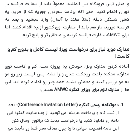
و اصلی ترین فرودگاه بین المللیه، معمولاً باید از سفارت فرانسه در
تهران اقدام کنید. حتی اگه برنامه سفرتون جوریه که از طریق یه
کشور شینگن دیگه (مثلاً هلند یا آلمان) وارد میشید و بعد به
فرانسه میرید، باز هم باید از سفارت اون کشور اولیه اقدام کنید. اما
برای AMWC، سفارت فرانسه گزینه ی منطقی تر و رایج تریه.
مدارک مورد نیاز برای درخواست ویزا: لیست کامل و بدون کم و
کاست!
آماده کردن مدارک ویزا، خودش یه پروژه ست. کم و کاست توی
مدارک، ممکنه باعث ریجکت شدن ویزا بشه. پس لیست زیر رو مو
به مو بررسی کنید و مطمئن بشید همه چیز رو آماده کرده اید. این
ها از
مدارک لازم برای ویزای کنگره AMWC
هستن:
دعوتنامه رسمی کنگره (Conference Invitation Letter):
بعد
از ثبت نام و پرداخت هزینه، می تونید از وب سایت کنگره این
نامه رو دانلود کنید یا درخواست بدید که براتون ارسال کنن.
این نامه اهمیت حیاتی داره چون هدف سفر شما رو تأیید می