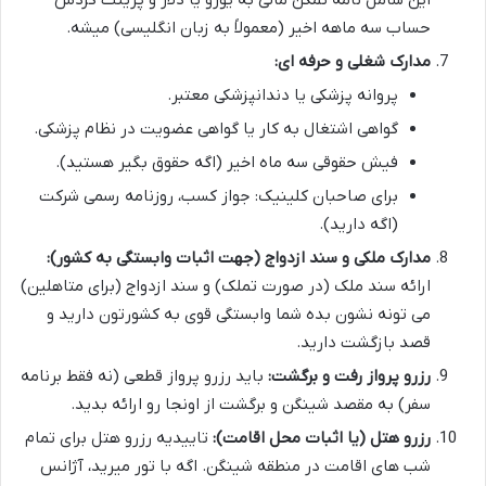
این شامل نامه تمکن مالی به یورو یا دلار و پرینت گردش
حساب سه ماهه اخیر (معمولاً به زبان انگلیسی) میشه.
مدارک شغلی و حرفه ای:
پروانه پزشکی یا دندانپزشکی معتبر.
گواهی اشتغال به کار یا گواهی عضویت در نظام پزشکی.
فیش حقوقی سه ماه اخیر (اگه حقوق بگیر هستید).
برای صاحبان کلینیک: جواز کسب، روزنامه رسمی شرکت
(اگه دارید).
مدارک ملکی و سند ازدواج (جهت اثبات وابستگی به کشور):
ارائه سند ملک (در صورت تملک) و سند ازدواج (برای متاهلین)
می تونه نشون بده شما وابستگی قوی به کشورتون دارید و
قصد بازگشت دارید.
رزرو پرواز رفت و برگشت:
باید رزرو پرواز قطعی (نه فقط برنامه
سفر) به مقصد شینگن و برگشت از اونجا رو ارائه بدید.
رزرو هتل (یا اثبات محل اقامت):
تاییدیه رزرو هتل برای تمام
شب های اقامت در منطقه شینگن. اگه با تور میرید، آژانس