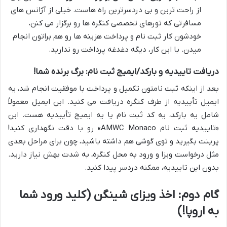
از راحت ترین و بی دردسرترین راه هاست. خیلی از آژانس های
مسافرتی که تورهای تخصصی کنگره ها رو برگزار می کنن،
خودشون کار ثبت نام و پرداخت هزینه ها رو هم براتون انجام
میدن. با این کار، دیگه دغدغه پرداخت رو ندارید.
دریافت تاییدیه و بارکد/ایمیج ثبت نام: برگ برنده شما!
بعد از اینکه ثبت نامتون تکمیل و پرداخت با موفقیت انجام شد، یه
ایمیل تأییدیه از طرف کنگره دریافت می کنید. این ایمیل معمولاً
شامل یه بارکد، یه کد ثبت نام یا یه ایمیج تأییدیه هست. این
«تاییدیه ثبت نام AMWC Monaco» رو با دقت نگهداری کنید!
پرینت بگیرید و توی گوشی هم داشته باشید، چون برای مراحل بعدی
مثل درخواست ویزا و ورود به محل کنگره، به شدت بهش نیاز دارید.
بدون این تاییدیه، ممکنه دردسر پیدا کنید.
گام دوم: اخذ ویزای شینگن (کلید ورود شما
به اروپا!)