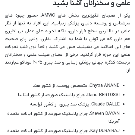
علمی و سخنرانان آشنا بشید
یکی از هیجان انگیزترین بخش های AMWC، حضور چهره های
سرشناس و برجسته دنیای پزشکی زیباییه. این افراد نه تنها از نظر
علمی در بالاترین سطح قرار دارن، بلکه تجربه های عملی بی نظیری
هم دارن که می تونن با شما به اشتراک بذارن. وقتی پای صحبت
های این اساتید می نشینید، حس می کنید واقعاً توی قلب تحولات
علمی این حوزه قرار گرفتید. برخی از اعضای هیئت علمی و سخنرانان
برجسته کنگره جهانی پزشکی زیبایی و ضد پیری ۲۰۲۵ موناکو عبارتند
از:
Chytra ANAND، متخصص پوست، از کشور هند
Dario BERTOSSI، جراح پلاستیک صورت، از کشور ایتالیا
Claude DALLE، پزشک ضد پیری، از کشور فرانسه
Steven DAYAN، جراح پلاستیک صورت، از کشور ایالات متحده
آمریکا
Kay DURAIRAJ، جراح پلاستیک صورت، از کشور ایالات متحده