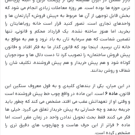
بازار مسکن در ایران همیشه یکی از پربحث ترین و البته پرچالش
ترین حوزه ها بوده است. هر روزه معاملات زیادی انجام می شود که
بخش قابل توجهی از آن ها مربوط به «پیش فروش» آپارتمان ها و
واحدهای تجاری است. تصور کنید قرار است خانه رویاهایتان را
بخرید، اما هنوز ساخته نشده. یک قرارداد محکم و قانونی، تنها
تضمین شماست که هم سرمایه تان به باد نرود و هم به موقع به
خانه تان برسید. اینجا بود که قانون گذار ما به فکر افتاد و «قانون
پیش فروش ساختمان» را تصویب کرد تا دست دلال ها و سودجویان
کوتاه شود و هم پیش خریدار و هم پیش فروشنده، تکلیف شان را
شفاف و روشن بدانند.
در این میان، یکی از بندهای کلیدی و به قول معروف سنگین این
قانون،
ماده ۶
است. این ماده در واقع چوب خط پیش فروشنده است
و وقتی او از تعهداتش عقب می افتد، مشخص می کند که چطور باید
جریمه بدهد و چه خسارتی به پیش خریدار تعلق می گیرد. خیلی ها
فکر می کنند فقط بحث تحویل ندادن واحد در زمان مقرر است، اما
ماده ۶ فراتر از این حرف هاست و چهارچوب های دقیق تری را
مشخص کرده است.