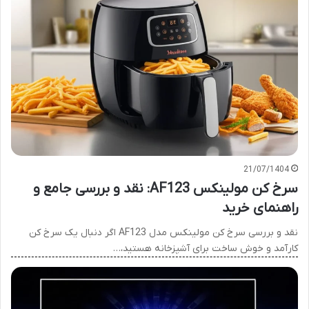
21/07/1404
سرخ کن مولینکس AF123: نقد و بررسی جامع و
راهنمای خرید
نقد و بررسی سرخ کن مولینکس مدل AF123 اگر دنبال یک سرخ کن
کارآمد و خوش ساخت برای آشپزخانه هستید،…