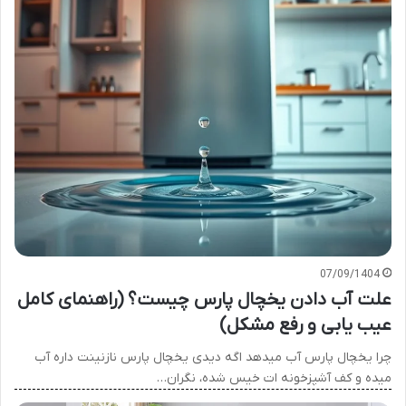
07/09/1404
علت آب دادن یخچال پارس چیست؟ (راهنمای کامل
عیب یابی و رفع مشکل)
چرا یخچال پارس آب میدهد اگه دیدی یخچال پارس نازنینت داره آب
میده و کف آشپزخونه ات خیس شده، نگران…