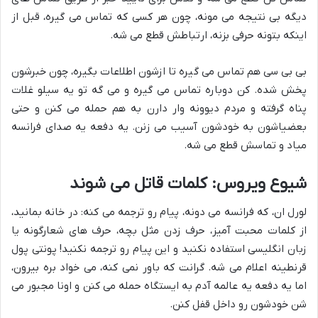
دیگه بی نتیجه می مونه، چون هر کسی که تماس می گیره، قبل از
اینکه بتونه حرفی بزنه، ارتباطش قطع می شه.
بی بی سی هم تماس می گیره تا ازشون اطلاعات بگیره، چون خبرشون
پخش شده. کن دوباره تماس می گیره و می گه تو یه سیلو غلات
پناه گرفته و مردم دیوونه وار دارن به هم حمله می کنن و حتی
بعضیاشون به خودشون آسیب می زنن. یه دفعه یه صدای فرانسه
میاد و تماسش قطع می شه.
شیوع ویروس: کلمات قاتل می شوند
لورل ان، که فرانسه می دونه، پیام رو ترجمه می کنه: در خانه بمانید،
از کلمات محبت آمیز، حرف زدن مثل بچه، حرف های شعارگونه یا
زبان انگلیسی استفاده نکنید و این پیام رو ترجمه نکنید! پونتی پول
قرنطینه اعلام می شه. گرانت که باور نمی کنه، می خواد بره بیرون،
اما یه دفعه یه عالمه آدم به ایستگاه حمله می کنن و اونا مجبور می
شن خودشون رو داخل قفل کنن.