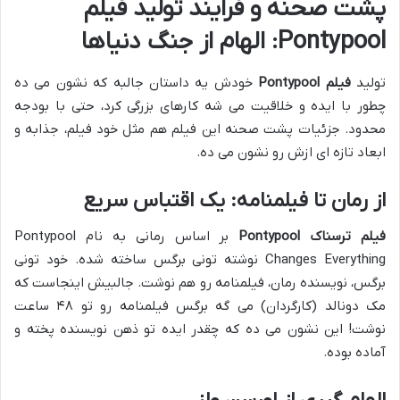
پشت صحنه و فرایند تولید فیلم
Pontypool: الهام از جنگ دنیاها
تولید
فیلم Pontypool
خودش یه داستان جالبه که نشون می ده
چطور با ایده و خلاقیت می شه کارهای بزرگی کرد، حتی با بودجه
محدود. جزئیات پشت صحنه این فیلم هم مثل خود فیلم، جذابه و
ابعاد تازه ای ازش رو نشون می ده.
از رمان تا فیلمنامه: یک اقتباس سریع
فیلم ترسناک Pontypool
بر اساس رمانی به نام Pontypool
Changes Everything نوشته تونی برگس ساخته شده. خود تونی
برگس، نویسنده رمان، فیلمنامه رو هم نوشت. جالبیش اینجاست که
مک دونالد (کارگردان) می گه برگس فیلمنامه رو تو ۴۸ ساعت
نوشت! این نشون می ده که چقدر ایده تو ذهن نویسنده پخته و
آماده بوده.