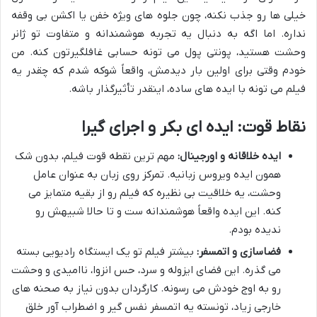
خیلی ها رو جذب نکنه، چون جلوه های ویژه خفن یا اکشن بی وقفه
نداره. اما اگه به دنبال یه تجربه هوشمندانه و متفاوت تو ژانر
وحشت هستید، پونتی پول می تونه حسابی غافلگیرتون کنه. من
خودم وقتی برای اولین بار دیدمش، واقعاً شوکه شدم که چقدر یه
فیلم می تونه با ایده های ساده، اینقدر تأثیرگذار باشه.
نقاط قوت: ایده ای بکر و اجرای گیرا
ایده خلاقانه و اورجینال:
مهم ترین نقطه قوت فیلم، بدون شک
همون ایده ویروس زبانیه. تمرکز روی زبان به عنوان عامل
وحشت، یه خلاقیت بی نظیره که فیلم رو از بقیه متمایز می
کنه. این ایده واقعاً هوشمندانه ست و تا حالا شبیهش رو
ندیده بودم.
فضاسازی و اتمسفر:
بیشتر فیلم تو یک ایستگاه رادیویی بسته
می گذره. این فضای ایزوله و سرد، حس انزوا، ناامیدی و وحشت
رو به اوج خودش می رسونه. کارگردان بدون نیاز به صحنه های
خارجی زیاد، تونسته یه اتمسفر نفس گیر و اضطراب آور خلق