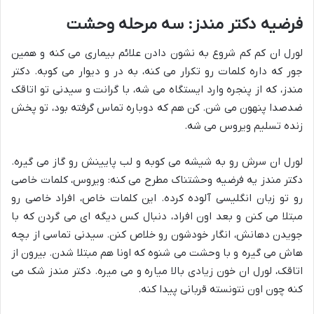
فرضیه دکتر مندز: سه مرحله وحشت
لورل ان کم کم شروع به نشون دادن علائم بیماری می کنه و همین
جور که داره کلمات رو تکرار می کنه، به در و دیوار می کوبه. دکتر
مندز، که از پنجره وارد ایستگاه می شه، با گرانت و سیدنی تو اتاقک
ضدصدا پنهون می شن. کن هم که دوباره تماس گرفته بود، تو پخش
زنده تسلیم ویروس می شه.
لورل ان سرش رو به شیشه می کوبه و لب پایینش رو گاز می گیره.
دکتر مندز یه فرضیه وحشتناک مطرح می کنه: ویروس، کلمات خاصی
رو تو زبان انگلیسی آلوده کرده. این کلمات خاص، افراد خاصی رو
مبتلا می کنن و بعد اون افراد، دنبال کس دیگه ای می گردن که با
جویدن دهانش، انگار خودشون رو خلاص کنن. سیدنی تماسی از بچه
هاش می گیره و با وحشت می شنوه که اونا هم مبتلا شدن. بیرون از
اتاقک، لورل ان خون زیادی بالا میاره و می میره. دکتر مندز شک می
کنه چون اون نتونسته قربانی پیدا کنه.