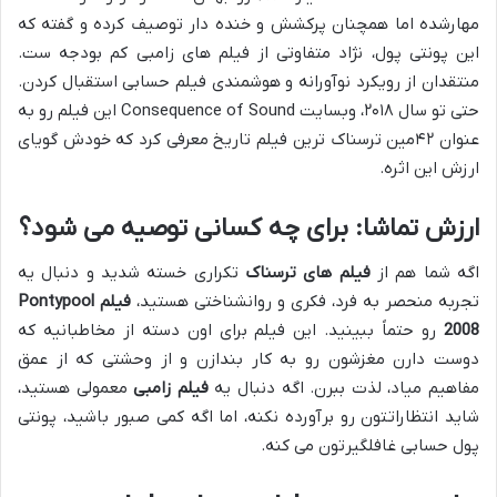
مهارشده اما همچنان پرکشش و خنده دار توصیف کرده و گفته که
این پونتی پول، نژاد متفاوتی از فیلم های زامبی کم بودجه ست.
منتقدان از رویکرد نوآورانه و هوشمندی فیلم حسابی استقبال کردن.
حتی تو سال ۲۰۱۸، وبسایت Consequence of Sound این فیلم رو به
عنوان ۴۲مین ترسناک ترین فیلم تاریخ معرفی کرد که خودش گویای
ارزش این اثره.
ارزش تماشا: برای چه کسانی توصیه می شود؟
اگه شما هم از
فیلم های ترسناک
تکراری خسته شدید و دنبال یه
تجربه منحصر به فرد، فکری و روانشناختی هستید،
فیلم Pontypool
2008
رو حتماً ببینید. این فیلم برای اون دسته از مخاطبانیه که
دوست دارن مغزشون رو به کار بندازن و از وحشتی که از عمق
مفاهیم میاد، لذت ببرن. اگه دنبال یه
فیلم زامبی
معمولی هستید،
شاید انتظاراتتون رو برآورده نکنه، اما اگه کمی صبور باشید، پونتی
پول حسابی غافلگیرتون می کنه.