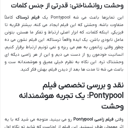
وحشت روانشناختی: قدرتی از جنس کلمات
این تمایزها باعث می شه Pontypool یک
فیلم ترسناک
کاملاً
متفاوت باشه. وحشتی که این فیلم ایجاد می کنه، بیشتر فکریه تا
فیزیکی. اینکه کلمات، که ابزار اصلی ارتباط و تفکر ما هستن، بتونن
عامل نابودی باشن، یک ایده واقعاً ترسناکه. این فیلم نشون می ده
چطور وقتی زبانمون به هم می ریزه و نمی تونیم ارتباط برقرار کنیم،
انسانیت خودمون رو از دست می دیم و این از هر زامبی دیگه ای
وحشتناک تره. این نگاه به نظرم خیلی عمیق و هوشمندانه ست و
باعث می شه تا مدت ها بعد از دیدن فیلم، بهش فکر کنید.
نقد و بررسی تخصصی فیلم
Pontypool: یک تجربه هوشمندانه
وحشت
وقتی
فیلم زامبی Pontypool
رو می بینید، متوجه می شید که با یه
اثر معمولی طرف نیستید. این فیلم از اوناست که شاید تو نگاه اول