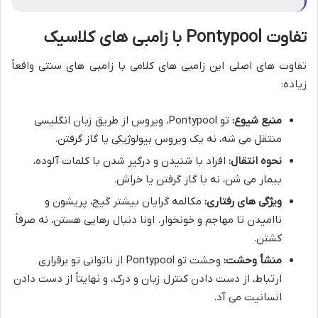
تفاوت Pontypool با زامبی های کلاسیک
تفاوت های اصلی این زامبی های کلامی با زامبی های سنتی واقعاً
زیاده:
منبع شیوع:
تو Pontypool، ویروس از طریق زبان انگلیسی
منتقل می شه، نه یک ویروس بیولوژیکی یا گاز گرفتن.
نحوه انتقال:
افراد با شنیدن و درگیر شدن با کلمات آلوده،
بیمار می شن، نه با گاز گرفتن یا خراش.
ویژگی های رفتاری:
مکالمه گرایان بیشتر گیج، پریشون و
ناامیدن تا مهاجم و خونخوار. اونا دنبال رهایی هستن، نه صرفاً
کشتن.
منشأ وحشت:
وحشت تو Pontypool از ناتوانی تو برقراری
ارتباط، از دست دادن کنترل زبان و درک، و نهایتاً از دست دادن
انسانیت می آد.