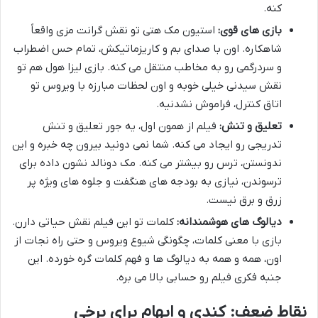
کنه.
بازی های قوی:
استیون مک هتی تو نقش گرانت مزی واقعاً
شاهکاره. اون با صدای بم و کاریزماتیکش، تمام حس اضطراب
و سردرگمی رو به مخاطب منتقل می کنه. بازی لیزا هول هم تو
نقش سیدنی خیلی خوبه و اون لحظات مبارزه با ویروس تو
اتاق کنترل، فراموش نشدنیه.
تعلیق و تنش:
فیلم از همون اول، یه جور تعلیق و تنش
تدریجی رو ایجاد می کنه. شما نمی دونید بیرون چه خبره و این
ندونستن، ترس رو بیشتر می کنه. مک دونالد نشون داده برای
ترسوندن، نیازی به بودجه های هنگفت و جلوه های ویژه پر
زرق و برق نیست.
دیالوگ های هوشمندانه:
کلمات تو این فیلم نقش حیاتی دارن.
بازی با معنی کلمات، چگونگی شیوع ویروس و حتی راه نجات از
اون، همه و همه به دیالوگ ها و فهم کلمات گره خورده. این
جنبه فکری فیلم رو حسابی بالا می بره.
نقاط ضعف: کندی و ابهام برای برخی