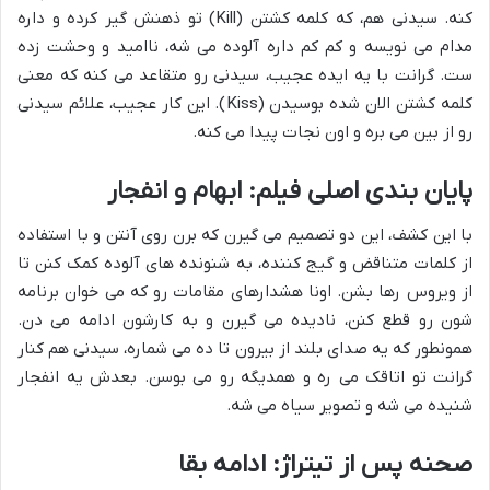
کنه. سیدنی هم، که کلمه کشتن (Kill) تو ذهنش گیر کرده و داره
مدام می نویسه و کم کم داره آلوده می شه، ناامید و وحشت زده
ست. گرانت با یه ایده عجیب، سیدنی رو متقاعد می کنه که معنی
کلمه کشتن الان شده بوسیدن (Kiss). این کار عجیب، علائم سیدنی
رو از بین می بره و اون نجات پیدا می کنه.
پایان بندی اصلی فیلم: ابهام و انفجار
با این کشف، این دو تصمیم می گیرن که برن روی آنتن و با استفاده
از کلمات متناقض و گیج کننده، به شنونده های آلوده کمک کنن تا
از ویروس رها بشن. اونا هشدارهای مقامات رو که می خوان برنامه
شون رو قطع کنن، نادیده می گیرن و به کارشون ادامه می دن.
همونطور که یه صدای بلند از بیرون تا ده می شماره، سیدنی هم کنار
گرانت تو اتاقک می ره و همدیگه رو می بوسن. بعدش یه انفجار
شنیده می شه و تصویر سیاه می شه.
صحنه پس از تیتراژ: ادامه بقا