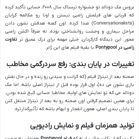
بروس مک دونالد تو جشنواره ترسناک سال ۲۰۰۸، حسابی تأکید کرده
که قربانی های فیلمش زامبی نیستن و اونا رو مکالمه گرایان
(Conversationalists) صدا کرده. اون گفته هدفش نشون دادن
مراحل بیماری و وحشت روانشناختی بوده، نه صرفاً اکشن زامبی
محور. این دیدگاه کارگردان، خیلی مهمه برای درک عمیق تر
تفاوت
زامبی در Pontypool
با بقیه فیلم های این ژانر.
تغییرات در پایان بندی: رفع سردرگمی مخاطب
صحنه بعد از تیتراژ فیلم (که گرانت و سیدنی رو زنده و در حال نقش
بازی نشون می ده)، اول قرار بوده قبل از تیتراژ اصلی باشه. اما مک
دونالد می گه تو نمایش های اولیه، مخاطبا حسابی گیج شده بودن.
برای همین تصمیم گرفتن اون صحنه رو به بعد از تیتراژ منتقل کنن
تا پایان بندی اصلی، همون انفجار و ابهام باشه که تأثیرگذارتره.
تولید همزمان فیلم و نمایش رادیویی
یکی دیگه از نکات جالب، اینه که
فیلم Pontypool
همزمان به صورت