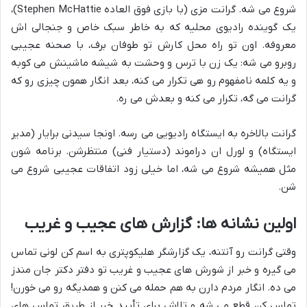
شروع می شه. گرانت مزی (با بازی فوق العاده Stephen McHattie)،
یک گوینده رادیوی محلیه که به خاطر سبک خاص و جنجالی اش
معروفه. اون تو راه محل کارش تو طوفان برف، با صحنه عجیبی
روبرو می شه: یک زن با ترس و وحشت به شیشه ماشینش می کوبه
و یه کلمه نامفهوم رو هی تکرار می کنه، بعد انگار همون چیزی رو که
گرانت می گه، تکرار می کنه و بعدش می ره.
گرانت بالاخره به ایستگاه رادیویی می رسه. اونجا سیدنی برایار (مدیر
ایستگاه) و لورل ان دراموند (دستیار فنی) منتظرشن. برنامه شون
مثل همیشه شروع می شه، اما خیلی زود اتفاقات عجیبی شروع می
شن.
اولین نشانه ها: گزارش های عجیب و غریب
وقتی گرانت رو آنتنه، یک گزارشگر هلیکوپتری به اسم کن لونی تماس
می گیره و خبر از شورش های عجیب و غریب تو دفتر دکتر جان مندز
می ده. انگار مردم دارن به هم حمله می کنن و همدیگه رو می خورن!
تماس کن قطع می شه و تلاش برای تأیید خبر از طریق تماس های