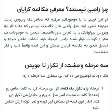
چرا زامبی نیستند؟ معرفی مکالمه گرایان
تو این فیلم، ما با موجوداتی طرفیم که بخاطر یک ویروس زبانی،
دیوونه شدن. اونا مثل زامبی های کلاسیک نیستن که به خاطر یه
ویروس بیولوژیکی یا یه نفرین ماوراءالطبیعه تبدیل به موجودات بی
مغز و گوشت خوار شده باشن. اینجا، خود کلمات، عامل شیوع و
تبدیل شدن به مکالمه گرایان هستن و این ایده واقعاً ناب و فکر
شده ست.
سه مرحله وحشت: از تکرار تا جویدن
مک دونالد توضیح می ده که این بیماری سه مرحله داره:
مرحله اول: تکرار یک کلمه.
تو این مرحله، فرد یه کلمه خاص رو
(معمولاً کلمات محبت آمیز مثل عزیزم یا خانم) هی تکرار می
کنه. انگار اون کلمه تو ذهنش گیر کرده و نمی تونه ازش خلاص
بشه.