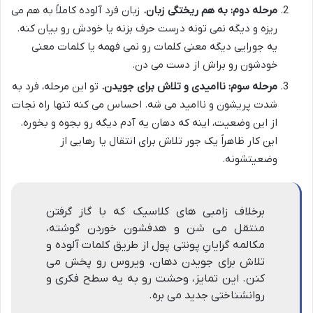
مرحله دوم: به هم ریختگی زبان.
زبان فرد آلوده کاملاً به هم می
ریزه و دیگه نمی تونه درست حرف بزنه یا خودش رو بیان کنه.
یه جورایی دیگه معنی کلمات رو نمی فهمه یا کلمات معنی
خودشون رو براش از دست می دن.
مرحله سوم: ناامیدی و تلاش برای جویدن.
تو این مرحله، فرد به
شدت پریشون و ناامید می شه. احساس می کنه تنها راه نجات
از این وضعیت، اینه که دهان یه آدم دیگه رو بجوه و بخوره.
این کار ظاهراً یک جور تلاش برای انتقال یا رهایی از
وضعیتشونه.
برخلاف زامبی های کلاسیک که با گاز گرفتن
منتقل می شن و هدفشون خوردن گوشته،
مکالمه گرایانِ پونتی پول از طریق کلمات آلوده و
تلاش برای جویدن دهان، ویروس رو پخش می
کنن. این تمایز، وحشت رو به یه سطح فکری و
روانشناختی جدید می بره.