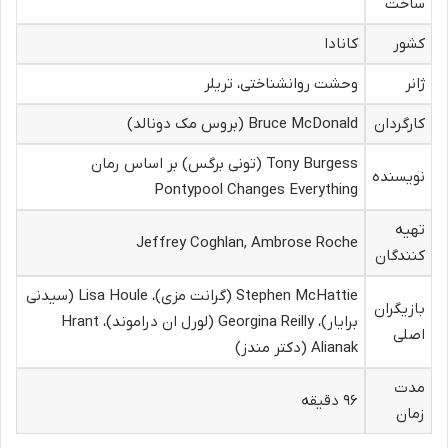
ساخت
کشور
کانادا
ژانر
وحشت روانشناختی، تریلر
کارگردان
Bruce McDonald (بروس مک دونالد)
Tony Burgess (تونی برگس) بر اساس رمان
نویسنده
Pontypool Changes Everything
تهیه
Jeffrey Coghlan, Ambrose Roche
کنندگان
Stephen McHattie (گرانت مزی)، Lisa Houle (سیدنی
بازیگران
برایار)، Georgina Reilly (لورل ان دراموند)، Hrant
اصلی
Alianak (دکتر مندز)
مدت
۹۶ دقیقه
زمان