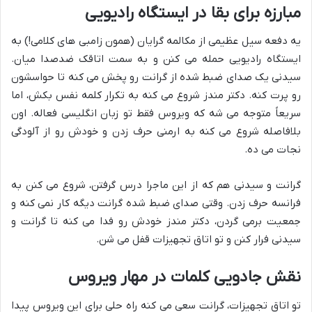
مبارزه برای بقا در ایستگاه رادیویی
یه دفعه سیل عظیمی از مکالمه گرایان (همون زامبی های کلامی!) به
ایستگاه رادیویی حمله می کنن و به سمت اتاقک ضدصدا میان.
سیدنی یک صدای ضبط شده از گرانت رو پخش می کنه تا حواسشون
رو پرت کنه. دکتر مندز شروع می کنه به تکرار کلمه نفس بکش، اما
سریعاً متوجه می شه که ویروس فقط تو زبان انگلیسی فعاله. اون
بلافاصله شروع می کنه به ارمنی حرف زدن و خودش رو از آلودگی
نجات می ده.
گرانت و سیدنی هم که از این ماجرا درس گرفتن، شروع می کنن به
فرانسه حرف زدن. وقتی صدای ضبط شده گرانت دیگه کار نمی کنه و
جمعیت برمی گردن، دکتر مندز خودش رو فدا می کنه تا گرانت و
سیدنی فرار کنن و تو اتاق تجهیزات قفل می شن.
نقش جادویی کلمات در مهار ویروس
تو اتاق تجهیزات، گرانت سعی می کنه راه حلی برای این ویروس پیدا