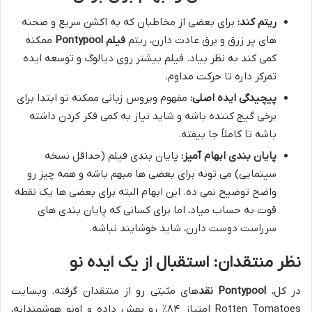
ریتم کند:
برای بعضی از مخاطبان که به اکشن سریع و صحنه
های پر زرق و برق عادت دارن، ریتم
فیلم Pontypool
ممکنه
کمی کند به نظر بیاد. فیلم بیشتر روی دیالوگ و توسعه ایده
تمرکز داره تا حرکت مداوم.
پیچیدگی ایده اصلی:
مفهوم ویروس زبانی ممکنه تو ابتدا برای
برخی گیج کننده باشه و شاید نیاز به کمی فکر کردن داشته
باشه تا کاملاً جا بیفته.
پایان بندی ابهام آمیز:
پایان بندی فیلم (حداقل نسخه
سینمایی) می تونه برای بعضی ها مبهم باشه و همه چیز رو
واضح توضیح نمی ده. این ابهام البته برای بعضی ها یک نقطه
قوت به حساب میاد، اما برای کسانی که پایان بندی های
سرراست دوست دارن، شاید خوشایند نباشه.
نظر منتقدان: استقبال از یک ایده نو
در کل،
Pontypool نقد
های مثبتی رو از منتقدان گرفته. وبسایت
Rotten Tomatoes امتیاز ۸۴٪ رو بهش داده و اونو هوشمندانه،