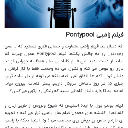
فیلم زامبی Pontypool
اگه دنبال یک
فیلم زامبی
متفاوت و حسابی فکری هستید که تا عمق
وجودتون رو به چالش بکشه، فیلم Pontypool همون چیزیه که
نباید از دست بدید. این فیلم کانادایی سال ۲۰۰۸ یه جورایی قواعد
بازی رو عوض می کنه و نشون می ده وحشت فقط با گاز گرفتن و
دنبال کردن آدم ها اتفاق نمی افته، بلکه می تونه از دل ساده ترین
چیزی که هر روز باهاش سروکار داریم، یعنی کلمات، بیرون بیاد.
آماده اید تا وارد دنیای کلماتی بشید که زندگی رو ازتون می گیرن؟
فیلم پونتی پول، با ایده اصلیش که شیوع ویروس از طریق زبان و
کلماته، از کلیشه های معمول فیلم های زامبی فرار می کنه و تجربه
ای تازه و خاص رو پیش روی مخاطب می ذاره. اینجا دیگه با زامبی
های کند و بی مغز طرف نیستیم، بلکه با موجوداتی روبرو می شیم که