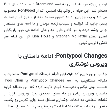
اولین پروژه مرتبط، فیلمی به اسم Dreamland هست که سال ۲۰۱۹
منتشر شد. این فیلم در واقع یک اسپین آف از
Pontypool
محسوب
می شه و یک جورایی ادامه همون صحنه بعد از تیتراژ فیلم اصلیه،
یعنی جایی که گرانت و سیدنی زنده موندن و با اسم های مستعار
جانی چشم مرده و لیزا قاتل دارن به زندگی ادامه می دن. بازیگران
اصلی، یعنی Stephen McHattie و Lisa Houle، تو این فیلم هم
نقش آفرینی کردن.
Pontypool Changes: ادامه داستان با
ویروس نوشتاری
جذاب ترین خبری که طرفداران
فیلم ترسناک Pontypool
منتظرشن،
دنباله مستقیمی به اسم Pontypool Changes یا Typo Chan
هست. تونی برگس، نویسنده فیلم، تأیید کرده که این دنباله قراره
داستان ویروس زبانی رو به سطح جدیدی ببره: ویروس قراره از
کلمات شفاهی، به کلمات نوشتاری منتقل بشه! وای، فکرش رو بکنید،
چقدر می تونه ترسناک باشه اگه حتی نوشتن هم باعث شیوع بشه!