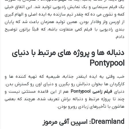
یک فیلم سینمایی و یک نمایش رادیویی تولید شد. این اتفاق خیلی
کمه و نشون می ده که چقدر تیم سازنده به ایده اصلی و الهام گیری
از اورسن ولز وفادار بودن. همین تولید همزمان باعث شد که پایان
بندی رادیویی با فیلم کمی متفاوت باشه، که قبلاً براتون توضیح
دادم.
دنباله ها و پروژه های مرتبط با دنیای
Pontypool
خب، وقتی یه ایده اینقدر جذابه، طبیعیه که تهیه کننده ها و
کارگردان ها بخوان دنبالش رو بگیرن و دنیای اون رو گسترش بدن.
دنیای
فیلم زامبی Pontypool
هم از این قاعده مستثنی نیست و
چند تا پروژه مرتبط و دنباله براش تعریف شده، هرچند که بعضی
هاشون با تأخیرهای زیادی روبرو بودن.
Dreamland: اسپین آفی مرموز