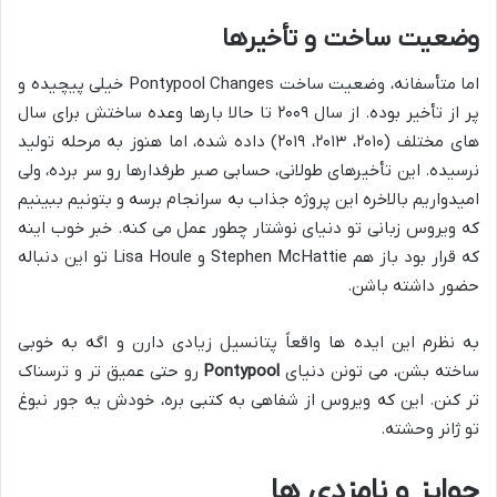
وضعیت ساخت و تأخیرها
اما متأسفانه، وضعیت ساخت Pontypool Changes خیلی پیچیده و
پر از تأخیر بوده. از سال ۲۰۰۹ تا حالا بارها وعده ساختش برای سال
های مختلف (۲۰۱۰، ۲۰۱۳، ۲۰۱۹) داده شده، اما هنوز به مرحله تولید
نرسیده. این تأخیرهای طولانی، حسابی صبر طرفدارها رو سر برده، ولی
امیدواریم بالاخره این پروژه جذاب به سرانجام برسه و بتونیم ببینیم
که ویروس زبانی تو دنیای نوشتار چطور عمل می کنه. خبر خوب اینه
که قرار بود باز هم Stephen McHattie و Lisa Houle تو این دنباله
حضور داشته باشن.
به نظرم این ایده ها واقعاً پتانسیل زیادی دارن و اگه به خوبی
ساخته بشن، می تونن دنیای
Pontypool
رو حتی عمیق تر و ترسناک
تر کنن. این که ویروس از شفاهی به کتبی بره، خودش یه جور نبوغ
تو ژانر وحشته.
جوایز و نامزدی ها