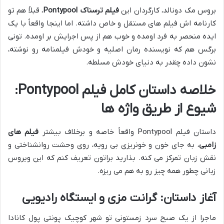
بروس مک دونالد، کارگردان این
فیلم ترسناک Pontypool
، قبلاً هم تو
کارنامه اش فیلم های مستقل و خاص داشته. اما اینجا واقعاً با یک
ایده منحصر به فرد اومده و خوب هم از پس اجرایش بر اومده. تونی
برگس هم که نویسنده رمان اصلیه و خودش فیلمنامه رو نوشته،
نشون داده چقدر به دنیای خودش مسلطه.
خلاصه داستان کامل فیلم Pontypool:
شیوع از طریق واژه ها
داستان فیلم Pontypool واقعاً خاصه و برخلاف بیشتر
فیلم های
زامبی
، به جای خون و خونریزی بی رویه، روی وحشت روانشناختی و
نقش زبان تمرکز می کنه. بذارید براتون تعریف کنم که این ویروس
زبانی چطور همه چیز رو به هم می ریزه.
آغاز داستان: گرانت مزی و ایستگاه رادیویی
ماجرا از یک صبح سرد زمستونی تو شهر کوچیک پونتی پول کانادا