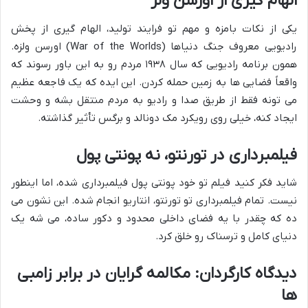
الهام گیری از اورسن ولز
یکی از نکات بامزه و مهم تو فرایند تولید، الهام گیری از پخش
رادیویی معروف جنگ دنیاها (War of the Worlds) اورسن ولزه.
همون برنامه رادیویی که سال ۱۹۳۸ مردم رو به این باور رسوند که
واقعاً فضایی ها به زمین حمله کردن. این ایده که یک فاجعه عظیم
می تونه فقط از طریق صدا و رادیو به مردم منتقل بشه و وحشت
ایجاد کنه، خیلی روی رویکرد مک دونالد و برگس تأثیر گذاشته.
فیلمبرداری در تورنتو، نه پونتی پول
شاید فکر کنید فیلم تو خود پونتی پول فیلمبرداری شده، اما اینطور
نیست. تمام فیلمبرداری تو تورنتو، انتاریو انجام شده. این نشون می
ده که چقدر با یه فضای داخلی محدود و دکور ساده، می شه یک
دنیای کامل و ترسناک رو خلق کرد.
دیدگاه کارگردان: مکالمه گرایان در برابر زامبی
ها