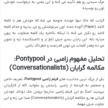
مرگ سیدنی رو هم تأیید می کنه و این یعنی به درخواست خودش،
اون رو بوسیده.
گرانت که حالا تنها مونده، متوجه می شه که خودش هم با کلمه
کاغذ (Paper) آلوده شده. اون سرنوشتش رو می پذیره و مدام کلمه
کاغذ رو تکرار می کنه تا اینکه بالاخره یک کلمه متفاوت به زبون
میاره: تله. این پایان بندی خیلی تلخ تر و ناامیدکننده تره و نشون
می ده چقدر کلمات می تونن قدرتمند و خطرناک باشن.
تحلیل مفهوم زامبی در Pontypool:
مکالمه گرایان (Conversationalists)
یکی از بزرگ ترین جذابیت های
فیلم زامبی Pontypool
، تعریف خاص
و منحصر به فردشه از زامبی. راستش رو بخواید، اگه از کارگردان
بپرسید، اصلاً تو این فیلم زامبی نداریم! بروس مک دونالد خودش
قربانی ها رو مکالمه گرایان (Conversationalists) صدا می زنه و این
تفاوت خیلی مهمه.