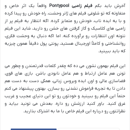
آخرش باید بگم
فیلم زامبی Pontypool
واقعاً یک اثر خاص و
متفاوته که تو شلوغی فیلم های ژانر وحشت، راه خودش رو پیدا کرده
و با یه ایده ناب، خودش رو متمایز کرده. اگه انتظار یه فیلم پر از
زامبی های کلاسیک و گاز گرفتن های خشن رو دارید، شاید این فیلم
نتونه اون انتظارات رو برآورده کنه. اما اگه دنبال یه وحشت فکری،
روانشناختی و کاملاً اورجینال هستید، پونتی پول دقیقاً همون چیزیه
که باید ببینید.
این فیلم بهمون نشون می ده که چقدر کلمات قدرتمندن و چطور می
تونن هم عامل ارتباط و هم عامل نابودی باشن. بازی های قوی،
فضاسازی عالی و اون ایده ویروس زبانی، همگی دست به دست هم
دادن تا یه تجربه فراموش نشدنی رو بسازن. بهتون پیشنهاد می کنم
حتماً این فیلم رو ببینید و خودتون رو تو این دنیای عجیب و غریب
غرق کنید. باور کنید ارزشش رو داره. بعدش می تونید بیاید و
نظراتتون رو درباره این فیلم خاص با ما به اشتراک بذارید.