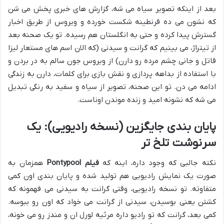
بعد از اینکه تصویر سیاه می شه، گزارش های خبری پخش می شن
که نشون می ده قرنطینه شکست خورده و ویروس از طریق اخبار
گسترش پیدا کرده و حتی به انگلستان هم رسیده. تو یک صحنه بعد
از تیتراژ، می بینیم که گرانت و سیدنی (که الان اسم های مستعار لیزا
قاتل و جانی چشم مرده رو دارن) از ویروس جون سالم به در بردن و
با استفاده از بداهه پردازی و نقش بازی برای کلمات، دارن به زندگی
ادامه می دن. تو این صحنه، تصویر از سیاه و سفید به رنگی تبدیل
می شه که نشونه امید و زنده موندن اوناست.
پایان بندی جایگزین (نسخه رادیویی): یک
سرنوشت تلخ تر
نکته جالبی که وجود داره، اینه که
فیلم Pontypool
همزمان به
صورت یک نمایش رادیویی هم تولید شده و پایان بندی اون کمی
متفاوته. تو نسخه رادیویی، وقتی گرانت به سیدنی می فهمونه که
کشتن یعنی بوسیدن، سیدنی از گرانت می خواد که اون رو ببوسه.
کمی بعد، گرانت که تو رادیو داره مرثیه لورل ان و مندز رو می خونه،