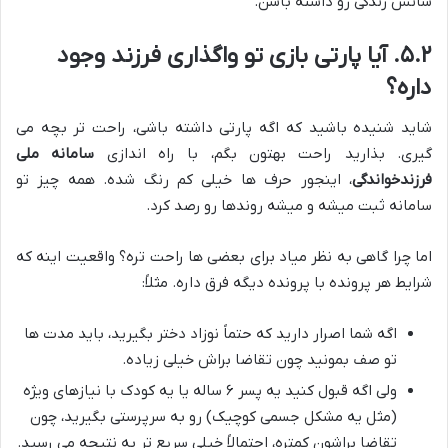
شانس زندگی رو داشته باشن.
۵.۲. آیا پارتی بازی تو واگذاری فرزند وجود
داره؟
شاید شنیده باشید که اگه پارتی داشته باشی، راحت تر بچه می
گیری. بذارید راحت بهتون بگم، با راه اندازی
سامانه ملی
فرزندخواندگی
، اینجور حرف ها خیلی کم رنگ شده. همه چیز تو
سامانه ثبت میشه و میشه روندها رو رصد کرد.
اما چرا گاهی به نظر میاد برای بعضی ها راحت تره؟ واقعیت اینه که
شرایط هر پرونده با پرونده دیگه فرق داره. مثلاً:
اگه شما اصرار دارید که حتماً نوزاد دختر بگیرید، باید مدت ها
تو صف بمونید چون تقاضا براش خیلی زیاده.
ولی اگه قبول کنید یه پسر ۶ ساله یا یه کودک با نیازهای ویژه
(مثل یه مشکل جسمی کوچیک) رو به سرپرستی بگیرید، چون
تقاضا براشون کمتره، احتمالاً خیلی سریع تر به نتیجه می رسید.