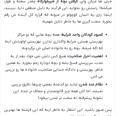
خیلی ها میگن وای،
گرفتن بچه از شیرخوارگاه
چقدر سخته و طول
میکشه!. راستش رو بخواید، این فرآیند یه دلیل منطقی داره. ببینید،
اینجا پای یه انسان کوچولو در میونه که قراره کل آینده ش رقم
بخوره. سخت گیری ها به خاطر دلایل مهمیه:
کمبود کودکان واجد شرایط:
همه بچه هایی که تو مراکز
بهزیستی هستن، شرایط واگذاری ندارن. بهزیستی اولویتش اینه
که اگه میشه، بچه رو به خانواده اصلی ش برگردونه.
اهمیت احراز صلاحیت:
هیچ کس دلش نمی خواد بعد از یه
مدت، سرپرستی فسخ بشه و بچه دوباره زخم بخوره. به همین
خاطر، بهزیستی و دادگاه حسابی صلاحیت خانواده ها رو بررسی
می کنن.
نظام مند شدن:
شاید تو گذشته بعضی چیزها دقیق بررسی
نمیشد، اما الان همه چیز قانونمندتر و شفاف تر شده. این
نشونه پیشرفته، نه سخت تر شدن بیخود!
پس صبور باشید. این انتظار به خاطر اینه که این فرشته ها بهترین