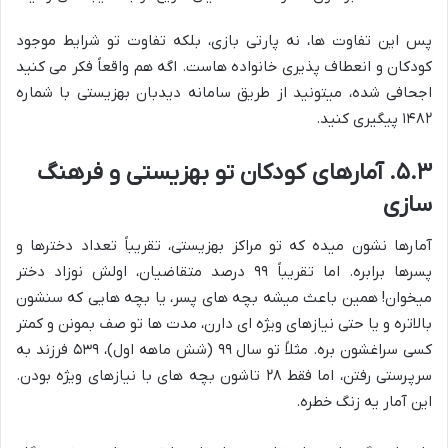
پس این تفاوت ها، نه پارتی بازی، بلکه تفاوت تو شرایط موجود
کودکان و انعطاف پذیری خانواده هاست. اگه هم واقعاً فکر می کنید
اجحافی شده، میتونید از طریق سامانه دیدبان بهزیستی با شماره
۱۴۸۲ پیگیری کنید.
۵.۳. آمارهای کودکان تو بهزیستی و فرهنگ
سازی
آمارها نشون میده که تو مراکز بهزیستی، تقریباً تعداد دخترها و
پسرها برابره. اما تقریباً ۹۹ درصد متقاضیان، اولش نوزاد دختر
میخوان! همین باعث میشه بچه های پسر، یا بچه هایی که سنشون
بالاتره و یا حتی نیازهای ویژه ای دارن، مدت ها تو صف بمونن و کمتر
کسی سراغشون بره. مثلاً تو سال ۹۹ (شش ماهه اول)، ۵۳۹ فرزند به
سرپرستی رفتن، اما فقط ۲۸ تاشون بچه های با نیازهای ویژه بودن.
این آمار یه زنگ خطره.