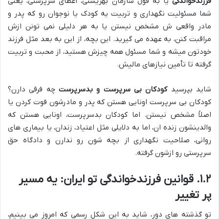
فرزندخواندگی
یا به قول سازمان بهزیستی، اعطای سرپرستی، یعنی
شما مسئولیت نگهداری و تربیت یه کودک یا نوجوان رو که پدر و
مادر واقعی ش مشخص نیستن یا به هر دلیلی نمی تونن ازش
مراقبت کنن، به عهده می گیرید. این بچه، از این به بعد مثل فرزند
خودتون میشه و شما مسئول همه چیزش هستید، از محبت و تربیت
گرفته تا تأمین نیازهای مالیش.
شاید بپرسید
کودکان بی سرپرست و بدسرپرست
چه فرقی دارن؟
کودکان بی سرپرست اونایی هستن که پدر و مادرشون فوت کردن یا
اصلاً مشخص نیستن. اما کودکان بدسرپرست، اونایی هستن که
والدینشون زنده ان، اما به دلایلی مثل اعتیاد، زندان، یا بیماری های
روانی، صلاحیت نگهداری از بچه شون رو ندارن و دادگاه حق
سرپرستی رو ازشون گرفته.
۱.۲. قوانین فرزندخواندگی تو ایران: یه مسیر
پر تغییر
تو گذشته های دور، شاید به این شکل رسمی که امروز می بینیم،