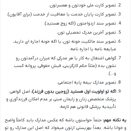
تصویر کارت ملی خودتون و همسرتون.
تصویر کارت پایان خدمت یا معافیت از خدمت (برای آقایون).
تصویر سند ازدواجتون (اگه زوج هستید).
تصویر آخرین مدرک تحصیلی تون.
تصویر سند مالکیت خونه تون، یا اگه خونه اجاره ای دارید،
مبایعه نامه یا اجاره نامه.
گواهی اشتغال به کار یا هر مدرکی که میزان درآمدتون رو
نشون بده (مثلاً حکم کارگزینی، فیش حقوقی، پروانه کسب
و…).
تصویر مدارک بیمه پایه اجتماعی.
اگه تو اولویت اول هستید (زوجین بدون فرزند)،
اصل گواهی
پزشک متخصص زنان و زایمان مبنی بر عدم امکان فرزندآوری و
تأییدیه پزشکی قانونی هم لازمه.
یه نکته مهم:
حتماً حواستون باشه که عکس مدارک باید کاملاً واضح
و خوانا باشه. بعداً بهزیستی ازتون میخواد که اصل این مدارک رو تو