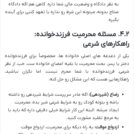
به نظر دادگاه و وضعیت مالی شما داره. گاهی هم اگه دادگاه
صلاح بدونه، میتونه این شرط رو نذاره یا تعهد کتبی برای آینده
بگیره.
۴.۲. مسئله محرمیت فرزندخوانده:
راهکارهای شرعی
یکی از دغدغه های اصلی خانواده ها، مخصوصاً برای فرزندخوانده
دختر یا پسر، بحث محرمیت با بقیه اعضای خانواده ست. خب، از نظر
شرعی، فرزندخوانده با شما محرم نیست. اما نگران نباشید،
راهکارهایی هست که این مشکل رو حل کنه:
رضاع (شیردهی):
اگه مادر سرپرست شرایط شیردهی رو داشته
باشه و بتونه کودک رو به شرایط شرعی شیر بده، محرمیت
ایجاد میشه. البته این کار شرایط خیلی دقیقی داره که باید با
یه مرجع تقلید مشورت کنید.
ازدواج موقت:
یه راه دیگه برای محرمیت، ازدواج موقت