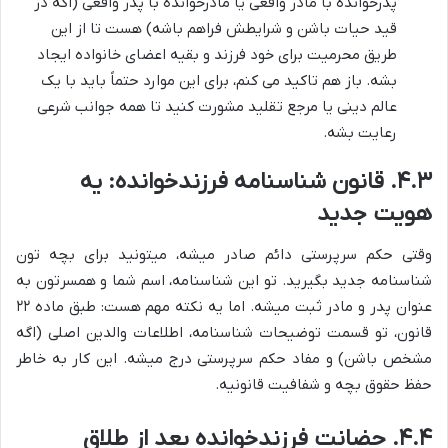
پدرخوانده با مادر واقعی یا مادرخوانده با پدر واقعی (اگه در
قید حیات باشن و شرایطش فراهم باشه) هست تا از این
طریق محرمیت برای خود فرزند و بقیه اعضای خانواده ایجاد
بشه. باز هم تاکید می کنم، برای این موارد حتماً باید با یک
عالم دینی یا مرجع تقلید مشورت کنید تا همه جوانب شرعی
رعایت بشه.
۴.۳. قانون شناسنامه فرزندخوانده: یه
هویت جدید
وقتی حکم سرپرستی دائم صادر میشه، میتونید برای بچه تون
شناسنامه جدید بگیرید. تو این شناسنامه، اسم شما و همسرتون به
عنوان پدر و مادر ثبت میشه. اما یه نکته مهم هست: طبق ماده ۲۲
قانون، تو قسمت توضیحات شناسنامه، اطلاعات والدین اصلی (اگه
مشخص باشن) و مفاد حکم سرپرستی درج میشه. این کار به خاطر
حفظ حقوق بچه و شفافیت قانونیه.
۴.۴. حضانت فرزندخوانده بعد از طلاق