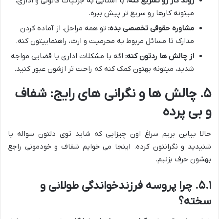
روند کار رو تسریع کنه:
با آشنایی به جزئیات قانونی و اداری،
میتونه کارها رو سریع تر پیش ببره.
مشاوره حقوقی تخصصی بده:
تو همه مراحل، از آماده کردن
مدارک تا مسائل مربوط به محرمیت و ارث، راهنماییتون کنه.
از چالش ها ردتون کنه:
اگه با مشکلات اداری یا قضایی مواجه
شدید، میتونه بهتون کمک کنه که راحت تر ازشون عبور کنید.
۵. چالش ها و نگرانی های رایج: شفاف
و بی پرده
حالا بیاین بریم سراغ اون چیزایی که شاید توی دلتون سواله یا
شنیدید و نگرانتون کرده. اینجا می خوایم شفاف و خودمونی راجع
بهشون حرف بزنیم.
۵.۱. چرا پروسه فرزندخواندگی طولانی و
سخته؟