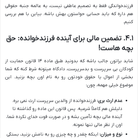
فرزندخواندگی فقط یه تصمیم عاطفی نیست، یه عالمه جنبه حقوقی
هم داره که باید حسابی حواستون بهش باشه. بیاین با هم بررسی
کنیم.
۴.۱. تضمین مالی برای آینده فرزندخوانده: حق
بچه هاست!
شاید براتون جالب باشه که بدونید طبق ماده ۱۴ قانون حمایت از
کودکان بی سرپرست و بدسرپرست، دادگاه میتونه شرط کنه که شما
بخشی از اموال یا حقوق خودتون رو به نام اون بچه بزنید. این
موضوع خیلی مهمه، چون:
عدم ارث بری:
فرزندخوانده از والدین سرپرست ارث نمی بره.
دلیلش هم کاملاً شرعیه. پس قانون این ماده رو گذاشته تا
آینده مالی بچه تأمین بشه و در صورت فوت خدای نکرده شما،
اون از نظر مالی تنها نمونه.
نوع و میزان:
اینکه چقدر و چه چیزی رو به نامش بزنید، بستگی