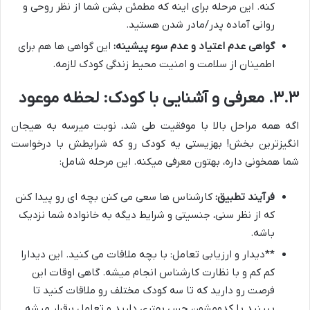
کنه. این مرحله برای اینه که مطمئن بشن شما از نظر روحی و
روانی آماده پدر/مادر شدن هستید.
گواهی عدم اعتیاد و عدم سوء پیشینه:
این گواهی ها هم برای
اطمینان از سلامت و امنیت محیط زندگی کودک لازمه.
۳.۳. معرفی و آشنایی با کودک: لحظه موعود
اگه همه مراحل بالا با موفقیت طی شد، نوبت میرسه به هیجان
انگیزترین بخش! بهزیستی یه کودک رو که شرایطش با درخواست
شما همخونی داره، بهتون معرفی میکنه. این مرحله شامل:
فرآیند تطبیق:
کارشناس ها سعی می کنن بچه ای رو پیدا کنن
که از نظر سنی، جنسیتی و شرایط دیگه به خانواده شما نزدیک
باشه.
**دیدار و ارزیابی تعامل: با بچه ملاقات می کنید. این دیدارا
کم کم و با نظارت کارشناس انجام میشه. گاهی اوقات این
فرصت رو دارید که تا سه کودک مختلف رو ملاقات کنید تا
ببینید با کدومشون حس بهتری دارید و تعامل برقرار میشه.