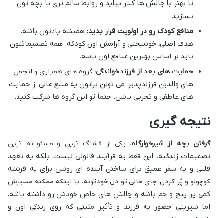
تا بهتر با چالش ها کنار بیاید و روابط سالم تری با بچه تون
بسازید.
منافع کودک رو در اولویت قرار بدید:
همیشه یادتون باشه،
هدف اصلی، خوشبختی و آرامش اون کودکه. همه تصمیماتتون
باید بر اساس بهترین منافع اون باشه.
حمایت های بعد از فرزندخواندگی:
گروه های همیاری و انجمن
های والدین فرزندپذیر، می تونن براتون یه منبع عالی از حمایت
های عاطفی و تجربی باشن. حتماً تو این گروه ها شرکت کنید.
نتیجه گیری
گرفتن بچه از شیرخوارگاه
، یکی از قشنگ ترین و مسئولانه ترین
تصمیمات زندگیه. این فقط یه فرآیند قانونی نیست، بلکه یه تعهد
قلبی و یه سفر عمیق برای ساختن آینده ای روشن برای یه فرشته
کوچولو و پُر کردن جای خالی تو دل خودتونه. با اینکه ممکنه مسیرش
کمی پر پیچ و خم باشه و چالش های خاص خودش رو داشته باشه،
اما شیرینی حضور یه فرزند و تأثیر مثبتی که روی زندگی اون و