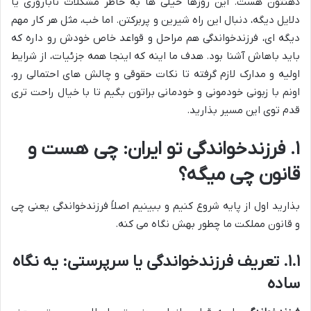
ذهنتون هست. این روزها خیلی ها به خاطر مشکلات ناباروری یا
دلایل دیگه، دنبال این راه شیرین و پربرکتن. اما خب، مثل هر کار مهم
دیگه ای، فرزندخواندگی هم مراحل و قواعد خاص خودش رو داره که
باید باهاش آشنا بود. هدف ما اینه که اینجا همه جزئیات، از شرایط
اولیه و مدارک لازم گرفته تا نکات حقوقی و چالش های احتمالی رو،
اونم با زبونی خودمونی و خودمانی براتون بگیم تا با خیال راحت تری
قدم توی این مسیر بذارید.
۱. فرزندخواندگی تو ایران: چی هست و
قانون چی میگه؟
بذارید اول از پایه شروع کنیم و ببینیم اصلاً فرزندخواندگی یعنی چی
و قانون مملکت ما چطور بهش نگاه می کنه.
۱.۱. تعریف فرزندخواندگی یا سرپرستی: یه نگاه
ساده