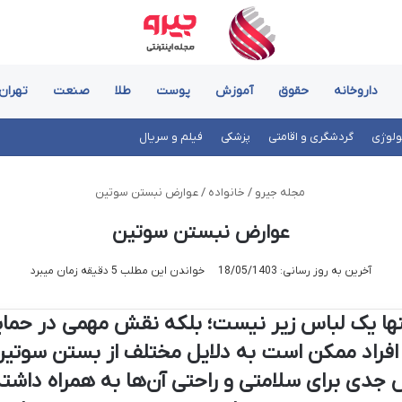
داروخانه
حقوق
آموزش
پوست
طلا
صنعت
تهران
ولوژی
گردشگری و اقامتی
پزشکی
فیلم و سریال
مجله جیرو
/
خانواده
/
عوارض نبستن سوتین
عوارض نبستن سوتین
آخرین به روز رسانی: 18/05/1403
خواندن این مطلب 5 دقیقه زمان میبرد
تنها یک لباس زیر نیست؛ بلکه نقش مهمی در حمای
 از افراد ممکن است به دلایل مختلف از بستن سوتین
جدی برای سلامتی و راحتی آن‌ها به همراه داشته 