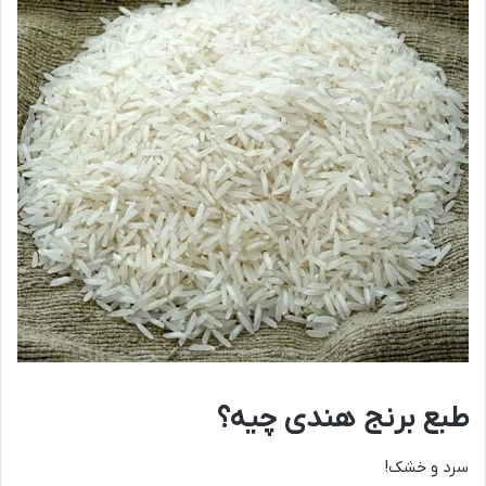
طبع برنج هندی چیه؟
سرد و خشک!