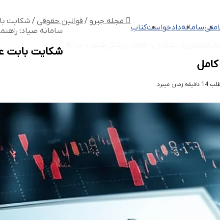
مجله جیرو
/
قوانین حقوقی
/
شکایت با
متی
سامانه
دادخواست
کتاب
سامانه صیاد: راهنم
ه
تکنولوژی
گردشگری و اقامتی
پزشکی
فیلم و سریال
شکایت بابت ع
کامل
ان میبرد