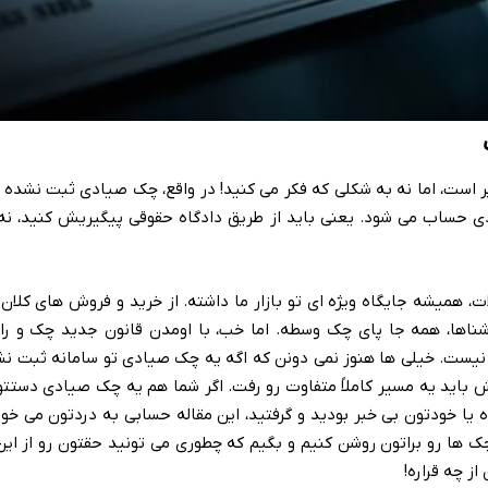
است، اما نه به شکلی که فکر می کنید! در واقع، چک صیادی ثبت نشده 
 حساب می شود. یعنی باید از طریق دادگاه حقوقی پیگیریش کنید، ن
ت، همیشه جایگاه ویژه ای تو بازار ما داشته. از خرید و فروش های کلان گ
شناها، همه جا پای چک وسطه. اما خب، با اومدن قانون جدید چک و راه
نیست. خیلی ها هنوز نمی دونن که اگه یه چک صیادی تو سامانه ثبت نش
لش باید یه مسیر کاملاً متفاوت رو رفت. اگر شما هم یه چک صیادی دستتو
ا خودتون بی خبر بودید و گرفتید، این مقاله حسابی به دردتون می خوره
چک ها رو براتون روشن کنیم و بگیم که چطوری می تونید حقتون رو از ای
از چه قراره!