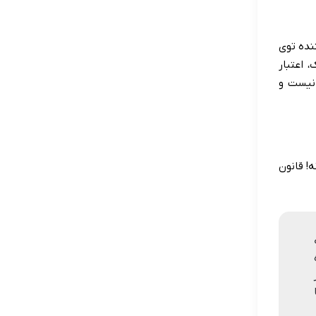
نده توی
 اعتبار
 نیست و
! قانون