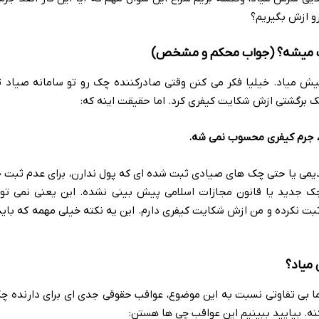
و ازش بگیریم؟
وب میشه؟ (جواب محکم و مشخص)
ه پیش میاد. خیلیا فکر می کنن وقتی صادرکننده چک رو تو سامانه صیاد 
ک برگشتی ازش شکایت کیفری کرد. اما حقیقت اینه که:
، جرم کیفری محسوب نمی شه.
قدیمی یا حتی چک های صیادی ثبت شده ای که پول ندارن، برای عدم ثبت
ک جدید یا قانون مجازات اسلامی پیش بینی نشده. این یعنی نمی تون
و ثبت نکرده و من ازش شکایت کیفری دارم. این یه نکته خیلی مهمه که بای
میاد؟
ا بی تفاوتی نسبت به این موضوع، عواقب حقوقی جدی ای برای دارنده چ
ه. بیایید ببینیم این عواقب چی ها هستن: