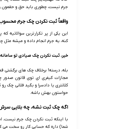
جرم نیست، چطوری باید حق و حقمون ر
واقعاً ثبت نکردن چک جرم محس
این یکی از پر تکرارترین سوالاتیه ک
کنه، یه جرم انجام داده و میشه مثل چ
خیر، ثبت نکردن چک صیادی تو سامانه
بله، درسته! برخلاف چک های برگشتی 
مجازات کیفری ای توی قانون صدور چ
کلانتری یا دادسرا و بگید فلانی چک ر
حواستون بهش باشه.
اگه چک ثبت نشه، چه بلایی سرش 
با اینکه ثبت نکردن چک جرم نیست، ام
شما) داره که حسابی کار رو سخت می کن