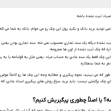
صیاد ثبت نشده باشه:
نمی تونید برید بانک و بگید پول این چک رو می خوام. بانک به شما می گه 
 نشده دیگه یک سند تجاری محسوب نمی شه. سند تجاری بودن یعنی 
داره که چک ثبت نشده از اون ها محرومه.
 این چک فقط یک سند عادی به حساب میاد. یعنی مثل یه قولنامه یا یه ر
ر به شما بدهکاره.
ور که می بینید، نحوه پیگیری و مطالبه وجه این چک ها رو کاملاً عوض 
ای چک برگشتی نیست. باید برید سراغ روش های پیگیری اسناد عادی، که
ه؟ یا اصلاً چطوری پیگیریش کنیم؟
ی سرش میاد، وقتشه بریم سراغ این سوال مهم که آیا این کار اصلاً جرمه