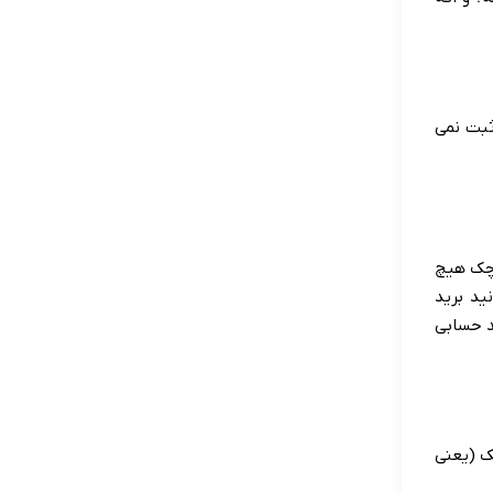
ثبت نمی
 چک هیچ
ید برید
د حسابی
ک (یعنی