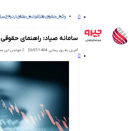
تغییر
وکیل
حقوق
طلا
قوانین
طلاق
ازدواج
سلا
پوسته
مجله جیرو
بین الملل
اقتصادی
خانواد
سامانه صیاد: راهنمای حقوقی 
آخرین به روز رسانی: 23/07/1404
خواندن این مطلب 14 دقیقه زم
منو