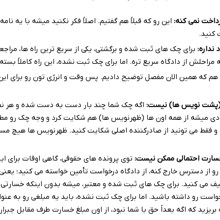
داخت نمی کنه:
این رو که قبلاً هم گفتیم. اصلاً فکر نکنید میشه با یه نامه 
 کنید.
نداره:
برای چک های ثبت شده و برگشتی، یکی از سریع ترین راه ها، مراجع
ه مراحلش از دادگاه سریع تره. اما برای چک ثبت نشده، این راه کاملاً بست
 هم که همین الان مفصل توضیح دادیم. پس وقت و انرژی تون رو برای این
 (پشت نویس ها) نیست:
اگه چک شما چند بار دست به دست شده و هر نف
دی میشه از همه اون ها (ظهرنویس ها) هم شکایت کرد و وجه چک رو مطا
ط و فقط می تونید از صادرکننده اصلی شکایت کنید. ظهرنویس ها هیچ مسئ
خسارت احتمالی ممکن نیست:
توی پرونده های حقوقی، گاهی اوقات برای ای
رو از دسترس خارج کنه، از دادگاه درخواست تأمین خواسته می کنید؛ یعنی
یف می کنید. برای چک های ثبت شده و معتبر، میشه بدون اینکه خسارتی 
واست رو داشته باشید. اما برای چک ثبت نشده، باید یه مبلغی رو به عنوا
ریزید که اگه بعداً حق با شما نبود، از اون مبلغ خسارت طرف مقابل جبرا