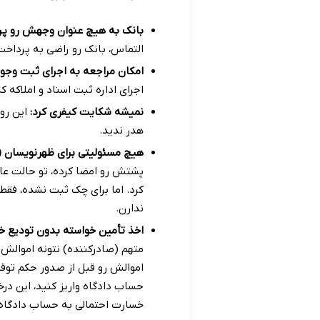
بانک به هیچ عنوان وجهش رو پر
التماس، بانک رو راضی به پرداخت
امکان مراجعه به اجرای ثبت وجود 
اجرای اداره ثبت اسناد و املاکه ک
نمیشه شکایت کیفری کرد:
این رو
هدر ندید.
هیچ مسئولیتی برای ظهرنویسان
پشتش رو امضا کرده، تو حالت عا
کرد. اما برای چک ثبت نشده، فق
ندارن.
اخذ تأمین خواسته بدون تودیع 
متهم (صادرکننده) نتونه اموالش 
اموالش رو قبل از صدور حکم توق
حساب دادگاه واریز کنید، این درخ
خسارت احتمالی به حساب دادگاه ب