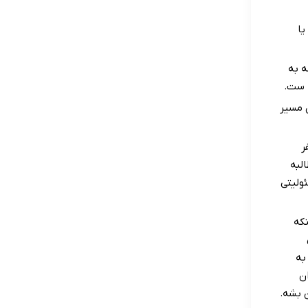
یا
ه به
ه ست.
 مسیر
ر
لبه
ولیتی
نکه
به
ن
ن بشه.