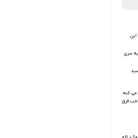
این
یه سری
سید
می کنه.
 خب فرق
؟ و اگه