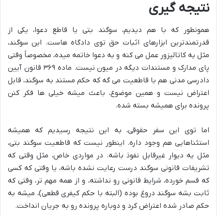
نتیجه گیری
همونطور که با هم دیدیم، سوگند بتی یا قاطع دعوا، یکی از
قدرتمندترین ابزارهای اثبات حق توی دادگاه هاست. این سوگند،
مثل یه کاتالیزور عمل می کنه و به دعوا خاتمه میده، مخصوصاً وقتی
پای مدارک و مستندات دیگه در میون نیست. ماده ۳۶۹ قانون آیین
دادرسی مدنی هم با قاطعیت می گه که حکم مستند به سوگند، قابل
اعتراض نیست و همین موضوع، باعث میشه خیلی ها فکر کنن
پرونده برای همیشه بسته شده.
اما توی این سفر حقوقی، به این نتیجه رسیدیم که همیشه
استثناهایی هم وجود داره. اینطور نیست که قاطعیت سوگند بتی،
مثل یه دیوار غیرقابل نفوذ باشه. در مواردی خاص، مثل وقتی که
تشریفات قانونی سوگند درست رعایت نشده باشه، یا وقتی که کسی
که قسم خورده، شرایط قانونی رو نداشته، و از همه مهم تر، وقتی که
ثابت بشه سوگند دروغ بوده (البته با حکم کیفری قطعی)، میشه به
حکم صادر شده اعتراض کرد و دوباره پرونده رو به جریان انداخت.