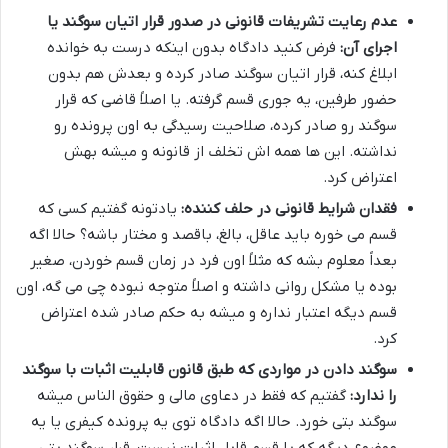
عدم رعایت تشریفات قانونی در صدور قرار اتیان سوگند یا
اجرای آن:
فرض کنید دادگاه بدون اینکه درست به خوانده
ابلاغ کنه، قرار اتیان سوگند صادر کرده و بعدش هم بدون
حضور طرفین، یه جوری قسم گرفته. یا اصلاً قاضی که قرار
سوگند رو صادر کرده، صلاحیت رسیدگی به اون پرونده رو
نداشته. این ها همه اش تخلف از قانونه و میشه بهش
اعتراض کرد.
فقدان شرایط قانونی در حلف کننده:
یادتونه گفتیم کسی که
قسم می خوره باید عاقل، بالغ، باقصد و مختار باشه؟ حالا اگه
بعداً معلوم بشه که مثلاً اون فرد در زمان قسم خوردن، صغیر
بوده یا مشکل روانی داشته و اصلاً متوجه نبوده چی می گه، اون
قسم دیگه اعتبار نداره و میشه به حکم صادر شده اعتراض
کرد.
سوگند دادن در مواردی که طبق قانون قابلیت اثبات با سوگند
را ندارد:
گفتیم که فقط در دعاوی مالی و حقوق الناس میشه
سوگند بتی خورد. حالا اگه دادگاه توی یه پرونده کیفری یا یه
موضوع دیگه که با قسم قابل اثبات نیست، قرار سوگند بتی