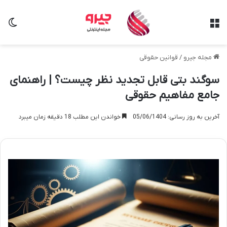
منو
تغی
مجله جیرو
/
قوانین حقوقی
سوگند بتی قابل تجدید نظر چیست؟ | راهنمای
جامع مفاهیم حقوقی
آخرین به روز رسانی: 05/06/1404
خواندن این مطلب 18 دقیقه زمان میبرد