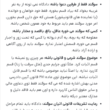
سوگند فقط از طرفین دعوا باشه:
دادگاه نمی تونه از یه نفر
غریبه بخواد که بیاد قسم بخوره. فقط خود خواهان و خوانده
(یا نماینده های قانونیشون) هستن که حق دارن قسم بخورن.
امر مورد سوگند هم باید مربوط به خود همون شخص باشه.
کسی که سوگند می خوره عاقل، بالغ، باقصد و مختار باشه:
معلومه که یه بچه، یه آدم دیوانه یا کسی که تحت زور و اجبار
قسم می خوره، قسمش اعتبار نداره. سوگند باید از روی آگاهی
و اراده آزاد باشه.
موضوع سوگند شرعی و قانونی باشه:
هر چیزی رو نمیشه با
قسم اثبات کرد. مثلاً توی جرایم حدی (مثل سرقت یا زنا) قسم
کاربرد نداره. یا اصلاً نباید موضوعی باشه که با قسم قابل
اثبات نباشه. این موضوع توی ماده ۲۷۱ قانون آیین دادرسی
مدنی بهش اشاره شده که می گه سوگند فقط توی دعاوی مالی
و سایر حقوق الناس کاربرد داره و اون هم باید فاقد دلیل و
مدارک معتبر دیگه باشه.
رعایت تشریفات قانونی اتیان سوگند:
دادگاه باید تمام مراحل