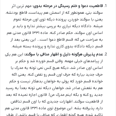
قاطعیت دعوا و ختم رسیدگی در مرحله بدوی:
مهم ترین اثر
سوگند بتی، همونطور که از اسمش هم پیداست، قاطع بودنشه.
یعنی با سوگند خوردن، پرونده دیگه توی اون مرحله تموم
میشه. دادگاه دیگه نیازی به بررسی بیشتر نداره و باید بر
اساس اون سوگند، حکم صادر کنه. ماده ۱۳۳۱ قانون مدنی هم
به صراحت می گه: قسم قاطع دعوا است… این یعنی بعد از
قسم، دیگه دادگاه بدوی کاری نداره و پرونده بسته میشه.
عدم پذیرش هرگونه دلیل و اظهار منافی با سوگند:
این هم یکی
از پیامدهای خیلی مهمه. وقتی قسم خورده شد و حکم بر
اساس اون صادر شد، دیگه هیچ کس نمی تونه یه مدرک یا
حرف جدید بیاره که حرف اون قسم رو نقض کنه. یعنی اگه
خوانده قسم خورد که پولی به خواهان بدهکار نیست و حکم
هم به نفعش صادر شد، خواهان دیگه نمی تونه بعداً یه رسید
جدید رو کنه و بگه اینم مدرک من!. قانون اجازه نمیده که بعد
از قاطعیت سوگند، اظهارات جدیدی که با اون قسم تناقض
داره، پذیرفته بشه. این موضوع توی ماده ۱۳۳۱ قانون مدنی هم
تاکید شده: هیچ گونه اظهاری که منافی با قسم باشد، از طرف