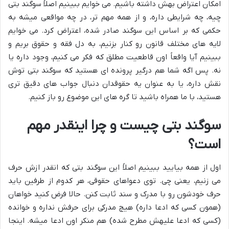
امکان اعتراض بهش داشته باشیم. می خوایم ببینیم اصلاً سوگند بتی
چیه، چه شرایطی داره، و از همه مهم تر، در چه مواقعی میشه به
حکمی که بر اساس این سوگند صادر شده، اعتراض کرد. می خوایم
لایه های مختلف قانون رو کنار بزنیم، به دل فقه و حقوق بریم و
ببینیم آیا واقعاً اون قاطعیت مطلق که فکر می کنیم، وجود داره یا
نه. پس اگه شما هم درگیر پرونده ای هستید که سوگند بتی توش
نقش داره، یا به عنوان یه حقوقدان دنبال جواب های دقیق تری
هستید، با ما همراه باشید تا گره های این موضوع رو باز کنیم.
سوگند بتی چیست و چرا اینقدر مهم
است؟
اول از همه بیایید ببینیم اصلاً این سوگند بتی که انقدر ازش حرف
می زنیم، یعنی چی. توی دعواهای حقوقی، هر کدوم از طرفین باید
حرف خودشون رو با مدرک و سند ثابت کنن. حالا فرض کنید خواهان
(همون کسی که ادعا داره) هیچ مدرکی برای حرفش نداره و خوانده
(کسی که ادعا علیهش مطرح شده) هم منکر اون ادعا میشه. اینجا