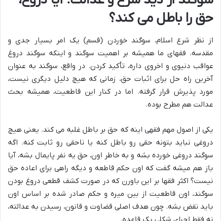
سوگند از دید شرع و عدالت: آیا دروغ،
حق را باطل می کند؟
از نظر شرع اسلام، سوگند خوردن (قسم) یک امر بسیار جدی و
مقدسه. فقهای ما همیشه بر اهمیت سوگند و اینکه سوگند دروغ
عواقب دنیوی و اخروی داره، تأکید کردن. در واقع، سوگند به عنوان
آخرین راه حل برای اثبات حق، زمانی که هیچ دلیل دیگری نیست،
مورد پذیرش قرار گرفته. اما در کنار این قاطعیت، همیشه بحث
عدالت هم مطرح بوده.
یکی از اصول مهم فقهی اینه که حق بر باطل غلبه می کند. یعنی هیچ
دروغی نباید بتونه حقی رو باطل کنه یا ناحقی رو ثابت کنه. اگه
سوگند دروغی خورده بشه و به خاطر اون، حق یه نفر پایمال بشه، آیا
باز هم میشه گفت که اون حکم قاطعه و دیگه راهی برای اعاده حق
نیست؟ اکثر فقها بر این باورن که در صورت کشف قطعی دروغ بودن
سوگند، اون قاطعیت از بین میره و حکم صادر شده بر اساس اون
باید نقض بشه. چون هدف اصلی قضاوت و قانون، رسیدن به عدالته،
نه فقط اجرای شکلی یک قاعده.