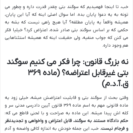
خب، تا اینجا فهمیدیم که سوگند بتی چقدر قدرت داره و چطور می
تونه به یه دعوا پایان بده. اما سوال اصلی اینه که آیا این پایان،
همیشه واقعاً یه پایان مطلقه؟ آیا هیچ راهی نیست که بشه به
حکمی که بر اساس سوگند بتی صادر شده، اعتراض کرد؟ خیلیا فکر
می کنن که جواب منفیه، ولی حقیقت اینه که همیشه استثناهایی
هم وجود داره.
نه بزرگ قانون: چرا فکر می کنیم سوگند
بتی غیرقابل اعتراضه؟ (ماده ۳۶۹
ق.آ.د.م)
وقتی بحث از سوگند بتی و قابلیت اعتراضش میشه، خیلی زود یه
ماده قانونی مهم به اسم ماده ۳۶۹ قانون آیین دادرسی مدنی سر و
کله اش پیدا میشه. این ماده به صراحت و با لحنی قاطع می گه:
حکم دادگاه مستند به سوگند، قابل اعتراض و واخواهی و تجدیدنظر
و فرجام نیست.
خب، این جمله خودش به اندازه کافی واضحه و آدم