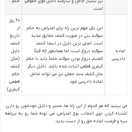
نیز بسیار خاص و نیازمند دلایل قوی حقوقی
حکم
است.
۲۰ روز
این یکی مهم ترین راه برای اعتراض به حکم
از
سوگند بتی در صورت کشف حقایق جدید
تاریخ
است. اصلی ترین دلیل در اینجا کشف
کشف
اعاده
سوگند دروغ است. اما همانطور که قبلاً
دلیل
دادرسی
گفتیم، دروغ بودن سوگند حتماً باید با حکم
(مثل
کیفری قطعی اثبات شده باشد. دلایل دیگر
کشف
مثل کشف سند جعلی نیز می تواند شامل
حکم
اعاده دادرسی شود.
قطعی
کیفری)
می بینید که هر کدوم از این راه ها، مسیر و دلایل خودشون رو دارن.
اشتباه کردن توی انتخاب نوع اعتراض، می تونه شما رو به بیراهه
ببره و فرصت اعاده حق رو از دست بدید.