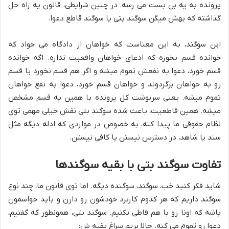
پرونده به یه بن بست می رسه. در چنین شرایطی، قانون یه راه حل
گذاشته که بهش میگن سوگند بتی یا سوگند قاطع دعوا.
این سوگند، به این معناست که خواهان از دادگاه می خواد که
خوانده قسم بخوره که ادعای خواهان واقعیت نداره. اگه خوانده
قسم خورد، دعوا به نفعش تموم میشه و اگر هم قسم نخورد یا قسم
رو به خواهان برگردوند و خواهان قسم خورد، دعوا به نفع خواهان
تموم میشه. یعنی سرنوشت کل پرونده با همین یه قسم مشخص
میشه. همین قاطعیت، باعث شده سوگند بتی نقش خیلی مهمی توی
نظام حقوقی ما پیدا کنه، به خصوص در مواردی که ادله دیگه مثل
سند یا شاهد، در دسترس نیستن یا کافی نیستن.
تفاوت سوگند بتی با بقیه سوگندها
شاید فکر کنید خب، سوگند، سوگنده دیگه. اما توی قانون ما، چند نوع
سوگند داریم که هر کدوم کاربرد خودشون رو دارن و باید حواسمون
باشه که اونا رو با هم قاطی نکنیم. سوگند بتی، همونطور که گفتیم،
دعوا رو تموم می کنه. حالا بریم سراغ بقیه ش: