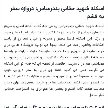
اسکله شهید حقانی بندرعباس: دروازه سفر
به قشم
اسکله شهید حقانی بندرعباس رو می شه گفت نقطه اصلی و شروع
سفرهای دریایی از بندرعباس به قشم و البته جزایر اطراف مثل هرمز
و لارک. این اسکله کاملاً مجهز و مدرنه و خیال شما رو از بابت
امکانات رفاهی راحت می کنه. اینجا می تونید فروشگاه هایی برای
خرید مایحتاج ضروری پیدا کنید، نمازخونه داره، تابلوهای راهنما
همیشه فعالن و وضعیت حرکت شناورها رو نشون می دن و سرویس
بهداشتی هم در دسترسه. خلاصه، از لحظه ای که قدم تو این اسکله
می ذارید، حس می کنید همه چی برای یه سفر دریایی خوب
مهیاست. معمولاً هم پر از شور و هیاهوی مسافراییه که هر کدوم با
یه قصدی راهی قشم اند؛ بعضی ها برای خرید، بعضی ها برای دیدن
عجایب هفت گانه قشم و بعضی ها هم برای یه استراحت حسابی
کنار ساحل.