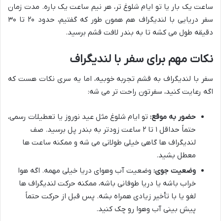
ساعت یک بار یا تو ایام شلوغ تر، هر نیم ساعت یک باره. مدت زمان
سفر دریایی با لندیگراف هم همون طور که گفتیم، حدود ۲۰ تا ۳۰
دقیقه طول می کشه تا به بندر لافت قشم برسید.
نکات مهم برای سفر با لندیگراف
سفر با لندیگراف به قشم تجربه خوبیه، اما یه سری نکات هست که
اگه رعایت کنید، سفرتون راحت تر می شه:
حضور به موقع:
تو ایام شلوغ مثل عید نوروز یا تعطیلات رسمی،
حتماً حداقل ۱ تا ۲ ساعت زودتر به بندر پل برسید. صف
لندیگراف ها گاهی خیلی طولانی می شه و ممکنه ساعت ها
معطل بشید.
وضعیت جوی:
وضعیت آب وهوای دریا خیلی مهمه. اگه هوا
خراب باشه یا دریا طوفانی باشه، ممکنه حرکت لندیگراف ها
لغو یا با تأخیر زیادی همراه بشه. پس قبل از حرکت حتماً
پیش بینی آب وهوا رو چک کنید.