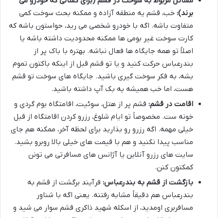
مسائل مربوط به سوخت در قشم (برای کسانی که خودرو می
برند):
خب، قشم یه منطقه آزاده و ممکنه بحث سوخت کمی
متفاوت باشه. اگه با خودرو شخصی می رید، حواستون باشه که
کارت سوخت غیر بومی ها ممکنه محدودیت داشته باشه یا
اصلاً تو همه جایگاه ها فعال نباشه. بهتره با باک پر از
بندرعباس حرکت کنید و یا تو قشم قبل از اینکه باکتون تموم
بشه، به فکر سوخت گیری باشید. جایگاه های سوخت تو قشم
هست، اما خب همیشه یه بک آپ داشته باشید.
اقامت در قشم:
قشم پر از هتل، سوئیت، اقامتگاه بوم گردی و
خونه ست. مخصوصاً تو ایام شلوغ، رزرو کردن اقامتگاه از قبل
خیلی مهمه. اگه رزرو رو بذارید برای لحظه آخر، ممکنه هم جای
مناسب پیدا نکنید و هم با قیمت های خیلی بالا روبرو بشید.
سایت های رزرو آنلاین یا آژانس های مسافرتی می تونن
کمکتون کنن.
بازگشت از قشم به بندرعباس:
فرآیند برگشت از قشم به
بندرعباس هم دقیقاً مشابه رفتنه. یعنی اگه با شناور
مسافربری اومدید، از اسکله شهید ذاکری قشم سوار می شید و