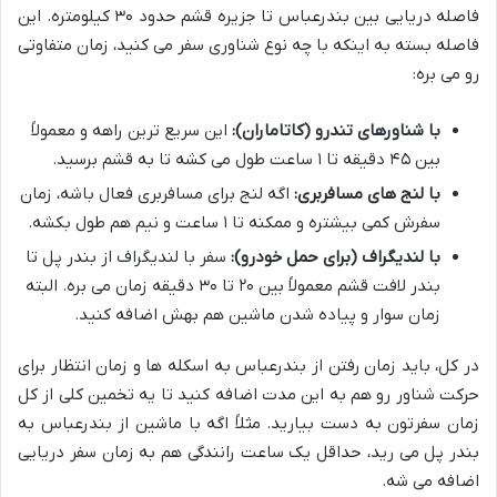
فاصله دریایی بین بندرعباس تا جزیره قشم حدود ۳۰ کیلومتره. این
فاصله بسته به اینکه با چه نوع شناوری سفر می کنید، زمان متفاوتی
رو می بره:
با شناورهای تندرو (کاتاماران):
این سریع ترین راهه و معمولاً
بین ۴۵ دقیقه تا ۱ ساعت طول می کشه تا به قشم برسید.
با لنج های مسافربری:
اگه لنج برای مسافربری فعال باشه، زمان
سفرش کمی بیشتره و ممکنه تا ۱ ساعت و نیم هم طول بکشه.
با لندیگراف (برای حمل خودرو):
سفر با لندیگراف از بندر پل تا
بندر لافت قشم معمولاً بین ۲۰ تا ۳۰ دقیقه زمان می بره. البته
زمان سوار و پیاده شدن ماشین هم بهش اضافه کنید.
در کل، باید زمان رفتن از بندرعباس به اسکله ها و زمان انتظار برای
حرکت شناور رو هم به این مدت اضافه کنید تا یه تخمین کلی از کل
زمان سفرتون به دست بیارید. مثلاً اگه با ماشین از بندرعباس به
بندر پل می رید، حداقل یک ساعت رانندگی هم به زمان سفر دریایی
اضافه می شه.