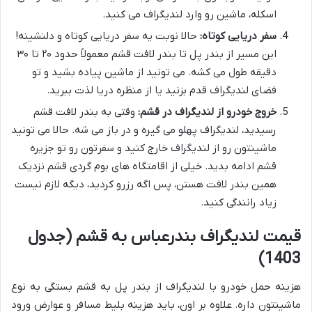
اسکله، ماشین رو وارد لندیگراف می کنید.
سفر دریایی کوتاه:
حالا نوبت یه سفر دریایی کوتاه و دلنشینه!
این مسیر از بندر پل تا بندر لافت قشم معمولاً حدود ۲۰ تا ۳۰
دقیقه طول می کشه. می تونید از ماشین پیاده بشید و تو
فضای لندیگراف قدم بزنید یا از منظره دریا لذت ببرید.
خروج خودرو از لندیگراف در قشم:
وقتی به بندر لافت قشم
رسیدید، لندیگراف پهلو می گیره و در باز می شه. حالا می تونید
ماشینتون رو از لندیگراف خارج کنید و سفرتون رو تو جزیره
قشم ادامه بدید. خیلی از اقامتگاه های بوم گردی قشم نزدیک
همین بندر لافت هستن، پس اگه رزرو کردید، دیگه لازم نیست
زیاد رانندگی کنید.
قیمت لندیگراف بندرعباس به قشم (جدول
1403)
هزینه حمل خودرو با لندیگراف از بندر پل به قشم بستگی به نوع
ماشینتون داره. علاوه بر اون، باید هزینه بلیط مسافر و عوارض ورود