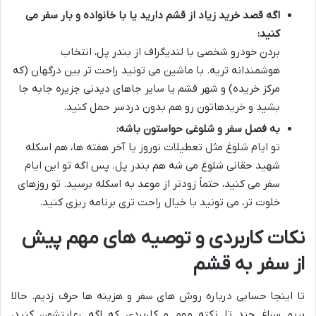
اگه قصد خرید زیاد از قشم دارید یا با خانواده و بار سفر می
کنید:
بردن خودرو شخصی با لندیگراف از بندر پل، انتخاب
هوشمندانه تریه. با ماشین می تونید راحت تر بین درگهان (که
مرکز خریده) و شهر قشم یا سایر جاهای دیدنی جزیره جابه جا
بشید و خریدهاتون رو هم بدون دردسر حمل کنید.
به فصل سفر و شلوغی حواستون باشه:
تو ایام شلوغ مثل تعطیلات نوروز یا آخر هفته ها، هم اسکله
شهید حقانی شلوغ می شه هم بندر پل. پس اگه تو این ایام
سفر می کنید، حتماً زودتر از موعد به اسکله برسید. تو روزهای
خلوت تر، می تونید با خیال راحت تری برنامه ریزی کنید.
نکات کاربردی و توصیه های مهم پیش
از سفر به قشم
تا اینجا حسابی درباره روش های سفر و هزینه ها حرف زدیم. حالا
بریم سراغ چند تا نکته مهم و کاربردی که اگه رعایتشون کنید،