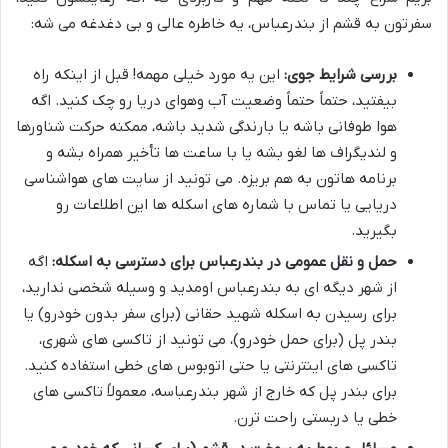
سفرتون به قشم از بندرعباس، یه خاطره عالی و بی دغدغه می شه:
بررسی شرایط جوی:
این یه مورد خیلی مهمه! قبل از اینکه راه
بیفتید، حتماً حتماً وضعیت آب وهوای دریا رو چک کنید. اگه
هوا طوفانی باشه یا بارندگی شدید باشه، ممکنه حرکت شناورها
و لندیگراف ها لغو بشه یا با ساعت ها تأخیر همراه بشه و
برنامه هاتون به هم بریزه. می تونید از سایت های هواشناسی
دریایی یا تماس با شماره های اسکله ها این اطلاعات رو
بگیرید.
حمل و نقل عمومی در بندرعباس برای دسترسی به اسکله:
اگه
از شهر دیگه ای به بندرعباس اومدید و وسیله شخصی ندارید،
برای رسیدن به اسکله شهید حقانی (برای سفر بدون خودرو) یا
بندر پل (برای حمل خودرو)، می تونید از تاکسی های شهری،
تاکسی های اینترنتی یا حتی اتوبوس های خطی استفاده کنید.
برای بندر پل که خارج از شهر بندرعباسه، معمولاً تاکسی های
خطی یا دربستی راحت ترن.