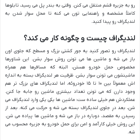
رو به جزیره قشم منتقل می کنن. وقتی به بندر پل می رسید، تابلوها
کاملاً مشخصه و راهنمایی تون می کنه تا محل سوار شدن به
لندیگراف رو پیدا کنید.
لندیگراف چیست و چگونه کار می کند؟
لندیگراف رو تصور کنید یه جور کشتی بزرگ و مسطح که جلوی اون
باز می شه و ماشین ها می تونن روش سوار بشن. این شناورها
مخصوص حمل خودرو هستن، البته که مسافرها هم همراه
ماشینشون می تونن سوار بشن. ظرفیت هر لندیگراف بسته به اندازه
اش معمولاً بین ۱۰ تا ۱۵ خودروئه، اما لندیگراف های بزرگ تر هم
وجود دارن که می تونن تعداد بیشتری ماشین رو جابه جا کنن.
عملکردش هم خیلی ساده ست: ماشین ها یکی یکی وارد لندیگراف می
شن، بعد درِ جلوی لندیگراف بسته می شه و حرکت می کنه. بعد از
رسیدن به مقصد، دوباره در باز می شه و ماشین ها پیاده می شن.
این روش خیلی کارآمد و امن برای حمل خودرو به جزیره محسوب می
شه.