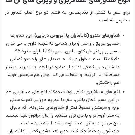
انواع شناورهای مسافربری و ویژگی های آن ها
برای سفر با کشتی از بندرعباس به قشم، دو نوع اصلی شناور در
دسترس شماست:
شناورهای تندرو (کاتاماران یا اتوبوس دریایی):
این شناورها
حسابی سریع و راحتن و برای کسایی که عجله دارن یا می خوان
مسیر رو زودتر طی کنن، عالین. سفر با کاتاماران حدود ۴۵
دقیقه تا ۱ ساعت طول می کشه. صندلی های راحت و فضایی
دلنشین دارن که می تونید از منظره دریا هم لذت ببرید. بیشتر
مسافرها این گزینه رو انتخاب می کنن چون هم سرعتش خوبه
هم راحتیش.
لنج های مسافربری:
گاهی اوقات ممکنه لنج های مسافربری هم
در این مسیر فعال باشن. سفر با لنج یه جورایی تجربه سنتی
تریه و سرعتش معمولاً کمتر از شناورهای تندروئه. اگه دنبال
یه سفر آروم تر و باحال تری هستید و زمان براتون مهم نیست،
لنج می تونه یه گزینه متفاوت باشه. البته باید ساعت
حرکتشون رو حتماً چک کنید چون تعدادشون کمتر از کاتاماران