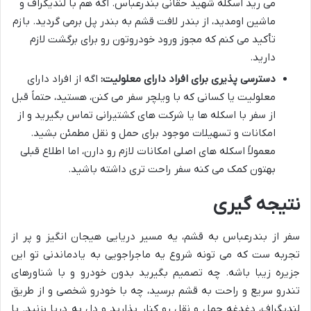
می رید اسکله شهید حقانی بندرعباس. اگه هم با لندیگراف و
ماشین اومدید، از بندر لافت قشم به بندر پل برمی گردید. بازم
تأکید می کنم که مجوز ورود خودروتون رو برای برگشت لازم
دارید.
دسترسی پذیری برای افراد دارای معلولیت:
اگه از افراد دارای
معلولیت یا کسانی که با ویلچر سفر می کنن، هستید، حتماً قبل
از سفر با اسکله ها یا شرکت های کشتیرانی تماس بگیرید و از
امکانات و تسهیلات موجود برای حمل و نقل مطمئن بشید.
معمولاً اسکله های اصلی امکانات لازم رو دارن، اما اطلاع قبلی
بهتون کمک می کنه سفر راحت تری داشته باشید.
نتیجه گیری
سفر از بندرعباس به قشم، یه مسیر دریایی هیجان انگیز و پر از
تجربه ست که می تونه شروع یه ماجراجویی به یادماندنی تو این
جزیره زیبا باشه. چه تصمیم بگیرید بدون خودرو و با شناورهای
تندرو سریع و راحت به قشم برسید، چه با خودرو شخصی و از طریق
لندیگراف، دغدغه حمل و نقل رو کنار بذارید و دل به دریا بزنید. با