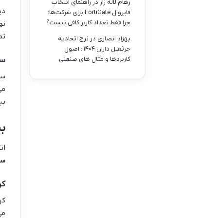
رهام لاله زار
در
راهنمای انتخاب
دی
فایروال FortiGate برای شرکت‌ها؛
چرا فقط تعداد کاربر کافی نیست؟
نه
تم
بهزاد انصاری
در
نرخ اتحادیه
جرثقیل داران ۱۴۰۴ : اصول
سرف
کاربردها و مثال های صنعتی
سر
می
بی
بی
ان
س
کرم ق
کر
می