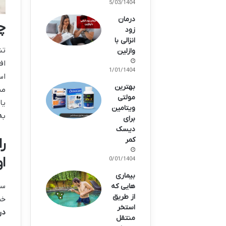
05/03/1404
درمان
چ
زود
انزالی با
تش
وازلین
اف
31/01/1404
اس
بهترین
مش
مولتی
یا
ویتامین
به
برای
دیسک
کمر
ر
او
30/01/1404
بیماری
سگ
هایی که
از طریق
خط
استخر
در
منتقل