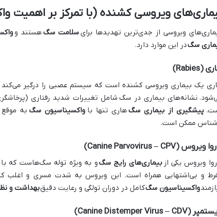
ماری‌های ویروسی کشنده (با تمرکز بر اهمیت وا
ماری‌های ویروسی از جدی‌ترین تهدیدها برای
سلامت سگ
هستند و
واکس
ماری سگ
در این موارد دارد.
 (Rabies)
ری یک بیماری ویروسی کشنده است که سیستم عصبی را درگیر می‌کند و 
‌شود.
نشانه‌های بیماری در سگ
شامل تغییرات شدید رفتاری (پرخاشگری
ت.
پیشگیری از بیماری سگ
هاری تنها با
واکسیناسیون سگ
به موقع 
شناس ممکن است.
 ویروس (Canine Parvovirus – CPV)
روا ویروس یکی از
بیماری‌های رایج سگ
و به ویژه توله سگ‌هاست که با ا
رط و بی‌اشتهایی همراه است. این ویروس به شدت مسری و اغلب ک
ازمند
واکسیناسیون سگ
کامل در دوران تولگی و رعایت دقیق
بهداشت و نظ
ر (Canine Distemper Virus – CDV)