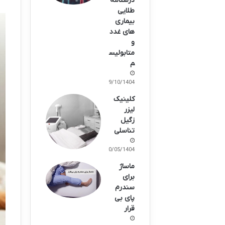
درسنامه
طلایی
بیماری
های غدد
و
متابولیس
م
09/10/1404
کلینیک
لیزر
زگیل
تناسلی
30/05/1404
ماساژ
برای
سندرم
پای بی
قرار