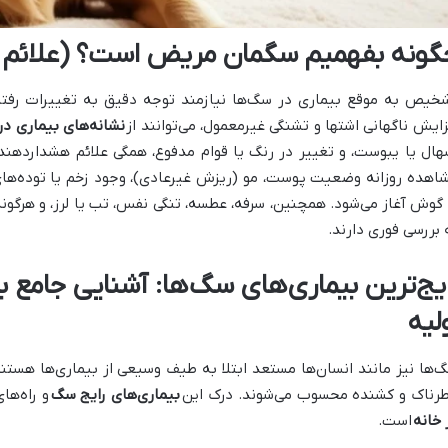
گونه بفهمیم سگمان مریض است؟ (علائم 
خیص به موقع بیماری در سگ‌ها نیازمند توجه دقیق به تغییرات رفتار
زایش ناگهانی اشتها و تشنگی غیرمعمول، می‌توانند از
نشانه‌های بیماری د
هال یا یبوست، و تغییر در رنگ یا قوام مدفوع، همگی علائم هشداردهن
اهده روزانه وضعیت پوست، مو (ریزش غیرعادی)، وجود زخم یا توده‌ها
 گوش آغاز می‌شود. همچنین، سرفه، عطسه، تنگی نفس، تب یا لرز، و هرگونه ن
 بررسی فوری دارند.
ایج‌ترین بیماری‌های سگ‌ها: آشنایی جامع با
لیه
‌ها نیز مانند انسان‌ها مستعد ابتلا به طیف وسیعی از بیماری‌ها هستند 
رناک و کشنده محسوب می‌شوند. درک این
بیماری‌های رایج سگ
و راه‌های
 خانه
است.