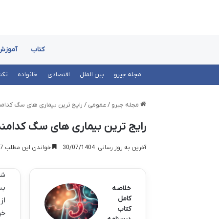
کتاب
آموزش
مجله جیرو
بین الملل
اقتصادی
خانواده
تکن
مجله جیرو
/
عمومی
/
رایج ترین بیماری های سگ کدامن
رایج ترین بیماری های سگ کدامن
آخرین به روز رسانی: 30/07/1404
خواندن این مطلب 7 دقیقه زمان میبرد
شن
بس
خلاصه
کامل
از
کتاب
خو