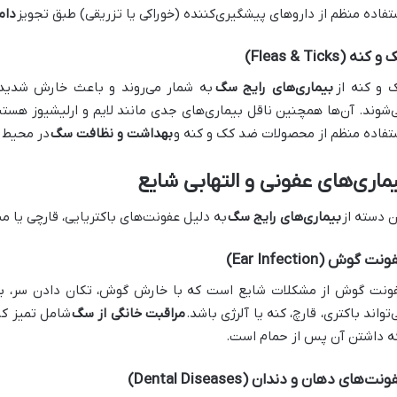
تفاده منظم از داروهای پیشگیری‌کننده (خوراکی یا تزریقی) طبق تجویز
دام
 کنه (Fleas & Ticks)
 و کنه از
بیماری‌های رایج سگ
به شمار می‌روند و باعث خارش شدید،
‌شوند. آن‌ها همچنین ناقل بیماری‌های جدی مانند لایم و ارلیشیوز هستن
تفاده منظم از محصولات ضد کک و کنه و
بهداشت و نظافت سگ
در محیط 
ماری‌های عفونی و التهابی شایع
ن دسته از
بیماری‌های رایج سگ
به دلیل عفونت‌های باکتریایی، قارچی یا مش
نت گوش (Ear Infection)
ونت گوش از مشکلات شایع است که با خارش گوش، تکان دادن سر، ب
‌تواند باکتری، قارچ، کنه یا آلرژی باشد.
مراقبت خانگی از سگ
شامل تمیز ک
ه داشتن آن پس از حمام است.
نت‌های دهان و دندان (Dental Diseases)