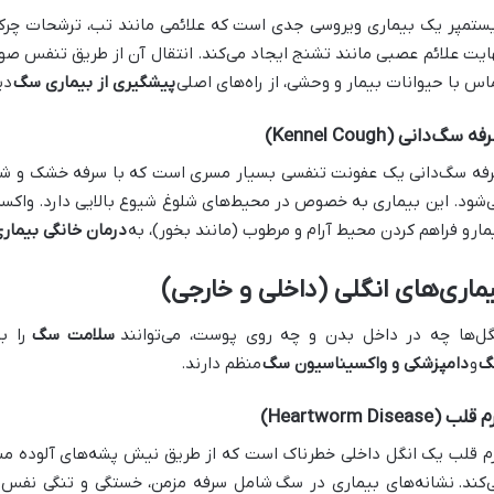
ستمپر یک بیماری ویروسی جدی است که علائمی مانند تب، ترشحات چرکی
ایت علائم عصبی مانند تشنج ایجاد می‌کند. انتقال آن از طریق تنفس صور
اس با حیوانات بیمار و وحشی، از راه‌های اصلی
پیشگیری از بیماری سگ
دی
ه سگ‌دانی (Kennel Cough)
فه سگ‌دانی یک عفونت تنفسی بسیار مسری است که با سرفه خشک و شد
‌شود. این بیماری به خصوص در محیط‌های شلوغ شیوع بالایی دارد. واکس
مار
و فراهم کردن محیط آرام و مرطوب (مانند بخور)، به
درمان خانگی بیما
ماری‌های انگلی (داخلی و خارجی)
گل‌ها چه در داخل بدن و چه روی پوست، می‌توانند
سلامت سگ
را ب
گ
و
دامپزشکی و واکسیناسیون سگ
منظم دارند.
لب (Heartworm Disease)
م قلب یک انگل داخلی خطرناک است که از طریق نیش پشه‌های آلوده منت
‌کند.
نشانه‌های بیماری در سگ
شامل سرفه مزمن، خستگی و تنگی نفس