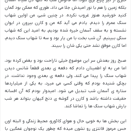
بلکه زمین را هم با نور امیدش جلا می داد، طوری که ممکن بود گمان
کنید خورشید هنوز غروب نکرده. در چنین شبی من اولین شهاب
سنگ عمرم را دیدم. یادم می آید که من و کارن بیرون در ایوان
نشسته و به سقف آسمان خیره شده بودیم، به امید این که شهاب
سنگی ببینیم. آن شب بخت با من یار بود و سه تا شهاب سنگ دیدم،
اما کارن موفق نشد حتی یکی شان را ببیند.
صبح روز بعدش سر این موضوع خیلی ناراحت بود و بغض کرده بود،
اما من به او اطمینان دادم که دفعه ی بعدی قطعاً شانس دیدن
شهاب سنگ را پیدا می کند، ولی دفعه ی بعدی وجود نداشت. در
بچگی شنیده بودم که وقتی کسی می میرد، به یکی از میلیاردها
ستاره ی آسمان شب تبدیل می شود. امیدوار بودم که آن افسانه
حقیقت داشته باشد و کارن در گوشه ی دنج کیهان بتواند هر شب
بارش شهاب سنگ ها را تماشا کند.
این بخش ها به خوبی حال و هوای کائورو، محیط زندگی و البته اون
حس مرموز فانتزی رو نشون میده که چطور یک نوجوان غمگین با