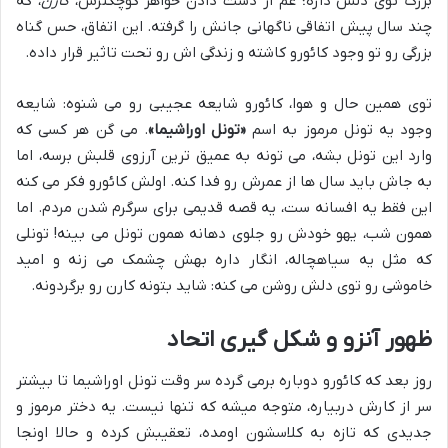
بزرگ توی دلش داره؛ غم از دست دادن خواهر کوچکترش،
کارن
، که
چند سال پیش اتفاقی ناگهانی جانش را گرفته. این اتفاق، حس گناه
بزرگی رو تو وجود کائورو کاشته و زندگی اش رو تحت تاثیر قرار داده.
توی همین حال و هوا، کائورو شایعه عجیبی رو می شنوه: شایعه
وجود یه تونل مرموز به اسم
«تونل اوراشیما»
. می گن هر کسی که
وارد این تونل بشه، می تونه به عمیق ترین آرزوی قلبش برسه، اما
به جاش باید سال ها از عمرش رو فدا کنه. اولش کائورو فکر می کنه
این فقط یه افسانه ست، یه قصه قدیمی برای سرگرم شدن مردم. اما
همون شب، یهو خودش رو جلوی دهانه همون تونل می بینه! تونلی
که مثل یه سیاهچاله، انگار داره بهش چشمک می زنه و امید
خاموشی رو توی دلش روشن می کنه: شاید بتونه کارن رو برگردونه.
ظهور آنزو و شکل گیری اتحاد
روز بعد که کائورو دوباره برمی گرده سر وقت تونل اوراشیما تا بیشتر
سر از کارش دربیاره، متوجه میشه که تنها نیست. یه دختر مرموز و
جدیدی که تازه به کلاسشون اومده، تعقیبش کرده و حالا اونجا