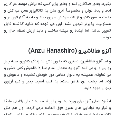
بگیره، چطور فداکاری کنه و چطور برای کسی که براش مهمه، هر کاری
انجام بده. تونل و مخصوصاً آنزو، مثل یه کاتالیزور عمل می کنن و
باعث میشن کائورو از لاک خودش بیرون بیاد و به یه آدم قوی تر و
مسئولیت پذیرتر تبدیل بشه. اون می فهمه که شاید گذشته قابل
تغییر نباشه، اما آینده رو میشه ساخت و باید ارزش لحظه حال رو
دونست.
آنزو هاناشیرو (Anzu Hanashiro)
و اما
آنزو هاناشیرو
، دختری که با ورودش به زندگی کائورو، همه چیز
رو زیر و رو می کنه. آنزو یه معمای تمام عیاره! ظاهرش کمی خشن و
بی تفاوته، همیشه یه دیوار دفاعی دور خودش کشیده و باهوش و
رُکه. اما پشت این ظاهر محکم، یه قلب آسیب پذیر و کلی آرزوی
پنهان وجود داره.
انگیزه اصلی آنزو برای ورود به تونل اوراشیما، به دنیای رقابتی مانگا
و نیاز به توانایی های هنری فوق العاده برمی گرده. اون هم مثل
کائورو یه خلاء عمیق تو زندگیش حس می کنه و فکر می کنه با کمک