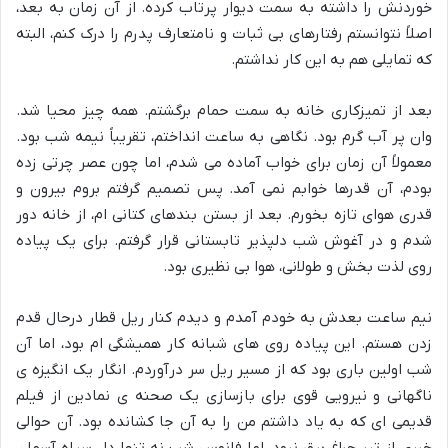
خوردنش را داشته به سمت دیوار پرتاب کرده. از آن زمان به بعد،
اصلاً نتوانستم رفتارهای بی ثبات و نامتعارف پدرم را درک کنم، البته
که تمایلی هم به این کار نداشتم.
بعد از تمیزکاری خانه به سمت حمام برگشتم. همه چیز محیا شد.
وان پر آب گرم بود. نگاهی به ساعت انداختم، تقریباً نیمه شب بود.
معمولاً آن زمان برای خواب آماده می شدم، اما چون عصر چرتی زده
بودم، آن قدرها خوابم نمی آمد. پس تصمیم گرفتم بروم بیرون و
قدری هوای تازه بخورم. بعد از بستن بندهای کتانی ام، از خانه دور
شدم و در آغوش شب دلپذیر تابستانی قرار گرفتم. برای یک پیاده
روی لذت بخش و طولانی، هوا بی نظیری بود.
نیم ساعت بعدش به خودم آمدم و دیدم کنار ریل قطار درحال قدم
زدن هستم. این پیاده روی های شبانه کار همیشگی ام بود، اما آن
شب اولین باری بود که از مسیر ریل سر درآوردم. انگار یک انگیزه ی
ناگهانی و نیرویی قوی برای بازسازی یک صحنه ی نمادین از فیلم
قدیمی ای که به یاد داشتم من را به آن جا کشانده بود. آن حوالی
خبری از تیر چراغ برق نبود، اما فانوس شب نه تنها دل سیاه آسمان