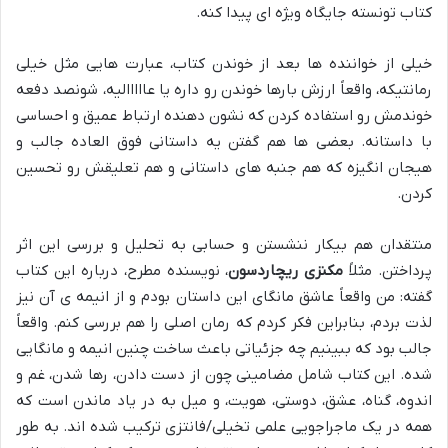
کتاب تونسته جایگاه ویژه ای پیدا کنه.
خیلی از خواننده ها بعد از خوندن کتاب، عبارت هایی مثل خیلی
رمانتیکه، واقعاً ارزش بارها خوندن رو داره یا عااااالیه، شونصد دفعه
خوندمش رو استفاده کردن که نشون دهنده ارتباط عمیق و احساسی
با داستانه. بعضی ها هم گفتن یه داستانی فوق العاده جالب و
هیجان انگیزه که هم جنبه های داستانی و هم تعلیقش رو تحسین
کردن.
منتقدان هم بیکار ننشستن و حسابی به تحلیل و بررسی این اثر
پرداختن. مثلاً
مکنزی ریچاردسون
، نویسنده مطرح، درباره این کتاب
گفته: من واقعاً عاشق مانگای این داستان بودم و از انیمه ی آن نیز
لذت بردم، بنابراین فکر کردم که رمان اصلی را هم بررسی کنم. واقعاً
جالب بود که ببینیم چه جزئیاتی باعث ساخت چنین انیمه و مانگایی
شده. این کتاب شامل مضامینی چون از دست دادن، رها شدن، غم و
اندوه، گناه، عشق، دوستی، هویت، و میل به در یاد ماندن است که
همه در یک ماجراجویی علمی تخیلی/فانتزی ترکیب شده اند. به طور