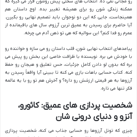
رو مجانی نمی ده. انتخاب های سختی پیش روشون قرار می گیره که
ممکنه زندگی شون رو برای همیشه تغییر بده. اوج داستان هم
همینجاست، جایی که این دو نوجوان باید تصمیم نهایی رو بگیرن.
آیا حاضرم برای رسیدن به عمیق ترین آرزوم، سال های باقیمانده از
عمرم رو فدا کنم؟ این سوالیه که هی تو ذهن آدم می چرخه.
پیامدهای انتخاب نهایی شون، قلب داستان رو می سازه و خواننده رو
با خودش می بره. نویسنده با ظرافت خاصی این بخش رو پیش می
بره که بدون لو دادن کامل جزئیات، حس تعلیق و هیجان رو حفظ
کنه. کتاب حسابی باهات بازی می کنه تا ببینی آیا واقعاً رسیدن به
آرزوها به هر قیمتی ارزشش رو داره؟ و آخرش هم تو رو با یه عالمه
فکر تنها می ذاره.
شخصیت پردازی های عمیق: کائورو،
آنزو و دنیای درونی شان
چیزی که تونل آرزوها رو حسابی جذاب می کنه، شخصیت پردازی