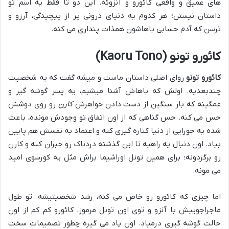
های عمیق و واقعی کائورو و آنزوئه. این دو تا فقط یه اسم تو
داستان نیستن؛ هر کدوم یه دنیای درونی پر از پیچیدگی، آرزو و
ترسن که آدم حسابی باهاشون همذات پنداری می کنه.
کائورو تونو (Kaoru Tono)
کائورو تونو
روای اصلی داستان ماست و میشه گفت که یه شخصیت
چندبعدیه. اولش که باهاش آشنا میشیم، یه پسر گوشه گیر و
غمگینه که بار سنگین از دست دادن خواهرش
کارن
رو روی دوشش
حس می کنه. حس گناهی که از اون اتفاق تو وجودش مونده، باعث
شده یه جورایی از دنیا کناره گیری کنه و اعتماد به نفسش هم پایین
بیاد. اون دنبال یه راهیه تا این گذشته دردناک رو جبران کنه و کارن
رو برگردونه؛ برای همین تونل اوراشیما براش مثل یه کورسوی امید
می مونه.
اما چیزی که کائورو رو خاص می کنه، رشد شخصیتیشه. تو طول
ماجراجوییش با آنزو و توی اون تونل مرموز، کائورو کم کم از اون
حالت گوشه گیری درمیاد. اون یاد می گیره چطور تصمیمات سخت