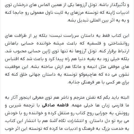
و تأثیرگذار باشه. تونل آرزوها یکی از همین الماس های درخشان توی
ادبیات ژاپنه که تونسته مرزهای یه لایت ناول معمولی رو جابجا کنه
و به یه اثر بین المللی تبدیل بشه.
این کتاب فقط یه داستان سرراست نیست؛ بلکه پر از ظرافت های
روانشناختی و فلسفیه که باعث میشه خواننده حسابی باهاش
ارتباط برقرار کنه. تونل آرزوها نه تنها توی ژاپن حسابی محبوب شد،
بلکه خیلی زود به بقیه دنیا هم راه پیدا کرد و باعث شد که اقتباس
های موفقی مثل انیمه و مانگا هم ازش ساخته بشه. این موفقیت
نشون می ده که هاچیموکو تونسته یه داستان جهانی خلق کنه که
برای هر کسی با هر فرهنگی جذابه.
البته باید بگم که نقش مترجم و ناشر هم توی معرفی اینجور آثار به
ما فارسی زبان ها خیلی مهمه.
فاطمه صادقی
با ترجمه شیرین و
روونش، یه جورایی روح کتاب رو منتقل کرده و خواننده رو با خودش
می بره تو دل داستان. و
انتشارات نگاه آشنا
هم با انتشار این کتاب،
یه خدمت بزرگ به فرهنگ و ادبیات ما کرده که تونسته این اثر خوب