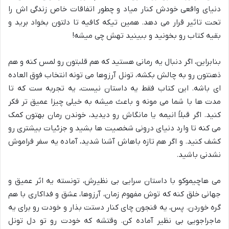
دنیای واقعی خودش کنار میاد و چطور اتفاقات خاص زندگی اش را
تحت تاثیر قرار می دهد. همین تیکه کافیه تا دلتون بخواد برید و
بقیه کتاب رو بخونید و ببینید تهش چی میشه!
بنابراین، اگر دنبال یه رمانی هستید که هم قلبتون رو لمس کنه و هم
ذهنتون رو به چالش بکشه، تونل آرزوها می تونه انتخاب فوق العاده
ای باشه. این کتاب فقط یه داستان نیست، یه تجربه ست که تا
مدت ها با شما می مونه و باعث میشه به خیلی چیزا عمیق تر فکر
کنید. اگر قبلاً انیمه یا مانگاش رو دیدید، خوندن رمان بهتون کمک
می کنه تا وارد دنیای درونی شخصیت ها بشید و جزئیات بیشتری رو
کشف کنید. و اگر هم تازه باهاش آشنا شدید، آماده یه سفر فراموش
نشدنی باشید.
می هاچیموکو با داستان سرایی بی نظیرش، تونسته یه اثر عمیق و
جهانی خلق کنه که توش مفهوم زمان، آرزوها، عشق و فداکاری با هم
گره خوردن. پس، یه فنجون چای کنار دستت بذار و خودت رو برای یه
ماجراجویی بی نظیر آماده کن. وقتشه که خودت رو تو دل تونل