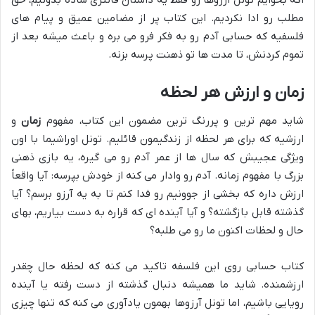
مطلب رو ادا نکردیم. این کتاب پر از مضامین عمیق و پیام های
فلسفیه که حسابی آدم رو به فکر فرو می بره و باعث میشه بعد از
تموم کردنش، تا مدت ها تو ذهنت پرسه بزنه.
زمان و ارزش هر لحظه
شاید مهم ترین و پررنگ ترین مضمون این کتاب، مفهوم
زمان
و
ارزشیه که برای هر لحظه از زندگیمون قائلیم. تونل اوراشیما با اون
ویژگی عجیبش که سال ها از عمر آدم رو می گیره، یه بازی ذهنی
بزرگ با مفهوم زمانه. آدم رو وادار می کنه از خودش بپرسه: آیا واقعاً
ارزش داره که بخشی از جوونیم رو فدا کنم تا به یه آرزو برسم؟ آیا
گذشته قابل بازگشته؟ و آیا آینده ای که قراره به دست بیاریم، بهای
حال و لحظات اکنون ما رو می طلبه؟
کتاب حسابی روی این فلسفه تاکید می کنه که لحظه حال چقدر
ارزشمنده. شاید ما همیشه دنبال گذشته از دست رفته یا آینده
رویایی باشیم، اما تونل آرزوها بهمون یادآوری می کنه که تنها چیزی