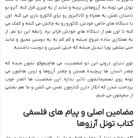
تونل می تونه به آرزوهاش برسه و شاید از یه چیزی فرار کنه. آنزو تو
داستان نقش یه همراه و کاتالیزور رو برای کائورو بازی می کنه. اون
با دیدگاه های خاص خودش، کائورو رو به چالش می کشه و کمک می
کنه تا اون هم از دیدگاه های خودش فراتر بره. رابطه این دو نفر، از
یه همکاری ساده شروع میشه و کم کم به یه دوستی عمیق و شاید
حتی عشقی نوپا تبدیل میشه که خیلی شیرین و دوست داشتنیه.
توی دنیای درونی این دو شخصیت، می هاچیموکو نشون میده که
چقدر انسان ها پیچیده هستن و چقدر آرزوها و ترس هاشون می
تونه روی تصمیماتشون تاثیر بذاره. این شخصیت ها انقدر خوب
پرداخت شدن که انگار دارن کنارمون نفس می کشن و ما هم بخشی
از سفرشون می شیم.
مضامین اصلی و پیام های فلسفی
کتاب تونل آرزوها
اگه بخوایم تونل آرزوها رو فقط یه داستان فانتزی ساده بدونیم، حق