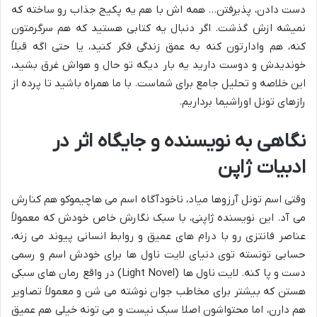
دست دادن، پذیرفتن… همه اش با هم یه پکیج جذاب رو ساخته که
نمیشه ازش گذشت. اگر دنبال یه کتابی هستید که هم سرگرمتون
کنه، هم وادارتون کنه به عمق زندگی فکر کنید، یا حتی اگه قبلاً
خوندیدش و دوست دارید یه بار دیگه تو حال و هواش غرق بشید،
این خلاصه و تحلیل جامع برای شماست. با ما همراه باشید تا پرده از
رازهای تونل اوراشیما برداریم.
نگاهی به نویسنده و جایگاه اثر در
ادبیات ژاپن
وقتی اسم تونل آرزوها میاد، ناخودآگاه اسم می هاچیموکو هم کنارش
می آد. این نویسنده ژاپنی، با سبک نگارش خاص خودش که معمولاً
عناصر فانتزی رو با درام های عمیق و روابط انسانی پیوند می زنه،
حسابی تونسته توی دنیای لایت ناول ها برای خودش اسم و رسمی
دست و پا کنه. لایت ناول ها (Light Novel) در واقع رمان های سبکی
هستن که بیشتر برای مخاطب جوان نوشته می شن و معمولاً تصاویر
هم دارن، اما محتواشون اصلا سبک نیست و می تونه خیلی هم عمیق