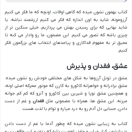
کتاب بهمون نشون میده که گاهی اوقات، اونچه که ما فکر می کنیم
آرزومونه، شاید به اون اندازه که فکر می کنیم ارزشمند نباشه. یا
شاید بهایی که برای رسیدن بهش می پردازیم، خیلی سنگین تر از
چیزی باشه که تصور می کنیم. این مضمون، ما رو وادار می کنه تا
عمیق تر به مفهوم فداکاری و پیامدهای انتخاب های بزرگمون فکر
کنیم.
عشق، فقدان و پذیرش
عشق در تونل آرزوها به شکل های مختلفی خودش رو نشون میده.
عشق برادرانه و خواهرانه کائورو به کارن که موتور محرکه اصلی اونه،
و همچنین عشق نوپا و شیرین بین کائورو و آنزو که کم کم جوانه
میزنه. این عشق ها، همراه با مضمونی مثل
فقدان
و غم از دست
دادن، حسابی دل آدم رو به درد میاره و توام با لذت هست.
کتاب به زیبایی نشون میده که چطور آدما با غم از دست دادن
عزیزانشون کنار میان و چقدر اهمیت داره که بتونیم این واقعیت رو