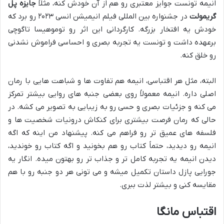
انیمه تونست جوایز معتبری رو هم از آن خودش کنه، مثلاً
جایزه پل
گریمولت
در جشنواره بین المللی فیلم انیمیشن انسی ۲۰۲۳ رو برد که
خودش یه افتخار بزرگه. کارگردانی این اثر رو توموهیسا تاگوچی
برعهده داشت و تونست یه تجربه بصری و احساسی فراموش نشدنی
رو خلق کنه.
البته، مثل هر اقتباسی، انیمه هم تفاوت ها و شباهت هایی با رمان
اصلی داره. انیمه معمولاً روی بعضی جنبه های روایی بیشتر تمرکز
می کنه و جزئیات بصری و حسی رو به زیبایی به تصویر می کشه. در
حالی که رمان فرصت بیشتری برای کنکاش درونیات شخصیت ها و
فلسفه های عمیق تر رو فراهم می کنه. پیشنهاد من اینه که اگه
انیمه رو دیدید، حتماً کتاب رو هم بخونید و اگه کتاب رو خوندید،
دیدن انیمه یه تجربه کامل تر و جذاب تر رو بهتون میده. انگار یه
جورایی پازل داستان تکمیل میشه و می تونی هر دو جنبه رو با هم
مقایسه کنی و بیشتر لذت ببری.
اقتباس مانگا