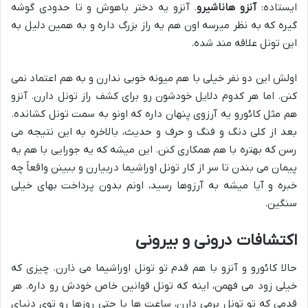
ایستاده:
آنزو هاناشیرو
. آنزو یه دختر باهوش و تا حدودی گوشه
گیره که به نظر میرسه اون هم یه راز بزرگ داره و به همین دلیل به
این تونل علاقه مند شده.
اولش این دو نفر خیلی با هم میونه خوبی ندارن و به هم اعتماد نمی
کنن. اما هر کدوم دلایل خودشون رو برای کشف راز تونل دارن. آنزو
هم مثل کائورو یه آرزوی پنهان داره که اونو به سمت تونل کشانده.
بعد از کلی دنگ و فنگ و حرف و حدیث، بالاخره به این نتیجه می
رسن که بهتره با هم همکاری کنن. این میشه که یه جورایی با هم یه
پیمان می بندن تا سر از کار تونل اوراشیما دربیارن و ببینن واقعاً چه
خبره و آیا میشه به آرزوها رسید، اونم بدون پرداخت بهای خیلی
سنگین.
اکتشافات درونی و بیرونی
حالا کائورو و آنزو با هم قدم تو تونل اوراشیما می ذارن. چیزی که
خیلی زود می فهمن، اینه که تونل قوانین خاص خودش رو داره. هر
قدمی که تو تونل برمی دارن، ساعت ها یا حتی روزها رو توی دنیای