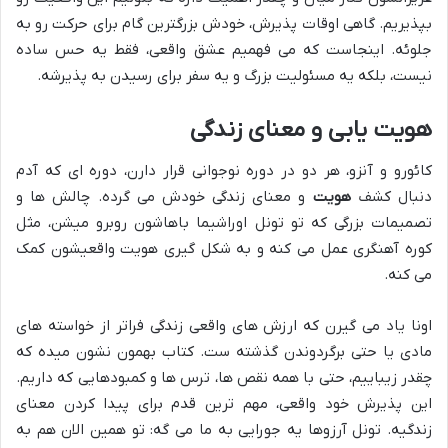
بپذیریم. گاهی اوقات پذیرش، خودش بزرگترین گام برای حرکت رو به
جلوئه. اینجاست که می فهمیم عشق واقعی، فقط یه حس ساده
نیست، بلکه یه مسئولیت بزرگ و یه سفر برای رسیدن به پذیرشه.
هویت یابی و معنای زندگی
کائورو و آنزو، هر دو در دوره نوجوانی قرار دارن، دوره ای که آدم
دنبال کشف
هویت
و معنای زندگی خودش می گرده. چالش ها و
تصمیمات بزرگی که تو تونل اوراشیما باهاشون روبرو میشن، مثل
کوره آهنگری عمل می کنه و به شکل گیری هویت واقعیشون کمک
می کنه.
اونا یاد می گیرن که ارزش های واقعی زندگی فراتر از خواسته های
مادی یا حتی برگردوندن گذشته ست. کتاب بهمون نشون میده که
چقدر زیباییم، حتی با همه نقص ها، ترس ها و کمبودهایی که داریم.
این پذیرش خود واقعی، مهم ترین قدم برای پیدا کردن معنای
زندگیه. تونل آرزوها یه جورایی به ما می گه: تو همین الان هم به