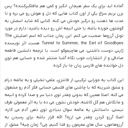
آماده اید برای یک سفر هیجان انگیز و کمی هم غافلگیرکننده؟ پس
بزن بریم سراغ یکی از اون کتاب هایی که دل و هوش رو می بره و تا
مدت ها ذهنت رو درگیر خودش می کنه. کتابی که شاید اسمش به
گوشتون خورده باشه، یا حتی انیمه اش رو دیده باشید؛ دارم در مورد
تونل آرزوها صحبت می کنم. این رمان جذاب که اسم اصلیش The
Tunnel to Summer, the Exit of Goodbyes هست، اثر نویسنده
ژاپنی دوست داشتنی، می هاچیموکو است. با ترجمه دلنشین فاطمه
صادقی و از انتشارات خوب نگاه آشنا منتشر شده و حسابی هم توی
دل خواننده های فارسی زبان جا باز کرده.
این کتاب یه جورایی ترکیبی از فانتزی، علمی-تخیلی و یه عالمه درام
و عشق شیرینه که با چاشنی های فلسفی حسابی فکر آدم رو مشغول
می کنه. اصلا همین که بدونی چقدر توی دنیا سر و صدا کرده و انیمه
و مانگاش هم گل کاشته، خودش نشون می ده با یه اثر معمولی طرف
نیستی. داستانش یه عالمه سوال بنیادی توی ذهن آدم می کاره:
اصلا آرزو کردن چقدر می ارزه؟ اگه قرار باشه برای رسیدن به
آرزوهامون، سال های عمرمون رو فدا کنیم، چی؟ زمان چیه؟ عشق، از