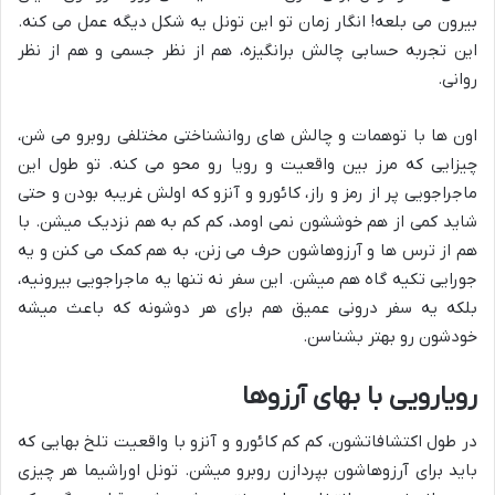
بیرون می بلعه! انگار زمان تو این تونل یه شکل دیگه عمل می کنه.
این تجربه حسابی چالش برانگیزه، هم از نظر جسمی و هم از نظر
روانی.
اون ها با توهمات و چالش های روانشناختی مختلفی روبرو می شن،
چیزایی که مرز بین واقعیت و رویا رو محو می کنه. تو طول این
ماجراجویی پر از رمز و راز، کائورو و آنزو که اولش غریبه بودن و حتی
شاید کمی از هم خوششون نمی اومد، کم کم به هم نزدیک میشن. با
هم از ترس ها و آرزوهاشون حرف می زنن، به هم کمک می کنن و یه
جورایی تکیه گاه هم میشن. این سفر نه تنها یه ماجراجویی بیرونیه،
بلکه یه سفر درونی عمیق هم برای هر دوشونه که باعث میشه
خودشون رو بهتر بشناسن.
رویارویی با بهای آرزوها
در طول اکتشافاتشون، کم کم کائورو و آنزو با واقعیت تلخ بهایی که
باید برای آرزوهاشون بپردازن روبرو میشن. تونل اوراشیما هر چیزی