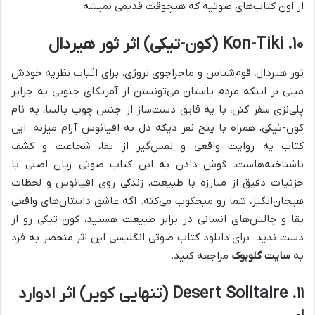
از اون کتاب‌های صوتیه که هیچوقت قدیمی نمیشه.
۱۰. Kon-Tiki (کون-تیکی) اثر ثور هیردال
ثور هیردال، قوم‌شناس و ماجراجوی نروژی، برای اثبات نظریه خودش
مبنی بر اینکه مردم باستان می‌تونستن از آمریکای جنوبی به جزایر
پلی‌نزی سفر کنن، با یه قایق دست‌ساز از جنس چوب بالسا، به نام
کون-تیکی، همراه با پنج نفر دیگه دل به اقیانوس آرام میزنه. این
کتاب یه روایت واقعی و نفس‌گیر از بقا، شجاعت و کشف
ناشناخته‌هاست. گوش دادن به این کتاب صوتی زبان اصلی با
جزئیات دقیق از مبارزه با طبیعت، زندگی روی اقیانوس و لحظات
هیجان‌انگیز، شما رو میخکوب می‌کنه. اگه عاشق داستان‌های واقعی
بقا و چالش‌های انسانی در برابر طبیعت هستید، کون-تیکی رو از
دست ندید. برای دانلود کتاب صوتی انگلیسی این اثر منحصر به فرد
به
سایت گلوبوک
مراجعه کنید.
۱۱. Desert Solitaire (تنهایی کویر) اثر ادوارد