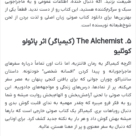
طبیعت بزنید. اگه دنبال خنده، اطلاعات عمومی و یه ماجراجویی
سبک و سرگرم‌کننده هستید، این کتاب رو از دست ندید. قطعاً یکی از
بهترین‌ها برای دانلود کتاب صوتی زبان اصلی و لذت بردن از لحن
شوخ‌طبعانه نویسنده است.
۵. The Alchemist (کیمیاگر) اثر پائولو
کوئلیو
اگرچه کیمیاگر یه رمان فانتزیه، اما ذات اون تماماً درباره سفرهای
ماجراجویانه و پیدا کردن “افسانه شخصی” خودتونه. داستان
سانتیاگو، چوپان جوانی که برای یافتن گنجی پنهان به مصر سفر
می‌کنه، پر از نمادها، درس‌های زندگی و مواجهه‌های جادوییه. این
کتاب صوتی با لحنی آرامش‌بخش و الهام‌بخش روایت میشه و شما
رو به فکر فرو میبره که چقدر مهمیه به ندای قلبت گوش بدی و
دنبال رویاهات بری. کیمیاگر یک کتاب صوتی خارجی است که بارها
میشه بهش گوش داد و هر بار یه نکته جدید کشف کرد. برای اونایی
که دنبال یه سفر معنوی و پر از معنا هستن، عالیه.