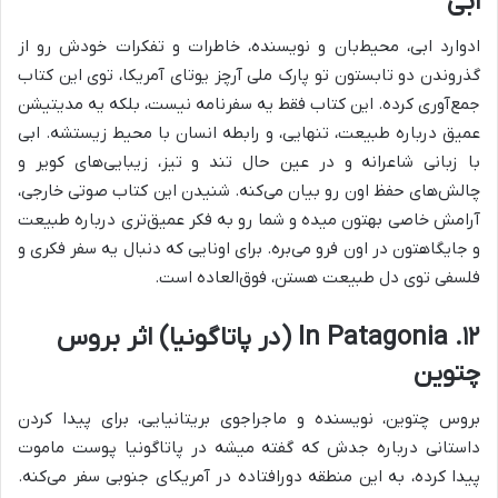
ابی
ادوارد ابی، محیط‌بان و نویسنده، خاطرات و تفکرات خودش رو از
گذروندن دو تابستون تو پارک ملی آرچز یوتای آمریکا، توی این کتاب
جمع‌آوری کرده. این کتاب فقط یه سفرنامه نیست، بلکه یه مدیتیشن
عمیق درباره طبیعت، تنهایی، و رابطه انسان با محیط زیستشه. ابی
با زبانی شاعرانه و در عین حال تند و تیز، زیبایی‌های کویر و
چالش‌های حفظ اون رو بیان می‌کنه. شنیدن این کتاب صوتی خارجی،
آرامش خاصی بهتون میده و شما رو به فکر عمیق‌تری درباره طبیعت
و جایگاهتون در اون فرو می‌بره. برای اونایی که دنبال یه سفر فکری و
فلسفی توی دل طبیعت هستن، فوق‌العاده است.
۱۲. In Patagonia (در پاتاگونیا) اثر بروس
چتوین
بروس چتوین، نویسنده و ماجراجوی بریتانیایی، برای پیدا کردن
داستانی درباره جدش که گفته میشه در پاتاگونیا پوست ماموت
پیدا کرده، به این منطقه دورافتاده در آمریکای جنوبی سفر می‌کنه.