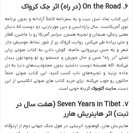
۶. On the Road (در راه) اثر جک کرواک
این کتاب نماد نسل بیت و یه سفرنامه کاملاً آزادانه و بدون برنامه
توی آمریکاست. سال پارادایس و دین موریارتی، دو دوست که دنبال
معنی زندگی، هیجان و تجربه هستن، سراسر آمریکا رو با ماشین، قطار
و حتی پیاده طی می‌کنن. روایت کرواک پر از شور، نشاط، موسیقی جاز،
شعر و یه حس بی‌پروایی خاصه. گوش دادن به کتاب صوتی زبان
اصلی “در راه” حس و حال شورش و جستجو رو تو وجودتون بیدار
می‌کنه. اگه همیشه دوست داشتید بدون محدودیت‌های دنیا به دل
جاده بزنید و تجربه‌های ناب کسب کنید، این کتاب صوتی حتماً
حالتون رو خوب می‌کنه. برای خرید کتاب های صوتی انگلیسی از این
دست،
سایت گلوبوک
گزینه خوبی است.
۷. Seven Years in Tibet (هفت سال در
تبت) اثر هاینریش هارر
هاینریش هارر، کوهنورد اتریشی، در طول جنگ جهانی دوم از اردوگاه