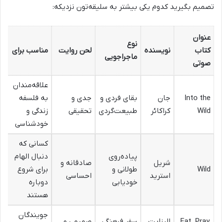
تصمیم بگیرید کدوم یکی بیشتر به سلیقه‌تون نزدیکه:
عنوان
نوع
کتاب
نویسنده
لحن روایت
مناسب برای
ماجراجویی
صوتی
علاقه‌مندان
Into the
جان
بقای فردی و
جدی و
به فلسفه
Wild
کراکائر
طبیعت‌گردی
تحقیقی
زندگی و
خودشناسی
کسانی که
پیاده‌روی
دنبال الهام
شریل
صادقانه و
Wild
طولانی و
برای شروع
استرید
احساسی
خودیابی
دوباره
هستند
جويندگان
Eat, Pray,
الیزابت
سفر فرهنگی
صمیمی و