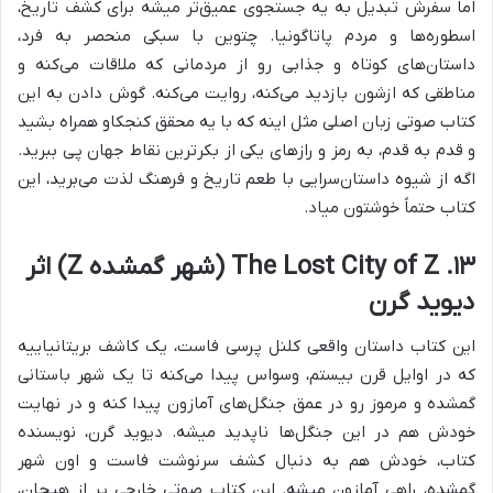
اما سفرش تبدیل به یه جستجوی عمیق‌تر میشه برای کشف تاریخ،
اسطوره‌ها و مردم پاتاگونیا. چتوین با سبکی منحصر به فرد،
داستان‌های کوتاه و جذابی رو از مردمانی که ملاقات می‌کنه و
مناطقی که ازشون بازدید می‌کنه، روایت می‌کنه. گوش دادن به این
کتاب صوتی زبان اصلی مثل اینه که با یه محقق کنجکاو همراه بشید
و قدم به قدم، به رمز و رازهای یکی از بکرترین نقاط جهان پی ببرید.
اگه از شیوه داستان‌سرایی با طعم تاریخ و فرهنگ لذت می‌برید، این
کتاب حتماً خوشتون میاد.
۱۳. The Lost City of Z (شهر گمشده Z) اثر
دیوید گرن
این کتاب داستان واقعی کلنل پرسی فاست، یک کاشف بریتانیاییه
که در اوایل قرن بیستم، وسواس پیدا می‌کنه تا یک شهر باستانی
گمشده و مرموز رو در عمق جنگل‌های آمازون پیدا کنه و در نهایت
خودش هم در این جنگل‌ها ناپدید میشه. دیوید گرن، نویسنده
کتاب، خودش هم به دنبال کشف سرنوشت فاست و اون شهر
گمشده، راهی آمازون میشه. این کتاب صوتی خارجی پر از هیجان،