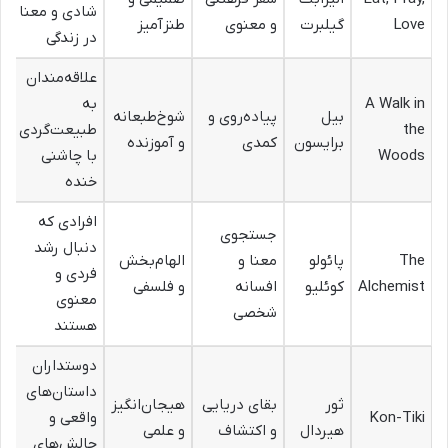
شادی و معنا
Love
گیلبرت
و معنوی
طنزآمیز
در زندگی
علاقه‌مندان
A Walk in
به
بیل
پیاده‌روی و
شوخ‌طبعانه
the
طبیعت‌گردی
برایسون
کمدی
و آموزنده
Woods
با چاشنی
خنده
افرادی که
جستجوی
دنبال رشد
The
پائولو
معنا و
الهام‌بخش
فردی و
Alchemist
کوئلیو
افسانه
و فلسفی
معنوی
شخصی
هستند
دوستداران
داستان‌های
ثور
بقای دریایی
هیجان‌انگیز
Kon-Tiki
واقعی و
هیردال
و اکتشاف
و علمی
چالش‌های