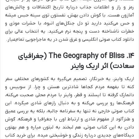
رمز و راز و اطلاعات جذاب درباره تاریخ اکتشافات و چالش‌های
آمازون هست. با گوش دادن بهش، نفستون توی سینه حبس میشه
و حس می‌کنید دارید تو دل جنگل‌های انبوه، با حشرات موذی و
خطرات ناشناخته دست و پنجه نرم می‌کنید. یه انتخاب عالی برای
دانلود کتاب صوتی انگلیسی و غرق شدن در یه ماجراجویی تمام‌عیار.
۱۴. The Geography of Bliss (جغرافیای
سعادت) اثر اریک واینر
اریک واینر، یه خبرنگار، تصمیم می‌گیره به کشورهای مختلفی سفر
کنه تا بفهمه مردم کجاها شادترین هستن و چرا. از سوییس و
دانمارک گرفته تا ایسلند و قطر، واینر با مردم محلی صحبت می‌کنه،
فرهنگ‌ها رو بررسی می‌کنه و به دنبال رازهای شادی میگرده. این
کتاب صوتی خارجی نه تنها یه سفرنامه جالبه، بلکه یه بررسی عمیق
و طنزآلود از مفهوم شادی و ارتباط اون با جغرافیا و فرهنگه. گوش
دادن به این کتاب صوتی، هم لبخند به لبتون میاره و هم بهتون
دیدگاه‌های جدیدی درباره زندگی و خوشبختی میده. برای خرید کتاب