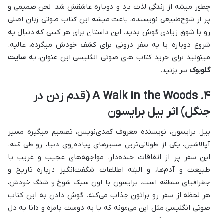
چطور میشه از زندگی لذت برد و دوباره عاشقش شد. لحن صمیمی و
پر از شوخ‌طبیعی نویسنده، باعث میشه این کتاب صوتی زبان اصلی
رو با شوق زیادی گوش بدید. این داستان برای هر کسی که دنبال یه
شروع دوباره یا یه سفر درونی برای کشف خودش میگرده، عالیه.
میتونید برای خرید کتاب های صوتی انگلیسی این عنوان، به
سایت
گلوبوک
سر بزنید.
۴. A Walk in the Woods (قدم زدن در
جنگل) اثر بیل برایسون
بیل برایسون، نویسنده معروف کمدی‌نویس، تصمیم میگیره مسیر
آپالاشین، یکی از طولانی‌ترین مسیرهای پیاده‌روی دنیا، رو طی کنه.
این سفر پر از اتفاقات خنده‌دار، مواجهه‌های عجیب و غریب با
طبیعت و آدم‌ها، و البته اطلاعات شگفت‌انگیز درباره تاریخ و
جغرافیای منطقه است. برایسون با اون سبک شوخ و شنگ خودش،
هر لحظه از سفر رو براتون جذاب می‌کنه. گوش دادن به این کتاب
صوتی انگلیسی مثل این می‌مونه که با یه دوست بامزه و دانا به دل