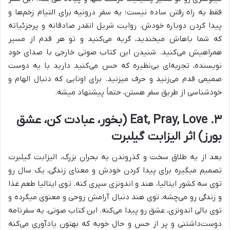
فقط یه راه رفتن ساده نیست؛ یه سفر درونیه برای التیام زخم‌ها و
پیدا کردن دوباره خودش. روایت شریل انقدر صادقانه و پرجزئیاته
که شما باهاش میخندید، گریه می‌کنید و تو هر قدم از مسیر
همراهیش می‌کنید. شنیدن این کتاب صوتی خارجی با صدای خود
نویسنده، تجربه‌ای بی‌نظیره که حس می‌کنید دارید با یه دوست
صمیمی قدم می‌زنید و حرف میزنید. برای اونایی که دنبال الهام و
خودشناسی از طریق سفر هستن، حتماً پیشنهاد میشه.
۳. Eat, Pray, Love (بخور، عبادت کن، عشق
بورز) اثر الیزابت گیلبرت
بعد از یه طلاق سخت و گذروندن یه بحران بزرگ، الیزابت گیلبرت
تصمیم میگیره برای پیدا کردن خودش و معنای زندگی، یک سال رو
توی سه کشور ایتالیا، هند و اندونزی سپری کنه. توی ایتالیا طعم غذا
و زندگی رو می‌چشه، توی هند دنبال آرامش روحی و معنوی میگرده و
توی بالی اندونزی، عشق رو پیدا می‌کنه. این کتاب صوتی، یه سفرنامه
دوست‌داشتنی و پر از حس و حال خوبه که بهتون یادآوری می‌کنه