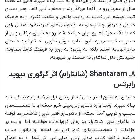
اسرای جنگی در هند فرار می‌کنه و به تبت پناه میبره، جایی که هفت
سال از عمرش رو در آنجا می‌گذرونه و معلم دالایی لاما، رهبر معنوی
تبت، میشه. این کتاب یه روایت واقعی و شگفت‌انگیزه از یه فرهنگ
منزوی و مرموز، چالش‌های بقا و دوستی‌های غیرمنتظره. صدای راوی
که با دقت جزئیات رو بیان می‌کنه، شما رو به دنیای عرفانی و پر از
معنویت تبت می‌بره. این کتاب صوتی خارجی نه تنها یه داستان
ماجراجویانه است، بلکه یه پنجره به روی یه فرهنگ کاملاً متفاوته.
شنیدنش مثل تماشای یه مستند پر هیجانه.
۸. Shantaram (شانتارام) اثر گرگوری دیوید
رابرتس
داستان یه مجرم استرالیایی که از زندان فرار می‌کنه و به بمبئی هند
پناه میبره. اونجا وارد دنیای زیرزمینی شهر میشه و با شخصیت‌های
عجیب و غریبی آشنا میشه، از دکترهای فقیر توی زاغه‌نشین‌ها گرفته
تا مافیای شهر. شانتارام یه رمان فوق‌العاده طولانیه، اما روایت پر
جزئیات و شخصیت‌پردازی قوی اون، هر لحظه رو براتون جذاب
می‌کنه. دانلود کتاب صوتی زبان اصلی این اثر، شما رو به اعماق