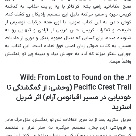
هیچ امکاناتی، راهی بشه. کراکائر با یه روایت جذاب، به گذشته
کریس میره و سعی می‌کنه دلیل این تصمیم رادیکال رو کشف کنه.
گوش دادن به این کتاب صوتی، با اون همه جزئیات توصیفی از
طبیعت و تفکرات کریس، حس غریبی از آزادی و تنهایی رو به
شنونده میده. برای کسایی که دنبال مفهوم زندگی و دوری از مادیات
هستن، یه کتاب صوتی زبان اصلی فوق‌العاده است. این کتاب یه
جورایی تلنگر میزنه که آدم به خودش بیاد و ببینه چی تو زندگیش
واقعاً مهمه.
۲. Wild: From Lost to Found on the
Pacific Crest Trail (وحشی: از گمگشتگی تا
خودیابی در مسیر اقیانوس آرام) اثر شریل
استرید
شریل استرید بعد از یه سری اتفاقات تلخ تو زندگیش، مثل مرگ مادر
و فروپاشی ازدواجش، تصمیم میگیره یه سفر هزار و هفتصد
کیلومتری رو تو مسیر پسیفیک کرست تنها و پیاده طی کنه. این سفر