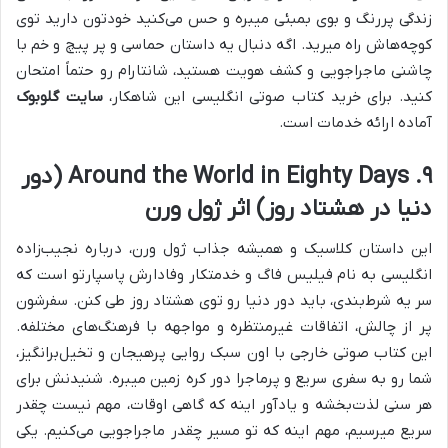
زندگی پررنگ و بوی بمبئی میبره و حس می‌کنید خودتون دارید توی
کوچه‌هاش راه میرید. اگه دنبال یه داستان حماسی و پر پیچ و خم با
چاشنی ماجراجویی و کشف هویت هستید، شانتارام رو حتماً امتحان
کنید. برای خرید کتاب صوتی انگلیسی این شاهکار،
سایت گلوبوک
آماده ارائه خدمات است.
۹. Around the World in Eighty Days (دور
دنیا در هشتاد روز) اثر ژول ورن
این داستان کلاسیک و همیشه جذاب ژول ورن، درباره نجیب‌زاده
انگلیسی به نام فیلیس فاگ و خدمتکار وفادارش پاسپارتو است که
سر یه شرط‌بندی، باید دور دنیا رو توی هشتاد روز طی کنن. سفرشون
پر از چالش، اتفاقات غیرمنتظره و مواجهه با فرهنگ‌های مختلفه.
این کتاب صوتی خارجی با اون سبک روایی پرهیجان و تخیل‌برانگیز،
شما رو به سفری سریع و پرماجرا دور کره زمین میبره. شنیدنش برای
هر سنی لذت‌بخشه و یادآور اینه که گاهی اوقات، مهم نیست چقدر
سریع میرسیم، مهم اینه که تو مسیر چقدر ماجراجویی می‌کنیم. یکی