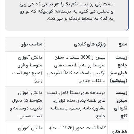
تست زنی رو دست کم نگیر! هر تستی که می زنی
و تحلیل می کنی، یه درسنامه کوچیکه که تو رو
یه قدم به تسلط نزدیک تر می کنه.
منبع
ویژگی های کلیدی
مناسب برای
زیست
بیش از 3600 تست با سطح
دانش آموزان
جامع
متوسط رو به بالا، تست های
متوسط و قوی
خیلی سبز
ترکیبی، پاسخنامه کاملاً تشریحی
(منبع دوم تست
(پینوکیو)
با نکات جدولی.
زنی).
زیست
درسنامه های نسبتاً کامل، تست
دانش آموزان
میکرو
های طبقه بندی شده فراوان،
متوسط که دنبال
نقره ای
مشاوره نامه زیستی، پاسخنامه
تثبیت درسنامه و
گاج
جامع.
تست هستن.
کاملاً تست محور (1926 تست)،
دانش آموزان
خط فکری