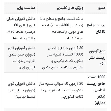
منبع
ویژگی های کلیدی
مناسب برای
بانک تست جامع و سطح بالا
دانش آموزان خیلی
زیست جامع
(بیش از 4300 تست)، ایده
قوی (بالای 60
IQ گاج
های نوین، پاسخنامه
درصد)، هدف 90+،
موشکافانه.
چالش طلب ها.
30 آزمون جامع و فصلی
دانش آموزان قوی
موج آزمون
(1000 تست)، شبیه ساز
(دوران جمع بندی،
زیست نشر
کنکور، نکات ترکیبی و
افزایش مهارت
الگو
مفهومی، مناسب جمع بندی.
آزمون زنی).
1000 تست
جامع زیست
20 آزمون 50 سوالی شبیه ساز
دانش آموزان قوی
شناسی
کنکور، پاسخنامه تشریحی با
(دوران جمع بندی،
(دکتر
نکات کنکوری.
تسلط نهایی).
عمارلو)