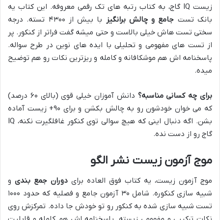
زیست IQ گاج، به کتاب رتبه های تک رقمی معروفه. این کتاب یه
بانک تست
جامع و چالش برانگیز
با بیش از ۴۳۰۰ تسته. درجه
سختی تست هاش خیلی بالاست و حتی میشه گفت فراتر از کنکور. پر
از تست های مفهومی و تحلیلی با ایده های نوین در طرح سواله.
پاسخنامه اش هم موشکافانه و کامله و ریزترین نکات رو هم توضیح
میده.
برای چه کسانی مناسبه؟
دانش آموزان خیلی قوی (بالای ۶۰ درصد)
که می خوان خودشون رو به چالش بکشن و برای ۹۰+ زیست آماده
بشن. اگه دنبال اینی که هیچ سوالی توی کنکور غافلگیرت نکنه، IQ
گاج رو از دست نده.
موج آزمون زیست نشر الگو
موج آزمون زیست، یه کتاب فوق العاده برای
دوران جمع بندی
و
شبیه سازی کنکوره. شامل ۳۰ آزمون جامع و فصلیه که حدود ۱۰۰۰
تست شبیه سازی شده به کنکور رو تو خودش جا داده. تمرکزش روی
نکات ترکیبی و مفهومی زیسته. پاسخنامه اش هم کامله و قابلیت