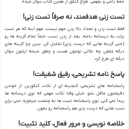
حفظ باشی و بفهمی. طراح کنکور از همین کتاب سوال میده.
تست زنی هدفمند، نه صرفاً تست زنی!
فقط تست زدن و تعداد بالا زدن مهم نیست، مهم اینه که هر تست
برات یه درسنامه باشه. بعد از زدن تست، حتماً تمام گزینه ها رو
(حتی گزینه هایی که درست زدی) تحلیل کن. ببین چرا گزینه های
دیگه غلطن، چه نکاتی توشون هست و چطور میشه ازشون سوال
دیگه ای طرح کرد.
پاسخ نامه تشریحی، رفیق شفیقت!
پاسخنامه های تشریحی، گنجینه ای از نکات کنکورین. از خوندن
دقیقشون غافل نشو. خیلی وقتا نکات مهمی که توی درسنامه ها
پیدا نمی کنی، توی پاسخنامه تست ها به چشمت میخوره. حتی برای
تست هایی که درست زدی هم پاسخنامه رو بخون.
خلاصه نویسی و مرور فعال، کلید تثبیت!