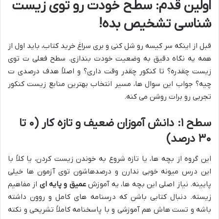
اولین قدم: سطح خودت رو توی زیست
شناسی تشخیص بده!
قبل از اینکه سر کیسه رو شل کنی و بری سراغ خرید کتاب، باید اول از
همه یه نگاه دقیق به وضعیت خودت بندازی. سطح فعلی ت توی
زیست چقدره؟ تا کنکور چقدر وقت داری؟ و اصلاً هدف درصدی ت
چیه؟ جواب این سوال ها، مسیر انتخاب بهترین منابع زیست کنکور
تجربی رو برات روشن می کنه.
سطح ۱: دانش آموزان ضعیف و تازه کار (۰ تا
۳۰ درصد)
این گروه از بچه ها، یا تازه شروع به خوندن زیست کردن، یا کلاً با
این درس میونه خوبی ندارن و درصدهاشون توی آزمون ها خیلی
پایینه. نیاز اصلی این بچه ها، یه آموزش
عمیق و پایه ای
از مفاهیم
زیسته. دنبال کتابی باشن که درسنامه های کامل و روون داشته
باشه و تست هاش هم آموزشی و با پاسخنامه کاملاً تشریحی و نکته