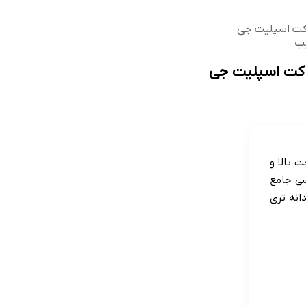
کت اسپلیت جی
یب
اکت اسپلیت جی
 بالا و
سی جامع
انه تری