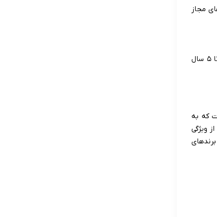
های مجاز
بله اکثر مدل های داکت اسپلیت ال جی دارای گارانتی کمپرسور و قطعات داخلی هستند که می تواند بین ۲ تا ۵ سال
ت که به
از ویژگی
برندهای