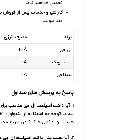
تحمیل خواهند کرد
.
گارانتی و خدمات پس از فروش
بر
مند شوید
.
برند
مصرف انرژی
ال جی
A++
سامسونگ
A+
هیتاچی
A+
پاسخ به پرسش های متداول
۱
.
آیا داکت اسپلیت ال جی مناسب برا
بله با توجه به استفاده از تکنولوژی
er
هستند و توانایی خنک کردن سریع محیط 
۲
.
آیا نصب پنل داکت اسپلیت ال جی د