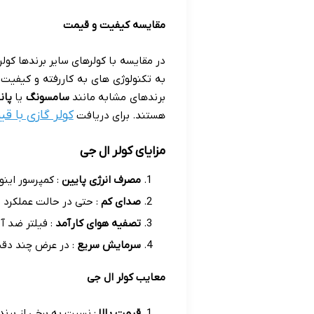
مقایسه کیفیت و قیمت
در مقایسه با کولرهای سایر برندها کولر
به تکنولوژی های به کاررفته و کیفیت
برندهای مشابه مانند
سامسونگ
یا
پان
کولر گازی با 
هستند
. برای دریافت
مزایای کولر ال جی
مصرف انرژی پایین
:
کمپرسور اینورتر دوا
صدای کم
:
حتی در حالت عملکرد 
تصفیه هوای کارآمد
:
فیلتر ضد آل
سرمایش سریع
:
در عرض چند دقی
معایب کولر ال جی
قیمت بالا
:
نسبت به برخی از برند