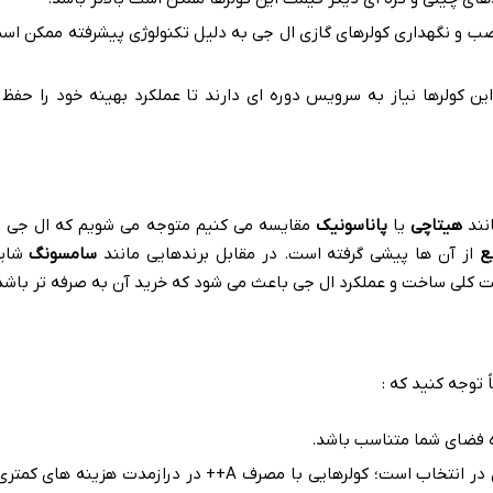
ب و نگهداری کولرهای گازی ال جی به دلیل تکنولوژی پیشرفته ممکن اس
ین کولرها نیاز به سرویس دوره ای دارند تا عملکرد بهینه خود را حفظ 
انند
هیتاچی
یا
پاناسونیک
مقایسه می کنیم متوجه می شویم که ال جی د
ع
از آن ها پیشی گرفته است
.
در مقابل برندهایی مانند
سامسونگ
شاید
ت کلی ساخت و عملکرد ال جی باعث می شود که خرید آن به صرفه تر باشد
ً توجه کنید که
:
ه فضای شما متناسب باشد
.
 در انتخاب است؛ کولرهایی با مصرف
A++
در درازمدت هزینه های کمتری