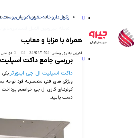
تغییر
وکیل
داروخانه
حقوق
آموزش
پوست
طل
پوسته
مجله جیرو
بین الملل
اقتصادی
خانواد
همراه با مزایا و معایب
آخرین به روز رسانی: 25/04/1405
5
خواندن این مطلب
منو
بررسی جامع داکت اسپلیت ج
داکت اسپلیت ال جی اینورتر
یکی ا
ویژگی های فنی منحصربه فرد توجه بس
کولرهای گازی ال جی خواهیم پرداخت تا
دست یابید
.