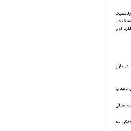
پلاستیک
اهنگ می
رد کولر
ر بازار
 دهد با
ت معلق
ممکن به