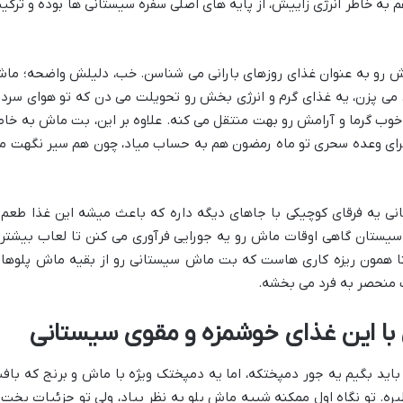
به خاطر انرژی زاییش، از پایه های اصلی سفره سیستانی ها بوده و ترکی
ش رو به عنوان غذای روزهای بارانی می شناسن. خب، دلیلش واضحه؛ ما
 می پزن، یه غذای گرم و انرژی بخش رو تحویلت می دن که تو هوای سرد 
 گرما و آرامش رو بهت منتقل می کنه. علاوه بر این، بت ماش به خاط
رای وعده سحری تو ماه رمضون هم به حساب میاد، چون هم سیر نگهت م
 یه فرقای کوچیکی با جاهای دیگه داره که باعث میشه این غذا طعم 
 سیستان گاهی اوقات ماش رو یه جورایی فرآوری می کنن تا لعاب بیشتر
نا همون ریزه کاری هاست که بت ماش سیستانی رو از بقیه ماش پلوها 
 منحصر به فرد می بخشه.
ا این غذای خوشمزه و مقوی سیستانی
اید بگیم یه جور دمپختکه، اما یه دمپختک ویژه با ماش و برنج که باف
یره. تو نگاه اول ممکنه شبیه ماش پلو به نظر بیاد، ولی تو جزئیات پخت 