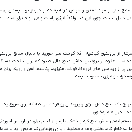
بع عالی از مواد مغذی و خواص درمانیه که از دیرباز تو سیستان به
بی دلیل نیست، چون این غذا واقعاً انرژی زاست و می تونه برای ساعت ه
رشار از پروتئین گیاهیه. اگه گوشت نمی خورید یا دنبال منابع پروتئی
ه ست. علاوه بر پروتئین، ماش منبع عالی فیبره که برای سلامت دستگا
گوارش و جلوگیری از یبوست ضروریه. همچنین پر از ویتامین های گروه B، فولات، منیزیم، پتاسیم، آهن و رویه. برن
بوهیدرات و انرژی محسوب میشه.
نج، یک منبع کامل انرژی و پروتئین رو فراهم می کنه که برای شروع یک
عده سحری ماه رمضون.
ستم ایمنی:
ماش طبع گرم و خشکی داره و از قدیم برای درمان سرماخوردگ
ا به خاطر گرمابخشی و مواد مغذیش، برای روزهایی که مریض اید یا سرما