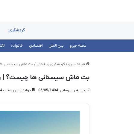
گردشگری
مجله جیرو
بین الملل
اقتصادی
خانواده
تکن
مجله جیرو
/
گردشگری و اقامتی
/
بت ماش سیستانی ها 
بت ماش سیستانی ها چیست؟ | را
آخرین به روز رسانی: 05/05/1404
خواندن این مطلب 14 دقیقه زمان میبرد