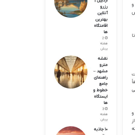
اردبیل |
و
رزرو
ش
آنلاین
بهترین
اقامتگاه
ها
ا
2
هفته
پیش
نقشه
مترو
مشهد –
ت
راهنمای
ً
جامع
ی
خطوط و
ایستگاه
ها
3
و
هفته
پیش
ز
ه
۱۰ جاذبه