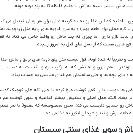
. بت ماش بیشتر شبیه یه آش یا حلیم غلیظه تا یه پلو دونه دونه.
سادگیه که این غذا رو به یه گزینه عالی برای هر زمانی تبدیل می کنه
ی یا کره محلی برای طعم بهتر) و یه سری ادویه های پایه مثل زردچوبه، نم
ی لذیذ لازم داری. اما چیزی که بت ماش رو واقعاً خاص می کنه، نه فق
فن هایی هست که از نسل های قبل به امروز رسیده.
و تقریباً له شده اونه. قرار نیست مثل پلو، دونه های برنج و ماش جدا ا
اونقدر با هم بپزن و له بشن که یه ترکیب نرم و یکدست به دست بیاد
برای بچه ها و حتی سالمندان هم غذای مناسبی به حساب بیاد.
بعضی ها دوست دارن کمی گوشت چرخ کرده یا حتی تکه های کوچیک گوش
تر بشه. البته مدل اصلی و سنتیش بیشتر گیاهیه و بدون گوشت هم ب
ت ماش رو حسابی دلچسب می کنه، سس مخصوصشه که معمولاً با تمر هندی
 طعم ترش و تند و هیجان انگیز به غذا می ده.
ش؛ سوپر غذای سنتی سیستان