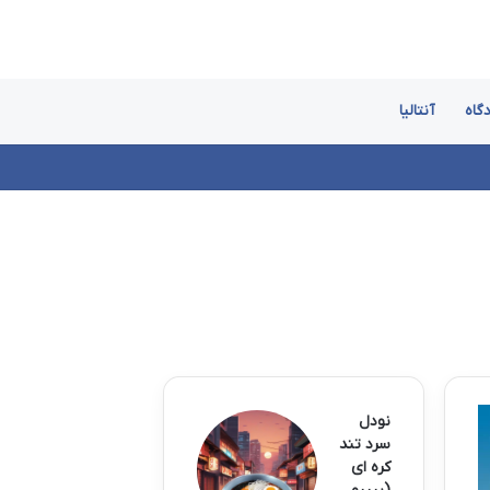
گاه
آنتالیا
نودل
سرد تند
کره ای