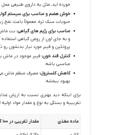
خورده اید، مثل یه داروی طبیعی عمل م
خوش هضم و مناسب برای سیستم گوار
حبوبات سبک تره، معمولاً باعث نفخ 
مناسب برای رژیم های گیاهی:
بت ماش ب
و به جای اون از روغن گیاهی استفاده ک
پروتئین و فیبر مورد نیاز بدنشون رو ت
کنترل قند خون:
فیبر موجود در ماش به
مناسبی باشه.
کاهش کلسترول:
مصرف منظم ماش می ت
بهبود ببخشه.
برای اینکه دید بهتری نسبت به ارزش غذای
تقریبیه و بستگی به نوع و مقدار مواد اولیه 
ماده مغذی
مقدار تقریبی در ۱۰۰ گرم بت ماش
کالری
۱۲۰ کیلوکالری