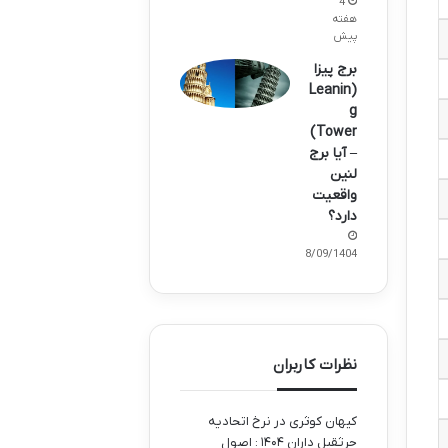
4
هفته
پیش
برج پیزا
(Leanin
g
Tower)
– آیا برج
لنین
واقعیت
دارد؟
28/09/1404
نظرات کاربران
کیهان کوثری
در
نرخ اتحادیه
جرثقیل داران ۱۴۰۴ : اصول