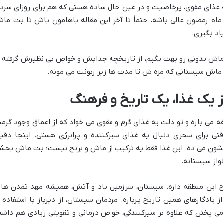
 غذای مقوی، پرخاصیت و در عین حال ساده هستی که هم برای روزای سرد 
اه رمضون عالی باشه، حتماً تا آخر این مقاله باهامون باش تا بت ما
اد بگیری.
 ماش بدونی رو بهت بگیم، از تاریخچه جذابش و خواص بی نظیرش گرفته ت
ت ماش سیستانی که مزه ش تا مدت ها زیر زبونت می مونه.
ز یک غذا، یک تاریخ و فرهنگ
فه می باره و تو دلت یه غذای گرم و مقوی می خواد که از اعماق وجود گرم
ی برای سحری دنبال یه غذای سیرکننده و پرانرژی هستی. اینجا دقیقا
ن می ده. این غذا فقط یه ترکیب از ماش و برنج نیست؛ بت ماش بخش
از سیستانه.
خ این منطقه داره. سیستان، سرزمین باد و آتش، همیشه مهد تمدن ها 
ادگارهای همین تاریخ پرباره. مردمان سیستان، از دیرباز با استفاده ا
می پختن که علاوه بر سیرکنندگی، خواص درمانی و تقویتی زیادی هم داشت