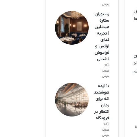
پیش
ش
رستوران
ا
ستاره
میشلین
| تجربه
غذای
لوکس و
فراموش
ن
نشدنی
ه
3
ج هم
هفته
پیش
۱۰ ایده
هوشمند
انه برای
زمان
انتظار در
فرودگاه
4
ی
هفته
پیش