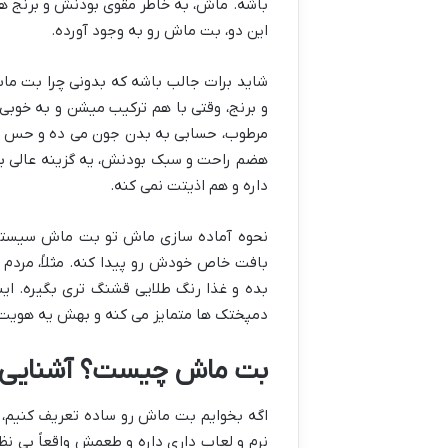
باشه. ماش، به خاطر مقوی بودنش و برنج هم 
این دو، بت ماش رو به وجود آورده.
شاید برات جالب باشه که بدونی چرا بت ما
و برنج، وقتی با هم ترکیب میشن و به خوبی
مرطوب، حسابی به بدن جون می ده و حس خوب
هضم راحت و سبک بودنش، یه گزینه عالی ب
داره و هم اذیتت نمی کنه.
نحوه آماده سازی ماش تو بت ماش سیستانی
بافت خاص خودش رو پیدا کنه. مثلاً، مردم
بده و غذا رنگ طلایی قشنگ تری بگیره. ای
دمپختک ها متمایز می کنه و بهش یه هویت
بت ماش چیست؟ آشنایی ب
اگه بخوایم بت ماش رو ساده تعریف کنیم، ب
نرم و لعاب داری داره و طعمش واقعاً بی نظ