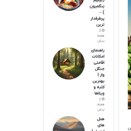
(بیبیم
نِنگمیون
) –
پرطرفدار
ترین
2
هفته
پیش
راهنمای
امکانات
اقامتی
جنگل
واز |
بهترین
کلبه و
ویلاها
2
هفته
پیش
هتل
های
ش