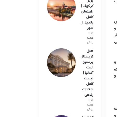
برتر
ب
کراکوف |
راهنمای
کامل
ش
بازدید از
و
شهر
3
ر
هفته
ی
پیش
هتل
کریستال
و
پرستیژ
الیت
ی
آنتالیا |
و
لیست
کامل
امکانات
رفاهی
3
هفته
ت
پیش
و