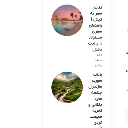
نکات
سفر به
کیش |
راهنمای
سفری
مسئولان
ه و لذت
بخش
ه
4
هفته
پیش
و
باداب
سورت
مازندران:
ر
چشمه
های
پلکانی و
تجربه
طبیعت
گردی