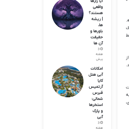
آیا زارها
واقعی
هستند؟
| ریشه
.
ها،
ک
باورها و
ط
حقیقت
آن ها
3
هفته
ز
پیش
.
امکانات
آبی هتل
کایا
آرتمیس
ت
قبرس
ه
شمالی:
،
استخرها
و پارک
آبی
3
هفته