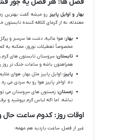
فصل ها: هر فصل یه جور قش
بهار و اوایل پاییز
رو میشه گفت بهترین زما
معتدله، نه از گرمای کلافه کننده تابستون خ
بهار:
هوا عالیه، دشت ها سرسبز و پرگل.
مخصوصاً تعطیلات نوروز، ممکنه یه کم 
تابستان:
سروستان تابستون های گرم و خ
همراهتون باشه و ساعات خنک تر روز رو
پاییز:
اوایل پاییز مثل بهار، هوای ملا
ده. اواخر پاییز هوا رو به سردی می ره.
زمستان:
زمستون های سروستان می تونه
نباشه. اما اگه لباس گرم بپوشید و بر
اوقات روز: کدوم ساعت حال و
غیر از فصل، ساعت بازدید هم مهمه: