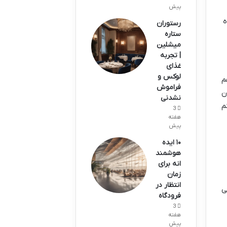
پیش
ه
رستوران
ستاره
میشلین
| تجربه
غذای
لوکس و
م
فراموش
ن
نشدنی
م
3
هفته
پیش
۱۰ ایده
هوشمند
انه برای
زمان
انتظار در
ی
فرودگاه
3
هفته
پیش