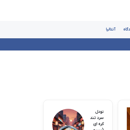
گاه
آنتالیا
نودل
سرد تند
کره ای