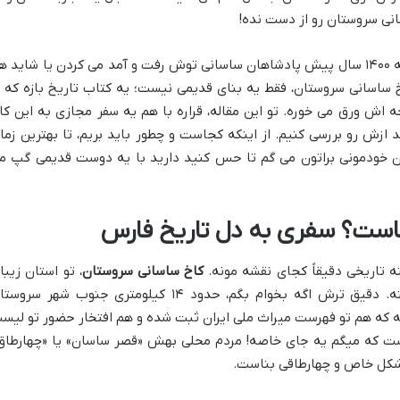
انی سروستان رو از دست نده!
فکرشو بکنید، دارید تو جایی قدم می زنید که ۱۴۰۰ سال پیش پادشاهان ساسانی توش رفت و آمد می کردن یا شاید 
 ساسانی سروستان، فقط یه بنای قدیمی نیست؛ یه کتاب تاریخ بازه که ب
 اش ورق می خوره. تو این مقاله، قراره با هم یه سفر مجازی به این کا
د ازش رو بررسی کنیم. از اینکه کجاست و چطور باید بریم، تا بهترین زما
حن خودمونی براتون می گم تا حس کنید دارید با یه دوست قدیمی گپ م
است؟ سفری به دل تاریخ فارس
نه تاریخی دقیقاً کجای نقشه مونه.
کاخ ساسانی سروستان
، تو استان زیبا
فارس، نزدیک شهرستان سروستان قرار گرفته. دقیق ترش اگه بخوام بگم، حدود ۱۴ کیلومتری جنوب شهر سر
ه که هم تو فهرست میراث ملی ایران ثبت شده و هم افتخار حضور تو لیس
یست که میگم یه جای خاصه! مردم محلی بهش «قصر ساسان» یا «چهارطاق
شکل خاص و چهارطاقی بناست.