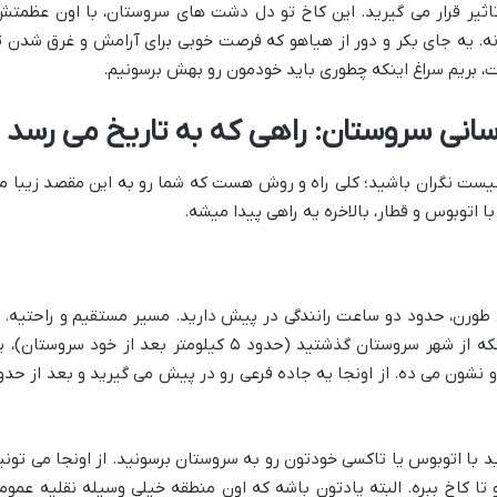
ثیر قرار می گیرید. این کاخ تو دل دشت های سروستان، با اون عظمتش
زنه. یه جای بکر و دور از هیاهو که فرصت خوبی برای آرامش و غرق شدن ت
، بریم سراغ اینکه چطوری باید خودمون رو بهش برسونیم.
انی سروستان: راهی که به تاریخ می رسد
 نیست نگران باشید؛ کلی راه و روش هست که شما رو به این مقصد زیبا م
 اتوبوس و قطار، بالاخره یه راهی پیدا میشه.
ن طورن، حدود دو ساعت رانندگی در پیش دارید. مسیر مستقیم و راحتیه. ا
شیراز به سمت فسا حرکت کنید. بعد از اینکه از شهر سروستان گذشتید (حدود ۵ کیلومتر بعد از خود سروستان
و نشون می ده. از اونجا یه جاده فرعی رو در پیش می گیرید و بعد از حدو
د با اتوبوس یا تاکسی خودتون رو به سروستان برسونید. از اونجا می تونی
تا کاخ ببره. البته یادتون باشه که اون منطقه خیلی وسیله نقلیه عموم