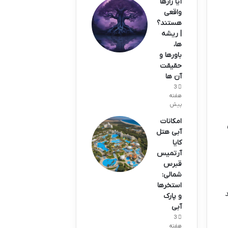
آیا زارها
واقعی
هستند؟
| ریشه
ها،
باورها و
حقیقت
آن ها
3
هفته
پیش
امکانات
آبی هتل
کایا
آرتمیس
قبرس
شمالی:
استخرها
و پارک
آبی
3
هفته