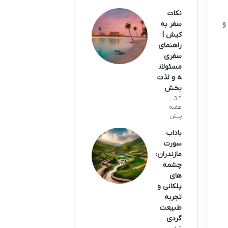
نکات
و
سفر به
کیش |
راهنمای
سفری
مسئولان
ه و لذت
بخش
3
هفته
پیش
باداب
سورت
مازندران:
چشمه
های
پلکانی و
تجربه
طبیعت
گردی