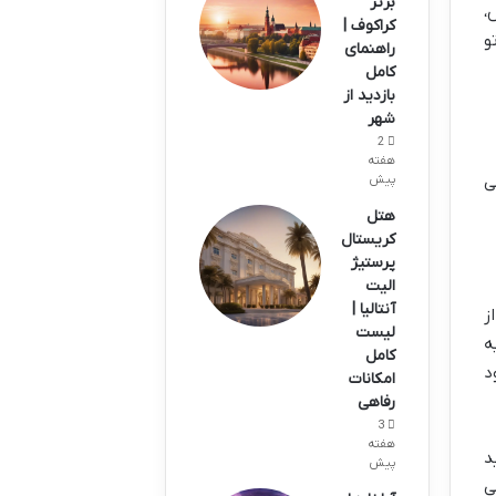
برتر
،
کراکوف |
و
راهنمای
کامل
بازدید از
شهر
2
هفته
ی
پیش
هتل
کریستال
پرستیژ
الیت
آنتالیا |
ز
لیست
)، یه
کامل
د
امکانات
رفاهی
3
هفته
د
پیش
ی