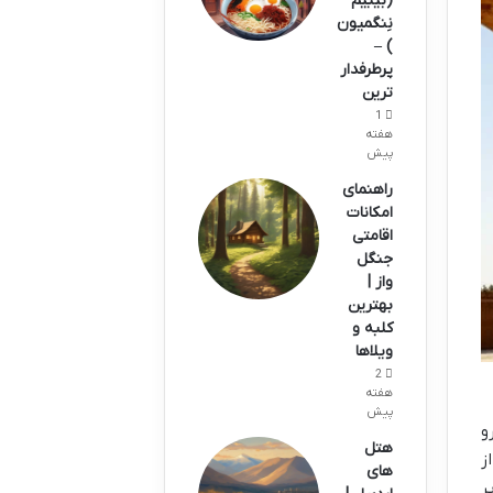
(بیبیم
نِنگمیون
) –
پرطرفدار
ترین
1
هفته
پیش
راهنمای
امکانات
اقامتی
جنگل
واز |
بهترین
کلبه و
ویلاها
2
هفته
پیش
و
هتل
ز
های
ر