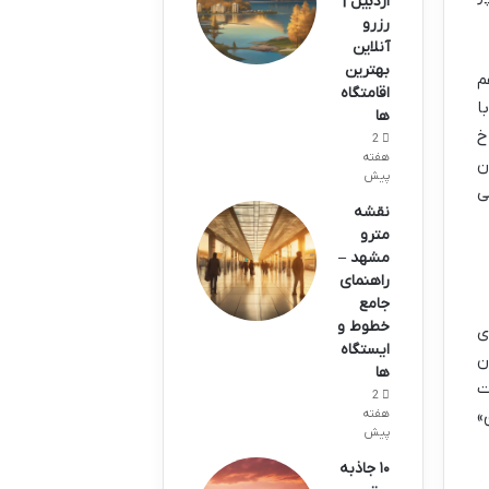
اردبیل |
رزرو
آنلاین
بهترین
هم
اقامتگاه
ا
ها
خ
2
هفته
ن
پیش
ی
نقشه
مترو
مشهد –
راهنمای
جامع
خطوط و
ی
ایستگاه
وستان
ها
ت
2
هفته
»
پیش
۱۰ جاذبه