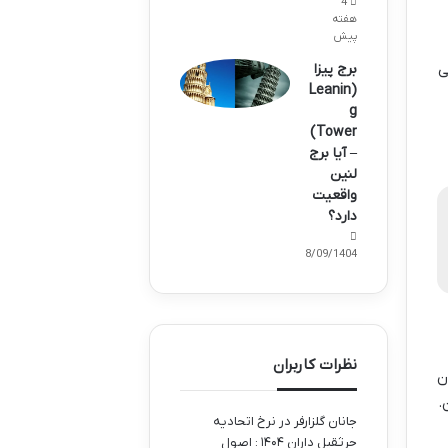
4
هفته
پیش
ی
برج پیزا
(Leanin
g
Tower)
– آیا برج
لنین
واقعیت
دارد؟
28/09/1404
نظرات کاربران
ن
.
جانان گلزارفر
در
نرخ اتحادیه
جرثقیل داران ۱۴۰۴ : اصول