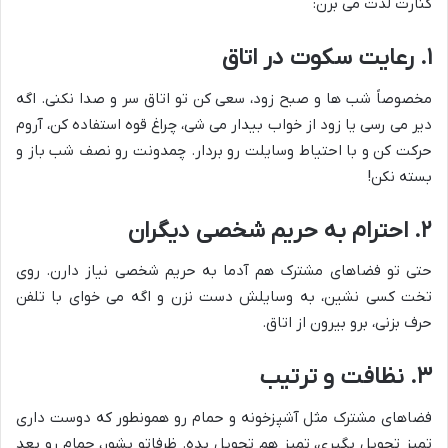
کنارت لذت می برن:
۱. رعایت سکوت در اتاق
مخصوصاً شب ها و صبح زود، سعی کن تو اتاق سر و صدا نکنی. اگه
دیر می رسی یا زود از خواب بیدار می شی، چراغ قوه استفاده کن، آروم
حرکت کن و با احتیاط وسایلت رو بردار. چمدونت رو نصف شب باز و
بسته نکن!
۲. احترام به حریم شخصی دیگران
حتی تو فضاهای مشترک هم آدما به حریم شخصی نیاز دارن. روی
تخت کسی نشین، به وسایلش دست نزن و اگه می خوای با تلفن
حرف بزنی، برو بیرون از اتاق.
۳. نظافت و ترتیب
فضاهای مشترک مثل آشپزخونه و حمام رو همونطور که دوست داری
تمیز تحویل بگیری، تمیز هم تحویل بده. ظرفاتو بشور، حمام رو بعد