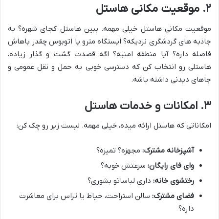
۲. موقعیت مکانی هاستل
موقعیت مکانی هاستل خیلی مهمه. ببین هاستل کجای شهره؟ به
جاذبه های گردشگری نزدیکه؟ ایستگاه مترو یا اتوبوس چقدر باهاش
فاصله داره؟ آیا منطقه امنیه؟ اگه قصدت گشت و گذار زیاده،
هاستلی رو انتخاب کن که دسترسی خوبی به حمل و نقل عمومی و
جاهای دیدنی داشته باشه.
۳. امکانات و خدمات هاستل
امکاناتی که هاستل ارائه میده، خیلی مهمه. لیست زیر رو چک کن:
آشپزخانه مشترک:
مجهزه؟ تمیزه؟
وای فای رایگان:
سرعتش خوبه؟
رختشوی خانه:
داری لباساتو بشوری؟
فضای مشترک:
سالن استراحت، حیاط یا تراس برای معاشرت
داره؟