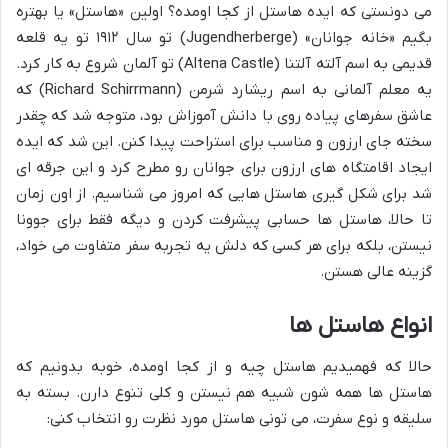
می دونستی که ایده هاستل از کجا اومده؟ اولین «هاستل» یا بهتره
بگیم «خانه جوانان» (Jugendherberge) تو سال ۱۹۱۲ تو یه قلعه
قدیمی به اسم آلته آلتنا (Altena Castle) تو آلمان شروع به کار کرد.
یه معلم آلمانی به اسم ریشارد شرمن (Richard Schirrmann) که
عاشق سفرهای پیاده روی با دانش آموزاش بود، متوجه شد که چقدر
سخته جای ارزون و مناسب برای استراحت پیدا کنن. این شد که ایده
ایجاد اقامتگاه های ارزون برای جوانان رو مطرح کرد و این جرقه ای
شد برای شکل گیری هاستل هایی که امروز می شناسیم. از اون زمان
تا حالا، هاستل ها حسابی پیشرفت کردن و دیگه فقط برای جوونا
نیستن، بلکه برای هر کسی که دلش یه تجربه سفر متفاوت می خواد،
گزینه عالی هستن.
انواع هاستل ها
حالا که فهمیدیم هاستل چیه و از کجا اومده، خوبه بدونیم که
هاستل ها همه شون شبیه هم نیستن و کلی تنوع دارن. بسته به
سلیقه و نوع سفرت، می تونی هاستل مورد نظرت رو انتخاب کنی: