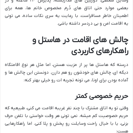
وسایل شخصی، دوربین های مداربسته، پذیرش ۲۴ ساعته و در
بعضی موارد حتی اتاق های دُرم مخصوص خانم ها، همه برای
اطمینان خاطر مسافراست. با رعایت یه سری نکات ساده، می تونی
یه اقامت امن و بی دردسر داشته باشی.
چالش های اقامت در هاستل و
راهکارهای کاربردی
درسته که هاستل ها پر از مزیت هستن، اما مثل هر نوع اقامتگاه
دیگه ای، چالش های خودشون رو هم دارن. دونستن این چالش ها و
آماده بودن برای اونا، می تونه تجربه ات رو خیلی بهتر کنه:
حریم خصوصی کمتر
وقتی تو یه اتاق مشترک با چند نفر غریبه اقامت می کنی، طبیعیه که
حریم خصوصیت کم میشه. نمی تونی هر وقت خواستی با تلفن حرف
بزنی، یا با خیال راحت وسایلت رو پخش و پلا کنی. اما راهکارهایی
هست: