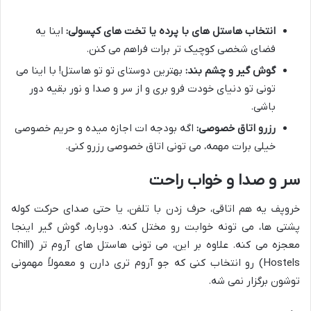
انتخاب هاستل های با پرده یا تخت های کپسولی:
اینا یه
فضای شخصی کوچیک تر برات فراهم می کنن.
گوش گیر و چشم بند:
بهترین دوستای تو تو هاستل! با اینا می
تونی تو دنیای خودت فرو بری و از سر و صدا و نور بقیه دور
باشی.
رزرو اتاق خصوصی:
اگه بودجه ات اجازه میده و حریم خصوصی
خیلی برات مهمه، می تونی اتاق خصوصی رزرو کنی.
سر و صدا و خواب راحت
خروپف یه هم اتاقی، حرف زدن با تلفن، یا حتی صدای حرکت کوله
پشتی ها، می تونه خوابت رو مختل کنه. دوباره، گوش گیر اینجا
معجزه می کنه. علاوه بر این، می تونی هاستل های آروم تر (Chill
Hostels) رو انتخاب کنی که جو آروم تری دارن و معمولاً مهمونی
توشون برگزار نمی شه.