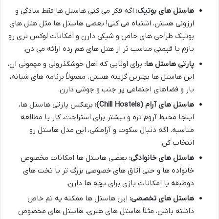
هاستل های بوتیک:
اگه فکر می کنی هاستل ها فقط سادگی و
ارزونی هستن، اشتباه می کنی! بعضی هاستل ها مثل هتل های
بوتیک طراحی های خاص و شیکی دارن و امکانات لوکس تری رو
بازم با قیمتی مناسب تر از هتل های هم رده ارائه می دن.
پارتی هاستل ها:
برای اونایی که اهل خوشگذرونی و مهمونی ان،
این هاستل ها بهترین گزینه هستن. معمولاً برنامه های شبانه،
بار و فضاهای اجتماعی پر جنب و جوشی دارن.
هاستل های آرام (Chill Hostels):
برعکس پارتی هاستل ها،
اینجا محیط آروم تره و بیشتر برای استراحت، کار یا مطالعه
مناسبه. اگه دنبال سکوت و آرامشی، این مدل هاستل رو
انتخاب کن.
هاستل های خانوادگی:
بعضی هاستل ها امکانات مخصوص
خانواده ها و حتی اتاق های خصوصی بزرگ تر با تخت های
دوطبقه یا امکانات بازی برای بچه ها دارن.
هاستل های تخصصی:
این هاستل ها ممکنه یه تم خاص
داشته باشن، مثلاً هاستل های هنری، هاستل های مخصوص