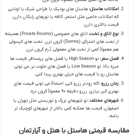
امکانات هاستل:
هاستل های بوتیک با طراحی شیک یا اونایی
که امکانات خاصی مثل استخر، کافه یا تورهای رایگان دارن،
قیمت بالاتری دارن.
نوع اتاق و تخت:
اتاق های خصوصی (Private Rooms) همیشه
از تخت های اشتراکی (Dorms) گرون ترن. تخت های کپسولی
هم معمولاً کمی از تخت های معمولی دُرم گرون ترن.
فصل سفر:
تو High Season یا فصل های پرمسافر، قیمت ها
میره بالا. تو Low Season یا فصل های خلوت تر، می تونی
هاستل رو با قیمت های خیلی بهتری پیدا کنی.
زمان رزرو:
اگه زودتر رزرو کنی، احتمالاً می تونی قیمت های
بهتری گیر بیاری. رزرو دقیقه ۹۰ معمولاً گرون تره.
شهرهای مختلف:
تو شهرهای بزرگ و توریستی مثل تهران یا
اصفهان، قیمت ها ممکنه کمی بالاتر از شهرهای کوچیک تر
باشه.
مقایسه قیمتی هاستل با هتل و آپارتمان