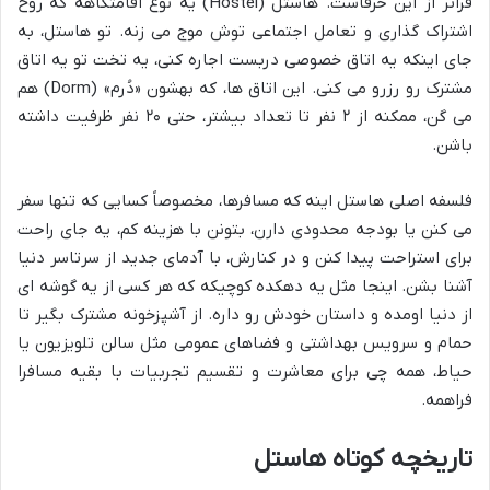
فراتر از این حرفاست. هاستل (Hostel) یه نوع اقامتگاهه که روح
اشتراک گذاری و تعامل اجتماعی توش موج می زنه. تو هاستل، به
جای اینکه یه اتاق خصوصی دربست اجاره کنی، یه تخت تو یه اتاق
مشترک رو رزرو می کنی. این اتاق ها، که بهشون «دُرم» (Dorm) هم
می گن، ممکنه از ۲ نفر تا تعداد بیشتر، حتی ۲۰ نفر ظرفیت داشته
باشن.
فلسفه اصلی هاستل اینه که مسافرها، مخصوصاً کسایی که تنها سفر
می کنن یا بودجه محدودی دارن، بتونن با هزینه کم، یه جای راحت
برای استراحت پیدا کنن و در کنارش، با آدمای جدید از سرتاسر دنیا
آشنا بشن. اینجا مثل یه دهکده کوچیکه که هر کسی از یه گوشه ای
از دنیا اومده و داستان خودش رو داره. از آشپزخونه مشترک بگیر تا
حمام و سرویس بهداشتی و فضاهای عمومی مثل سالن تلویزیون یا
حیاط، همه چی برای معاشرت و تقسیم تجربیات با بقیه مسافرا
فراهمه.
تاریخچه کوتاه هاستل