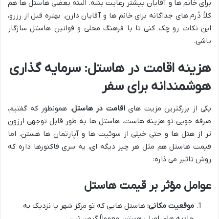
برای خانم ها و آقایان بیشتر رعایت بشه. البته بعضی هاستل ها هم
کلاً دُرم های جداگانه برای خانم ها و آقایان دارن. بهتره قبل از رزرو،
این نکات رو چک کنی تا با فرهنگ محلی و قوانین هاستل سازگار
باشی.
هزینه اقامت در هاستل: سرمایه گذاری
هوشمندانه برای سفر
یکی از بزرگترین مزیت های
اقامت در هاستل
، همونطور که گفتیم،
صرفه جویی تو هزینه هاست. هاستل ها به طور قابل توجهی ارزون
تر از هتل ها و حتی خیلی از سوئیت ها و آپارتمان ها هستن. اما
قیمت هاستل هم مثل هر چیز دیگه ای، یه سری فاکتورها داره که
روش تاثیر می ذاره:
عوامل مؤثر بر قیمت هاستل
موقعیت مکانی:
هاستل هایی که تو مرکز شهر یا نزدیک به
جاذبه های اصلی هستن، معمولاً گرون ترن.