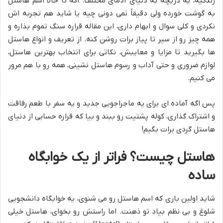
زندگیه، یه دریچه به دنیای آدمای مختلف. اگه تا حالا اسم هاستل
به گوشت خورده ولی دقیقاً نمی دونی چیه یا شاید هم تجربه اش
نکردی و کلی سوال و ابهام داری، این مقاله قراره سنگ تموم بذاره و
همه چیز رو از سیر تا پیاز برات روشن کنه. از تعریف و انواع هاستل
ها بگیرید تا مزایا و معایبش، نکاتی برای انتخاب بهترین هاستل،
لوازم ضروری و حتی آداب و رسوم هاستل نشینی، همه رو با هم مرور
می کنیم.
پس اگه آماده ای برای یه ماجراجویی جدید و یه سفر با طعم رفاقت
و اشتراک گذاری، کوله پشتیت رو ببند و بیا که قراره حسابی از دنیای
هاستل گردی برات بگیم!
هاستل چیست؟ فراتر از یک خوابگاه
ساده
شاید اولین باری که اسم هاستل رو می شنوی، یه خوابگاه دانشجویی
شلوغ و بی نظم بیاد تو ذهنت. اما راستش رو بخوای، هاستل خیلی