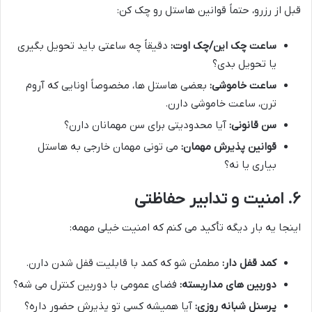
قبل از رزرو، حتماً قوانین هاستل رو چک کن:
ساعت چک این/چک اوت:
دقیقاً چه ساعتی باید تحویل بگیری
یا تحویل بدی؟
ساعت خاموشی:
بعضی هاستل ها، مخصوصاً اونایی که آروم
ترن، ساعت خاموشی دارن.
سن قانونی:
آیا محدودیتی برای سن مهمانان دارن؟
قوانین پذیرش مهمان:
می تونی مهمان خارجی به هاستل
بیاری یا نه؟
۶. امنیت و تدابیر حفاظتی
اینجا یه بار دیگه تأکید می کنم که امنیت خیلی مهمه:
کمد قفل دار:
مطمئن شو که کمد با قابلیت قفل شدن دارن.
دوربین های مداربسته:
فضای عمومی با دوربین کنترل می شه؟
پرسنل شبانه روزی:
آیا همیشه کسی تو پذیرش حضور داره؟