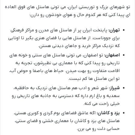
تو شهرهای بزرگ و توریستی ایران، می تونی هاستل های فوق العاده
ای پیدا کنی که هر کدوم حال و هوای خودشون رو دارن:
تهران:
پایتخت ایران پر از هاستل های مدرن و مراکز فرهنگی
برای جووناست. از هاستل هایی با فضای هنری بگیر تا اونایی
که نزدیک مراکز خرید و جاهای دیدنی هستن.
اصفهان:
تو اصفهان، می تونی هاستل های سنتی و خونه های
تاریخی رو پیدا کنی که با معماری بی نظیرشون، تجربه یه
اقامت متفاوت رو بهت میدن. حیاط های باصفا و حوض آب،
تو این هاستل ها کم نیست.
شیراز:
شهر شعر و ادب هم هاستل های نزدیک به حافظیه،
سعدیه و باغ ارم داره که دسترسی به جاذبه های تاریخی رو
خیلی راحت می کنه.
یزد و کاشان:
اگه عاشق فضاهای بوم گردی و کویری هستی،
هاستل های یزد و کاشان با معماری خشتی و فضای سنتی،
حسابی دلت رو می برن.