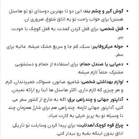
گوش گیر و چشم بند:
این دو تا بهترین دوستای تو تو هاستل
هستن! برای خواب راحت تو یه اتاق شلوغ، ضروری ان.
قفل شخصی:
برای قفل کردن کمدت، یه قفل کوچک با خودت
ببر.
حوله میکروفایبر:
سبک، کم جا و سریع خشک میشه. عالیه برای
سفر.
دمپایی یا صندل حمام:
برای استفاده از حمام و دستشویی
مشترک، حتماً لازم میشه.
لوازم بهداشتی شخصی:
شامپو، صابون، مسواک، خمیردندان، کرم
و هر چیزی که لازم داری. اکثر هاستل ها اینا رو ارائه نمیدن.
آداپتور جهانی و چندراهی برق:
اگه به خارج از کشور سفر می
کنی، آداپتور جهانی لازمه. چندراهی هم برای شارژ همزمان چند
تا وسیله تو یه پریز خیلی به کارت میاد.
چراغ قوه کوچک/هدلایت:
برای پیدا کردن وسایلت تو تاریکی
اتاق بدون اینکه بقیه رو بیدار کنی.