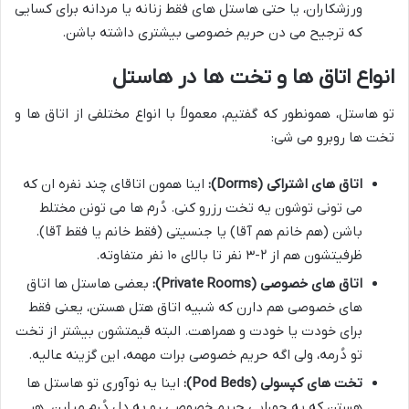
ورزشکاران، یا حتی هاستل های فقط زنانه یا مردانه برای کسایی
که ترجیح می دن حریم خصوصی بیشتری داشته باشن.
انواع اتاق ها و تخت ها در هاستل
تو هاستل، همونطور که گفتیم، معمولاً با انواع مختلفی از اتاق ها و
تخت ها روبرو می شی:
اتاق های اشتراکی (Dorms):
اینا همون اتاقای چند نفره ان که
می تونی توشون یه تخت رزرو کنی. دُرم ها می تونن مختلط
باشن (هم خانم هم آقا) یا جنسیتی (فقط خانم یا فقط آقا).
ظرفیتشون هم از ۲-۳ نفر تا بالای ۱۰ نفر متفاوته.
اتاق های خصوصی (Private Rooms):
بعضی هاستل ها اتاق
های خصوصی هم دارن که شبیه اتاق هتل هستن، یعنی فقط
برای خودت یا خودت و همراهت. البته قیمتشون بیشتر از تخت
تو دُرمه، ولی اگه حریم خصوصی برات مهمه، این گزینه عالیه.
تخت های کپسولی (Pod Beds):
اینا یه نوآوری تو هاستل ها
هستن که یه جورایی حریم خصوصی رو به دل دُرم میارن. هر