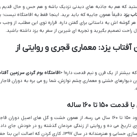
هستید که هم به جاذبه های دیدنی نزدیک باشه و هم حس و حال قدیم ر
اب یزد
دقیقاً همون جاییه که باید برید. اینجا فقط یه اقامتگاه نیست؛ ی
 هر گوشه اش یه داستانی برای گفتن داره. قراره توی این مطلب، از وجب ب
ال راحت تصمیم بگیرید و تجربه ای شیرین از سفر به یزد داشته باشید.
 آفتاب یزد: معماری قجری و روایتی از
که بیشتر از یک قرن و نیم قدمت داره! <
اقامتگاه بوم گردی سرزمین آفتا
اون دیوارهای خشتی و معماری چشم نوازش، شما رو می بره به دوران قاجار 
.
۱ تا ۱۶۰ ساله
این بنای دوست داشتنی، که عمرش به حدود ۱۵۰ تا ۱۶۰ سال می رسه، از همون خشت و گل های اصیل دوران قاج
ی تاریخ می ده و روایتی از زندگی مردمان گذشته رو در خودش جای داده
خوشبختانه، مسئولین این اقامتگاه با یه بازسازی حسابی و هنرمندانه در سال ۱۳۹۷، کاری کردن که اصالت این بن