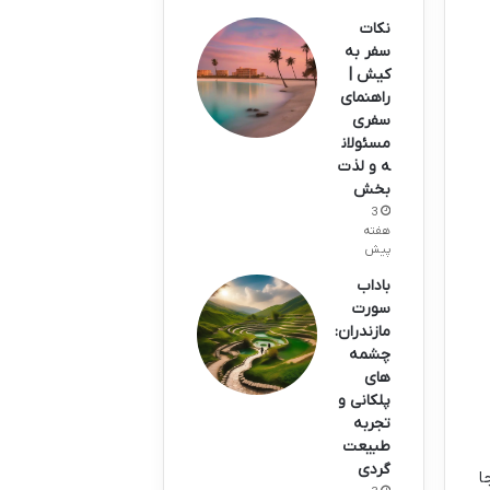
نکات
سفر به
کیش |
راهنمای
سفری
مسئولان
ه و لذت
بخش
3
هفته
پیش
باداب
سورت
مازندران:
چشمه
های
پلکانی و
تجربه
طبیعت
گردی
ا