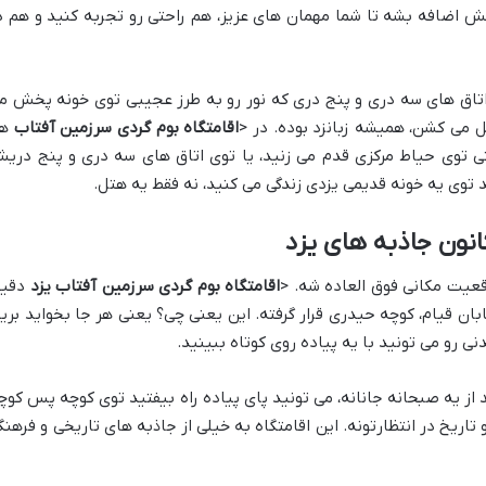
ش اضافه بشه تا شما مهمان های عزیز، هم راحتی رو تجربه کنید و هم د
، اتاق های سه دری و پنج دری که نور رو به طرز عجیبی توی خونه پخش م
ل می کشن، همیشه زبانزد بوده. در <
اقامتگاه بوم گردی سرزمین آفتاب
هم
قتی توی حیاط مرکزی قدم می زنید، یا توی اتاق های سه دری و پنج دری
 توی یه خونه قدیمی یزدی زندگی می کنید، نه فقط یه هتل.
انون جاذبه های یزد
وقعیت مکانی فوق العاده شه. <
اقامتگاه بوم گردی سرزمین آفتاب یزد
دقیقا
ان قیام، کوچه حیدری قرار گرفته. این یعنی چی؟ یعنی هر جا بخواید برید
ی رو می تونید با یه پیاده روی کوتاه ببینید.
از یه صبحانه جانانه، می تونید پای پیاده راه بیفتید توی کوچه پس کوچ
تاریخ در انتظارتونه. این اقامتگاه به خیلی از جاذبه های تاریخی و فرهنگ