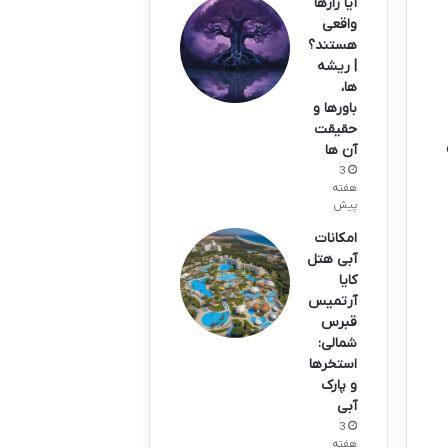
آیا زارها
واقعی
هستند؟
| ریشه
ها،
باورها و
حقیقت
آن ها
3
هفته
پیش
امکانات
آبی هتل
کایا
آرتمیس
قبرس
شمالی:
استخرها
و پارک
آبی
3
هفته