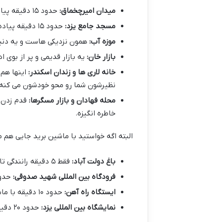
میدان امیرچخماق:
حدود ۱۵ دقیقه پیاده روی. یه نماد از یزد که معماری خاص خودش رو داره.
مسجد جامع یزد:
حدود ۱۵ دقیقه پیاده روی. با مناره های بلند و کاشی کاری های آبی زیباش.
موزه آب:
همون نزدیکی هاست و یه دنیا 
بازار خان:
یه بازار قدیمی و پر از بوی ا
خانه لاری ها و زندان اسکندر:
اینها هم 
نظیرشون شما رو محو خودشون می کنه.
محله فهادان و بازار مسگرها:
قدم زدن ت
خاطره انگیزه.
البته اگه خواستید با ماشین برید جایی هم م
باغ دولت آباد:
فقط ۵ دقیقه رانندگی تا این باغ سرسبز و بادگیر بلندش.
فرودگاه بین المللی شهید صدوقی:
حدود ۱۵ دقیقه ب
ایستگاه راه آهن:
حدود ۱۰ دقیقه با ماشین.
نمایشگاه بین المللی یزد:
حدود ۲۰ دقیقه با ماشین.