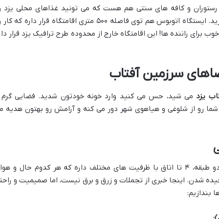
ی رستوران و کافه های سنتی هم هست که می تونید غذاهای محلی یزد ر
امتحان کنید و از طعم بی نظیرشون لذت ببرید. ایستگاه اتوبوس هم توی فاصله ۵۰۰ متری اقامتگاه قرار داره که ک
خوب برای راننده ها! این اقامتگاه خارج از محدوده طرح ترافیک یزد قرار دار
فضاهای سرزمین آفتاب
اب یزد
می شید، حس می کنید وارد خونه خودتون شدید. فضایی گرم 
 شما رو از شلوغی و هیاهوی شهر دور می کنه و آرامش رو بهتون هدیه م
ی
این اقامتگاه، جمع و جور و صمیمیه. توی دو طبقه، ۴ تا اتاق با ظرفیت های مختلف داره که هر کدوم حال و هو
یده شدن. اینجا خبری از تجملات و زرق و برق نیست، اما صمیمیت و راحت
ا بندازیم:
: