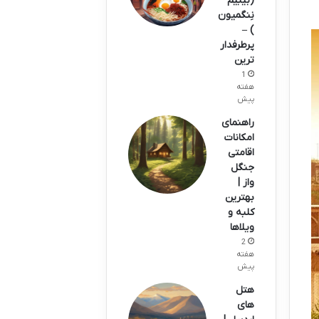
(بیبیم
نِنگمیون
) –
پرطرفدار
ترین
1
هفته
پیش
راهنمای
امکانات
اقامتی
جنگل
واز |
بهترین
کلبه و
ویلاها
2
هفته
پیش
هتل
های