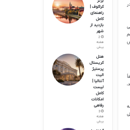
برتر
ر
کراکوف |
راهنمای
کامل
بازدید از
ی
شهر
2
ش
هفته
پیش
هتل
کریستال
پرستیژ
الیت
ً
آنتالیا |
،
لیست
کامل
امکانات
رفاهی
ه
3
ی
هفته
پیش