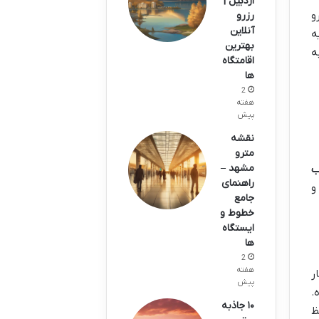
اردبیل |
و
رزرو
آنلاین
ه
بهترین
ه
اقامتگاه
ها
2
هفته
پیش
نقشه
مترو
مشهد –
ب
راهنمای
و
جامع
خطوط و
ایستگاه
ها
2
هفته
ار
پیش
.
۱۰ جاذبه
ا حفظ