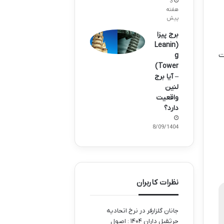
3
هفته
پیش
برج پیزا
(Leanin
ت
g
Tower)
– آیا برج
لنین
واقعیت
دارد؟
28/09/1404
نظرات کاربران
جانان گلزارفر
در
نرخ اتحادیه
جرثقیل داران ۱۴۰۴ : اصول