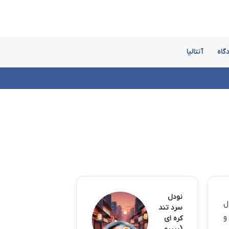
گاه
آنتالیا
نودل
سال
سرد تند
و
کره ای