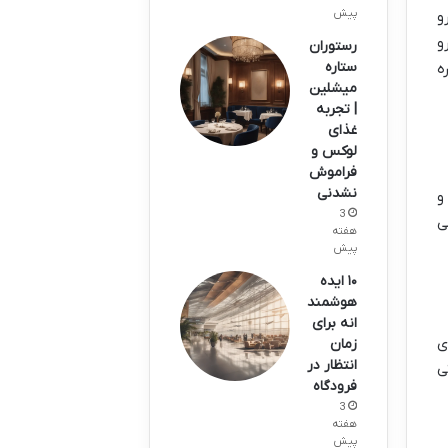
پیش
و
ار رو
رستوران
ستاره
ه
میشلین
| تجربه
غذای
لوکس و
فراموش
نشدنی
و
3
ی
هفته
پیش
۱۰ ایده
هوشمند
انه برای
ای
زمان
انتظار در
ی
فرودگاه
3
هفته
پیش