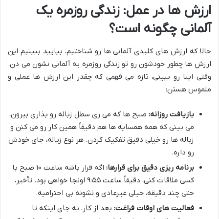
ارزش ها در عمل: زندگی روزمره یک
آلمانی چگونه است؟
حالا که ارزش های کلیدی آلمانی ها رو شناختیم، بیایید ببینیم این
ارزش ها چطور خودشون رو تو زندگی روزمره یه آلمانی نشون می دن.
وقتی اینا رو ببینی، تازه می فهمی که چقدر این ارزش ها عملی و
ملموس هستن:
بازیافت روزانه:
صبح ها که می ری سطل زباله رو بذاری بیرون،
می بینی که همه همسایه ها هم دقیقاً همین کار رو می کنن و
زباله ها رو خیلی دقیق تفکیک کردن. هر نوع زباله، جای خودش
رو داره.
برنامه ریزی دقیق برای قرارها:
اگه قرار باشه ساعت ۱۰ صبح با
کسی ملاقات کنی، دقیقاً ساعت ۹:۵۵ اونجا خواهی بود. تأخیر،
حتی چند دقیقه، خیلی غیرعادی و نشونه بی احتراميه.
فعالیت های اوقات فراغت:
بعد از کار، به جای اینکه تا