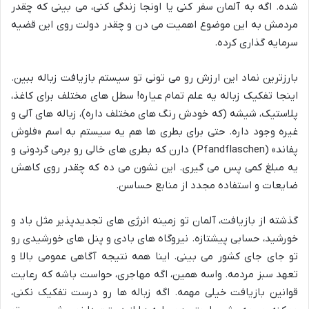
شده. اگه به آلمان سفر کنی یا اونجا زندگی کنی، می بینی که چقدر
مردمش به این موضوع اهمیت می دن و چقدر دولت روی این قضیه
سرمایه گذاری کرده.
بارزترین نماد این ارزش رو می تونی تو سیستم بازیافت زباله ببین.
اینجا تفکیک زباله یه علم تمام عیاره! سطل های مختلف برای کاغذ،
پلاستیک، شیشه (که خودش رنگ های مختلف داره)، زباله های آلی و
غیره وجود داره. حتی برای بطری ها هم یه سیستم به اسم «فلوش
پفاند» (Pfandflaschen) دارن که بطری های خالی رو برمی گردونی و
یه مبلغ کمی پس می گیری. این نشون می ده که چقدر روی کاهش
ضایعات و استفاده مجدد از منابع حساسن.
گذشته از بازیافت، آلمان تو زمینه انرژی های تجدیدپذیر مثل باد و
خورشید، حسابی پیشتازه. نیروگاه های بادی و پنل های خورشیدی رو
تو جای جای کشور می بینی. اینا همه نتیجه آگاهی عمومی بالا و
تعهد سبز مردمه. واسه همین، اگه مهاجری، حواست باشه که رعایت
قوانین بازیافت خیلی مهمه. اگه زباله ها رو درست تفکیک نکنی،