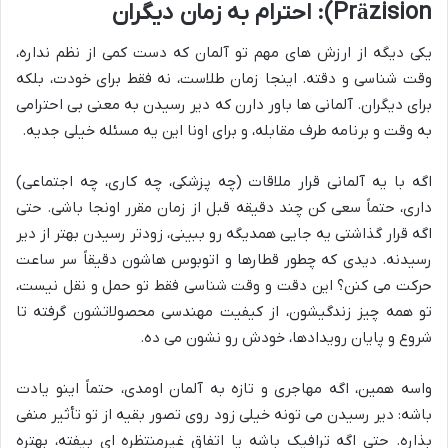
Präzision): احترام به زمان دیگران
یکی دیگه از ارزش های مهم تو آلمان که دست کمی از نظم نداره،
وقت شناسی و دقته. اینجا زمان طلاست، نه فقط برای خودت، بلکه
برای دیگران. آلمانی ها باور دارن که دیر رسیدن به معنی بی احترامی
به وقت و برنامه طرف مقابله، و برای اونا این یه مسئله خیلی جدیه.
اگه با یه آلمانی قرار ملاقات (چه پزشکی، چه کاری، چه اجتماعی)
داری، حتماً سعی کن چند دقیقه قبل از زمان مقرر اونجا باشی. حتی
اگه قرار گذاشتی یه جایی همدیگه رو ببینی، زودتر رسیدن بهتر از دیر
رسیدنه. دیدی که چطور قطارها و اتوبوس هاشون دقیقاً سر ساعت
حرکت می کنن؟ این دقت و وقت شناسی فقط تو حمل و نقل نیست،
تو همه چیز زندگیشون، از کیفیت مهندسی محصولاتشون گرفته تا
شروع و پایان رویدادها، خودش رو نشون می ده.
واسه همین، اگه مهاجری و تازه به آلمان اومدی، حتماً اینو یادت
باشه: دیر رسیدن می تونه خیلی زود روی تصور بقیه از تو تأثیر منفی
بذاره. حتی اگه ترافیک باشه یا اتفاق غیرمنتظره ای بیفته، بهتره