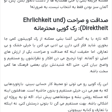
ممکنه جریمه بشی یا حتی همسایه ها از دستت دلخور بشن. پس، تو
آلمان سبز بودن فقط یه انتخاب نیست، یه ضرورته!
صداقت و صراحت (Ehrlichkeit und
Direktheit): رک گویی محترمانه
اگه تازه با یه آلمانی آشنا بشی، ممکنه از رک گوییشون کمی جا
بخوری. شاید فکر کنی دارن بی ادبی می کنن یا خیلی خشک و بی
تعارفن. اما حقیقت اینه که صداقت و صراحت، یکی از ارزش های
اصلی تو آلمانه. اونا ترجیح می دن افکار و نظراتشون رو مستقیم و
واضح بیان کنن، حتی اگه شنیدنش برای بعضی فرهنگ ها کمی
سخت باشه.
این رک گویی رو می تونی تو محیط کار حسابی ببینی. بازخوردهایی
که به هم می دن، خیلی مستقیم و بدون حاشیه است. هدفشون اینه
که مسئله روشن بشه و سوءتفاهمی پیش نیاد. اگه تو یه پروژه ای
اشکالی باشه، بهت مستقیم می گن تا بتونی درستش کنی، نه اینکه
با تعارف و کنایه بپیچونن.