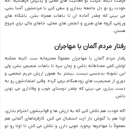
فرصت دیگه، شرکت تو فعالیت های محلی و پذیرش فرهنگیه. اگه
خودت رو تو دل جامعه بندازی و سعی کنی با مردمشون آشنا بشی،
می بینی که چقدر آماده ان تا باهات همراه بشن. باشگاه های
ورزشی، گروه های هنری و انجمن های محلی، جاهای عالی برای شروع
هستن.
رفتار مردم آلمان با مهاجران
رفتار مردم آلمان با مهاجران معمولاً محترمانه ست. البته ممکنه
اولش کمی محتاطانه باشن و زمان ببره تا باهات صمیمی بشن، ولی
این نشونه بدجنسی نیست، بیشتر به همون ارزش حریم شخصی و
دوری از صمیمیت های زودهنگام برمی گرده. وقتی اعتمادشون رو به
دست بیاری، می بینی که چقدر دوستای خوب و وفاداری می تونن
باشن.
اگه خودت هم تلاش کنی که به ارزش ها و قوانینشون احترام بذاری،
اونا هم با آغوش باز ازت استقبال می کنن. کارفرماهای آلمانی هم
معمولاً با مهاجرها برخورد خوبی دارن و تلاش می کنن تا اونا رو تو