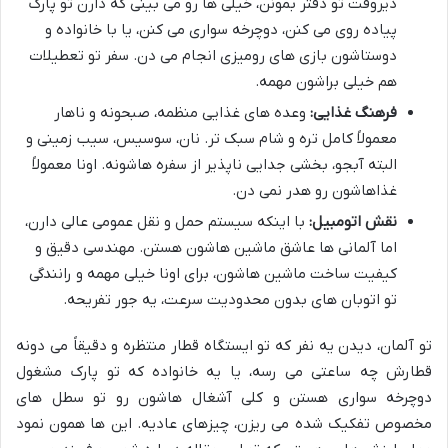
دیروقت تو دفتر بمونن، خیلی ها رو می بینی که دارن تو پارک
پیاده روی می کنن، دوچرخه سواری می کنن، یا با خانواده و
دوستاشون بازی های رومیزی انجام می دن. سفر تو تعطیلات
هم خیلی براشون مهمه.
فرهنگ غذایی:
وعده های غذایی منظمه، صبحونه و ناهار
معمولاً کامل تره و شام سبک تر. نان، سوسیس، سیب زمینی و
البته آبجو، بخشی جدایی ناپذیر از سفره هاشونه. اونا معمولاً
غذاهاشون رو هدر نمی دن.
نقش اتومبیل:
با اینکه سیستم حمل و نقل عمومی عالی دارن،
اما آلمانی ها عاشق ماشین هاشون هستن. مهندسی دقیق و
کیفیت ساخت ماشین هاشون، برای اونا خیلی مهمه و رانندگی
تو اتوبان های بدون محدودیت سرعت، یه جور تفریحه.
تو آلمان، دیدن یه نفر که تو ایستگاه قطار منتظره و دقیقاً می دونه
قطارش چه ساعتی می رسه، یا یه خانواده که تو پارک مشغول
دوچرخه سواری هستن و کلی آشغال هاشون رو تو سطل های
مخصوص تفکیک شده می ریزن، چیزهای عادیه. این ها همون نمود