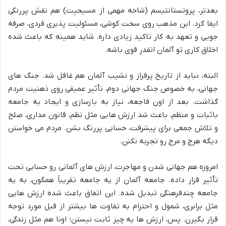
بعدتر، پروتستانتیسم (شاخه مهمی از مسیحیت) هم نقش پررنگی
ایفا کرد. این مذهب روی سخت کوشی، مسئولیت پذیری فردی، صرفه
جویی و تعهد به کار تاکید زیادی داره. شاید همینه که باعث شده
اخلاق کاری تو آلمان انقدر قوی باشه.
البته، نباید از تاریخ پرفراز و نشیب آلمان هم غافل شد. جنگ های
جهانی، به خصوص جنگ جهانی دوم، تأثیر عمیقی روی ذهنیت مردم
گذاشت. بعد از اون فاجعه، نیاز به بازسازی و ایجاد یه جامعه
باثبات و منظم، باعث شد ارزش هایی مثل نظم، قانون مداری، صلح
و تلاش جمعی برای پیشرفت، حسابی پررنگ بشن. مردم می خواستن
دیگه هرج و مرج رو تجربه نکنن.
امروزه هم جهانی شدن و مهاجرت، ارزش های آلمانی رو حسابی تحت
تأثیر قرار داده. جامعه آلمان از یه جامعه تقریباً همگون، به یه
جامعه چندفرهنگی تبدیل شده. این اتفاق باعث شده ارزش هایی
مثل برابری، شمول و احترام به تفاوت ها بیشتر از قبل مورد توجه
قرار بگیرن. پس، ارزش ها یه چیز ثابت نیستن؛ اونا هم مثل زندگی،