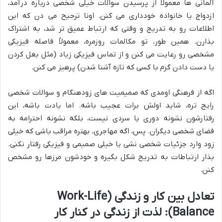
آلمانی ها معمولاً از پرسیدن سوالات خیلی شخصی درباره درآمد،
ازدواج یا خانواده خودداری می کنن. اونا ترجیح می دن که این
اطلاعات رو به تدریج و وقتی که ارتباط عمیق تر شد، به اشتراک
بذارن. همین طور، تو مکالمات روزمره، معمولاً فاصله فیزیکی
مشخصی رو رعایت می کنن و از تماس فیزیکی زیاد (مثل بغل کردن
یا دست دادن گرم با کسی که تازه آشنا شدن) پرهیز می کنن.
اگه از فرهنگی اومدی که صمیمیت های زودهنگام و سوالات شخصی
رایج تره، شاید اولش برات عجیب باشه. اما یادت باشه، این
رفتارشون نشونه دوری یا سردی نیست، بلکه نشونه احترامه به
فضای شخصی دیگران. پس، اگه مهاجری، بهتره مراقب باشی که خیلی
زود وارد جزئیات شخصی نشی یا خیلی صمیمی و فیزیکی رفتار نکنی.
بذار ارتباطات به تدریج شکل بگیره و خودشون مرزها رو مشخص
کنن.
تعادل بین کار و زندگی (Work-Life
Balance): لذت از زندگی در کنار کار