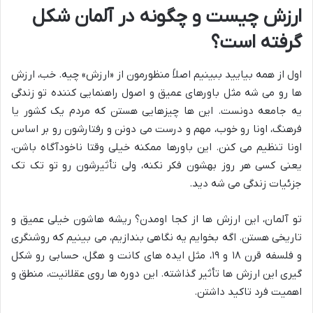
ارزش چیست و چگونه در آلمان شکل
گرفته است؟
اول از همه بیایید ببینیم اصلاً منظورمون از «ارزش» چیه. خب، ارزش
ها رو می شه مثل باورهای عمیق و اصول راهنمایی کننده تو زندگی
یه جامعه دونست. این ها چیزهایی هستن که مردم یک کشور یا
فرهنگ، اونا رو خوب، مهم و درست می دونن و رفتارشون رو بر اساس
اونا تنظیم می کنن. این باورها ممکنه خیلی وقتا ناخودآگاه باشن،
یعنی کسی هر روز بهشون فکر نکنه، ولی تأثیرشون رو تو تک تک
جزئیات زندگی می شه دید.
تو آلمان، این ارزش ها از کجا اومدن؟ ریشه هاشون خیلی عمیق و
تاریخی هستن. اگه بخوایم یه نگاهی بندازیم، می بینیم که روشنگری
و فلسفه قرن ۱۸ و ۱۹، مثل ایده های کانت و هگل، حسابی رو شکل
گیری این ارزش ها تأثیر گذاشته. این دوره ها روی عقلانیت، منطق و
اهمیت فرد تاکید داشتن.