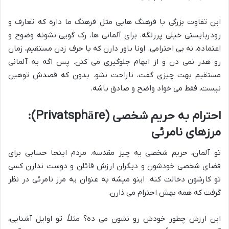
این تفاوت بزرگی با فرهنگ هایی مثل فرهنگ ما داره که تعارف و
رودربایستی خیلی پررنگه. برای آلمانی ها، رک گویی نشونه وضوح و
اعتماده، نه بی احترامی. اونا باور دارن که با حرف زدن مستقیم، زمان
رو هدر نمی دن و از ابهام جلوگیری می کنن. پس اگه یه آلمانی
مستقیم بهت چیزی گفت، ناراحت نشو. بدون که قصدش توهین
نیست، فقط می خواد واضح و صادق باشه.
احترام به حریم شخصی (Privatsphäre):
مرزهای نامرئی
تو آلمان، حریم شخصی یه چیز مقدسه. مردم اینجا حسابی برای
فضای شخصی خودشون و دیگران ارزش قائلن و دوست ندارن کسی
تو کارشون دخالت کنه. اینو میشه به عنوان یه مرز نامرئی در نظر
گرفت که همه بهش احترام می ذارن.
این ارزش چطور خودش رو نشون می ده؟ مثلاً، تو اوایل آشنایی،