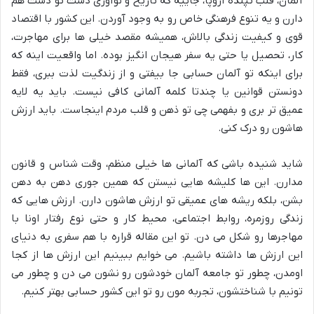
آلمان، قلب تپنده اروپا، جاییه که تاریخ و نوآوری دست تو دست هم
دارن و یه تنوع فرهنگی خاص رو به وجود آوردن. این کشور با اقتصاد
قوی و کیفیت زندگی بالاش، همیشه مقصد خیلی ها برای مهاجرت،
کار، تحصیل یا حتی یه سفر هیجان انگیز بوده. اما واقعیت اینه که
برای اینکه تو آلمان حسابی جا بیفتی و از زندگیت لذت ببری، فقط
دونستن قوانین یا چندتا کلمه آلمانی کافی نیست. باید یه لایه
عمیق تر بری و بفهمی چی تو ذهن و قلب مردم اینجاست. باید ارزش
هاشون رو درک کنی.
شاید شنیده باشی که آلمانی ها خیلی منظم، وقت شناس و قانون
مدارن. این ها کلیشه هایی نیستن که همین جوری دهن به دهن
بشن، بلکه ریشه های عمیقی تو ارزش هاشون دارن. ارزش هایی که
زندگی روزمره، روابط اجتماعی، محیط کار و حتی نوع رفتار اونا با
مهاجرها رو شکل می دن. تو این مقاله قراره با هم سفری به دنیای
این ارزش ها داشته باشیم. می خوایم ببینیم این ارزش ها از کجا
اومدن، چطور تو جامعه آلمان خودشون رو نشون می دن و چطور می
تونیم با شناختشون، تجربه مون رو تو این کشور حسابی بهتر کنیم.